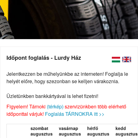
Időpont foglalás - Lurdy Ház
Jelentkezzen be műhelyünkbe az interneten! Foglalja le
helyét előre, hogy szezonban se kelljen várakoznia.
Üzletünkben bankkártyával is lehet fizetni!
Figyelem! Tárnoki
(térkép)
szervizünkben több elérhető
időponttal várjuk!
Foglalás TÁRNOKRA itt >>
szombat
vasárnap
hétfő
kedd
augusztus
augusztus
augusztus
augusztus