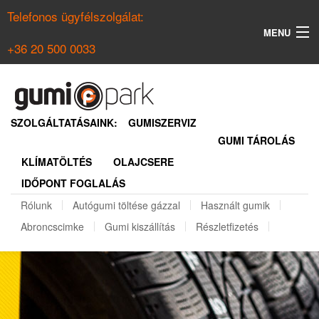
Telefonos ügyfélszolgálat:
MENU
+36 20 500 0033
KERESÉS
NYÁRI GUMI KERESŐ
SZOLGÁLTATÁSAINK:
GUMISZERVIZ
GUMI TÁROLÁS
TÉLI GUMI KERESŐ
KLÍMATÖLTÉS
OLAJCSERE
BELÉPÉS
IDŐPONT FOGLALÁS
REGISZTRÁCIÓ
Rólunk
Autógumi töltése gázzal
Használt gumik
Abroncscimke
Gumi kiszállítás
Részletfizetés