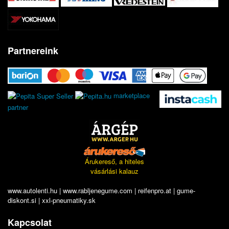
Partnereink
marketplace
partner
Árukereső, a hiteles
vásárlási kalauz
www.autolenti.hu
|
www.rabljenegume.com
|
reifenpro.at
|
gume-
diskont.si
|
xxl-pneumatiky.sk
Kapcsolat