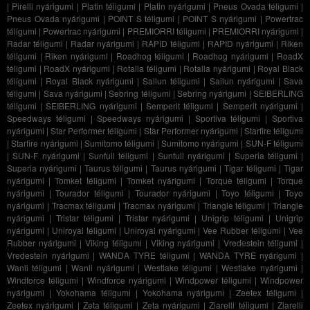
|
Pirelli nyárigumi
|
Platin téligumi
|
Platin nyárigumi
|
Pneus Ovada téligumi
|
Pneus Ovada nyárigumi
|
POINT S téligumi
|
POINT S nyárigumi
|
Powertrac
téligumi
|
Powertrac nyárigumi
|
PREMIORRI téligumi
|
PREMIORRI nyárigumi
|
Radar téligumi
|
Radar nyárigumi
|
RAPID téligumi
|
RAPID nyárigumi
|
Riken
téligumi
|
Riken nyárigumi
|
Roadhog téligumi
|
Roadhog nyárigumi
|
RoadX
téligumi
|
RoadX nyárigumi
|
Rotalla téligumi
|
Rotalla nyárigumi
|
Royal Black
téligumi
|
Royal Black nyárigumi
|
Sailun téligumi
|
Sailun nyárigumi
|
Sava
téligumi
|
Sava nyárigumi
|
Sebring téligumi
|
Sebring nyárigumi
|
SEIBERLING
téligumi
|
SEIBERLING nyárigumi
|
Semperit téligumi
|
Semperit nyárigumi
|
Speedways téligumi
|
Speedways nyárigumi
|
Sportiva téligumi
|
Sportiva
nyárigumi
|
Star Performer téligumi
|
Star Performer nyárigumi
|
Starfire téligumi
|
Starfire nyárigumi
|
Sumitomo téligumi
|
Sumitomo nyárigumi
|
SUN-F téligumi
|
SUN-F nyárigumi
|
Sunfull téligumi
|
Sunfull nyárigumi
|
Superia téligumi
|
Superia nyárigumi
|
Taurus téligumi
|
Taurus nyárigumi
|
Tigar téligumi
|
Tigar
nyárigumi
|
Tomket téligumi
|
Tomket nyárigumi
|
Torque téligumi
|
Torque
nyárigumi
|
Tourador téligumi
|
Tourador nyárigumi
|
Toyo téligumi
|
Toyo
nyárigumi
|
Tracmax téligumi
|
Tracmax nyárigumi
|
Triangle téligumi
|
Triangle
nyárigumi
|
Tristar téligumi
|
Tristar nyárigumi
|
Unigrip téligumi
|
Unigrip
nyárigumi
|
Uniroyal téligumi
|
Uniroyal nyárigumi
|
Vee Rubber téligumi
|
Vee
Rubber nyárigumi
|
Viking téligumi
|
Viking nyárigumi
|
Vredestein téligumi
|
Vredestein nyárigumi
|
WANDA TYRE téligumi
|
WANDA TYRE nyárigumi
|
Wanli téligumi
|
Wanli nyárigumi
|
Westlake téligumi
|
Westlake nyárigumi
|
Windforce téligumi
|
Windforce nyárigumi
|
Windpower téligumi
|
Windpower
nyárigumi
|
Yokohama téligumi
|
Yokohama nyárigumi
|
Zeetex téligumi
|
Zeetex nyárigumi
|
Zeta téligumi
|
Zeta nyárigumi
|
Ziarelli téligumi
|
Ziarelli