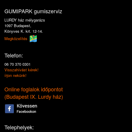
GUMIPARK gumiszerviz
LURDY ház mélygarázs
1097 Budapest,
Könyves K. krt. 12-14.
Megközelítés
Telefon:
06 70 370 0301
Visszahívást kérek!
írjon nekünk!
Online foglalok időpontot
(
Budapest IX. Lurdy ház
)
Telephelyek: