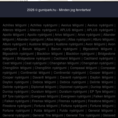
2026 © gumipark.hu - Minden jog fenntartva!
Achilles téligumi
|
Achilles nyárigumi
|
Aeolus téligumi
|
Aeolus nyárigumi
|
Altenzo téligumi
|
Altenzo nyárigumi
|
APLUS téligumi
|
APLUS nyárigumi
|
Apollo téligumi
|
Apollo nyárigumi
|
Arivo téligumi
|
Arivo nyárigumi
|
Atlander
téligumi
|
Atlander nyárigumi
|
Atlas téligumi
|
Atlas nyárigumi
|
Atturo téligumi
|
Atturo nyárigumi
|
Austone téligumi
|
Austone nyárigumi
|
Avon téligumi
|
Avon
nyárigumi
|
Barum téligumi
|
Barum nyárigumi
|
Bfgoodrich téligumi
|
Bfgoodrich nyárigumi
|
Blacklion téligumi
|
Blacklion nyárigumi
|
Bridgestone
téligumi
|
Bridgestone nyárigumi
|
Cachland téligumi
|
Cachland nyárigumi
|
Ceat téligumi
|
Ceat nyárigumi
|
Chengshan téligumi
|
Chengshan nyárigumi
|
ChengShin téligumi
|
ChengShin nyárigumi
|
Compasal téligumi
|
Compasal
nyárigumi
|
Continental téligumi
|
Continental nyárigumi
|
Cooper téligumi
|
Cooper nyárigumi
|
Davanti téligumi
|
Davanti nyárigumi
|
Dayton téligumi
|
Dayton nyárigumi
|
Debica téligumi
|
Debica nyárigumi
|
Delinte téligumi
|
Delinte nyárigumi
|
Diplomat téligumi
|
Diplomat nyárigumi
|
Dunlop téligumi
|
Dunlop nyárigumi
|
Duraturn téligumi
|
Duraturn nyárigumi
|
EP Tyre téligumi
|
EP Tyre nyárigumi
|
Evergreen téligumi
|
Evergreen nyárigumi
|
Falken téligumi
|
Falken nyárigumi
|
Firemax téligumi
|
Firemax nyárigumi
|
Firestone téligumi
|
Firestone nyárigumi
|
Fortuna téligumi
|
Fortuna nyárigumi
|
Fortune téligumi
|
Fortune nyárigumi
|
Fulda téligumi
|
Fulda nyárigumi
|
General téligumi
|
General nyárigumi
|
General Tire téligumi
|
General Tire nyárigumi
|
Gislaved