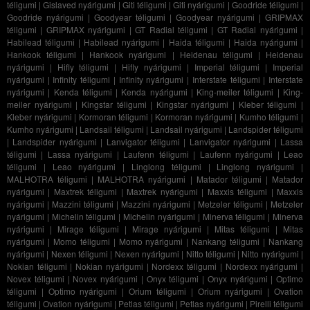
téligumi
|
Gislaved nyárigumi
|
Giti téligumi
|
Giti nyárigumi
|
Goodride téligumi
|
Goodride nyárigumi
|
Goodyear téligumi
|
Goodyear nyárigumi
|
GRIPMAX
téligumi
|
GRIPMAX nyárigumi
|
GT Radial téligumi
|
GT Radial nyárigumi
|
Habilead téligumi
|
Habilead nyárigumi
|
Haida téligumi
|
Haida nyárigumi
|
Hankook téligumi
|
Hankook nyárigumi
|
Heidenau téligumi
|
Heidenau
nyárigumi
|
Hifly téligumi
|
Hifly nyárigumi
|
Imperial téligumi
|
Imperial
nyárigumi
|
Infinity téligumi
|
Infinity nyárigumi
|
Interstate téligumi
|
Interstate
nyárigumi
|
Kenda téligumi
|
Kenda nyárigumi
|
King-meiler téligumi
|
King-
meiler nyárigumi
|
Kingstar téligumi
|
Kingstar nyárigumi
|
Kleber téligumi
|
Kleber nyárigumi
|
Kormoran téligumi
|
Kormoran nyárigumi
|
Kumho téligumi
|
Kumho nyárigumi
|
Landsail téligumi
|
Landsail nyárigumi
|
Landspider téligumi
|
Landspider nyárigumi
|
Lanvigator téligumi
|
Lanvigator nyárigumi
|
Lassa
téligumi
|
Lassa nyárigumi
|
Laufenn téligumi
|
Laufenn nyárigumi
|
Leao
téligumi
|
Leao nyárigumi
|
Linglong téligumi
|
Linglong nyárigumi
|
MALHOTRA téligumi
|
MALHOTRA nyárigumi
|
Matador téligumi
|
Matador
nyárigumi
|
Maxtrek téligumi
|
Maxtrek nyárigumi
|
Maxxis téligumi
|
Maxxis
nyárigumi
|
Mazzini téligumi
|
Mazzini nyárigumi
|
Metzeler téligumi
|
Metzeler
nyárigumi
|
Michelin téligumi
|
Michelin nyárigumi
|
Minerva téligumi
|
Minerva
nyárigumi
|
Mirage téligumi
|
Mirage nyárigumi
|
Mitas téligumi
|
Mitas
nyárigumi
|
Momo téligumi
|
Momo nyárigumi
|
Nankang téligumi
|
Nankang
nyárigumi
|
Nexen téligumi
|
Nexen nyárigumi
|
Nitto téligumi
|
Nitto nyárigumi
|
Nokian téligumi
|
Nokian nyárigumi
|
Nordexx téligumi
|
Nordexx nyárigumi
|
Novex téligumi
|
Novex nyárigumi
|
Onyx téligumi
|
Onyx nyárigumi
|
Optimo
téligumi
|
Optimo nyárigumi
|
Orium téligumi
|
Orium nyárigumi
|
Ovation
téligumi
|
Ovation nyárigumi
|
Petlas téligumi
|
Petlas nyárigumi
|
Pirelli téligumi