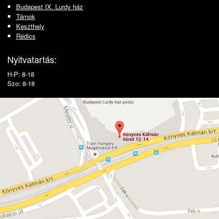
Budapest IX. Lurdy ház
Tárnok
Keszthely
Rédics
Nyitvatartás:
H-P: 8-18
Szo: 8-18