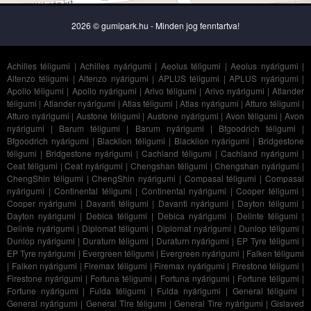
2026 © gumipark.hu - Minden jog fenntartva!
Achilles téligumi
|
Achilles nyárigumi
|
Aeolus téligumi
|
Aeolus nyárigumi
|
Altenzo téligumi
|
Altenzo nyárigumi
|
APLUS téligumi
|
APLUS nyárigumi
|
Apollo téligumi
|
Apollo nyárigumi
|
Arivo téligumi
|
Arivo nyárigumi
|
Atlander
téligumi
|
Atlander nyárigumi
|
Atlas téligumi
|
Atlas nyárigumi
|
Atturo téligumi
|
Atturo nyárigumi
|
Austone téligumi
|
Austone nyárigumi
|
Avon téligumi
|
Avon
nyárigumi
|
Barum téligumi
|
Barum nyárigumi
|
Bfgoodrich téligumi
|
Bfgoodrich nyárigumi
|
Blacklion téligumi
|
Blacklion nyárigumi
|
Bridgestone
téligumi
|
Bridgestone nyárigumi
|
Cachland téligumi
|
Cachland nyárigumi
|
Ceat téligumi
|
Ceat nyárigumi
|
Chengshan téligumi
|
Chengshan nyárigumi
|
ChengShin téligumi
|
ChengShin nyárigumi
|
Compasal téligumi
|
Compasal
nyárigumi
|
Continental téligumi
|
Continental nyárigumi
|
Cooper téligumi
|
Cooper nyárigumi
|
Davanti téligumi
|
Davanti nyárigumi
|
Dayton téligumi
|
Dayton nyárigumi
|
Debica téligumi
|
Debica nyárigumi
|
Delinte téligumi
|
Delinte nyárigumi
|
Diplomat téligumi
|
Diplomat nyárigumi
|
Dunlop téligumi
|
Dunlop nyárigumi
|
Duraturn téligumi
|
Duraturn nyárigumi
|
EP Tyre téligumi
|
EP Tyre nyárigumi
|
Evergreen téligumi
|
Evergreen nyárigumi
|
Falken téligumi
|
Falken nyárigumi
|
Firemax téligumi
|
Firemax nyárigumi
|
Firestone téligumi
|
Firestone nyárigumi
|
Fortuna téligumi
|
Fortuna nyárigumi
|
Fortune téligumi
|
Fortune nyárigumi
|
Fulda téligumi
|
Fulda nyárigumi
|
General téligumi
|
General nyárigumi
|
General Tire téligumi
|
General Tire nyárigumi
|
Gislaved