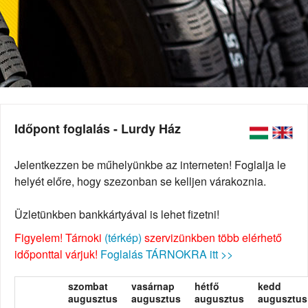
Időpont foglalás - Lurdy Ház
Jelentkezzen be műhelyünkbe az interneten! Foglalja le
helyét előre, hogy szezonban se kelljen várakoznia.
Üzletünkben bankkártyával is lehet fizetni!
Figyelem! Tárnoki
(térkép)
szervizünkben több elérhető
időponttal várjuk!
Foglalás TÁRNOKRA itt >>
szombat
vasárnap
hétfő
kedd
augusztus
augusztus
augusztus
augusztus