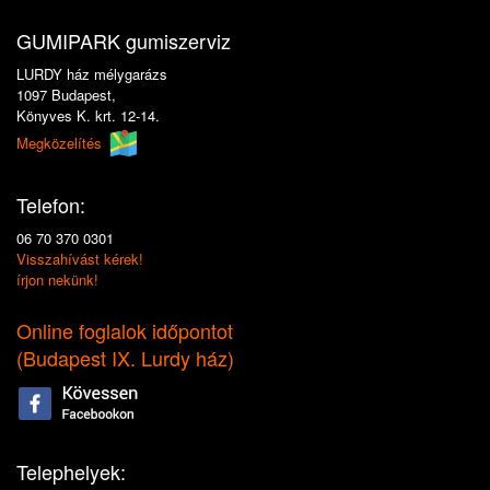
GUMIPARK gumiszerviz
LURDY ház mélygarázs
1097 Budapest,
Könyves K. krt. 12-14.
Megközelítés
Telefon:
06 70 370 0301
Visszahívást kérek!
írjon nekünk!
Online foglalok időpontot
(
Budapest IX. Lurdy ház
)
Telephelyek: