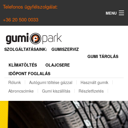
Telefonos ügyfélszolgálat:
MENU
+36 20 500 0033
KERESÉS
NYÁRI GUMI KERESŐ
SZOLGÁLTATÁSAINK:
GUMISZERVIZ
GUMI TÁROLÁS
TÉLI GUMI KERESŐ
KLÍMATÖLTÉS
OLAJCSERE
BELÉPÉS
IDŐPONT FOGLALÁS
REGISZTRÁCIÓ
Rólunk
Autógumi töltése gázzal
Használt gumik
Abroncscimke
Gumi kiszállítás
Részletfizetés