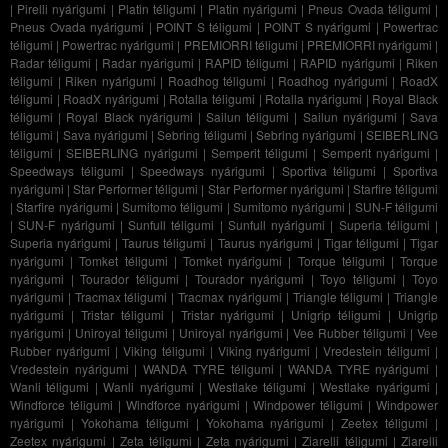
|
Pirelli nyárigumi
|
Platin téligumi
|
Platin nyárigumi
|
Pneus Ovada téligumi
|
Pneus Ovada nyárigumi
|
POINT S téligumi
|
POINT S nyárigumi
|
Powertrac
téligumi
|
Powertrac nyárigumi
|
PREMIORRI téligumi
|
PREMIORRI nyárigumi
|
Radar téligumi
|
Radar nyárigumi
|
RAPID téligumi
|
RAPID nyárigumi
|
Riken
téligumi
|
Riken nyárigumi
|
Roadhog téligumi
|
Roadhog nyárigumi
|
RoadX
téligumi
|
RoadX nyárigumi
|
Rotalla téligumi
|
Rotalla nyárigumi
|
Royal Black
téligumi
|
Royal Black nyárigumi
|
Sailun téligumi
|
Sailun nyárigumi
|
Sava
téligumi
|
Sava nyárigumi
|
Sebring téligumi
|
Sebring nyárigumi
|
SEIBERLING
téligumi
|
SEIBERLING nyárigumi
|
Semperit téligumi
|
Semperit nyárigumi
|
Speedways téligumi
|
Speedways nyárigumi
|
Sportiva téligumi
|
Sportiva
nyárigumi
|
Star Performer téligumi
|
Star Performer nyárigumi
|
Starfire téligumi
|
Starfire nyárigumi
|
Sumitomo téligumi
|
Sumitomo nyárigumi
|
SUN-F téligumi
|
SUN-F nyárigumi
|
Sunfull téligumi
|
Sunfull nyárigumi
|
Superia téligumi
|
Superia nyárigumi
|
Taurus téligumi
|
Taurus nyárigumi
|
Tigar téligumi
|
Tigar
nyárigumi
|
Tomket téligumi
|
Tomket nyárigumi
|
Torque téligumi
|
Torque
nyárigumi
|
Tourador téligumi
|
Tourador nyárigumi
|
Toyo téligumi
|
Toyo
nyárigumi
|
Tracmax téligumi
|
Tracmax nyárigumi
|
Triangle téligumi
|
Triangle
nyárigumi
|
Tristar téligumi
|
Tristar nyárigumi
|
Unigrip téligumi
|
Unigrip
nyárigumi
|
Uniroyal téligumi
|
Uniroyal nyárigumi
|
Vee Rubber téligumi
|
Vee
Rubber nyárigumi
|
Viking téligumi
|
Viking nyárigumi
|
Vredestein téligumi
|
Vredestein nyárigumi
|
WANDA TYRE téligumi
|
WANDA TYRE nyárigumi
|
Wanli téligumi
|
Wanli nyárigumi
|
Westlake téligumi
|
Westlake nyárigumi
|
Windforce téligumi
|
Windforce nyárigumi
|
Windpower téligumi
|
Windpower
nyárigumi
|
Yokohama téligumi
|
Yokohama nyárigumi
|
Zeetex téligumi
|
Zeetex nyárigumi
|
Zeta téligumi
|
Zeta nyárigumi
|
Ziarelli téligumi
|
Ziarelli