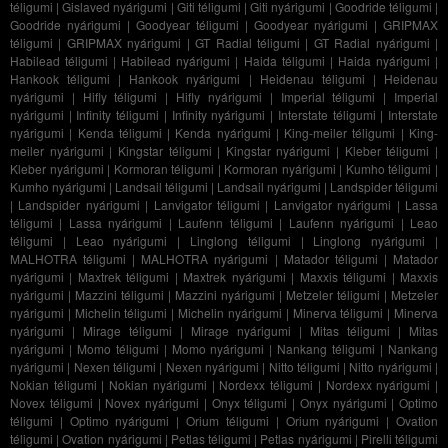
téligumi
|
Gislaved nyárigumi
|
Giti téligumi
|
Giti nyárigumi
|
Goodride téligumi
|
Goodride nyárigumi
|
Goodyear téligumi
|
Goodyear nyárigumi
|
GRIPMAX
téligumi
|
GRIPMAX nyárigumi
|
GT Radial téligumi
|
GT Radial nyárigumi
|
Habilead téligumi
|
Habilead nyárigumi
|
Haida téligumi
|
Haida nyárigumi
|
Hankook téligumi
|
Hankook nyárigumi
|
Heidenau téligumi
|
Heidenau
nyárigumi
|
Hifly téligumi
|
Hifly nyárigumi
|
Imperial téligumi
|
Imperial
nyárigumi
|
Infinity téligumi
|
Infinity nyárigumi
|
Interstate téligumi
|
Interstate
nyárigumi
|
Kenda téligumi
|
Kenda nyárigumi
|
King-meiler téligumi
|
King-
meiler nyárigumi
|
Kingstar téligumi
|
Kingstar nyárigumi
|
Kleber téligumi
|
Kleber nyárigumi
|
Kormoran téligumi
|
Kormoran nyárigumi
|
Kumho téligumi
|
Kumho nyárigumi
|
Landsail téligumi
|
Landsail nyárigumi
|
Landspider téligumi
|
Landspider nyárigumi
|
Lanvigator téligumi
|
Lanvigator nyárigumi
|
Lassa
téligumi
|
Lassa nyárigumi
|
Laufenn téligumi
|
Laufenn nyárigumi
|
Leao
téligumi
|
Leao nyárigumi
|
Linglong téligumi
|
Linglong nyárigumi
|
MALHOTRA téligumi
|
MALHOTRA nyárigumi
|
Matador téligumi
|
Matador
nyárigumi
|
Maxtrek téligumi
|
Maxtrek nyárigumi
|
Maxxis téligumi
|
Maxxis
nyárigumi
|
Mazzini téligumi
|
Mazzini nyárigumi
|
Metzeler téligumi
|
Metzeler
nyárigumi
|
Michelin téligumi
|
Michelin nyárigumi
|
Minerva téligumi
|
Minerva
nyárigumi
|
Mirage téligumi
|
Mirage nyárigumi
|
Mitas téligumi
|
Mitas
nyárigumi
|
Momo téligumi
|
Momo nyárigumi
|
Nankang téligumi
|
Nankang
nyárigumi
|
Nexen téligumi
|
Nexen nyárigumi
|
Nitto téligumi
|
Nitto nyárigumi
|
Nokian téligumi
|
Nokian nyárigumi
|
Nordexx téligumi
|
Nordexx nyárigumi
|
Novex téligumi
|
Novex nyárigumi
|
Onyx téligumi
|
Onyx nyárigumi
|
Optimo
téligumi
|
Optimo nyárigumi
|
Orium téligumi
|
Orium nyárigumi
|
Ovation
téligumi
|
Ovation nyárigumi
|
Petlas téligumi
|
Petlas nyárigumi
|
Pirelli téligumi