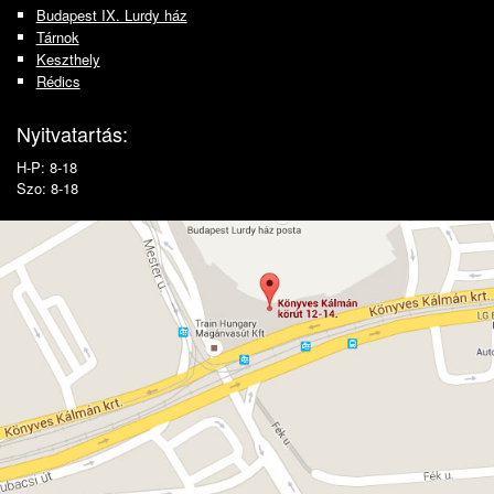
Budapest IX. Lurdy ház
Tárnok
Keszthely
Rédics
Nyitvatartás:
H-P: 8-18
Szo: 8-18