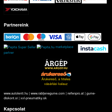
Partnereink
marketplace
partner
Árukereső, a hiteles
vásárlási kalauz
www.autolenti.hu
|
www.rabljenegume.com
|
reifenpro.at
|
gume-
diskont.si
|
xxl-pneumatiky.sk
Kapcsolat