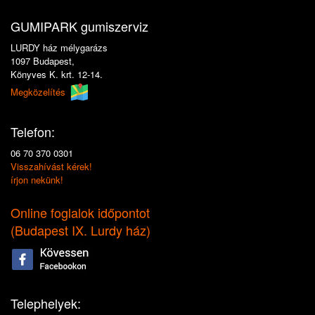
GUMIPARK gumiszerviz
LURDY ház mélygarázs
1097 Budapest,
Könyves K. krt. 12-14.
Megközelítés
Telefon:
06 70 370 0301
Visszahívást kérek!
írjon nekünk!
Online foglalok időpontot
(
Budapest IX. Lurdy ház
)
Telephelyek: