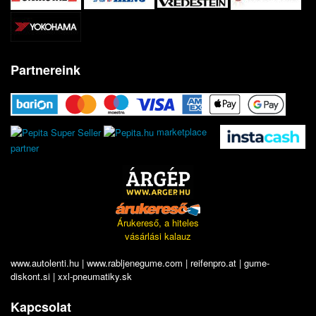
Partnereink
marketplace
partner
Árukereső, a hiteles
vásárlási kalauz
www.autolenti.hu
|
www.rabljenegume.com
|
reifenpro.at
|
gume-
diskont.si
|
xxl-pneumatiky.sk
Kapcsolat