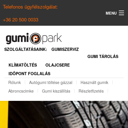
Telefonos ügyfélszolgálat:
MENU
+36 20 500 0033
KERESÉS
NYÁRI GUMI KERESŐ
SZOLGÁLTATÁSAINK:
GUMISZERVIZ
GUMI TÁROLÁS
TÉLI GUMI KERESŐ
KLÍMATÖLTÉS
OLAJCSERE
BELÉPÉS
IDŐPONT FOGLALÁS
REGISZTRÁCIÓ
Rólunk
Autógumi töltése gázzal
Használt gumik
Abroncscimke
Gumi kiszállítás
Részletfizetés