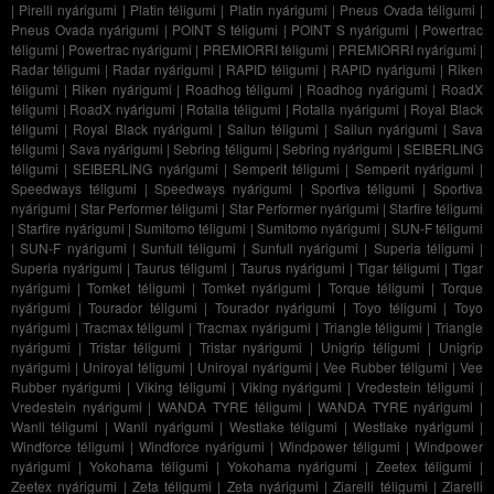
|
Pirelli nyárigumi
|
Platin téligumi
|
Platin nyárigumi
|
Pneus Ovada téligumi
|
Pneus Ovada nyárigumi
|
POINT S téligumi
|
POINT S nyárigumi
|
Powertrac
téligumi
|
Powertrac nyárigumi
|
PREMIORRI téligumi
|
PREMIORRI nyárigumi
|
Radar téligumi
|
Radar nyárigumi
|
RAPID téligumi
|
RAPID nyárigumi
|
Riken
téligumi
|
Riken nyárigumi
|
Roadhog téligumi
|
Roadhog nyárigumi
|
RoadX
téligumi
|
RoadX nyárigumi
|
Rotalla téligumi
|
Rotalla nyárigumi
|
Royal Black
téligumi
|
Royal Black nyárigumi
|
Sailun téligumi
|
Sailun nyárigumi
|
Sava
téligumi
|
Sava nyárigumi
|
Sebring téligumi
|
Sebring nyárigumi
|
SEIBERLING
téligumi
|
SEIBERLING nyárigumi
|
Semperit téligumi
|
Semperit nyárigumi
|
Speedways téligumi
|
Speedways nyárigumi
|
Sportiva téligumi
|
Sportiva
nyárigumi
|
Star Performer téligumi
|
Star Performer nyárigumi
|
Starfire téligumi
|
Starfire nyárigumi
|
Sumitomo téligumi
|
Sumitomo nyárigumi
|
SUN-F téligumi
|
SUN-F nyárigumi
|
Sunfull téligumi
|
Sunfull nyárigumi
|
Superia téligumi
|
Superia nyárigumi
|
Taurus téligumi
|
Taurus nyárigumi
|
Tigar téligumi
|
Tigar
nyárigumi
|
Tomket téligumi
|
Tomket nyárigumi
|
Torque téligumi
|
Torque
nyárigumi
|
Tourador téligumi
|
Tourador nyárigumi
|
Toyo téligumi
|
Toyo
nyárigumi
|
Tracmax téligumi
|
Tracmax nyárigumi
|
Triangle téligumi
|
Triangle
nyárigumi
|
Tristar téligumi
|
Tristar nyárigumi
|
Unigrip téligumi
|
Unigrip
nyárigumi
|
Uniroyal téligumi
|
Uniroyal nyárigumi
|
Vee Rubber téligumi
|
Vee
Rubber nyárigumi
|
Viking téligumi
|
Viking nyárigumi
|
Vredestein téligumi
|
Vredestein nyárigumi
|
WANDA TYRE téligumi
|
WANDA TYRE nyárigumi
|
Wanli téligumi
|
Wanli nyárigumi
|
Westlake téligumi
|
Westlake nyárigumi
|
Windforce téligumi
|
Windforce nyárigumi
|
Windpower téligumi
|
Windpower
nyárigumi
|
Yokohama téligumi
|
Yokohama nyárigumi
|
Zeetex téligumi
|
Zeetex nyárigumi
|
Zeta téligumi
|
Zeta nyárigumi
|
Ziarelli téligumi
|
Ziarelli