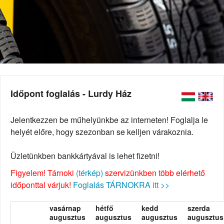
Időpont foglalás - Lurdy Ház
Jelentkezzen be műhelyünkbe az interneten! Foglalja le
helyét előre, hogy szezonban se kelljen várakoznia.
Üzletünkben bankkártyával is lehet fizetni!
Figyelem! Tárnoki
(térkép)
szervizünkben több elérhető
időponttal várjuk!
Foglalás TÁRNOKRA itt >>
vasárnap
hétfő
kedd
szerda
augusztus
augusztus
augusztus
augusztus