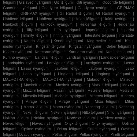
téligumi
|
Gislaved nyárigumi
|
Giti téligumi
|
Giti nyárigumi
|
Goodride téligumi
|
Goodride nyárigumi
|
Goodyear téligumi
|
Goodyear nyárigumi
|
GRIPMAX
téligumi
|
GRIPMAX nyárigumi
|
GT Radial téligumi
|
GT Radial nyárigumi
|
Habilead téligumi
|
Habilead nyárigumi
|
Haida téligumi
|
Haida nyárigumi
|
Hankook téligumi
|
Hankook nyárigumi
|
Heidenau téligumi
|
Heidenau
nyárigumi
|
Hifly téligumi
|
Hifly nyárigumi
|
Imperial téligumi
|
Imperial
nyárigumi
|
Infinity téligumi
|
Infinity nyárigumi
|
Interstate téligumi
|
Interstate
nyárigumi
|
Kenda téligumi
|
Kenda nyárigumi
|
King-meiler téligumi
|
King-
meiler nyárigumi
|
Kingstar téligumi
|
Kingstar nyárigumi
|
Kleber téligumi
|
Kleber nyárigumi
|
Kormoran téligumi
|
Kormoran nyárigumi
|
Kumho téligumi
|
Kumho nyárigumi
|
Landsail téligumi
|
Landsail nyárigumi
|
Landspider téligumi
|
Landspider nyárigumi
|
Lanvigator téligumi
|
Lanvigator nyárigumi
|
Lassa
téligumi
|
Lassa nyárigumi
|
Laufenn téligumi
|
Laufenn nyárigumi
|
Leao
téligumi
|
Leao nyárigumi
|
Linglong téligumi
|
Linglong nyárigumi
|
MALHOTRA téligumi
|
MALHOTRA nyárigumi
|
Matador téligumi
|
Matador
nyárigumi
|
Maxtrek téligumi
|
Maxtrek nyárigumi
|
Maxxis téligumi
|
Maxxis
nyárigumi
|
Mazzini téligumi
|
Mazzini nyárigumi
|
Metzeler téligumi
|
Metzeler
nyárigumi
|
Michelin téligumi
|
Michelin nyárigumi
|
Minerva téligumi
|
Minerva
nyárigumi
|
Mirage téligumi
|
Mirage nyárigumi
|
Mitas téligumi
|
Mitas
nyárigumi
|
Momo téligumi
|
Momo nyárigumi
|
Nankang téligumi
|
Nankang
nyárigumi
|
Nexen téligumi
|
Nexen nyárigumi
|
Nitto téligumi
|
Nitto nyárigumi
|
Nokian téligumi
|
Nokian nyárigumi
|
Nordexx téligumi
|
Nordexx nyárigumi
|
Novex téligumi
|
Novex nyárigumi
|
Onyx téligumi
|
Onyx nyárigumi
|
Optimo
téligumi
|
Optimo nyárigumi
|
Orium téligumi
|
Orium nyárigumi
|
Ovation
téligumi
|
Ovation nyárigumi
|
Petlas téligumi
|
Petlas nyárigumi
|
Pirelli téligumi