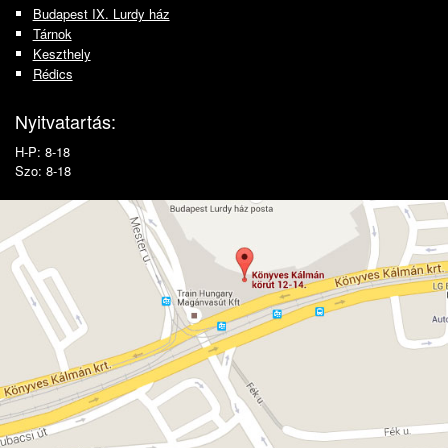
Budapest IX. Lurdy ház
Tárnok
Keszthely
Rédics
Nyitvatartás:
H-P: 8-18
Szo: 8-18