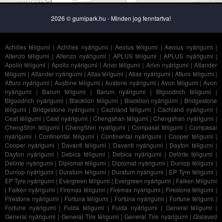
2026 © gumipark.hu - Minden jog fenntartva!
Achilles téligumi
|
Achilles nyárigumi
|
Aeolus téligumi
|
Aeolus nyárigumi
|
Altenzo téligumi
|
Altenzo nyárigumi
|
APLUS téligumi
|
APLUS nyárigumi
|
Apollo téligumi
|
Apollo nyárigumi
|
Arivo téligumi
|
Arivo nyárigumi
|
Atlander
téligumi
|
Atlander nyárigumi
|
Atlas téligumi
|
Atlas nyárigumi
|
Atturo téligumi
|
Atturo nyárigumi
|
Austone téligumi
|
Austone nyárigumi
|
Avon téligumi
|
Avon
nyárigumi
|
Barum téligumi
|
Barum nyárigumi
|
Bfgoodrich téligumi
|
Bfgoodrich nyárigumi
|
Blacklion téligumi
|
Blacklion nyárigumi
|
Bridgestone
téligumi
|
Bridgestone nyárigumi
|
Cachland téligumi
|
Cachland nyárigumi
|
Ceat téligumi
|
Ceat nyárigumi
|
Chengshan téligumi
|
Chengshan nyárigumi
|
ChengShin téligumi
|
ChengShin nyárigumi
|
Compasal téligumi
|
Compasal
nyárigumi
|
Continental téligumi
|
Continental nyárigumi
|
Cooper téligumi
|
Cooper nyárigumi
|
Davanti téligumi
|
Davanti nyárigumi
|
Dayton téligumi
|
Dayton nyárigumi
|
Debica téligumi
|
Debica nyárigumi
|
Delinte téligumi
|
Delinte nyárigumi
|
Diplomat téligumi
|
Diplomat nyárigumi
|
Dunlop téligumi
|
Dunlop nyárigumi
|
Duraturn téligumi
|
Duraturn nyárigumi
|
EP Tyre téligumi
|
EP Tyre nyárigumi
|
Evergreen téligumi
|
Evergreen nyárigumi
|
Falken téligumi
|
Falken nyárigumi
|
Firemax téligumi
|
Firemax nyárigumi
|
Firestone téligumi
|
Firestone nyárigumi
|
Fortuna téligumi
|
Fortuna nyárigumi
|
Fortune téligumi
|
Fortune nyárigumi
|
Fulda téligumi
|
Fulda nyárigumi
|
General téligumi
|
General nyárigumi
|
General Tire téligumi
|
General Tire nyárigumi
|
Gislaved