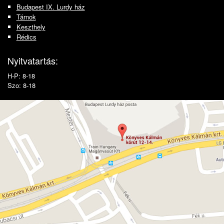
Budapest IX. Lurdy ház
Tárnok
Keszthely
Rédics
Nyitvatartás:
H-P: 8-18
Szo: 8-18