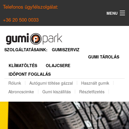
Telefonos ügyfélszolgálat:
MENU
+36 20 500 0033
KERESÉS
NYÁRI GUMI KERESŐ
SZOLGÁLTATÁSAINK:
GUMISZERVIZ
GUMI TÁROLÁS
TÉLI GUMI KERESŐ
KLÍMATÖLTÉS
OLAJCSERE
BELÉPÉS
IDŐPONT FOGLALÁS
REGISZTRÁCIÓ
Rólunk
Autógumi töltése gázzal
Használt gumik
Abroncscimke
Gumi kiszállítás
Részletfizetés