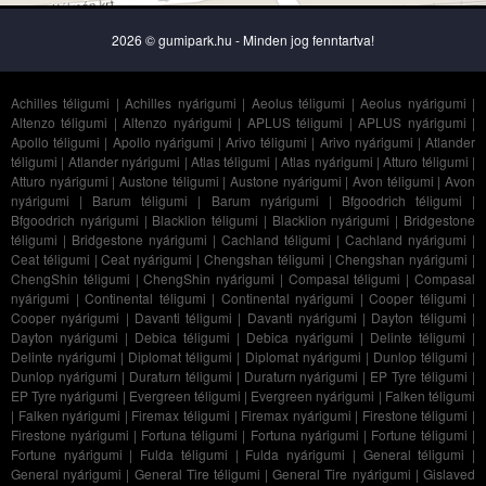
2026 © gumipark.hu - Minden jog fenntartva!
Achilles téligumi
|
Achilles nyárigumi
|
Aeolus téligumi
|
Aeolus nyárigumi
|
Altenzo téligumi
|
Altenzo nyárigumi
|
APLUS téligumi
|
APLUS nyárigumi
|
Apollo téligumi
|
Apollo nyárigumi
|
Arivo téligumi
|
Arivo nyárigumi
|
Atlander
téligumi
|
Atlander nyárigumi
|
Atlas téligumi
|
Atlas nyárigumi
|
Atturo téligumi
|
Atturo nyárigumi
|
Austone téligumi
|
Austone nyárigumi
|
Avon téligumi
|
Avon
nyárigumi
|
Barum téligumi
|
Barum nyárigumi
|
Bfgoodrich téligumi
|
Bfgoodrich nyárigumi
|
Blacklion téligumi
|
Blacklion nyárigumi
|
Bridgestone
téligumi
|
Bridgestone nyárigumi
|
Cachland téligumi
|
Cachland nyárigumi
|
Ceat téligumi
|
Ceat nyárigumi
|
Chengshan téligumi
|
Chengshan nyárigumi
|
ChengShin téligumi
|
ChengShin nyárigumi
|
Compasal téligumi
|
Compasal
nyárigumi
|
Continental téligumi
|
Continental nyárigumi
|
Cooper téligumi
|
Cooper nyárigumi
|
Davanti téligumi
|
Davanti nyárigumi
|
Dayton téligumi
|
Dayton nyárigumi
|
Debica téligumi
|
Debica nyárigumi
|
Delinte téligumi
|
Delinte nyárigumi
|
Diplomat téligumi
|
Diplomat nyárigumi
|
Dunlop téligumi
|
Dunlop nyárigumi
|
Duraturn téligumi
|
Duraturn nyárigumi
|
EP Tyre téligumi
|
EP Tyre nyárigumi
|
Evergreen téligumi
|
Evergreen nyárigumi
|
Falken téligumi
|
Falken nyárigumi
|
Firemax téligumi
|
Firemax nyárigumi
|
Firestone téligumi
|
Firestone nyárigumi
|
Fortuna téligumi
|
Fortuna nyárigumi
|
Fortune téligumi
|
Fortune nyárigumi
|
Fulda téligumi
|
Fulda nyárigumi
|
General téligumi
|
General nyárigumi
|
General Tire téligumi
|
General Tire nyárigumi
|
Gislaved