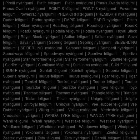
|
Pirelli nyárigumi
|
Platin téligumi
|
Platin nyárigumi
|
Pneus Ovada téligumi
|
Pneus Ovada nyárigumi
|
POINT S téligumi
|
POINT S nyárigumi
|
Powertrac
téligumi
|
Powertrac nyárigumi
|
PREMIORRI téligumi
|
PREMIORRI nyárigumi
|
Radar téligumi
|
Radar nyárigumi
|
RAPID téligumi
|
RAPID nyárigumi
|
Riken
téligumi
|
Riken nyárigumi
|
Roadhog téligumi
|
Roadhog nyárigumi
|
RoadX
téligumi
|
RoadX nyárigumi
|
Rotalla téligumi
|
Rotalla nyárigumi
|
Royal Black
téligumi
|
Royal Black nyárigumi
|
Sailun téligumi
|
Sailun nyárigumi
|
Sava
téligumi
|
Sava nyárigumi
|
Sebring téligumi
|
Sebring nyárigumi
|
SEIBERLING
téligumi
|
SEIBERLING nyárigumi
|
Semperit téligumi
|
Semperit nyárigumi
|
Speedways téligumi
|
Speedways nyárigumi
|
Sportiva téligumi
|
Sportiva
nyárigumi
|
Star Performer téligumi
|
Star Performer nyárigumi
|
Starfire téligumi
|
Starfire nyárigumi
|
Sumitomo téligumi
|
Sumitomo nyárigumi
|
SUN-F téligumi
|
SUN-F nyárigumi
|
Sunfull téligumi
|
Sunfull nyárigumi
|
Superia téligumi
|
Superia nyárigumi
|
Taurus téligumi
|
Taurus nyárigumi
|
Tigar téligumi
|
Tigar
nyárigumi
|
Tomket téligumi
|
Tomket nyárigumi
|
Torque téligumi
|
Torque
nyárigumi
|
Tourador téligumi
|
Tourador nyárigumi
|
Toyo téligumi
|
Toyo
nyárigumi
|
Tracmax téligumi
|
Tracmax nyárigumi
|
Triangle téligumi
|
Triangle
nyárigumi
|
Tristar téligumi
|
Tristar nyárigumi
|
Unigrip téligumi
|
Unigrip
nyárigumi
|
Uniroyal téligumi
|
Uniroyal nyárigumi
|
Vee Rubber téligumi
|
Vee
Rubber nyárigumi
|
Viking téligumi
|
Viking nyárigumi
|
Vredestein téligumi
|
Vredestein nyárigumi
|
WANDA TYRE téligumi
|
WANDA TYRE nyárigumi
|
Wanli téligumi
|
Wanli nyárigumi
|
Westlake téligumi
|
Westlake nyárigumi
|
Windforce téligumi
|
Windforce nyárigumi
|
Windpower téligumi
|
Windpower
nyárigumi
|
Yokohama téligumi
|
Yokohama nyárigumi
|
Zeetex téligumi
|
Zeetex nyárigumi
|
Zeta téligumi
|
Zeta nyárigumi
|
Ziarelli téligumi
|
Ziarelli