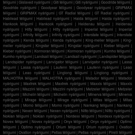
téligumi
|
Gislaved nyárigumi
|
Giti téligumi
|
Giti nyárigumi
|
Goodride téligumi
|
Goodride nyárigumi
|
Goodyear téligumi
|
Goodyear nyárigumi
|
GRIPMAX
téligumi
|
GRIPMAX nyárigumi
|
GT Radial téligumi
|
GT Radial nyárigumi
|
Habilead téligumi
|
Habilead nyárigumi
|
Haida téligumi
|
Haida nyárigumi
|
Hankook téligumi
|
Hankook nyárigumi
|
Heidenau téligumi
|
Heidenau
nyárigumi
|
Hifly téligumi
|
Hifly nyárigumi
|
Imperial téligumi
|
Imperial
nyárigumi
|
Infinity téligumi
|
Infinity nyárigumi
|
Interstate téligumi
|
Interstate
nyárigumi
|
Kenda téligumi
|
Kenda nyárigumi
|
King-meiler téligumi
|
King-
meiler nyárigumi
|
Kingstar téligumi
|
Kingstar nyárigumi
|
Kleber téligumi
|
Kleber nyárigumi
|
Kormoran téligumi
|
Kormoran nyárigumi
|
Kumho téligumi
|
Kumho nyárigumi
|
Landsail téligumi
|
Landsail nyárigumi
|
Landspider téligumi
|
Landspider nyárigumi
|
Lanvigator téligumi
|
Lanvigator nyárigumi
|
Lassa
téligumi
|
Lassa nyárigumi
|
Laufenn téligumi
|
Laufenn nyárigumi
|
Leao
téligumi
|
Leao nyárigumi
|
Linglong téligumi
|
Linglong nyárigumi
|
MALHOTRA téligumi
|
MALHOTRA nyárigumi
|
Matador téligumi
|
Matador
nyárigumi
|
Maxtrek téligumi
|
Maxtrek nyárigumi
|
Maxxis téligumi
|
Maxxis
nyárigumi
|
Mazzini téligumi
|
Mazzini nyárigumi
|
Metzeler téligumi
|
Metzeler
nyárigumi
|
Michelin téligumi
|
Michelin nyárigumi
|
Minerva téligumi
|
Minerva
nyárigumi
|
Mirage téligumi
|
Mirage nyárigumi
|
Mitas téligumi
|
Mitas
nyárigumi
|
Momo téligumi
|
Momo nyárigumi
|
Nankang téligumi
|
Nankang
nyárigumi
|
Nexen téligumi
|
Nexen nyárigumi
|
Nitto téligumi
|
Nitto nyárigumi
|
Nokian téligumi
|
Nokian nyárigumi
|
Nordexx téligumi
|
Nordexx nyárigumi
|
Novex téligumi
|
Novex nyárigumi
|
Onyx téligumi
|
Onyx nyárigumi
|
Optimo
téligumi
|
Optimo nyárigumi
|
Orium téligumi
|
Orium nyárigumi
|
Ovation
téligumi
|
Ovation nyárigumi
|
Petlas téligumi
|
Petlas nyárigumi
|
Pirelli téligumi