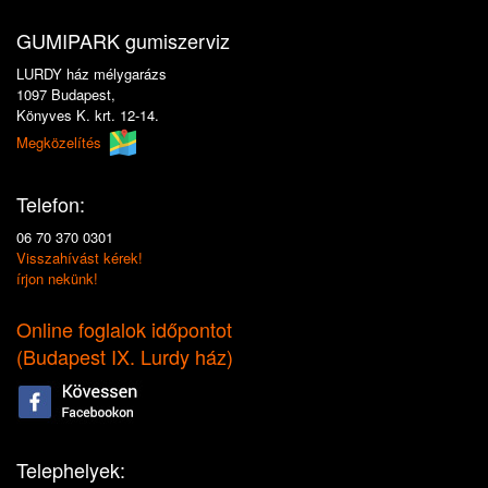
GUMIPARK gumiszerviz
LURDY ház mélygarázs
1097 Budapest,
Könyves K. krt. 12-14.
Megközelítés
Telefon:
06 70 370 0301
Visszahívást kérek!
írjon nekünk!
Online foglalok időpontot
(
Budapest IX. Lurdy ház
)
Telephelyek: