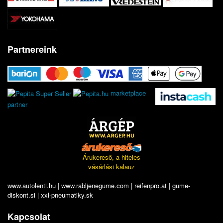
Partnereink
marketplace
partner
Árukereső, a hiteles
vásárlási kalauz
www.autolenti.hu
|
www.rabljenegume.com
|
reifenpro.at
|
gume-
diskont.si
|
xxl-pneumatiky.sk
Kapcsolat