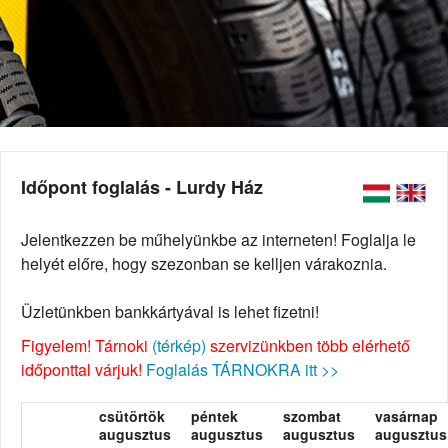
Időpont foglalás - Lurdy Ház
Jelentkezzen be műhelyünkbe az interneten! Foglalja le
helyét előre, hogy szezonban se kelljen várakoznia.
Üzletünkben bankkártyával is lehet fizetni!
Figyelem! Tárnoki
(térkép)
szervizünkben több elérhető
időponttal várjuk!
Foglalás TÁRNOKRA itt >>
csütörtök
péntek
szombat
vasárnap
augusztus
augusztus
augusztus
augusztus