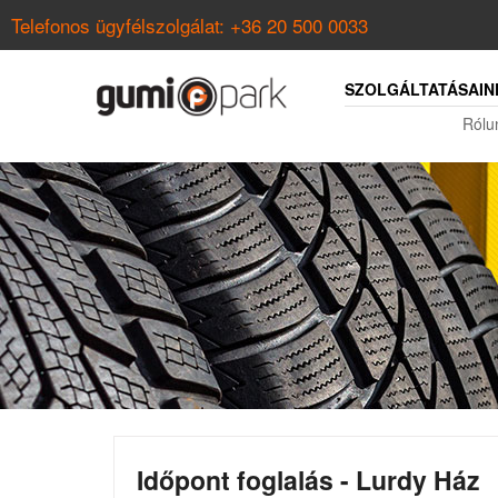
Telefonos ügyfélszolgálat:
+36 20 500 0033
SZOLGÁLTATÁSAIN
Rólu
Időpont foglalás - Lurdy Ház