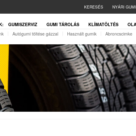
KERESÉS
NYÁRI GUM
K:
GUMISZERVIZ
GUMI TÁROLÁS
KLÍMATÖLTÉS
OLA
nk
Autógumi töltése gázzal
Használt gumik
Abroncscimke