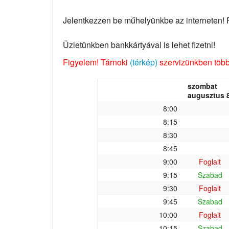
Jelentkezzen be műhelyünkbe az interneten! Fo
Üzletünkben bankkártyával is lehet fizetni!
Figyelem! Tárnoki
(térkép)
szervizünkben több 
szombat
augusztus 8
8:00
8:15
8:30
8:45
9:00
Foglalt
9:15
Szabad
9:30
Foglalt
9:45
Szabad
10:00
Foglalt
10:15
Szabad