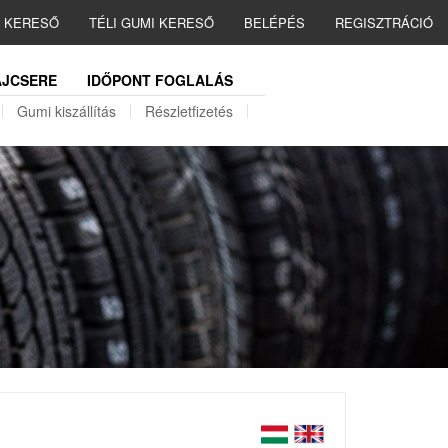
I KERESŐ
TÉLI GUMI KERESŐ
BELÉPÉS
REGISZTRÁCIÓ
JCSERE
IDŐPONT FOGLALÁS
Gumi kiszállítás
Részletfizetés