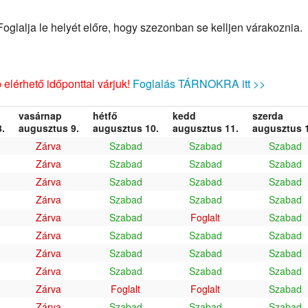
glalja le helyét előre, hogy szezonban se kelljen várakoznia.
elérhető időponttal várjuk!
Foglalás TÁRNOKRA itt >>
vasárnap
hétfő
kedd
szerda
.
augusztus 9.
augusztus 10.
augusztus 11.
augusztus 1
Zárva
Szabad
Szabad
Szabad
Zárva
Szabad
Szabad
Szabad
Zárva
Szabad
Szabad
Szabad
Zárva
Szabad
Szabad
Szabad
Zárva
Szabad
Foglalt
Szabad
Zárva
Szabad
Szabad
Szabad
Zárva
Szabad
Szabad
Szabad
Zárva
Szabad
Szabad
Szabad
Zárva
Foglalt
Foglalt
Szabad
Zárva
Szabad
Szabad
Szabad