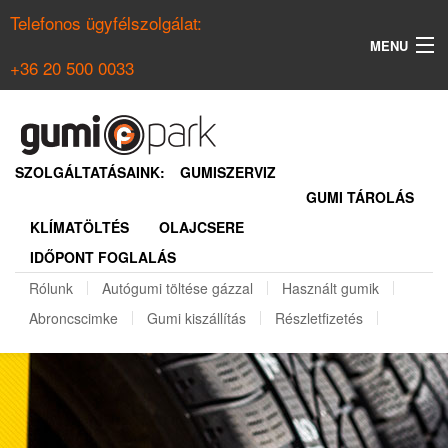
Telefonos ügyfélszolgálat:
MENU
+36 20 500 0033
KERESÉS
NYÁRI GUMI KERESŐ
SZOLGÁLTATÁSAINK:
GUMISZERVIZ
GUMI TÁROLÁS
TÉLI GUMI KERESŐ
KLÍMATÖLTÉS
OLAJCSERE
BELÉPÉS
IDŐPONT FOGLALÁS
REGISZTRÁCIÓ
Rólunk
Autógumi töltése gázzal
Használt gumik
Abroncscimke
Gumi kiszállítás
Részletfizetés