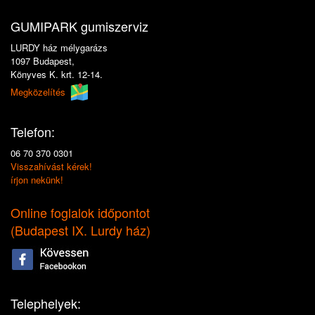
GUMIPARK gumiszerviz
LURDY ház mélygarázs
1097 Budapest,
Könyves K. krt. 12-14.
Megközelítés
Telefon:
06 70 370 0301
Visszahívást kérek!
írjon nekünk!
Online foglalok időpontot
(
Budapest IX. Lurdy ház
)
Telephelyek: