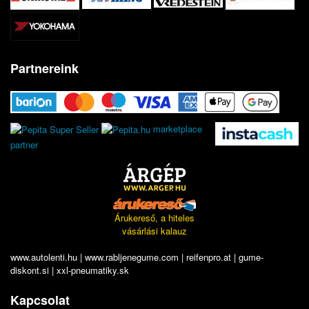
Partnereink
marketplace
partner
Árukereső, a hiteles
vásárlási kalauz
www.autolenti.hu
|
www.rabljenegume.com
|
reifenpro.at
|
gume-
diskont.si
|
xxl-pneumatiky.sk
Kapcsolat