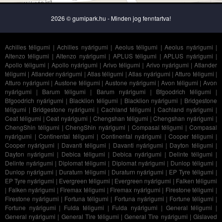
2026 © gumipark.hu - Minden jog fenntartva!
Achilles téligumi
|
Achilles nyárigumi
|
Aeolus téligumi
|
Aeolus nyárigumi
|
Altenzo téligumi
|
Altenzo nyárigumi
|
APLUS téligumi
|
APLUS nyárigumi
|
Apollo téligumi
|
Apollo nyárigumi
|
Arivo téligumi
|
Arivo nyárigumi
|
Atlander
téligumi
|
Atlander nyárigumi
|
Atlas téligumi
|
Atlas nyárigumi
|
Atturo téligumi
|
Atturo nyárigumi
|
Austone téligumi
|
Austone nyárigumi
|
Avon téligumi
|
Avon
nyárigumi
|
Barum téligumi
|
Barum nyárigumi
|
Bfgoodrich téligumi
|
Bfgoodrich nyárigumi
|
Blacklion téligumi
|
Blacklion nyárigumi
|
Bridgestone
téligumi
|
Bridgestone nyárigumi
|
Cachland téligumi
|
Cachland nyárigumi
|
Ceat téligumi
|
Ceat nyárigumi
|
Chengshan téligumi
|
Chengshan nyárigumi
|
ChengShin téligumi
|
ChengShin nyárigumi
|
Compasal téligumi
|
Compasal
nyárigumi
|
Continental téligumi
|
Continental nyárigumi
|
Cooper téligumi
|
Cooper nyárigumi
|
Davanti téligumi
|
Davanti nyárigumi
|
Dayton téligumi
|
Dayton nyárigumi
|
Debica téligumi
|
Debica nyárigumi
|
Delinte téligumi
|
Delinte nyárigumi
|
Diplomat téligumi
|
Diplomat nyárigumi
|
Dunlop téligumi
|
Dunlop nyárigumi
|
Duraturn téligumi
|
Duraturn nyárigumi
|
EP Tyre téligumi
|
EP Tyre nyárigumi
|
Evergreen téligumi
|
Evergreen nyárigumi
|
Falken téligumi
|
Falken nyárigumi
|
Firemax téligumi
|
Firemax nyárigumi
|
Firestone téligumi
|
Firestone nyárigumi
|
Fortuna téligumi
|
Fortuna nyárigumi
|
Fortune téligumi
|
Fortune nyárigumi
|
Fulda téligumi
|
Fulda nyárigumi
|
General téligumi
|
General nyárigumi
|
General Tire téligumi
|
General Tire nyárigumi
|
Gislaved