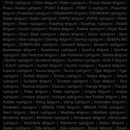
|
Pirelli nyárigumi
|
Platin téligumi
|
Platin nyárigumi
|
Pneus Ovada téligumi
|
Pneus Ovada nyárigumi
|
POINT S téligumi
|
POINT S nyárigumi
|
Powertrac
téligumi
|
Powertrac nyárigumi
|
PREMIORRI téligumi
|
PREMIORRI nyárigumi
|
Radar téligumi
|
Radar nyárigumi
|
RAPID téligumi
|
RAPID nyárigumi
|
Riken
téligumi
|
Riken nyárigumi
|
Roadhog téligumi
|
Roadhog nyárigumi
|
RoadX
téligumi
|
RoadX nyárigumi
|
Rotalla téligumi
|
Rotalla nyárigumi
|
Royal Black
téligumi
|
Royal Black nyárigumi
|
Sailun téligumi
|
Sailun nyárigumi
|
Sava
téligumi
|
Sava nyárigumi
|
Sebring téligumi
|
Sebring nyárigumi
|
SEIBERLING
téligumi
|
SEIBERLING nyárigumi
|
Semperit téligumi
|
Semperit nyárigumi
|
Speedways téligumi
|
Speedways nyárigumi
|
Sportiva téligumi
|
Sportiva
nyárigumi
|
Star Performer téligumi
|
Star Performer nyárigumi
|
Starfire téligumi
|
Starfire nyárigumi
|
Sumitomo téligumi
|
Sumitomo nyárigumi
|
SUN-F téligumi
|
SUN-F nyárigumi
|
Sunfull téligumi
|
Sunfull nyárigumi
|
Superia téligumi
|
Superia nyárigumi
|
Taurus téligumi
|
Taurus nyárigumi
|
Tigar téligumi
|
Tigar
nyárigumi
|
Tomket téligumi
|
Tomket nyárigumi
|
Torque téligumi
|
Torque
nyárigumi
|
Tourador téligumi
|
Tourador nyárigumi
|
Toyo téligumi
|
Toyo
nyárigumi
|
Tracmax téligumi
|
Tracmax nyárigumi
|
Triangle téligumi
|
Triangle
nyárigumi
|
Tristar téligumi
|
Tristar nyárigumi
|
Unigrip téligumi
|
Unigrip
nyárigumi
|
Uniroyal téligumi
|
Uniroyal nyárigumi
|
Vee Rubber téligumi
|
Vee
Rubber nyárigumi
|
Viking téligumi
|
Viking nyárigumi
|
Vredestein téligumi
|
Vredestein nyárigumi
|
WANDA TYRE téligumi
|
WANDA TYRE nyárigumi
|
Wanli téligumi
|
Wanli nyárigumi
|
Westlake téligumi
|
Westlake nyárigumi
|
Windforce téligumi
|
Windforce nyárigumi
|
Windpower téligumi
|
Windpower
nyárigumi
|
Yokohama téligumi
|
Yokohama nyárigumi
|
Zeetex téligumi
|
Zeetex nyárigumi
|
Zeta téligumi
|
Zeta nyárigumi
|
Ziarelli téligumi
|
Ziarelli