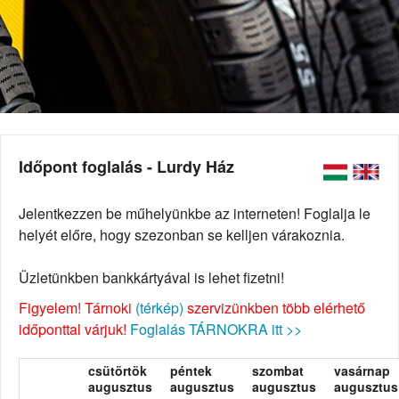
Időpont foglalás - Lurdy Ház
Jelentkezzen be műhelyünkbe az interneten! Foglalja le
helyét előre, hogy szezonban se kelljen várakoznia.
Üzletünkben bankkártyával is lehet fizetni!
Figyelem! Tárnoki
(térkép)
szervizünkben több elérhető
időponttal várjuk!
Foglalás TÁRNOKRA itt >>
csütörtök
péntek
szombat
vasárnap
augusztus
augusztus
augusztus
augusztus