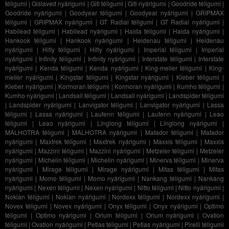
téligumi
|
Gislaved nyárigumi
|
Giti téligumi
|
Giti nyárigumi
|
Goodride téligumi
|
Goodride nyárigumi
|
Goodyear téligumi
|
Goodyear nyárigumi
|
GRIPMAX
téligumi
|
GRIPMAX nyárigumi
|
GT Radial téligumi
|
GT Radial nyárigumi
|
Habilead téligumi
|
Habilead nyárigumi
|
Haida téligumi
|
Haida nyárigumi
|
Hankook téligumi
|
Hankook nyárigumi
|
Heidenau téligumi
|
Heidenau
nyárigumi
|
Hifly téligumi
|
Hifly nyárigumi
|
Imperial téligumi
|
Imperial
nyárigumi
|
Infinity téligumi
|
Infinity nyárigumi
|
Interstate téligumi
|
Interstate
nyárigumi
|
Kenda téligumi
|
Kenda nyárigumi
|
King-meiler téligumi
|
King-
meiler nyárigumi
|
Kingstar téligumi
|
Kingstar nyárigumi
|
Kleber téligumi
|
Kleber nyárigumi
|
Kormoran téligumi
|
Kormoran nyárigumi
|
Kumho téligumi
|
Kumho nyárigumi
|
Landsail téligumi
|
Landsail nyárigumi
|
Landspider téligumi
|
Landspider nyárigumi
|
Lanvigator téligumi
|
Lanvigator nyárigumi
|
Lassa
téligumi
|
Lassa nyárigumi
|
Laufenn téligumi
|
Laufenn nyárigumi
|
Leao
téligumi
|
Leao nyárigumi
|
Linglong téligumi
|
Linglong nyárigumi
|
MALHOTRA téligumi
|
MALHOTRA nyárigumi
|
Matador téligumi
|
Matador
nyárigumi
|
Maxtrek téligumi
|
Maxtrek nyárigumi
|
Maxxis téligumi
|
Maxxis
nyárigumi
|
Mazzini téligumi
|
Mazzini nyárigumi
|
Metzeler téligumi
|
Metzeler
nyárigumi
|
Michelin téligumi
|
Michelin nyárigumi
|
Minerva téligumi
|
Minerva
nyárigumi
|
Mirage téligumi
|
Mirage nyárigumi
|
Mitas téligumi
|
Mitas
nyárigumi
|
Momo téligumi
|
Momo nyárigumi
|
Nankang téligumi
|
Nankang
nyárigumi
|
Nexen téligumi
|
Nexen nyárigumi
|
Nitto téligumi
|
Nitto nyárigumi
|
Nokian téligumi
|
Nokian nyárigumi
|
Nordexx téligumi
|
Nordexx nyárigumi
|
Novex téligumi
|
Novex nyárigumi
|
Onyx téligumi
|
Onyx nyárigumi
|
Optimo
téligumi
|
Optimo nyárigumi
|
Orium téligumi
|
Orium nyárigumi
|
Ovation
téligumi
|
Ovation nyárigumi
|
Petlas téligumi
|
Petlas nyárigumi
|
Pirelli téligumi