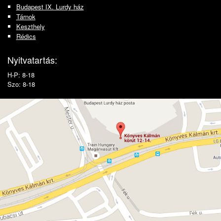
Budapest IX. Lurdy ház
Tárnok
Keszthely
Rédics
Nyitvatartás:
H-P: 8-18
Szo: 8-18