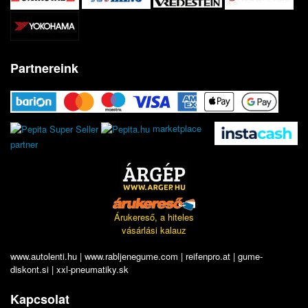
Partnereink
marketplace
partner
Árukereső, a hiteles
vásárlási kalauz
www.autolenti.hu
|
www.rabljenegume.com
|
reifenpro.at
|
gume-
diskont.si
|
xxl-pneumatiky.sk
Kapcsolat