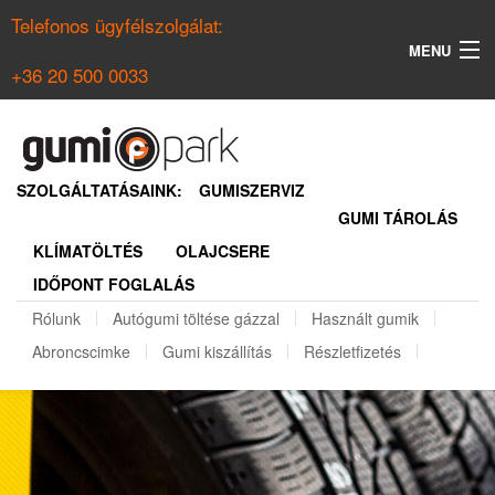
Telefonos ügyfélszolgálat:
MENU
+36 20 500 0033
KERESÉS
NYÁRI GUMI KERESŐ
SZOLGÁLTATÁSAINK:
GUMISZERVIZ
GUMI TÁROLÁS
TÉLI GUMI KERESŐ
KLÍMATÖLTÉS
OLAJCSERE
BELÉPÉS
IDŐPONT FOGLALÁS
REGISZTRÁCIÓ
Rólunk
Autógumi töltése gázzal
Használt gumik
Abroncscimke
Gumi kiszállítás
Részletfizetés