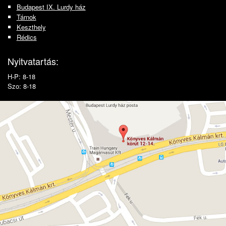
Budapest IX. Lurdy ház
Tárnok
Keszthely
Rédics
Nyitvatartás:
H-P: 8-18
Szo: 8-18