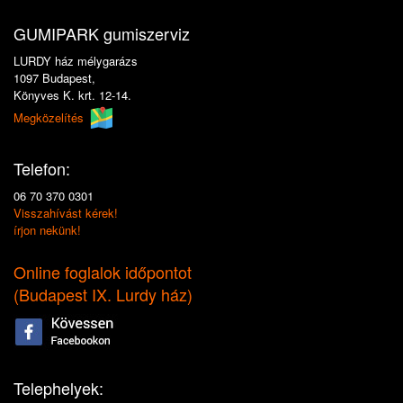
GUMIPARK gumiszerviz
LURDY ház mélygarázs
1097 Budapest,
Könyves K. krt. 12-14.
Megközelítés
Telefon:
06 70 370 0301
Visszahívást kérek!
írjon nekünk!
Online foglalok időpontot
(
Budapest IX. Lurdy ház
)
Telephelyek: