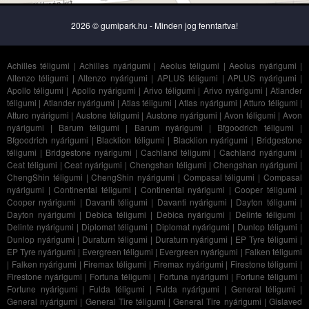
2026 © gumipark.hu - Minden jog fenntartva!
Achilles téligumi
|
Achilles nyárigumi
|
Aeolus téligumi
|
Aeolus nyárigumi
|
Altenzo téligumi
|
Altenzo nyárigumi
|
APLUS téligumi
|
APLUS nyárigumi
|
Apollo téligumi
|
Apollo nyárigumi
|
Arivo téligumi
|
Arivo nyárigumi
|
Atlander
téligumi
|
Atlander nyárigumi
|
Atlas téligumi
|
Atlas nyárigumi
|
Atturo téligumi
|
Atturo nyárigumi
|
Austone téligumi
|
Austone nyárigumi
|
Avon téligumi
|
Avon
nyárigumi
|
Barum téligumi
|
Barum nyárigumi
|
Bfgoodrich téligumi
|
Bfgoodrich nyárigumi
|
Blacklion téligumi
|
Blacklion nyárigumi
|
Bridgestone
téligumi
|
Bridgestone nyárigumi
|
Cachland téligumi
|
Cachland nyárigumi
|
Ceat téligumi
|
Ceat nyárigumi
|
Chengshan téligumi
|
Chengshan nyárigumi
|
ChengShin téligumi
|
ChengShin nyárigumi
|
Compasal téligumi
|
Compasal
nyárigumi
|
Continental téligumi
|
Continental nyárigumi
|
Cooper téligumi
|
Cooper nyárigumi
|
Davanti téligumi
|
Davanti nyárigumi
|
Dayton téligumi
|
Dayton nyárigumi
|
Debica téligumi
|
Debica nyárigumi
|
Delinte téligumi
|
Delinte nyárigumi
|
Diplomat téligumi
|
Diplomat nyárigumi
|
Dunlop téligumi
|
Dunlop nyárigumi
|
Duraturn téligumi
|
Duraturn nyárigumi
|
EP Tyre téligumi
|
EP Tyre nyárigumi
|
Evergreen téligumi
|
Evergreen nyárigumi
|
Falken téligumi
|
Falken nyárigumi
|
Firemax téligumi
|
Firemax nyárigumi
|
Firestone téligumi
|
Firestone nyárigumi
|
Fortuna téligumi
|
Fortuna nyárigumi
|
Fortune téligumi
|
Fortune nyárigumi
|
Fulda téligumi
|
Fulda nyárigumi
|
General téligumi
|
General nyárigumi
|
General Tire téligumi
|
General Tire nyárigumi
|
Gislaved