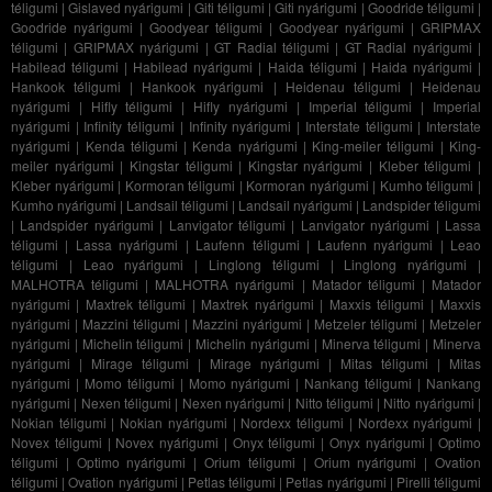
téligumi
|
Gislaved nyárigumi
|
Giti téligumi
|
Giti nyárigumi
|
Goodride téligumi
|
Goodride nyárigumi
|
Goodyear téligumi
|
Goodyear nyárigumi
|
GRIPMAX
téligumi
|
GRIPMAX nyárigumi
|
GT Radial téligumi
|
GT Radial nyárigumi
|
Habilead téligumi
|
Habilead nyárigumi
|
Haida téligumi
|
Haida nyárigumi
|
Hankook téligumi
|
Hankook nyárigumi
|
Heidenau téligumi
|
Heidenau
nyárigumi
|
Hifly téligumi
|
Hifly nyárigumi
|
Imperial téligumi
|
Imperial
nyárigumi
|
Infinity téligumi
|
Infinity nyárigumi
|
Interstate téligumi
|
Interstate
nyárigumi
|
Kenda téligumi
|
Kenda nyárigumi
|
King-meiler téligumi
|
King-
meiler nyárigumi
|
Kingstar téligumi
|
Kingstar nyárigumi
|
Kleber téligumi
|
Kleber nyárigumi
|
Kormoran téligumi
|
Kormoran nyárigumi
|
Kumho téligumi
|
Kumho nyárigumi
|
Landsail téligumi
|
Landsail nyárigumi
|
Landspider téligumi
|
Landspider nyárigumi
|
Lanvigator téligumi
|
Lanvigator nyárigumi
|
Lassa
téligumi
|
Lassa nyárigumi
|
Laufenn téligumi
|
Laufenn nyárigumi
|
Leao
téligumi
|
Leao nyárigumi
|
Linglong téligumi
|
Linglong nyárigumi
|
MALHOTRA téligumi
|
MALHOTRA nyárigumi
|
Matador téligumi
|
Matador
nyárigumi
|
Maxtrek téligumi
|
Maxtrek nyárigumi
|
Maxxis téligumi
|
Maxxis
nyárigumi
|
Mazzini téligumi
|
Mazzini nyárigumi
|
Metzeler téligumi
|
Metzeler
nyárigumi
|
Michelin téligumi
|
Michelin nyárigumi
|
Minerva téligumi
|
Minerva
nyárigumi
|
Mirage téligumi
|
Mirage nyárigumi
|
Mitas téligumi
|
Mitas
nyárigumi
|
Momo téligumi
|
Momo nyárigumi
|
Nankang téligumi
|
Nankang
nyárigumi
|
Nexen téligumi
|
Nexen nyárigumi
|
Nitto téligumi
|
Nitto nyárigumi
|
Nokian téligumi
|
Nokian nyárigumi
|
Nordexx téligumi
|
Nordexx nyárigumi
|
Novex téligumi
|
Novex nyárigumi
|
Onyx téligumi
|
Onyx nyárigumi
|
Optimo
téligumi
|
Optimo nyárigumi
|
Orium téligumi
|
Orium nyárigumi
|
Ovation
téligumi
|
Ovation nyárigumi
|
Petlas téligumi
|
Petlas nyárigumi
|
Pirelli téligumi