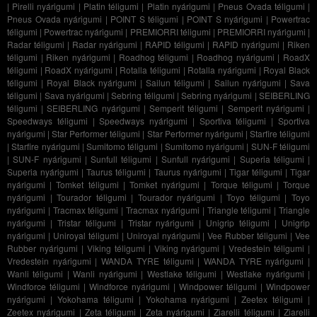
|
Pirelli nyárigumi
|
Platin téligumi
|
Platin nyárigumi
|
Pneus Ovada téligumi
|
Pneus Ovada nyárigumi
|
POINT S téligumi
|
POINT S nyárigumi
|
Powertrac
téligumi
|
Powertrac nyárigumi
|
PREMIORRI téligumi
|
PREMIORRI nyárigumi
|
Radar téligumi
|
Radar nyárigumi
|
RAPID téligumi
|
RAPID nyárigumi
|
Riken
téligumi
|
Riken nyárigumi
|
Roadhog téligumi
|
Roadhog nyárigumi
|
RoadX
téligumi
|
RoadX nyárigumi
|
Rotalla téligumi
|
Rotalla nyárigumi
|
Royal Black
téligumi
|
Royal Black nyárigumi
|
Sailun téligumi
|
Sailun nyárigumi
|
Sava
téligumi
|
Sava nyárigumi
|
Sebring téligumi
|
Sebring nyárigumi
|
SEIBERLING
téligumi
|
SEIBERLING nyárigumi
|
Semperit téligumi
|
Semperit nyárigumi
|
Speedways téligumi
|
Speedways nyárigumi
|
Sportiva téligumi
|
Sportiva
nyárigumi
|
Star Performer téligumi
|
Star Performer nyárigumi
|
Starfire téligumi
|
Starfire nyárigumi
|
Sumitomo téligumi
|
Sumitomo nyárigumi
|
SUN-F téligumi
|
SUN-F nyárigumi
|
Sunfull téligumi
|
Sunfull nyárigumi
|
Superia téligumi
|
Superia nyárigumi
|
Taurus téligumi
|
Taurus nyárigumi
|
Tigar téligumi
|
Tigar
nyárigumi
|
Tomket téligumi
|
Tomket nyárigumi
|
Torque téligumi
|
Torque
nyárigumi
|
Tourador téligumi
|
Tourador nyárigumi
|
Toyo téligumi
|
Toyo
nyárigumi
|
Tracmax téligumi
|
Tracmax nyárigumi
|
Triangle téligumi
|
Triangle
nyárigumi
|
Tristar téligumi
|
Tristar nyárigumi
|
Unigrip téligumi
|
Unigrip
nyárigumi
|
Uniroyal téligumi
|
Uniroyal nyárigumi
|
Vee Rubber téligumi
|
Vee
Rubber nyárigumi
|
Viking téligumi
|
Viking nyárigumi
|
Vredestein téligumi
|
Vredestein nyárigumi
|
WANDA TYRE téligumi
|
WANDA TYRE nyárigumi
|
Wanli téligumi
|
Wanli nyárigumi
|
Westlake téligumi
|
Westlake nyárigumi
|
Windforce téligumi
|
Windforce nyárigumi
|
Windpower téligumi
|
Windpower
nyárigumi
|
Yokohama téligumi
|
Yokohama nyárigumi
|
Zeetex téligumi
|
Zeetex nyárigumi
|
Zeta téligumi
|
Zeta nyárigumi
|
Ziarelli téligumi
|
Ziarelli