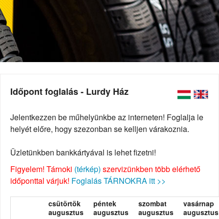
Időpont foglalás - Lurdy Ház
Jelentkezzen be műhelyünkbe az interneten! Foglalja le
helyét előre, hogy szezonban se kelljen várakoznia.
Üzletünkben bankkártyával is lehet fizetni!
Figyelem! Tárnoki
(térkép)
szervizünkben több elérhető
időponttal várjuk!
Foglalás TÁRNOKRA itt >>
csütörtök
péntek
szombat
vasárnap
augusztus
augusztus
augusztus
augusztus