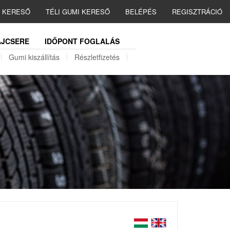
I KERESŐ
TÉLI GUMI KERESŐ
BELÉPÉS
REGISZTRÁCIÓ
JCSERE
IDŐPONT FOGLALÁS
Gumi kiszállítás
Részletfizetés