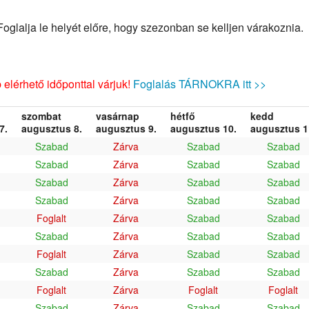
glalja le helyét előre, hogy szezonban se kelljen várakoznia.
elérhető időponttal várjuk!
Foglalás TÁRNOKRA itt >>
szombat
vasárnap
hétfő
kedd
7.
augusztus 8.
augusztus 9.
augusztus 10.
augusztus 1
Szabad
Zárva
Szabad
Szabad
Szabad
Zárva
Szabad
Szabad
Szabad
Zárva
Szabad
Szabad
Szabad
Zárva
Szabad
Szabad
Foglalt
Zárva
Szabad
Szabad
Szabad
Zárva
Szabad
Szabad
Foglalt
Zárva
Szabad
Szabad
Szabad
Zárva
Szabad
Szabad
Foglalt
Zárva
Foglalt
Foglalt
Szabad
Zárva
Szabad
Szabad