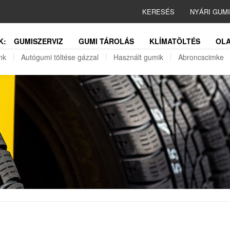
KERESÉS
NYÁRI GUM
K:
GUMISZERVIZ
GUMI TÁROLÁS
KLÍMATÖLTÉS
OLA
nk
Autógumi töltése gázzal
Használt gumik
Abroncscimke