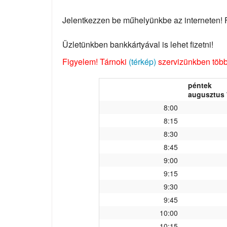
Jelentkezzen be műhelyünkbe az interneten! Fo
Üzletünkben bankkártyával is lehet fizetni!
Figyelem! Tárnoki
(térkép)
szervizünkben több 
péntek
augusztus 
8:00
8:15
8:30
8:45
9:00
9:15
9:30
9:45
10:00
10:15