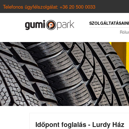
Telefonos ügyfélszolgálat:
+36 20 500 0033
SZOLGÁLTATÁSAIN
Rólu
Időpont foglalás - Lurdy Ház