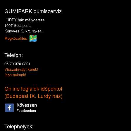
GUMIPARK gumiszerviz
LURDY ház mélygarázs
1097 Budapest,
Könyves K. krt. 12-14.
Megközelítés
Telefon:
06 70 370 0301
Visszahívást kérek!
írjon nekünk!
Online foglalok időpontot
(
Budapest IX. Lurdy ház
)
Telephelyek: