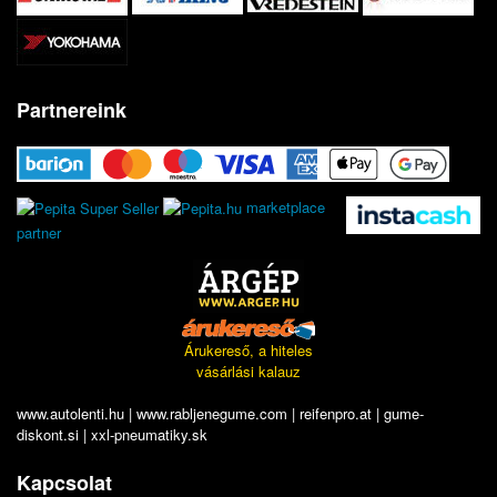
Partnereink
marketplace
partner
Árukereső, a hiteles
vásárlási kalauz
www.autolenti.hu
|
www.rabljenegume.com
|
reifenpro.at
|
gume-
diskont.si
|
xxl-pneumatiky.sk
Kapcsolat