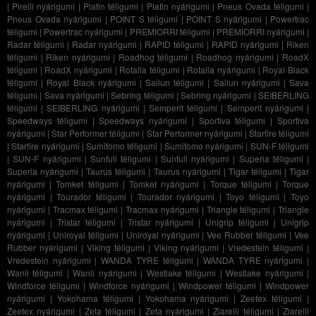
|
Pirelli nyárigumi
|
Platin téligumi
|
Platin nyárigumi
|
Pneus Ovada téligumi
|
Pneus Ovada nyárigumi
|
POINT S téligumi
|
POINT S nyárigumi
|
Powertrac
téligumi
|
Powertrac nyárigumi
|
PREMIORRI téligumi
|
PREMIORRI nyárigumi
|
Radar téligumi
|
Radar nyárigumi
|
RAPID téligumi
|
RAPID nyárigumi
|
Riken
téligumi
|
Riken nyárigumi
|
Roadhog téligumi
|
Roadhog nyárigumi
|
RoadX
téligumi
|
RoadX nyárigumi
|
Rotalla téligumi
|
Rotalla nyárigumi
|
Royal Black
téligumi
|
Royal Black nyárigumi
|
Sailun téligumi
|
Sailun nyárigumi
|
Sava
téligumi
|
Sava nyárigumi
|
Sebring téligumi
|
Sebring nyárigumi
|
SEIBERLING
téligumi
|
SEIBERLING nyárigumi
|
Semperit téligumi
|
Semperit nyárigumi
|
Speedways téligumi
|
Speedways nyárigumi
|
Sportiva téligumi
|
Sportiva
nyárigumi
|
Star Performer téligumi
|
Star Performer nyárigumi
|
Starfire téligumi
|
Starfire nyárigumi
|
Sumitomo téligumi
|
Sumitomo nyárigumi
|
SUN-F téligumi
|
SUN-F nyárigumi
|
Sunfull téligumi
|
Sunfull nyárigumi
|
Superia téligumi
|
Superia nyárigumi
|
Taurus téligumi
|
Taurus nyárigumi
|
Tigar téligumi
|
Tigar
nyárigumi
|
Tomket téligumi
|
Tomket nyárigumi
|
Torque téligumi
|
Torque
nyárigumi
|
Tourador téligumi
|
Tourador nyárigumi
|
Toyo téligumi
|
Toyo
nyárigumi
|
Tracmax téligumi
|
Tracmax nyárigumi
|
Triangle téligumi
|
Triangle
nyárigumi
|
Tristar téligumi
|
Tristar nyárigumi
|
Unigrip téligumi
|
Unigrip
nyárigumi
|
Uniroyal téligumi
|
Uniroyal nyárigumi
|
Vee Rubber téligumi
|
Vee
Rubber nyárigumi
|
Viking téligumi
|
Viking nyárigumi
|
Vredestein téligumi
|
Vredestein nyárigumi
|
WANDA TYRE téligumi
|
WANDA TYRE nyárigumi
|
Wanli téligumi
|
Wanli nyárigumi
|
Westlake téligumi
|
Westlake nyárigumi
|
Windforce téligumi
|
Windforce nyárigumi
|
Windpower téligumi
|
Windpower
nyárigumi
|
Yokohama téligumi
|
Yokohama nyárigumi
|
Zeetex téligumi
|
Zeetex nyárigumi
|
Zeta téligumi
|
Zeta nyárigumi
|
Ziarelli téligumi
|
Ziarelli