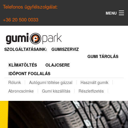
Telefonos ügyfélszolgálat:
MENU
+36 20 500 0033
KERESÉS
NYÁRI GUMI KERESŐ
SZOLGÁLTATÁSAINK:
GUMISZERVIZ
GUMI TÁROLÁS
TÉLI GUMI KERESŐ
KLÍMATÖLTÉS
OLAJCSERE
BELÉPÉS
IDŐPONT FOGLALÁS
REGISZTRÁCIÓ
Rólunk
Autógumi töltése gázzal
Használt gumik
Abroncscimke
Gumi kiszállítás
Részletfizetés