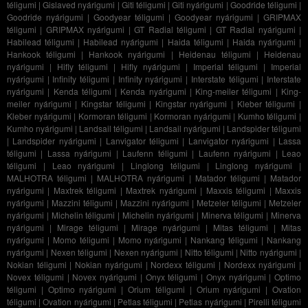
téligumi
|
Gislaved nyárigumi
|
Giti téligumi
|
Giti nyárigumi
|
Goodride téligumi
|
Goodride nyárigumi
|
Goodyear téligumi
|
Goodyear nyárigumi
|
GRIPMAX
téligumi
|
GRIPMAX nyárigumi
|
GT Radial téligumi
|
GT Radial nyárigumi
|
Habilead téligumi
|
Habilead nyárigumi
|
Haida téligumi
|
Haida nyárigumi
|
Hankook téligumi
|
Hankook nyárigumi
|
Heidenau téligumi
|
Heidenau
nyárigumi
|
Hifly téligumi
|
Hifly nyárigumi
|
Imperial téligumi
|
Imperial
nyárigumi
|
Infinity téligumi
|
Infinity nyárigumi
|
Interstate téligumi
|
Interstate
nyárigumi
|
Kenda téligumi
|
Kenda nyárigumi
|
King-meiler téligumi
|
King-
meiler nyárigumi
|
Kingstar téligumi
|
Kingstar nyárigumi
|
Kleber téligumi
|
Kleber nyárigumi
|
Kormoran téligumi
|
Kormoran nyárigumi
|
Kumho téligumi
|
Kumho nyárigumi
|
Landsail téligumi
|
Landsail nyárigumi
|
Landspider téligumi
|
Landspider nyárigumi
|
Lanvigator téligumi
|
Lanvigator nyárigumi
|
Lassa
téligumi
|
Lassa nyárigumi
|
Laufenn téligumi
|
Laufenn nyárigumi
|
Leao
téligumi
|
Leao nyárigumi
|
Linglong téligumi
|
Linglong nyárigumi
|
MALHOTRA téligumi
|
MALHOTRA nyárigumi
|
Matador téligumi
|
Matador
nyárigumi
|
Maxtrek téligumi
|
Maxtrek nyárigumi
|
Maxxis téligumi
|
Maxxis
nyárigumi
|
Mazzini téligumi
|
Mazzini nyárigumi
|
Metzeler téligumi
|
Metzeler
nyárigumi
|
Michelin téligumi
|
Michelin nyárigumi
|
Minerva téligumi
|
Minerva
nyárigumi
|
Mirage téligumi
|
Mirage nyárigumi
|
Mitas téligumi
|
Mitas
nyárigumi
|
Momo téligumi
|
Momo nyárigumi
|
Nankang téligumi
|
Nankang
nyárigumi
|
Nexen téligumi
|
Nexen nyárigumi
|
Nitto téligumi
|
Nitto nyárigumi
|
Nokian téligumi
|
Nokian nyárigumi
|
Nordexx téligumi
|
Nordexx nyárigumi
|
Novex téligumi
|
Novex nyárigumi
|
Onyx téligumi
|
Onyx nyárigumi
|
Optimo
téligumi
|
Optimo nyárigumi
|
Orium téligumi
|
Orium nyárigumi
|
Ovation
téligumi
|
Ovation nyárigumi
|
Petlas téligumi
|
Petlas nyárigumi
|
Pirelli téligumi