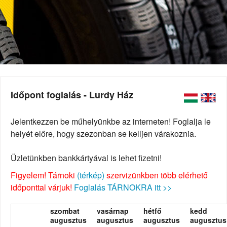
Időpont foglalás - Lurdy Ház
Jelentkezzen be műhelyünkbe az interneten! Foglalja le
helyét előre, hogy szezonban se kelljen várakoznia.
Üzletünkben bankkártyával is lehet fizetni!
Figyelem! Tárnoki
(térkép)
szervizünkben több elérhető
időponttal várjuk!
Foglalás TÁRNOKRA itt >>
szombat
vasárnap
hétfő
kedd
augusztus
augusztus
augusztus
augusztus