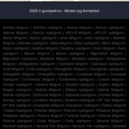
2026 © gumipark.hu - Minden jog fenntartva!
Achilles téligumi
|
Achilles nyárigumi
|
Aeolus téligumi
|
Aeolus nyárigumi
|
Altenzo téligumi
|
Altenzo nyárigumi
|
APLUS téligumi
|
APLUS nyárigumi
|
Apollo téligumi
|
Apollo nyárigumi
|
Arivo téligumi
|
Arivo nyárigumi
|
Atlander
téligumi
|
Atlander nyárigumi
|
Atlas téligumi
|
Atlas nyárigumi
|
Atturo téligumi
|
Atturo nyárigumi
|
Austone téligumi
|
Austone nyárigumi
|
Avon téligumi
|
Avon
nyárigumi
|
Barum téligumi
|
Barum nyárigumi
|
Bfgoodrich téligumi
|
Bfgoodrich nyárigumi
|
Blacklion téligumi
|
Blacklion nyárigumi
|
Bridgestone
téligumi
|
Bridgestone nyárigumi
|
Cachland téligumi
|
Cachland nyárigumi
|
Ceat téligumi
|
Ceat nyárigumi
|
Chengshan téligumi
|
Chengshan nyárigumi
|
ChengShin téligumi
|
ChengShin nyárigumi
|
Compasal téligumi
|
Compasal
nyárigumi
|
Continental téligumi
|
Continental nyárigumi
|
Cooper téligumi
|
Cooper nyárigumi
|
Davanti téligumi
|
Davanti nyárigumi
|
Dayton téligumi
|
Dayton nyárigumi
|
Debica téligumi
|
Debica nyárigumi
|
Delinte téligumi
|
Delinte nyárigumi
|
Diplomat téligumi
|
Diplomat nyárigumi
|
Dunlop téligumi
|
Dunlop nyárigumi
|
Duraturn téligumi
|
Duraturn nyárigumi
|
EP Tyre téligumi
|
EP Tyre nyárigumi
|
Evergreen téligumi
|
Evergreen nyárigumi
|
Falken téligumi
|
Falken nyárigumi
|
Firemax téligumi
|
Firemax nyárigumi
|
Firestone téligumi
|
Firestone nyárigumi
|
Fortuna téligumi
|
Fortuna nyárigumi
|
Fortune téligumi
|
Fortune nyárigumi
|
Fulda téligumi
|
Fulda nyárigumi
|
General téligumi
|
General nyárigumi
|
General Tire téligumi
|
General Tire nyárigumi
|
Gislaved