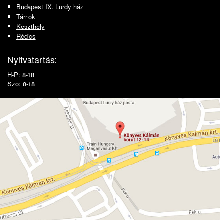
Budapest IX. Lurdy ház
Tárnok
Keszthely
Rédics
Nyitvatartás:
H-P: 8-18
Szo: 8-18