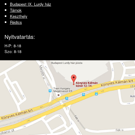
Budapest IX. Lurdy ház
Tárnok
Keszthely
Rédics
Nyitvatartás:
H-P: 8-18
Szo: 8-18