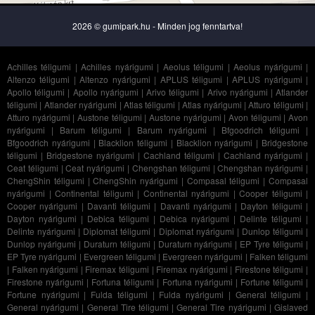
2026 © gumipark.hu - Minden jog fenntartva!
Achilles téligumi
|
Achilles nyárigumi
|
Aeolus téligumi
|
Aeolus nyárigumi
|
Altenzo téligumi
|
Altenzo nyárigumi
|
APLUS téligumi
|
APLUS nyárigumi
|
Apollo téligumi
|
Apollo nyárigumi
|
Arivo téligumi
|
Arivo nyárigumi
|
Atlander
téligumi
|
Atlander nyárigumi
|
Atlas téligumi
|
Atlas nyárigumi
|
Atturo téligumi
|
Atturo nyárigumi
|
Austone téligumi
|
Austone nyárigumi
|
Avon téligumi
|
Avon
nyárigumi
|
Barum téligumi
|
Barum nyárigumi
|
Bfgoodrich téligumi
|
Bfgoodrich nyárigumi
|
Blacklion téligumi
|
Blacklion nyárigumi
|
Bridgestone
téligumi
|
Bridgestone nyárigumi
|
Cachland téligumi
|
Cachland nyárigumi
|
Ceat téligumi
|
Ceat nyárigumi
|
Chengshan téligumi
|
Chengshan nyárigumi
|
ChengShin téligumi
|
ChengShin nyárigumi
|
Compasal téligumi
|
Compasal
nyárigumi
|
Continental téligumi
|
Continental nyárigumi
|
Cooper téligumi
|
Cooper nyárigumi
|
Davanti téligumi
|
Davanti nyárigumi
|
Dayton téligumi
|
Dayton nyárigumi
|
Debica téligumi
|
Debica nyárigumi
|
Delinte téligumi
|
Delinte nyárigumi
|
Diplomat téligumi
|
Diplomat nyárigumi
|
Dunlop téligumi
|
Dunlop nyárigumi
|
Duraturn téligumi
|
Duraturn nyárigumi
|
EP Tyre téligumi
|
EP Tyre nyárigumi
|
Evergreen téligumi
|
Evergreen nyárigumi
|
Falken téligumi
|
Falken nyárigumi
|
Firemax téligumi
|
Firemax nyárigumi
|
Firestone téligumi
|
Firestone nyárigumi
|
Fortuna téligumi
|
Fortuna nyárigumi
|
Fortune téligumi
|
Fortune nyárigumi
|
Fulda téligumi
|
Fulda nyárigumi
|
General téligumi
|
General nyárigumi
|
General Tire téligumi
|
General Tire nyárigumi
|
Gislaved