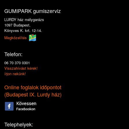
GUMIPARK gumiszerviz
LURDY ház mélygarázs
1097 Budapest,
Könyves K. krt. 12-14.
Megközelítés
Telefon:
06 70 370 0301
Visszahívást kérek!
írjon nekünk!
Online foglalok időpontot
(
Budapest IX. Lurdy ház
)
Telephelyek: