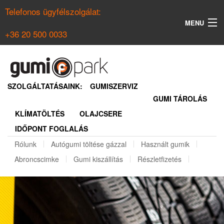
Telefonos ügyfélszolgálat:
MENU
+36 20 500 0033
KERESÉS
NYÁRI GUMI KERESŐ
SZOLGÁLTATÁSAINK:
GUMISZERVIZ
GUMI TÁROLÁS
TÉLI GUMI KERESŐ
KLÍMATÖLTÉS
OLAJCSERE
BELÉPÉS
IDŐPONT FOGLALÁS
REGISZTRÁCIÓ
Rólunk
Autógumi töltése gázzal
Használt gumik
Abroncscimke
Gumi kiszállítás
Részletfizetés