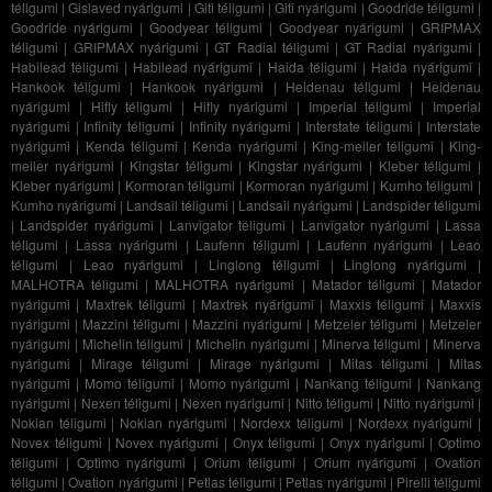
téligumi
|
Gislaved nyárigumi
|
Giti téligumi
|
Giti nyárigumi
|
Goodride téligumi
|
Goodride nyárigumi
|
Goodyear téligumi
|
Goodyear nyárigumi
|
GRIPMAX
téligumi
|
GRIPMAX nyárigumi
|
GT Radial téligumi
|
GT Radial nyárigumi
|
Habilead téligumi
|
Habilead nyárigumi
|
Haida téligumi
|
Haida nyárigumi
|
Hankook téligumi
|
Hankook nyárigumi
|
Heidenau téligumi
|
Heidenau
nyárigumi
|
Hifly téligumi
|
Hifly nyárigumi
|
Imperial téligumi
|
Imperial
nyárigumi
|
Infinity téligumi
|
Infinity nyárigumi
|
Interstate téligumi
|
Interstate
nyárigumi
|
Kenda téligumi
|
Kenda nyárigumi
|
King-meiler téligumi
|
King-
meiler nyárigumi
|
Kingstar téligumi
|
Kingstar nyárigumi
|
Kleber téligumi
|
Kleber nyárigumi
|
Kormoran téligumi
|
Kormoran nyárigumi
|
Kumho téligumi
|
Kumho nyárigumi
|
Landsail téligumi
|
Landsail nyárigumi
|
Landspider téligumi
|
Landspider nyárigumi
|
Lanvigator téligumi
|
Lanvigator nyárigumi
|
Lassa
téligumi
|
Lassa nyárigumi
|
Laufenn téligumi
|
Laufenn nyárigumi
|
Leao
téligumi
|
Leao nyárigumi
|
Linglong téligumi
|
Linglong nyárigumi
|
MALHOTRA téligumi
|
MALHOTRA nyárigumi
|
Matador téligumi
|
Matador
nyárigumi
|
Maxtrek téligumi
|
Maxtrek nyárigumi
|
Maxxis téligumi
|
Maxxis
nyárigumi
|
Mazzini téligumi
|
Mazzini nyárigumi
|
Metzeler téligumi
|
Metzeler
nyárigumi
|
Michelin téligumi
|
Michelin nyárigumi
|
Minerva téligumi
|
Minerva
nyárigumi
|
Mirage téligumi
|
Mirage nyárigumi
|
Mitas téligumi
|
Mitas
nyárigumi
|
Momo téligumi
|
Momo nyárigumi
|
Nankang téligumi
|
Nankang
nyárigumi
|
Nexen téligumi
|
Nexen nyárigumi
|
Nitto téligumi
|
Nitto nyárigumi
|
Nokian téligumi
|
Nokian nyárigumi
|
Nordexx téligumi
|
Nordexx nyárigumi
|
Novex téligumi
|
Novex nyárigumi
|
Onyx téligumi
|
Onyx nyárigumi
|
Optimo
téligumi
|
Optimo nyárigumi
|
Orium téligumi
|
Orium nyárigumi
|
Ovation
téligumi
|
Ovation nyárigumi
|
Petlas téligumi
|
Petlas nyárigumi
|
Pirelli téligumi