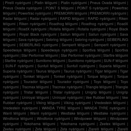
|
Pirelli nyárigumi
|
Platin téligumi
|
Platin nyárigumi
|
Pneus Ovada téligumi
|
Pneus Ovada nyárigumi
|
POINT S téligumi
|
POINT S nyárigumi
|
Powertrac
téligumi
|
Powertrac nyárigumi
|
PREMIORRI téligumi
|
PREMIORRI nyárigumi
|
Radar téligumi
|
Radar nyárigumi
|
RAPID téligumi
|
RAPID nyárigumi
|
Riken
téligumi
|
Riken nyárigumi
|
Roadhog téligumi
|
Roadhog nyárigumi
|
RoadX
téligumi
|
RoadX nyárigumi
|
Rotalla téligumi
|
Rotalla nyárigumi
|
Royal Black
téligumi
|
Royal Black nyárigumi
|
Sailun téligumi
|
Sailun nyárigumi
|
Sava
téligumi
|
Sava nyárigumi
|
Sebring téligumi
|
Sebring nyárigumi
|
SEIBERLING
téligumi
|
SEIBERLING nyárigumi
|
Semperit téligumi
|
Semperit nyárigumi
|
Speedways téligumi
|
Speedways nyárigumi
|
Sportiva téligumi
|
Sportiva
nyárigumi
|
Star Performer téligumi
|
Star Performer nyárigumi
|
Starfire téligumi
|
Starfire nyárigumi
|
Sumitomo téligumi
|
Sumitomo nyárigumi
|
SUN-F téligumi
|
SUN-F nyárigumi
|
Sunfull téligumi
|
Sunfull nyárigumi
|
Superia téligumi
|
Superia nyárigumi
|
Taurus téligumi
|
Taurus nyárigumi
|
Tigar téligumi
|
Tigar
nyárigumi
|
Tomket téligumi
|
Tomket nyárigumi
|
Torque téligumi
|
Torque
nyárigumi
|
Tourador téligumi
|
Tourador nyárigumi
|
Toyo téligumi
|
Toyo
nyárigumi
|
Tracmax téligumi
|
Tracmax nyárigumi
|
Triangle téligumi
|
Triangle
nyárigumi
|
Tristar téligumi
|
Tristar nyárigumi
|
Unigrip téligumi
|
Unigrip
nyárigumi
|
Uniroyal téligumi
|
Uniroyal nyárigumi
|
Vee Rubber téligumi
|
Vee
Rubber nyárigumi
|
Viking téligumi
|
Viking nyárigumi
|
Vredestein téligumi
|
Vredestein nyárigumi
|
WANDA TYRE téligumi
|
WANDA TYRE nyárigumi
|
Wanli téligumi
|
Wanli nyárigumi
|
Westlake téligumi
|
Westlake nyárigumi
|
Windforce téligumi
|
Windforce nyárigumi
|
Windpower téligumi
|
Windpower
nyárigumi
|
Yokohama téligumi
|
Yokohama nyárigumi
|
Zeetex téligumi
|
Zeetex nyárigumi
|
Zeta téligumi
|
Zeta nyárigumi
|
Ziarelli téligumi
|
Ziarelli