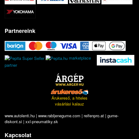
Partnereink
marketplace
partner
Árukereső, a hiteles
vásárlási kalauz
www.autolenti.hu
|
www.rabljenegume.com
|
reifenpro.at
|
gume-
diskont.si
|
xxl-pneumatiky.sk
Kapcsolat