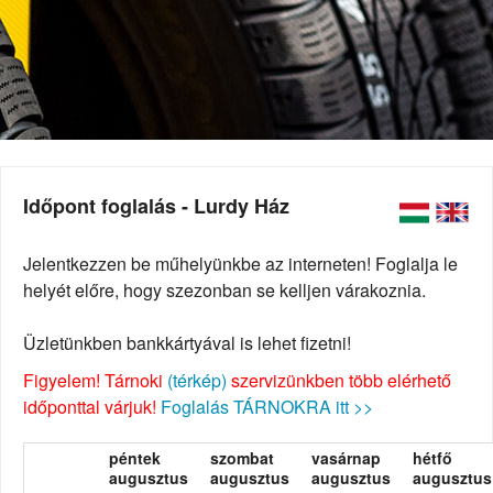
Időpont foglalás - Lurdy Ház
Jelentkezzen be műhelyünkbe az interneten! Foglalja le
helyét előre, hogy szezonban se kelljen várakoznia.
Üzletünkben bankkártyával is lehet fizetni!
Figyelem! Tárnoki
(térkép)
szervizünkben több elérhető
időponttal várjuk!
Foglalás TÁRNOKRA itt >>
péntek
szombat
vasárnap
hétfő
augusztus
augusztus
augusztus
augusztus