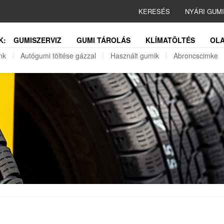
KERESÉS
NYÁRI GUM
K:
GUMISZERVIZ
GUMI TÁROLÁS
KLÍMATÖLTÉS
OLA
nk
Autógumi töltése gázzal
Használt gumik
Abroncscimke