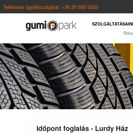
Telefonos ügyfélszolgálat:
+36 20 500 0033
SZOLGÁLTATÁSAIN
Rólu
Időpont foglalás - Lurdy Ház