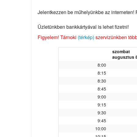
Jelentkezzen be műhelyünkbe az interneten! Fo
Üzletünkben bankkártyával is lehet fizetni!
Figyelem! Tárnoki
(térkép)
szervizünkben több 
szombat
augusztus 8
8:00
8:15
8:30
8:45
9:00
9:15
9:30
9:45
10:00
10:15