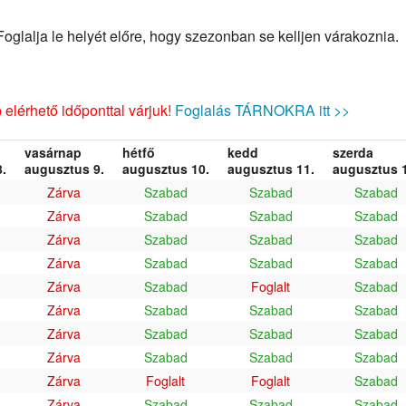
glalja le helyét előre, hogy szezonban se kelljen várakoznia.
elérhető időponttal várjuk!
Foglalás TÁRNOKRA itt >>
vasárnap
hétfő
kedd
szerda
.
augusztus 9.
augusztus 10.
augusztus 11.
augusztus 1
Zárva
Szabad
Szabad
Szabad
Zárva
Szabad
Szabad
Szabad
Zárva
Szabad
Szabad
Szabad
Zárva
Szabad
Szabad
Szabad
Zárva
Szabad
Foglalt
Szabad
Zárva
Szabad
Szabad
Szabad
Zárva
Szabad
Szabad
Szabad
Zárva
Szabad
Szabad
Szabad
Zárva
Foglalt
Foglalt
Szabad
Zárva
Szabad
Szabad
Szabad