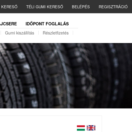
I KERESŐ
TÉLI GUMI KERESŐ
BELÉPÉS
REGISZTRÁCIÓ
JCSERE
IDŐPONT FOGLALÁS
Gumi kiszállítás
Részletfizetés