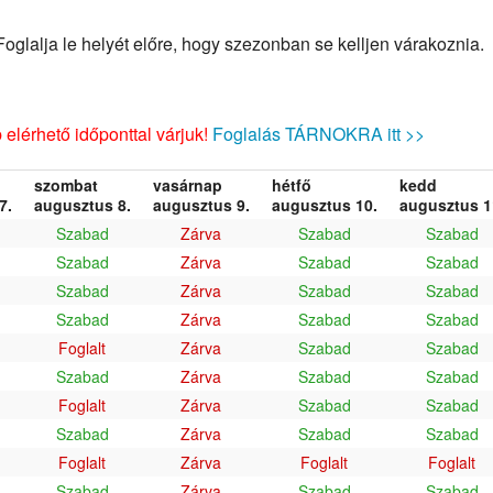
glalja le helyét előre, hogy szezonban se kelljen várakoznia.
elérhető időponttal várjuk!
Foglalás TÁRNOKRA itt >>
szombat
vasárnap
hétfő
kedd
7.
augusztus 8.
augusztus 9.
augusztus 10.
augusztus 1
Szabad
Zárva
Szabad
Szabad
Szabad
Zárva
Szabad
Szabad
Szabad
Zárva
Szabad
Szabad
Szabad
Zárva
Szabad
Szabad
Foglalt
Zárva
Szabad
Szabad
Szabad
Zárva
Szabad
Szabad
Foglalt
Zárva
Szabad
Szabad
Szabad
Zárva
Szabad
Szabad
Foglalt
Zárva
Foglalt
Foglalt
Szabad
Zárva
Szabad
Szabad