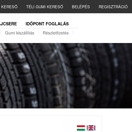
I KERESŐ
TÉLI GUMI KERESŐ
BELÉPÉS
REGISZTRÁCIÓ
JCSERE
IDŐPONT FOGLALÁS
Gumi kiszállítás
Részletfizetés