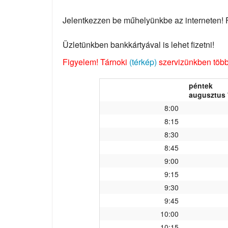
Jelentkezzen be műhelyünkbe az interneten! Fo
Üzletünkben bankkártyával is lehet fizetni!
Figyelem! Tárnoki
(térkép)
szervizünkben több 
péntek
augusztus 
8:00
8:15
8:30
8:45
9:00
9:15
9:30
9:45
10:00
10:15