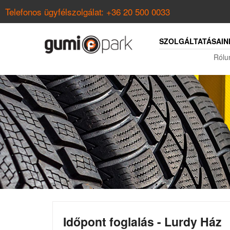
Telefonos ügyfélszolgálat:
+36 20 500 0033
SZOLGÁLTATÁSAIN
Rólu
Időpont foglalás - Lurdy Ház