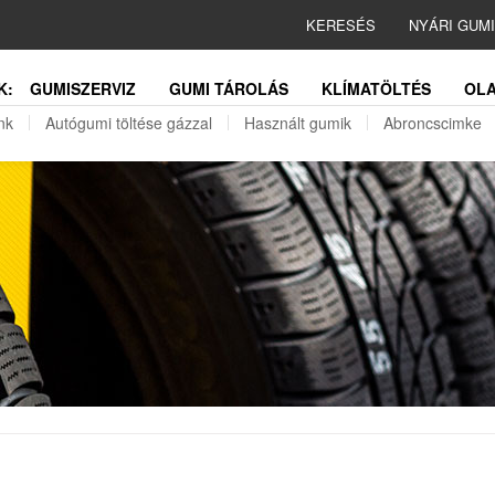
KERESÉS
NYÁRI GUM
K:
GUMISZERVIZ
GUMI TÁROLÁS
KLÍMATÖLTÉS
OLA
nk
Autógumi töltése gázzal
Használt gumik
Abroncscimke