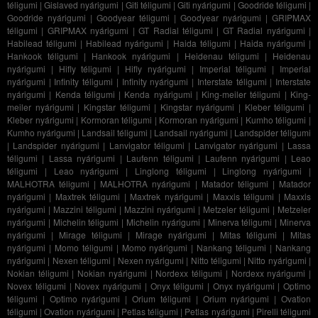
téligumi
|
Gislaved nyárigumi
|
Giti téligumi
|
Giti nyárigumi
|
Goodride téligumi
|
Goodride nyárigumi
|
Goodyear téligumi
|
Goodyear nyárigumi
|
GRIPMAX
téligumi
|
GRIPMAX nyárigumi
|
GT Radial téligumi
|
GT Radial nyárigumi
|
Habilead téligumi
|
Habilead nyárigumi
|
Haida téligumi
|
Haida nyárigumi
|
Hankook téligumi
|
Hankook nyárigumi
|
Heidenau téligumi
|
Heidenau
nyárigumi
|
Hifly téligumi
|
Hifly nyárigumi
|
Imperial téligumi
|
Imperial
nyárigumi
|
Infinity téligumi
|
Infinity nyárigumi
|
Interstate téligumi
|
Interstate
nyárigumi
|
Kenda téligumi
|
Kenda nyárigumi
|
King-meiler téligumi
|
King-
meiler nyárigumi
|
Kingstar téligumi
|
Kingstar nyárigumi
|
Kleber téligumi
|
Kleber nyárigumi
|
Kormoran téligumi
|
Kormoran nyárigumi
|
Kumho téligumi
|
Kumho nyárigumi
|
Landsail téligumi
|
Landsail nyárigumi
|
Landspider téligumi
|
Landspider nyárigumi
|
Lanvigator téligumi
|
Lanvigator nyárigumi
|
Lassa
téligumi
|
Lassa nyárigumi
|
Laufenn téligumi
|
Laufenn nyárigumi
|
Leao
téligumi
|
Leao nyárigumi
|
Linglong téligumi
|
Linglong nyárigumi
|
MALHOTRA téligumi
|
MALHOTRA nyárigumi
|
Matador téligumi
|
Matador
nyárigumi
|
Maxtrek téligumi
|
Maxtrek nyárigumi
|
Maxxis téligumi
|
Maxxis
nyárigumi
|
Mazzini téligumi
|
Mazzini nyárigumi
|
Metzeler téligumi
|
Metzeler
nyárigumi
|
Michelin téligumi
|
Michelin nyárigumi
|
Minerva téligumi
|
Minerva
nyárigumi
|
Mirage téligumi
|
Mirage nyárigumi
|
Mitas téligumi
|
Mitas
nyárigumi
|
Momo téligumi
|
Momo nyárigumi
|
Nankang téligumi
|
Nankang
nyárigumi
|
Nexen téligumi
|
Nexen nyárigumi
|
Nitto téligumi
|
Nitto nyárigumi
|
Nokian téligumi
|
Nokian nyárigumi
|
Nordexx téligumi
|
Nordexx nyárigumi
|
Novex téligumi
|
Novex nyárigumi
|
Onyx téligumi
|
Onyx nyárigumi
|
Optimo
téligumi
|
Optimo nyárigumi
|
Orium téligumi
|
Orium nyárigumi
|
Ovation
téligumi
|
Ovation nyárigumi
|
Petlas téligumi
|
Petlas nyárigumi
|
Pirelli téligumi