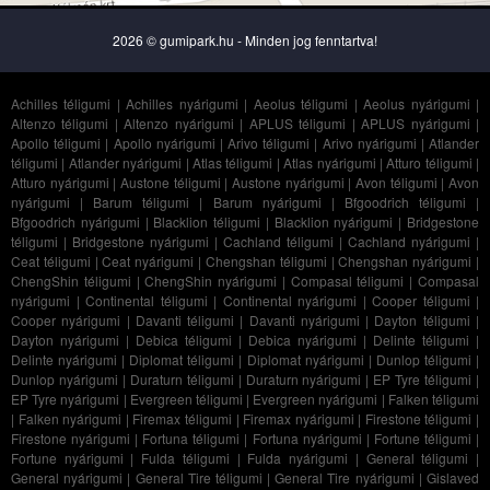
2026 © gumipark.hu - Minden jog fenntartva!
Achilles téligumi
|
Achilles nyárigumi
|
Aeolus téligumi
|
Aeolus nyárigumi
|
Altenzo téligumi
|
Altenzo nyárigumi
|
APLUS téligumi
|
APLUS nyárigumi
|
Apollo téligumi
|
Apollo nyárigumi
|
Arivo téligumi
|
Arivo nyárigumi
|
Atlander
téligumi
|
Atlander nyárigumi
|
Atlas téligumi
|
Atlas nyárigumi
|
Atturo téligumi
|
Atturo nyárigumi
|
Austone téligumi
|
Austone nyárigumi
|
Avon téligumi
|
Avon
nyárigumi
|
Barum téligumi
|
Barum nyárigumi
|
Bfgoodrich téligumi
|
Bfgoodrich nyárigumi
|
Blacklion téligumi
|
Blacklion nyárigumi
|
Bridgestone
téligumi
|
Bridgestone nyárigumi
|
Cachland téligumi
|
Cachland nyárigumi
|
Ceat téligumi
|
Ceat nyárigumi
|
Chengshan téligumi
|
Chengshan nyárigumi
|
ChengShin téligumi
|
ChengShin nyárigumi
|
Compasal téligumi
|
Compasal
nyárigumi
|
Continental téligumi
|
Continental nyárigumi
|
Cooper téligumi
|
Cooper nyárigumi
|
Davanti téligumi
|
Davanti nyárigumi
|
Dayton téligumi
|
Dayton nyárigumi
|
Debica téligumi
|
Debica nyárigumi
|
Delinte téligumi
|
Delinte nyárigumi
|
Diplomat téligumi
|
Diplomat nyárigumi
|
Dunlop téligumi
|
Dunlop nyárigumi
|
Duraturn téligumi
|
Duraturn nyárigumi
|
EP Tyre téligumi
|
EP Tyre nyárigumi
|
Evergreen téligumi
|
Evergreen nyárigumi
|
Falken téligumi
|
Falken nyárigumi
|
Firemax téligumi
|
Firemax nyárigumi
|
Firestone téligumi
|
Firestone nyárigumi
|
Fortuna téligumi
|
Fortuna nyárigumi
|
Fortune téligumi
|
Fortune nyárigumi
|
Fulda téligumi
|
Fulda nyárigumi
|
General téligumi
|
General nyárigumi
|
General Tire téligumi
|
General Tire nyárigumi
|
Gislaved