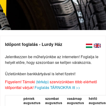
Időpont foglalás - Lurdy Ház
Jelentkezzen be műhelyünkbe az interneten! Foglalja le
helyét előre, hogy szezonban se kelljen várakoznia.
Üzletünkben bankkártyával is lehet fizetni!
Figyelem! Tárnoki
(térkép)
szervizünkben több elérhető
időponttal várjuk!
Foglalás TÁRNOKRA itt >>
péntek
szombat
vasárnap
hétfő
augusztus
augusztus
augusztus
augusztus