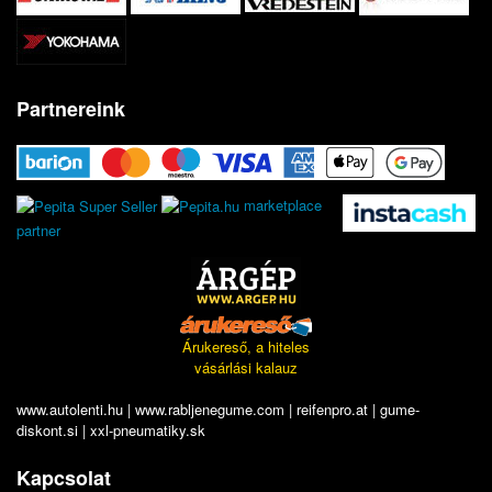
Partnereink
marketplace
partner
Árukereső, a hiteles
vásárlási kalauz
www.autolenti.hu
|
www.rabljenegume.com
|
reifenpro.at
|
gume-
diskont.si
|
xxl-pneumatiky.sk
Kapcsolat