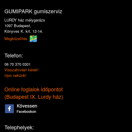
GUMIPARK gumiszerviz
LURDY ház mélygarázs
1097 Budapest,
Könyves K. krt. 12-14.
Megközelítés
Telefon:
06 70 370 0301
Visszahívást kérek!
írjon nekünk!
Online foglalok időpontot
(
Budapest IX. Lurdy ház
)
Telephelyek: