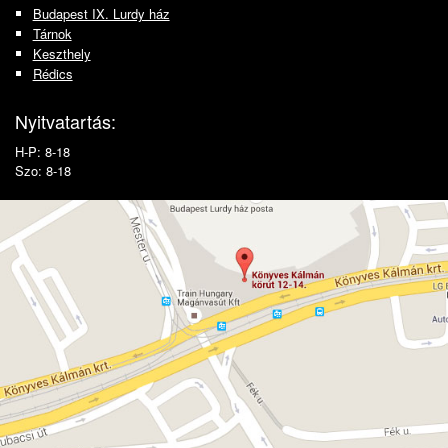
Budapest IX. Lurdy ház
Tárnok
Keszthely
Rédics
Nyitvatartás:
H-P: 8-18
Szo: 8-18