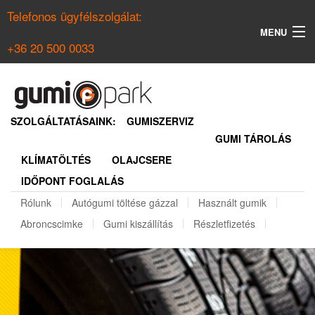
Telefonos ügyfélszolgálat:
MENU
+36 20 500 0033
KERESÉS
NYÁRI GUMI KERESŐ
SZOLGÁLTATÁSAINK:
GUMISZERVIZ
GUMI TÁROLÁS
TÉLI GUMI KERESŐ
KLÍMATÖLTÉS
OLAJCSERE
BELÉPÉS
IDŐPONT FOGLALÁS
REGISZTRÁCIÓ
Rólunk
Autógumi töltése gázzal
Használt gumik
Abroncscimke
Gumi kiszállítás
Részletfizetés