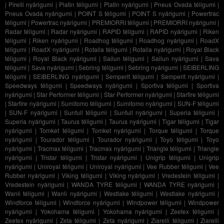
|
Pirelli nyárigumi
|
Platin téligumi
|
Platin nyárigumi
|
Pneus Ovada téligumi
|
Pneus Ovada nyárigumi
|
POINT S téligumi
|
POINT S nyárigumi
|
Powertrac
téligumi
|
Powertrac nyárigumi
|
PREMIORRI téligumi
|
PREMIORRI nyárigumi
|
Radar téligumi
|
Radar nyárigumi
|
RAPID téligumi
|
RAPID nyárigumi
|
Riken
téligumi
|
Riken nyárigumi
|
Roadhog téligumi
|
Roadhog nyárigumi
|
RoadX
téligumi
|
RoadX nyárigumi
|
Rotalla téligumi
|
Rotalla nyárigumi
|
Royal Black
téligumi
|
Royal Black nyárigumi
|
Sailun téligumi
|
Sailun nyárigumi
|
Sava
téligumi
|
Sava nyárigumi
|
Sebring téligumi
|
Sebring nyárigumi
|
SEIBERLING
téligumi
|
SEIBERLING nyárigumi
|
Semperit téligumi
|
Semperit nyárigumi
|
Speedways téligumi
|
Speedways nyárigumi
|
Sportiva téligumi
|
Sportiva
nyárigumi
|
Star Performer téligumi
|
Star Performer nyárigumi
|
Starfire téligumi
|
Starfire nyárigumi
|
Sumitomo téligumi
|
Sumitomo nyárigumi
|
SUN-F téligumi
|
SUN-F nyárigumi
|
Sunfull téligumi
|
Sunfull nyárigumi
|
Superia téligumi
|
Superia nyárigumi
|
Taurus téligumi
|
Taurus nyárigumi
|
Tigar téligumi
|
Tigar
nyárigumi
|
Tomket téligumi
|
Tomket nyárigumi
|
Torque téligumi
|
Torque
nyárigumi
|
Tourador téligumi
|
Tourador nyárigumi
|
Toyo téligumi
|
Toyo
nyárigumi
|
Tracmax téligumi
|
Tracmax nyárigumi
|
Triangle téligumi
|
Triangle
nyárigumi
|
Tristar téligumi
|
Tristar nyárigumi
|
Unigrip téligumi
|
Unigrip
nyárigumi
|
Uniroyal téligumi
|
Uniroyal nyárigumi
|
Vee Rubber téligumi
|
Vee
Rubber nyárigumi
|
Viking téligumi
|
Viking nyárigumi
|
Vredestein téligumi
|
Vredestein nyárigumi
|
WANDA TYRE téligumi
|
WANDA TYRE nyárigumi
|
Wanli téligumi
|
Wanli nyárigumi
|
Westlake téligumi
|
Westlake nyárigumi
|
Windforce téligumi
|
Windforce nyárigumi
|
Windpower téligumi
|
Windpower
nyárigumi
|
Yokohama téligumi
|
Yokohama nyárigumi
|
Zeetex téligumi
|
Zeetex nyárigumi
|
Zeta téligumi
|
Zeta nyárigumi
|
Ziarelli téligumi
|
Ziarelli