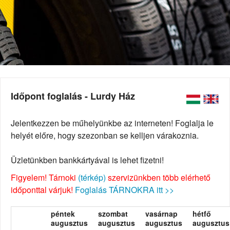
Időpont foglalás - Lurdy Ház
Jelentkezzen be műhelyünkbe az interneten! Foglalja le
helyét előre, hogy szezonban se kelljen várakoznia.
Üzletünkben bankkártyával is lehet fizetni!
Figyelem! Tárnoki
(térkép)
szervizünkben több elérhető
időponttal várjuk!
Foglalás TÁRNOKRA itt >>
péntek
szombat
vasárnap
hétfő
augusztus
augusztus
augusztus
augusztus