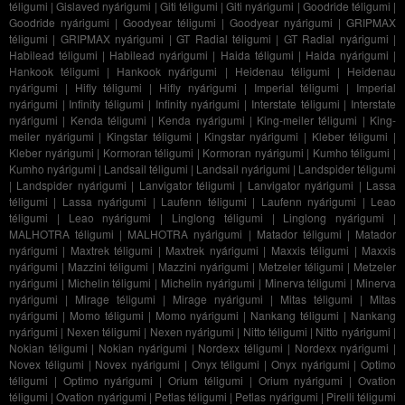
téligumi
|
Gislaved nyárigumi
|
Giti téligumi
|
Giti nyárigumi
|
Goodride téligumi
|
Goodride nyárigumi
|
Goodyear téligumi
|
Goodyear nyárigumi
|
GRIPMAX
téligumi
|
GRIPMAX nyárigumi
|
GT Radial téligumi
|
GT Radial nyárigumi
|
Habilead téligumi
|
Habilead nyárigumi
|
Haida téligumi
|
Haida nyárigumi
|
Hankook téligumi
|
Hankook nyárigumi
|
Heidenau téligumi
|
Heidenau
nyárigumi
|
Hifly téligumi
|
Hifly nyárigumi
|
Imperial téligumi
|
Imperial
nyárigumi
|
Infinity téligumi
|
Infinity nyárigumi
|
Interstate téligumi
|
Interstate
nyárigumi
|
Kenda téligumi
|
Kenda nyárigumi
|
King-meiler téligumi
|
King-
meiler nyárigumi
|
Kingstar téligumi
|
Kingstar nyárigumi
|
Kleber téligumi
|
Kleber nyárigumi
|
Kormoran téligumi
|
Kormoran nyárigumi
|
Kumho téligumi
|
Kumho nyárigumi
|
Landsail téligumi
|
Landsail nyárigumi
|
Landspider téligumi
|
Landspider nyárigumi
|
Lanvigator téligumi
|
Lanvigator nyárigumi
|
Lassa
téligumi
|
Lassa nyárigumi
|
Laufenn téligumi
|
Laufenn nyárigumi
|
Leao
téligumi
|
Leao nyárigumi
|
Linglong téligumi
|
Linglong nyárigumi
|
MALHOTRA téligumi
|
MALHOTRA nyárigumi
|
Matador téligumi
|
Matador
nyárigumi
|
Maxtrek téligumi
|
Maxtrek nyárigumi
|
Maxxis téligumi
|
Maxxis
nyárigumi
|
Mazzini téligumi
|
Mazzini nyárigumi
|
Metzeler téligumi
|
Metzeler
nyárigumi
|
Michelin téligumi
|
Michelin nyárigumi
|
Minerva téligumi
|
Minerva
nyárigumi
|
Mirage téligumi
|
Mirage nyárigumi
|
Mitas téligumi
|
Mitas
nyárigumi
|
Momo téligumi
|
Momo nyárigumi
|
Nankang téligumi
|
Nankang
nyárigumi
|
Nexen téligumi
|
Nexen nyárigumi
|
Nitto téligumi
|
Nitto nyárigumi
|
Nokian téligumi
|
Nokian nyárigumi
|
Nordexx téligumi
|
Nordexx nyárigumi
|
Novex téligumi
|
Novex nyárigumi
|
Onyx téligumi
|
Onyx nyárigumi
|
Optimo
téligumi
|
Optimo nyárigumi
|
Orium téligumi
|
Orium nyárigumi
|
Ovation
téligumi
|
Ovation nyárigumi
|
Petlas téligumi
|
Petlas nyárigumi
|
Pirelli téligumi