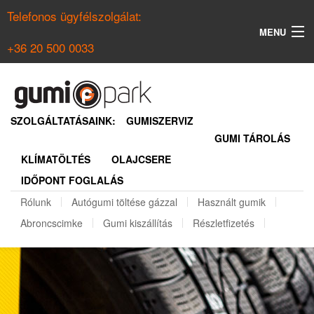
Telefonos ügyfélszolgálat:
MENU
+36 20 500 0033
KERESÉS
NYÁRI GUMI KERESŐ
SZOLGÁLTATÁSAINK:
GUMISZERVIZ
GUMI TÁROLÁS
TÉLI GUMI KERESŐ
KLÍMATÖLTÉS
OLAJCSERE
BELÉPÉS
IDŐPONT FOGLALÁS
REGISZTRÁCIÓ
Rólunk
Autógumi töltése gázzal
Használt gumik
Abroncscimke
Gumi kiszállítás
Részletfizetés