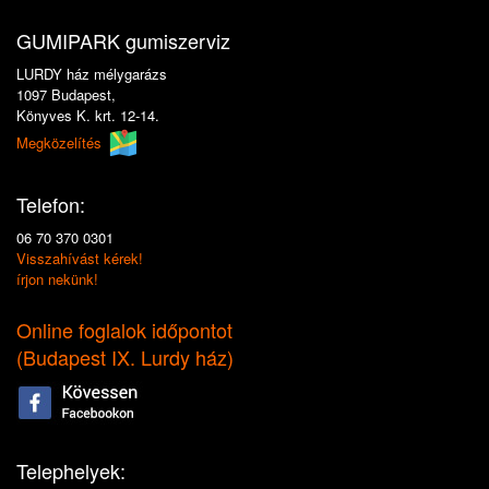
GUMIPARK gumiszerviz
LURDY ház mélygarázs
1097 Budapest,
Könyves K. krt. 12-14.
Megközelítés
Telefon:
06 70 370 0301
Visszahívást kérek!
írjon nekünk!
Online foglalok időpontot
(
Budapest IX. Lurdy ház
)
Telephelyek: