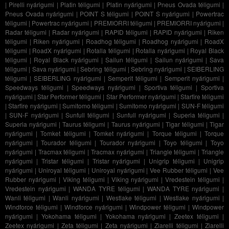
|
Pirelli nyárigumi
|
Platin téligumi
|
Platin nyárigumi
|
Pneus Ovada téligumi
|
Pneus Ovada nyárigumi
|
POINT S téligumi
|
POINT S nyárigumi
|
Powertrac
téligumi
|
Powertrac nyárigumi
|
PREMIORRI téligumi
|
PREMIORRI nyárigumi
|
Radar téligumi
|
Radar nyárigumi
|
RAPID téligumi
|
RAPID nyárigumi
|
Riken
téligumi
|
Riken nyárigumi
|
Roadhog téligumi
|
Roadhog nyárigumi
|
RoadX
téligumi
|
RoadX nyárigumi
|
Rotalla téligumi
|
Rotalla nyárigumi
|
Royal Black
téligumi
|
Royal Black nyárigumi
|
Sailun téligumi
|
Sailun nyárigumi
|
Sava
téligumi
|
Sava nyárigumi
|
Sebring téligumi
|
Sebring nyárigumi
|
SEIBERLING
téligumi
|
SEIBERLING nyárigumi
|
Semperit téligumi
|
Semperit nyárigumi
|
Speedways téligumi
|
Speedways nyárigumi
|
Sportiva téligumi
|
Sportiva
nyárigumi
|
Star Performer téligumi
|
Star Performer nyárigumi
|
Starfire téligumi
|
Starfire nyárigumi
|
Sumitomo téligumi
|
Sumitomo nyárigumi
|
SUN-F téligumi
|
SUN-F nyárigumi
|
Sunfull téligumi
|
Sunfull nyárigumi
|
Superia téligumi
|
Superia nyárigumi
|
Taurus téligumi
|
Taurus nyárigumi
|
Tigar téligumi
|
Tigar
nyárigumi
|
Tomket téligumi
|
Tomket nyárigumi
|
Torque téligumi
|
Torque
nyárigumi
|
Tourador téligumi
|
Tourador nyárigumi
|
Toyo téligumi
|
Toyo
nyárigumi
|
Tracmax téligumi
|
Tracmax nyárigumi
|
Triangle téligumi
|
Triangle
nyárigumi
|
Tristar téligumi
|
Tristar nyárigumi
|
Unigrip téligumi
|
Unigrip
nyárigumi
|
Uniroyal téligumi
|
Uniroyal nyárigumi
|
Vee Rubber téligumi
|
Vee
Rubber nyárigumi
|
Viking téligumi
|
Viking nyárigumi
|
Vredestein téligumi
|
Vredestein nyárigumi
|
WANDA TYRE téligumi
|
WANDA TYRE nyárigumi
|
Wanli téligumi
|
Wanli nyárigumi
|
Westlake téligumi
|
Westlake nyárigumi
|
Windforce téligumi
|
Windforce nyárigumi
|
Windpower téligumi
|
Windpower
nyárigumi
|
Yokohama téligumi
|
Yokohama nyárigumi
|
Zeetex téligumi
|
Zeetex nyárigumi
|
Zeta téligumi
|
Zeta nyárigumi
|
Ziarelli téligumi
|
Ziarelli