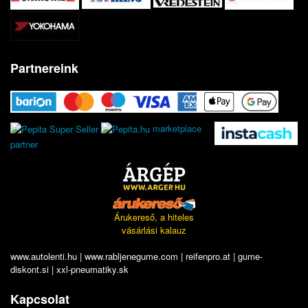
Partnereink
marketplace
partner
Árukereső, a hiteles
vásárlási kalauz
www.autolenti.hu
|
www.rabljenegume.com
|
reifenpro.at
|
gume-
diskont.si
|
xxl-pneumatiky.sk
Kapcsolat