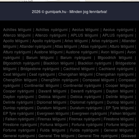
2026 © gumipark.hu - Minden jog fenntartva!
Achilles téligumi
|
Achilles nyárigumi
|
Aeolus téligumi
|
Aeolus nyárigumi
|
Altenzo téligumi
|
Altenzo nyárigumi
|
APLUS téligumi
|
APLUS nyárigumi
|
Apollo téligumi
|
Apollo nyárigumi
|
Arivo téligumi
|
Arivo nyárigumi
|
Atlander
téligumi
|
Atlander nyárigumi
|
Atlas téligumi
|
Atlas nyárigumi
|
Atturo téligumi
|
Atturo nyárigumi
|
Austone téligumi
|
Austone nyárigumi
|
Avon téligumi
|
Avon
nyárigumi
|
Barum téligumi
|
Barum nyárigumi
|
Bfgoodrich téligumi
|
Bfgoodrich nyárigumi
|
Blacklion téligumi
|
Blacklion nyárigumi
|
Bridgestone
téligumi
|
Bridgestone nyárigumi
|
Cachland téligumi
|
Cachland nyárigumi
|
Ceat téligumi
|
Ceat nyárigumi
|
Chengshan téligumi
|
Chengshan nyárigumi
|
ChengShin téligumi
|
ChengShin nyárigumi
|
Compasal téligumi
|
Compasal
nyárigumi
|
Continental téligumi
|
Continental nyárigumi
|
Cooper téligumi
|
Cooper nyárigumi
|
Davanti téligumi
|
Davanti nyárigumi
|
Dayton téligumi
|
Dayton nyárigumi
|
Debica téligumi
|
Debica nyárigumi
|
Delinte téligumi
|
Delinte nyárigumi
|
Diplomat téligumi
|
Diplomat nyárigumi
|
Dunlop téligumi
|
Dunlop nyárigumi
|
Duraturn téligumi
|
Duraturn nyárigumi
|
EP Tyre téligumi
|
EP Tyre nyárigumi
|
Evergreen téligumi
|
Evergreen nyárigumi
|
Falken téligumi
|
Falken nyárigumi
|
Firemax téligumi
|
Firemax nyárigumi
|
Firestone téligumi
|
Firestone nyárigumi
|
Fortuna téligumi
|
Fortuna nyárigumi
|
Fortune téligumi
|
Fortune nyárigumi
|
Fulda téligumi
|
Fulda nyárigumi
|
General téligumi
|
General nyárigumi
|
General Tire téligumi
|
General Tire nyárigumi
|
Gislaved