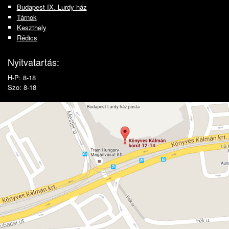
Budapest IX. Lurdy ház
Tárnok
Keszthely
Rédics
Nyitvatartás:
H-P: 8-18
Szo: 8-18