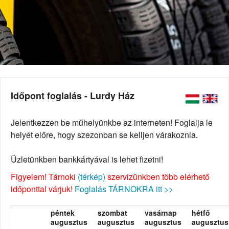
Időpont foglalás - Lurdy Ház
Jelentkezzen be műhelyünkbe az interneten! Foglalja le
helyét előre, hogy szezonban se kelljen várakoznia.
Üzletünkben bankkártyával is lehet fizetni!
Figyelem! Tárnoki
(térkép)
szervizünkben több elérhető
időponttal várjuk!
Foglalás TÁRNOKRA itt >>
péntek
szombat
vasárnap
hétfő
augusztus
augusztus
augusztus
augusztus