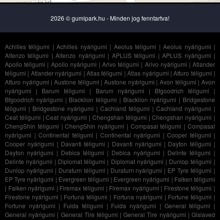
2026 © gumipark.hu - Minden jog fenntartva!
Achilles téligumi
|
Achilles nyárigumi
|
Aeolus téligumi
|
Aeolus nyárigumi
|
Altenzo téligumi
|
Altenzo nyárigumi
|
APLUS téligumi
|
APLUS nyárigumi
|
Apollo téligumi
|
Apollo nyárigumi
|
Arivo téligumi
|
Arivo nyárigumi
|
Atlander
téligumi
|
Atlander nyárigumi
|
Atlas téligumi
|
Atlas nyárigumi
|
Atturo téligumi
|
Atturo nyárigumi
|
Austone téligumi
|
Austone nyárigumi
|
Avon téligumi
|
Avon
nyárigumi
|
Barum téligumi
|
Barum nyárigumi
|
Bfgoodrich téligumi
|
Bfgoodrich nyárigumi
|
Blacklion téligumi
|
Blacklion nyárigumi
|
Bridgestone
téligumi
|
Bridgestone nyárigumi
|
Cachland téligumi
|
Cachland nyárigumi
|
Ceat téligumi
|
Ceat nyárigumi
|
Chengshan téligumi
|
Chengshan nyárigumi
|
ChengShin téligumi
|
ChengShin nyárigumi
|
Compasal téligumi
|
Compasal
nyárigumi
|
Continental téligumi
|
Continental nyárigumi
|
Cooper téligumi
|
Cooper nyárigumi
|
Davanti téligumi
|
Davanti nyárigumi
|
Dayton téligumi
|
Dayton nyárigumi
|
Debica téligumi
|
Debica nyárigumi
|
Delinte téligumi
|
Delinte nyárigumi
|
Diplomat téligumi
|
Diplomat nyárigumi
|
Dunlop téligumi
|
Dunlop nyárigumi
|
Duraturn téligumi
|
Duraturn nyárigumi
|
EP Tyre téligumi
|
EP Tyre nyárigumi
|
Evergreen téligumi
|
Evergreen nyárigumi
|
Falken téligumi
|
Falken nyárigumi
|
Firemax téligumi
|
Firemax nyárigumi
|
Firestone téligumi
|
Firestone nyárigumi
|
Fortuna téligumi
|
Fortuna nyárigumi
|
Fortune téligumi
|
Fortune nyárigumi
|
Fulda téligumi
|
Fulda nyárigumi
|
General téligumi
|
General nyárigumi
|
General Tire téligumi
|
General Tire nyárigumi
|
Gislaved