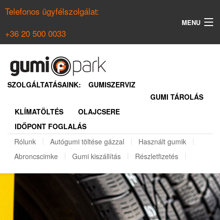
Telefonos ügyfélszolgálat:
MENU
+36 20 500 0033
KERESÉS
NYÁRI GUMI KERESŐ
SZOLGÁLTATÁSAINK:
GUMISZERVIZ
GUMI TÁROLÁS
TÉLI GUMI KERESŐ
KLÍMATÖLTÉS
OLAJCSERE
BELÉPÉS
IDŐPONT FOGLALÁS
REGISZTRÁCIÓ
Rólunk
Autógumi töltése gázzal
Használt gumik
Abroncscimke
Gumi kiszállítás
Részletfizetés