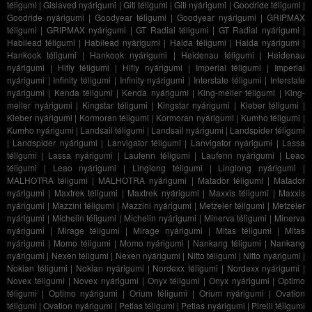
téligumi
|
Gislaved nyárigumi
|
Giti téligumi
|
Giti nyárigumi
|
Goodride téligumi
|
Goodride nyárigumi
|
Goodyear téligumi
|
Goodyear nyárigumi
|
GRIPMAX
téligumi
|
GRIPMAX nyárigumi
|
GT Radial téligumi
|
GT Radial nyárigumi
|
Habilead téligumi
|
Habilead nyárigumi
|
Haida téligumi
|
Haida nyárigumi
|
Hankook téligumi
|
Hankook nyárigumi
|
Heidenau téligumi
|
Heidenau
nyárigumi
|
Hifly téligumi
|
Hifly nyárigumi
|
Imperial téligumi
|
Imperial
nyárigumi
|
Infinity téligumi
|
Infinity nyárigumi
|
Interstate téligumi
|
Interstate
nyárigumi
|
Kenda téligumi
|
Kenda nyárigumi
|
King-meiler téligumi
|
King-
meiler nyárigumi
|
Kingstar téligumi
|
Kingstar nyárigumi
|
Kleber téligumi
|
Kleber nyárigumi
|
Kormoran téligumi
|
Kormoran nyárigumi
|
Kumho téligumi
|
Kumho nyárigumi
|
Landsail téligumi
|
Landsail nyárigumi
|
Landspider téligumi
|
Landspider nyárigumi
|
Lanvigator téligumi
|
Lanvigator nyárigumi
|
Lassa
téligumi
|
Lassa nyárigumi
|
Laufenn téligumi
|
Laufenn nyárigumi
|
Leao
téligumi
|
Leao nyárigumi
|
Linglong téligumi
|
Linglong nyárigumi
|
MALHOTRA téligumi
|
MALHOTRA nyárigumi
|
Matador téligumi
|
Matador
nyárigumi
|
Maxtrek téligumi
|
Maxtrek nyárigumi
|
Maxxis téligumi
|
Maxxis
nyárigumi
|
Mazzini téligumi
|
Mazzini nyárigumi
|
Metzeler téligumi
|
Metzeler
nyárigumi
|
Michelin téligumi
|
Michelin nyárigumi
|
Minerva téligumi
|
Minerva
nyárigumi
|
Mirage téligumi
|
Mirage nyárigumi
|
Mitas téligumi
|
Mitas
nyárigumi
|
Momo téligumi
|
Momo nyárigumi
|
Nankang téligumi
|
Nankang
nyárigumi
|
Nexen téligumi
|
Nexen nyárigumi
|
Nitto téligumi
|
Nitto nyárigumi
|
Nokian téligumi
|
Nokian nyárigumi
|
Nordexx téligumi
|
Nordexx nyárigumi
|
Novex téligumi
|
Novex nyárigumi
|
Onyx téligumi
|
Onyx nyárigumi
|
Optimo
téligumi
|
Optimo nyárigumi
|
Orium téligumi
|
Orium nyárigumi
|
Ovation
téligumi
|
Ovation nyárigumi
|
Petlas téligumi
|
Petlas nyárigumi
|
Pirelli téligumi