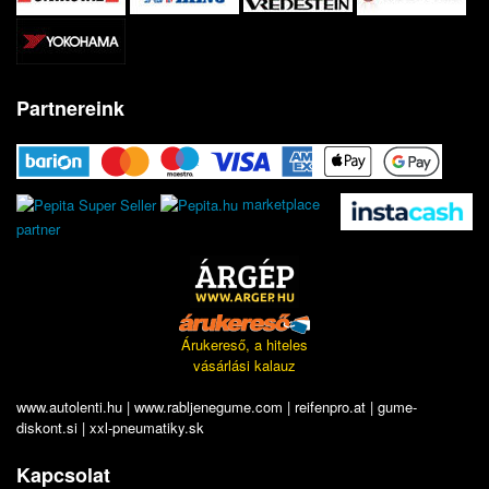
Partnereink
marketplace
partner
Árukereső, a hiteles
vásárlási kalauz
www.autolenti.hu
|
www.rabljenegume.com
|
reifenpro.at
|
gume-
diskont.si
|
xxl-pneumatiky.sk
Kapcsolat