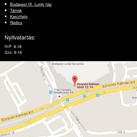
Budapest IX. Lurdy ház
Tárnok
Keszthely
Rédics
Nyitvatartás:
H-P: 8-18
Szo: 8-18