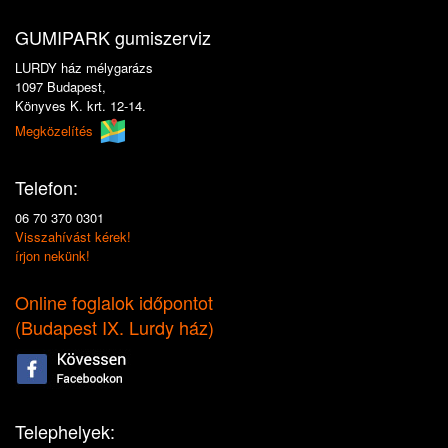
GUMIPARK gumiszerviz
LURDY ház mélygarázs
1097 Budapest,
Könyves K. krt. 12-14.
Megközelítés
Telefon:
06 70 370 0301
Visszahívást kérek!
írjon nekünk!
Online foglalok időpontot
(
Budapest IX. Lurdy ház
)
Telephelyek: