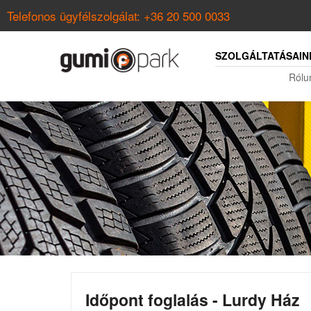
Telefonos ügyfélszolgálat:
+36 20 500 0033
SZOLGÁLTATÁSAIN
Rólu
Időpont foglalás - Lurdy Ház