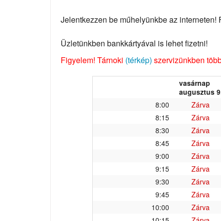
Jelentkezzen be műhelyünkbe az interneten! Fo
Üzletünkben bankkártyával is lehet fizetni!
Figyelem! Tárnoki
(térkép)
szervizünkben több 
vasárnap
augusztus 9
8:00
Zárva
8:15
Zárva
8:30
Zárva
8:45
Zárva
9:00
Zárva
9:15
Zárva
9:30
Zárva
9:45
Zárva
10:00
Zárva
10:15
Zárva