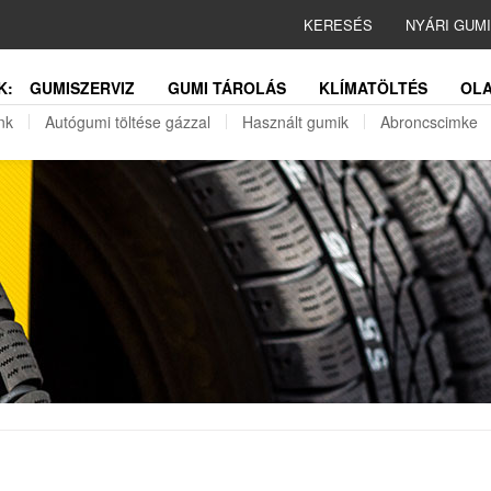
KERESÉS
NYÁRI GUM
K:
GUMISZERVIZ
GUMI TÁROLÁS
KLÍMATÖLTÉS
OLA
nk
Autógumi töltése gázzal
Használt gumik
Abroncscimke