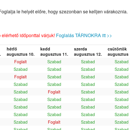
glalja le helyét előre, hogy szezonban se kelljen várakoznia.
elérhető időponttal várjuk!
Foglalás TÁRNOKRA itt >>
hétfő
kedd
szerda
csütörtök
.
augusztus 10.
augusztus 11.
augusztus 12.
augusztus 
Foglalt
Szabad
Szabad
Szabad
Szabad
Szabad
Szabad
Szabad
Foglalt
Szabad
Szabad
Szabad
Szabad
Szabad
Szabad
Szabad
Szabad
Foglalt
Szabad
Szabad
Szabad
Szabad
Szabad
Szabad
Szabad
Szabad
Szabad
Szabad
Szabad
Szabad
Szabad
Szabad
Szabad
Foglalt
Szabad
Szabad
Szabad
Szabad
Szabad
Szabad