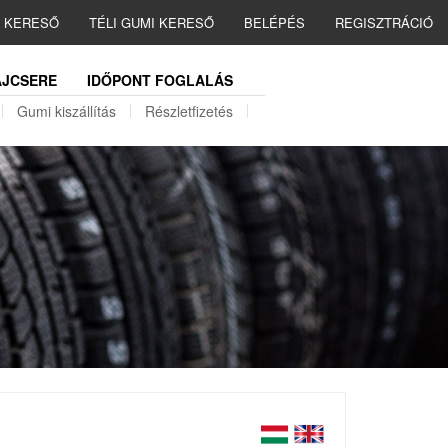
I KERESŐ
TÉLI GUMI KERESŐ
BELÉPÉS
REGISZTRÁCIÓ
JCSERE
IDŐPONT FOGLALÁS
Gumi kiszállítás
Részletfizetés