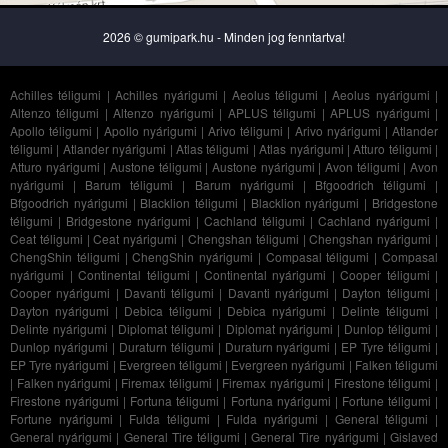
2026 © gumipark.hu - Minden jog fenntartva!
Achilles téligumi
|
Achilles nyárigumi
|
Aeolus téligumi
|
Aeolus nyárigumi
|
Altenzo téligumi
|
Altenzo nyárigumi
|
APLUS téligumi
|
APLUS nyárigumi
|
Apollo téligumi
|
Apollo nyárigumi
|
Arivo téligumi
|
Arivo nyárigumi
|
Atlander
téligumi
|
Atlander nyárigumi
|
Atlas téligumi
|
Atlas nyárigumi
|
Atturo téligumi
|
Atturo nyárigumi
|
Austone téligumi
|
Austone nyárigumi
|
Avon téligumi
|
Avon
nyárigumi
|
Barum téligumi
|
Barum nyárigumi
|
Bfgoodrich téligumi
|
Bfgoodrich nyárigumi
|
Blacklion téligumi
|
Blacklion nyárigumi
|
Bridgestone
téligumi
|
Bridgestone nyárigumi
|
Cachland téligumi
|
Cachland nyárigumi
|
Ceat téligumi
|
Ceat nyárigumi
|
Chengshan téligumi
|
Chengshan nyárigumi
|
ChengShin téligumi
|
ChengShin nyárigumi
|
Compasal téligumi
|
Compasal
nyárigumi
|
Continental téligumi
|
Continental nyárigumi
|
Cooper téligumi
|
Cooper nyárigumi
|
Davanti téligumi
|
Davanti nyárigumi
|
Dayton téligumi
|
Dayton nyárigumi
|
Debica téligumi
|
Debica nyárigumi
|
Delinte téligumi
|
Delinte nyárigumi
|
Diplomat téligumi
|
Diplomat nyárigumi
|
Dunlop téligumi
|
Dunlop nyárigumi
|
Duraturn téligumi
|
Duraturn nyárigumi
|
EP Tyre téligumi
|
EP Tyre nyárigumi
|
Evergreen téligumi
|
Evergreen nyárigumi
|
Falken téligumi
|
Falken nyárigumi
|
Firemax téligumi
|
Firemax nyárigumi
|
Firestone téligumi
|
Firestone nyárigumi
|
Fortuna téligumi
|
Fortuna nyárigumi
|
Fortune téligumi
|
Fortune nyárigumi
|
Fulda téligumi
|
Fulda nyárigumi
|
General téligumi
|
General nyárigumi
|
General Tire téligumi
|
General Tire nyárigumi
|
Gislaved