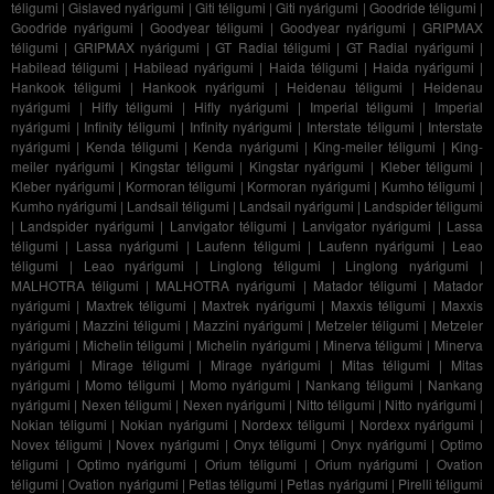
téligumi
|
Gislaved nyárigumi
|
Giti téligumi
|
Giti nyárigumi
|
Goodride téligumi
|
Goodride nyárigumi
|
Goodyear téligumi
|
Goodyear nyárigumi
|
GRIPMAX
téligumi
|
GRIPMAX nyárigumi
|
GT Radial téligumi
|
GT Radial nyárigumi
|
Habilead téligumi
|
Habilead nyárigumi
|
Haida téligumi
|
Haida nyárigumi
|
Hankook téligumi
|
Hankook nyárigumi
|
Heidenau téligumi
|
Heidenau
nyárigumi
|
Hifly téligumi
|
Hifly nyárigumi
|
Imperial téligumi
|
Imperial
nyárigumi
|
Infinity téligumi
|
Infinity nyárigumi
|
Interstate téligumi
|
Interstate
nyárigumi
|
Kenda téligumi
|
Kenda nyárigumi
|
King-meiler téligumi
|
King-
meiler nyárigumi
|
Kingstar téligumi
|
Kingstar nyárigumi
|
Kleber téligumi
|
Kleber nyárigumi
|
Kormoran téligumi
|
Kormoran nyárigumi
|
Kumho téligumi
|
Kumho nyárigumi
|
Landsail téligumi
|
Landsail nyárigumi
|
Landspider téligumi
|
Landspider nyárigumi
|
Lanvigator téligumi
|
Lanvigator nyárigumi
|
Lassa
téligumi
|
Lassa nyárigumi
|
Laufenn téligumi
|
Laufenn nyárigumi
|
Leao
téligumi
|
Leao nyárigumi
|
Linglong téligumi
|
Linglong nyárigumi
|
MALHOTRA téligumi
|
MALHOTRA nyárigumi
|
Matador téligumi
|
Matador
nyárigumi
|
Maxtrek téligumi
|
Maxtrek nyárigumi
|
Maxxis téligumi
|
Maxxis
nyárigumi
|
Mazzini téligumi
|
Mazzini nyárigumi
|
Metzeler téligumi
|
Metzeler
nyárigumi
|
Michelin téligumi
|
Michelin nyárigumi
|
Minerva téligumi
|
Minerva
nyárigumi
|
Mirage téligumi
|
Mirage nyárigumi
|
Mitas téligumi
|
Mitas
nyárigumi
|
Momo téligumi
|
Momo nyárigumi
|
Nankang téligumi
|
Nankang
nyárigumi
|
Nexen téligumi
|
Nexen nyárigumi
|
Nitto téligumi
|
Nitto nyárigumi
|
Nokian téligumi
|
Nokian nyárigumi
|
Nordexx téligumi
|
Nordexx nyárigumi
|
Novex téligumi
|
Novex nyárigumi
|
Onyx téligumi
|
Onyx nyárigumi
|
Optimo
téligumi
|
Optimo nyárigumi
|
Orium téligumi
|
Orium nyárigumi
|
Ovation
téligumi
|
Ovation nyárigumi
|
Petlas téligumi
|
Petlas nyárigumi
|
Pirelli téligumi