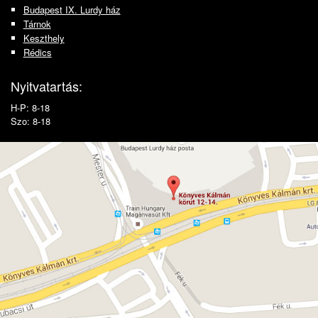
Budapest IX. Lurdy ház
Tárnok
Keszthely
Rédics
Nyitvatartás:
H-P: 8-18
Szo: 8-18