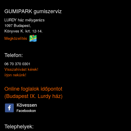
GUMIPARK gumiszerviz
LURDY ház mélygarázs
1097 Budapest,
Könyves K. krt. 12-14.
Megközelítés
Telefon:
06 70 370 0301
Visszahívást kérek!
írjon nekünk!
Online foglalok időpontot
(
Budapest IX. Lurdy ház
)
Telephelyek: