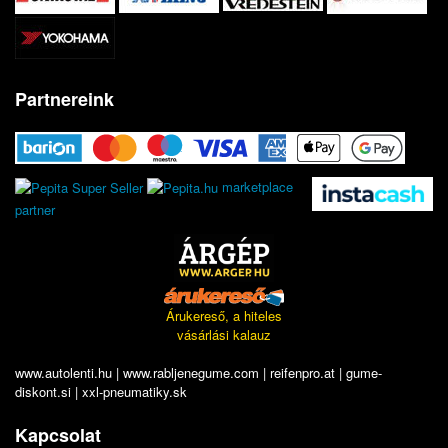
Partnereink
marketplace
partner
Árukereső, a hiteles
vásárlási kalauz
www.autolenti.hu
|
www.rabljenegume.com
|
reifenpro.at
|
gume-
diskont.si
|
xxl-pneumatiky.sk
Kapcsolat