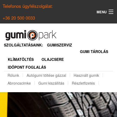
Telefonos ügyfélszolgálat:
MENU
+36 20 500 0033
KERESÉS
NYÁRI GUMI KERESŐ
SZOLGÁLTATÁSAINK:
GUMISZERVIZ
GUMI TÁROLÁS
TÉLI GUMI KERESŐ
KLÍMATÖLTÉS
OLAJCSERE
BELÉPÉS
IDŐPONT FOGLALÁS
REGISZTRÁCIÓ
Rólunk
Autógumi töltése gázzal
Használt gumik
Abroncscimke
Gumi kiszállítás
Részletfizetés