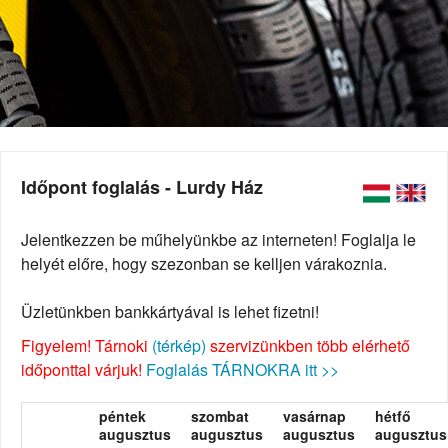
Időpont foglalás - Lurdy Ház
Jelentkezzen be műhelyünkbe az interneten! Foglalja le
helyét előre, hogy szezonban se kelljen várakoznia.
Üzletünkben bankkártyával is lehet fizetni!
Figyelem! Tárnoki
(térkép)
szervizünkben több elérhető
időponttal várjuk!
Foglalás TÁRNOKRA itt >>
péntek
szombat
vasárnap
hétfő
augusztus
augusztus
augusztus
augusztus