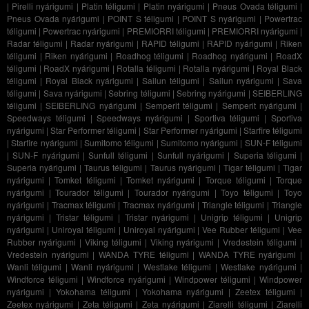
|
Pirelli nyárigumi
|
Platin téligumi
|
Platin nyárigumi
|
Pneus Ovada téligumi
|
Pneus Ovada nyárigumi
|
POINT S téligumi
|
POINT S nyárigumi
|
Powertrac
téligumi
|
Powertrac nyárigumi
|
PREMIORRI téligumi
|
PREMIORRI nyárigumi
|
Radar téligumi
|
Radar nyárigumi
|
RAPID téligumi
|
RAPID nyárigumi
|
Riken
téligumi
|
Riken nyárigumi
|
Roadhog téligumi
|
Roadhog nyárigumi
|
RoadX
téligumi
|
RoadX nyárigumi
|
Rotalla téligumi
|
Rotalla nyárigumi
|
Royal Black
téligumi
|
Royal Black nyárigumi
|
Sailun téligumi
|
Sailun nyárigumi
|
Sava
téligumi
|
Sava nyárigumi
|
Sebring téligumi
|
Sebring nyárigumi
|
SEIBERLING
téligumi
|
SEIBERLING nyárigumi
|
Semperit téligumi
|
Semperit nyárigumi
|
Speedways téligumi
|
Speedways nyárigumi
|
Sportiva téligumi
|
Sportiva
nyárigumi
|
Star Performer téligumi
|
Star Performer nyárigumi
|
Starfire téligumi
|
Starfire nyárigumi
|
Sumitomo téligumi
|
Sumitomo nyárigumi
|
SUN-F téligumi
|
SUN-F nyárigumi
|
Sunfull téligumi
|
Sunfull nyárigumi
|
Superia téligumi
|
Superia nyárigumi
|
Taurus téligumi
|
Taurus nyárigumi
|
Tigar téligumi
|
Tigar
nyárigumi
|
Tomket téligumi
|
Tomket nyárigumi
|
Torque téligumi
|
Torque
nyárigumi
|
Tourador téligumi
|
Tourador nyárigumi
|
Toyo téligumi
|
Toyo
nyárigumi
|
Tracmax téligumi
|
Tracmax nyárigumi
|
Triangle téligumi
|
Triangle
nyárigumi
|
Tristar téligumi
|
Tristar nyárigumi
|
Unigrip téligumi
|
Unigrip
nyárigumi
|
Uniroyal téligumi
|
Uniroyal nyárigumi
|
Vee Rubber téligumi
|
Vee
Rubber nyárigumi
|
Viking téligumi
|
Viking nyárigumi
|
Vredestein téligumi
|
Vredestein nyárigumi
|
WANDA TYRE téligumi
|
WANDA TYRE nyárigumi
|
Wanli téligumi
|
Wanli nyárigumi
|
Westlake téligumi
|
Westlake nyárigumi
|
Windforce téligumi
|
Windforce nyárigumi
|
Windpower téligumi
|
Windpower
nyárigumi
|
Yokohama téligumi
|
Yokohama nyárigumi
|
Zeetex téligumi
|
Zeetex nyárigumi
|
Zeta téligumi
|
Zeta nyárigumi
|
Ziarelli téligumi
|
Ziarelli