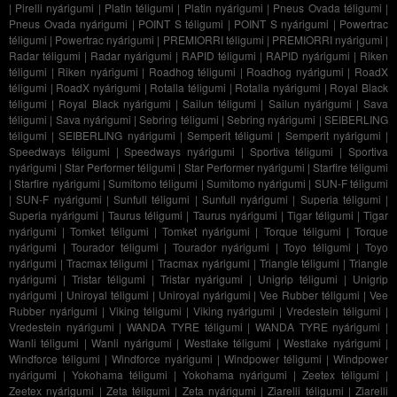
|
Pirelli nyárigumi
|
Platin téligumi
|
Platin nyárigumi
|
Pneus Ovada téligumi
|
Pneus Ovada nyárigumi
|
POINT S téligumi
|
POINT S nyárigumi
|
Powertrac
téligumi
|
Powertrac nyárigumi
|
PREMIORRI téligumi
|
PREMIORRI nyárigumi
|
Radar téligumi
|
Radar nyárigumi
|
RAPID téligumi
|
RAPID nyárigumi
|
Riken
téligumi
|
Riken nyárigumi
|
Roadhog téligumi
|
Roadhog nyárigumi
|
RoadX
téligumi
|
RoadX nyárigumi
|
Rotalla téligumi
|
Rotalla nyárigumi
|
Royal Black
téligumi
|
Royal Black nyárigumi
|
Sailun téligumi
|
Sailun nyárigumi
|
Sava
téligumi
|
Sava nyárigumi
|
Sebring téligumi
|
Sebring nyárigumi
|
SEIBERLING
téligumi
|
SEIBERLING nyárigumi
|
Semperit téligumi
|
Semperit nyárigumi
|
Speedways téligumi
|
Speedways nyárigumi
|
Sportiva téligumi
|
Sportiva
nyárigumi
|
Star Performer téligumi
|
Star Performer nyárigumi
|
Starfire téligumi
|
Starfire nyárigumi
|
Sumitomo téligumi
|
Sumitomo nyárigumi
|
SUN-F téligumi
|
SUN-F nyárigumi
|
Sunfull téligumi
|
Sunfull nyárigumi
|
Superia téligumi
|
Superia nyárigumi
|
Taurus téligumi
|
Taurus nyárigumi
|
Tigar téligumi
|
Tigar
nyárigumi
|
Tomket téligumi
|
Tomket nyárigumi
|
Torque téligumi
|
Torque
nyárigumi
|
Tourador téligumi
|
Tourador nyárigumi
|
Toyo téligumi
|
Toyo
nyárigumi
|
Tracmax téligumi
|
Tracmax nyárigumi
|
Triangle téligumi
|
Triangle
nyárigumi
|
Tristar téligumi
|
Tristar nyárigumi
|
Unigrip téligumi
|
Unigrip
nyárigumi
|
Uniroyal téligumi
|
Uniroyal nyárigumi
|
Vee Rubber téligumi
|
Vee
Rubber nyárigumi
|
Viking téligumi
|
Viking nyárigumi
|
Vredestein téligumi
|
Vredestein nyárigumi
|
WANDA TYRE téligumi
|
WANDA TYRE nyárigumi
|
Wanli téligumi
|
Wanli nyárigumi
|
Westlake téligumi
|
Westlake nyárigumi
|
Windforce téligumi
|
Windforce nyárigumi
|
Windpower téligumi
|
Windpower
nyárigumi
|
Yokohama téligumi
|
Yokohama nyárigumi
|
Zeetex téligumi
|
Zeetex nyárigumi
|
Zeta téligumi
|
Zeta nyárigumi
|
Ziarelli téligumi
|
Ziarelli