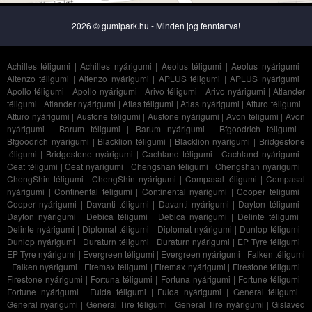
2026 © gumipark.hu - Minden jog fenntartva!
Achilles téligumi
|
Achilles nyárigumi
|
Aeolus téligumi
|
Aeolus nyárigumi
|
Altenzo téligumi
|
Altenzo nyárigumi
|
APLUS téligumi
|
APLUS nyárigumi
|
Apollo téligumi
|
Apollo nyárigumi
|
Arivo téligumi
|
Arivo nyárigumi
|
Atlander
téligumi
|
Atlander nyárigumi
|
Atlas téligumi
|
Atlas nyárigumi
|
Atturo téligumi
|
Atturo nyárigumi
|
Austone téligumi
|
Austone nyárigumi
|
Avon téligumi
|
Avon
nyárigumi
|
Barum téligumi
|
Barum nyárigumi
|
Bfgoodrich téligumi
|
Bfgoodrich nyárigumi
|
Blacklion téligumi
|
Blacklion nyárigumi
|
Bridgestone
téligumi
|
Bridgestone nyárigumi
|
Cachland téligumi
|
Cachland nyárigumi
|
Ceat téligumi
|
Ceat nyárigumi
|
Chengshan téligumi
|
Chengshan nyárigumi
|
ChengShin téligumi
|
ChengShin nyárigumi
|
Compasal téligumi
|
Compasal
nyárigumi
|
Continental téligumi
|
Continental nyárigumi
|
Cooper téligumi
|
Cooper nyárigumi
|
Davanti téligumi
|
Davanti nyárigumi
|
Dayton téligumi
|
Dayton nyárigumi
|
Debica téligumi
|
Debica nyárigumi
|
Delinte téligumi
|
Delinte nyárigumi
|
Diplomat téligumi
|
Diplomat nyárigumi
|
Dunlop téligumi
|
Dunlop nyárigumi
|
Duraturn téligumi
|
Duraturn nyárigumi
|
EP Tyre téligumi
|
EP Tyre nyárigumi
|
Evergreen téligumi
|
Evergreen nyárigumi
|
Falken téligumi
|
Falken nyárigumi
|
Firemax téligumi
|
Firemax nyárigumi
|
Firestone téligumi
|
Firestone nyárigumi
|
Fortuna téligumi
|
Fortuna nyárigumi
|
Fortune téligumi
|
Fortune nyárigumi
|
Fulda téligumi
|
Fulda nyárigumi
|
General téligumi
|
General nyárigumi
|
General Tire téligumi
|
General Tire nyárigumi
|
Gislaved