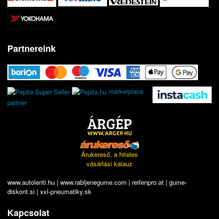
Partnereink
marketplace
partner
Árukereső, a hiteles
vásárlási kalauz
www.autolenti.hu
|
www.rabljenegume.com
|
reifenpro.at
|
gume-
diskont.si
|
xxl-pneumatiky.sk
Kapcsolat