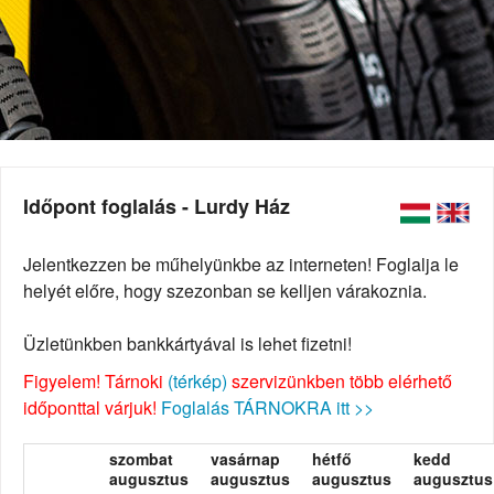
Időpont foglalás - Lurdy Ház
Jelentkezzen be műhelyünkbe az interneten! Foglalja le
helyét előre, hogy szezonban se kelljen várakoznia.
Üzletünkben bankkártyával is lehet fizetni!
Figyelem! Tárnoki
(térkép)
szervizünkben több elérhető
időponttal várjuk!
Foglalás TÁRNOKRA itt >>
szombat
vasárnap
hétfő
kedd
augusztus
augusztus
augusztus
augusztus