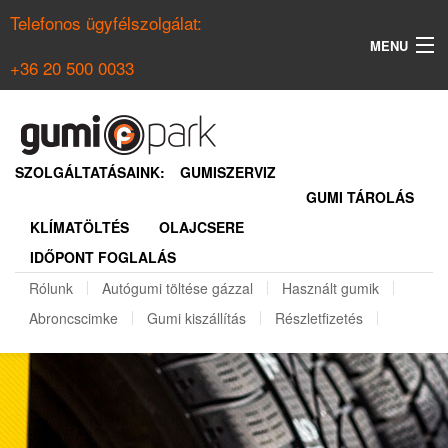
Telefonos ügyfélszolgálat:
MENU
+36 20 500 0033
KERESÉS
NYÁRI GUMI KERESŐ
SZOLGÁLTATÁSAINK:
GUMISZERVIZ
GUMI TÁROLÁS
TÉLI GUMI KERESŐ
KLÍMATÖLTÉS
OLAJCSERE
BELÉPÉS
IDŐPONT FOGLALÁS
REGISZTRÁCIÓ
Rólunk
Autógumi töltése gázzal
Használt gumik
Abroncscimke
Gumi kiszállítás
Részletfizetés