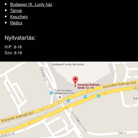
Budapest IX. Lurdy ház
Tárnok
Keszthely
Rédics
Nyitvatartás:
H-P: 8-18
Szo: 8-18