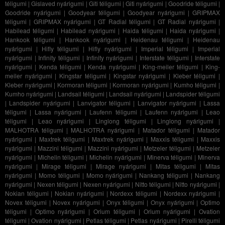
téligumi
|
Gislaved nyárigumi
|
Giti téligumi
|
Giti nyárigumi
|
Goodride téligumi
|
Goodride nyárigumi
|
Goodyear téligumi
|
Goodyear nyárigumi
|
GRIPMAX
téligumi
|
GRIPMAX nyárigumi
|
GT Radial téligumi
|
GT Radial nyárigumi
|
Habilead téligumi
|
Habilead nyárigumi
|
Haida téligumi
|
Haida nyárigumi
|
Hankook téligumi
|
Hankook nyárigumi
|
Heidenau téligumi
|
Heidenau
nyárigumi
|
Hifly téligumi
|
Hifly nyárigumi
|
Imperial téligumi
|
Imperial
nyárigumi
|
Infinity téligumi
|
Infinity nyárigumi
|
Interstate téligumi
|
Interstate
nyárigumi
|
Kenda téligumi
|
Kenda nyárigumi
|
King-meiler téligumi
|
King-
meiler nyárigumi
|
Kingstar téligumi
|
Kingstar nyárigumi
|
Kleber téligumi
|
Kleber nyárigumi
|
Kormoran téligumi
|
Kormoran nyárigumi
|
Kumho téligumi
|
Kumho nyárigumi
|
Landsail téligumi
|
Landsail nyárigumi
|
Landspider téligumi
|
Landspider nyárigumi
|
Lanvigator téligumi
|
Lanvigator nyárigumi
|
Lassa
téligumi
|
Lassa nyárigumi
|
Laufenn téligumi
|
Laufenn nyárigumi
|
Leao
téligumi
|
Leao nyárigumi
|
Linglong téligumi
|
Linglong nyárigumi
|
MALHOTRA téligumi
|
MALHOTRA nyárigumi
|
Matador téligumi
|
Matador
nyárigumi
|
Maxtrek téligumi
|
Maxtrek nyárigumi
|
Maxxis téligumi
|
Maxxis
nyárigumi
|
Mazzini téligumi
|
Mazzini nyárigumi
|
Metzeler téligumi
|
Metzeler
nyárigumi
|
Michelin téligumi
|
Michelin nyárigumi
|
Minerva téligumi
|
Minerva
nyárigumi
|
Mirage téligumi
|
Mirage nyárigumi
|
Mitas téligumi
|
Mitas
nyárigumi
|
Momo téligumi
|
Momo nyárigumi
|
Nankang téligumi
|
Nankang
nyárigumi
|
Nexen téligumi
|
Nexen nyárigumi
|
Nitto téligumi
|
Nitto nyárigumi
|
Nokian téligumi
|
Nokian nyárigumi
|
Nordexx téligumi
|
Nordexx nyárigumi
|
Novex téligumi
|
Novex nyárigumi
|
Onyx téligumi
|
Onyx nyárigumi
|
Optimo
téligumi
|
Optimo nyárigumi
|
Orium téligumi
|
Orium nyárigumi
|
Ovation
téligumi
|
Ovation nyárigumi
|
Petlas téligumi
|
Petlas nyárigumi
|
Pirelli téligumi