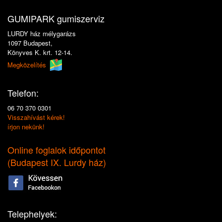
GUMIPARK gumiszerviz
LURDY ház mélygarázs
1097 Budapest,
Könyves K. krt. 12-14.
Megközelítés
Telefon:
06 70 370 0301
Visszahívást kérek!
írjon nekünk!
Online foglalok időpontot
(
Budapest IX. Lurdy ház
)
Telephelyek: