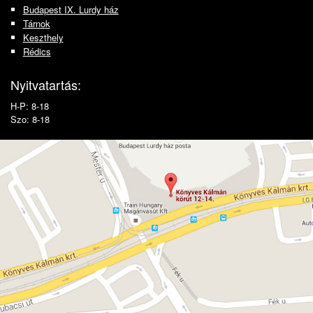
Budapest IX. Lurdy ház
Tárnok
Keszthely
Rédics
Nyitvatartás:
H-P: 8-18
Szo: 8-18