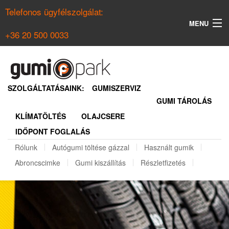
Telefonos ügyfélszolgálat:
MENU
+36 20 500 0033
KERESÉS
NYÁRI GUMI KERESŐ
SZOLGÁLTATÁSAINK:
GUMISZERVIZ
GUMI TÁROLÁS
TÉLI GUMI KERESŐ
KLÍMATÖLTÉS
OLAJCSERE
BELÉPÉS
IDŐPONT FOGLALÁS
REGISZTRÁCIÓ
Rólunk
Autógumi töltése gázzal
Használt gumik
Abroncscimke
Gumi kiszállítás
Részletfizetés