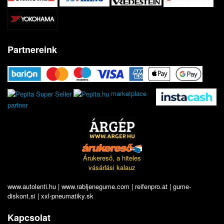
Partnereink
marketplace
partner
Árukereső, a hiteles
vásárlási kalauz
www.autolenti.hu
|
www.rabljenegume.com
|
reifenpro.at
|
gume-
diskont.si
|
xxl-pneumatiky.sk
Kapcsolat