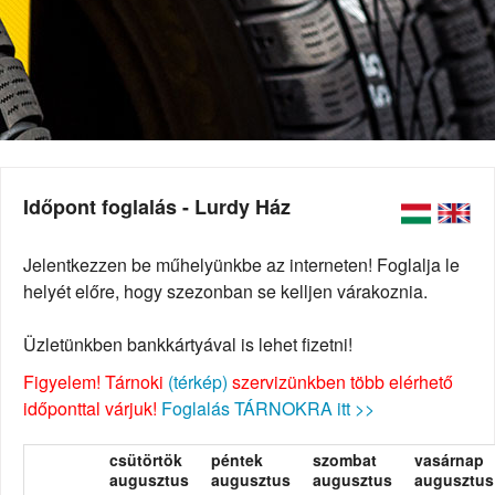
Időpont foglalás - Lurdy Ház
Jelentkezzen be műhelyünkbe az interneten! Foglalja le
helyét előre, hogy szezonban se kelljen várakoznia.
Üzletünkben bankkártyával is lehet fizetni!
Figyelem! Tárnoki
(térkép)
szervizünkben több elérhető
időponttal várjuk!
Foglalás TÁRNOKRA itt >>
csütörtök
péntek
szombat
vasárnap
augusztus
augusztus
augusztus
augusztus