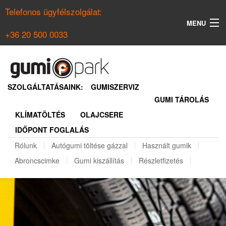
Telefonos ügyfélszolgálat:
MENU
+36 20 500 0033
KERESÉS
NYÁRI GUMI KERESŐ
SZOLGÁLTATÁSAINK:
GUMISZERVIZ
GUMI TÁROLÁS
TÉLI GUMI KERESŐ
KLÍMATÖLTÉS
OLAJCSERE
BELÉPÉS
IDŐPONT FOGLALÁS
REGISZTRÁCIÓ
Rólunk
Autógumi töltése gázzal
Használt gumik
Abroncscimke
Gumi kiszállítás
Részletfizetés