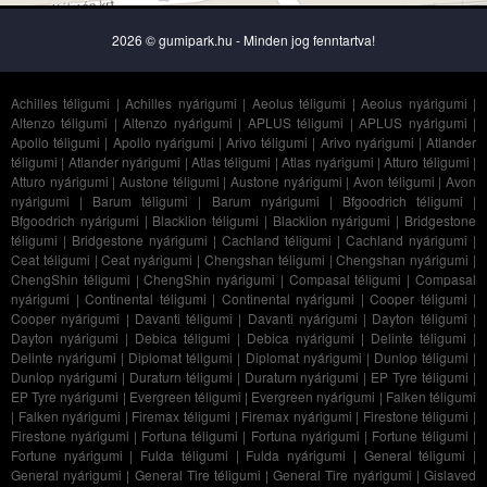
2026 © gumipark.hu - Minden jog fenntartva!
Achilles téligumi
|
Achilles nyárigumi
|
Aeolus téligumi
|
Aeolus nyárigumi
|
Altenzo téligumi
|
Altenzo nyárigumi
|
APLUS téligumi
|
APLUS nyárigumi
|
Apollo téligumi
|
Apollo nyárigumi
|
Arivo téligumi
|
Arivo nyárigumi
|
Atlander
téligumi
|
Atlander nyárigumi
|
Atlas téligumi
|
Atlas nyárigumi
|
Atturo téligumi
|
Atturo nyárigumi
|
Austone téligumi
|
Austone nyárigumi
|
Avon téligumi
|
Avon
nyárigumi
|
Barum téligumi
|
Barum nyárigumi
|
Bfgoodrich téligumi
|
Bfgoodrich nyárigumi
|
Blacklion téligumi
|
Blacklion nyárigumi
|
Bridgestone
téligumi
|
Bridgestone nyárigumi
|
Cachland téligumi
|
Cachland nyárigumi
|
Ceat téligumi
|
Ceat nyárigumi
|
Chengshan téligumi
|
Chengshan nyárigumi
|
ChengShin téligumi
|
ChengShin nyárigumi
|
Compasal téligumi
|
Compasal
nyárigumi
|
Continental téligumi
|
Continental nyárigumi
|
Cooper téligumi
|
Cooper nyárigumi
|
Davanti téligumi
|
Davanti nyárigumi
|
Dayton téligumi
|
Dayton nyárigumi
|
Debica téligumi
|
Debica nyárigumi
|
Delinte téligumi
|
Delinte nyárigumi
|
Diplomat téligumi
|
Diplomat nyárigumi
|
Dunlop téligumi
|
Dunlop nyárigumi
|
Duraturn téligumi
|
Duraturn nyárigumi
|
EP Tyre téligumi
|
EP Tyre nyárigumi
|
Evergreen téligumi
|
Evergreen nyárigumi
|
Falken téligumi
|
Falken nyárigumi
|
Firemax téligumi
|
Firemax nyárigumi
|
Firestone téligumi
|
Firestone nyárigumi
|
Fortuna téligumi
|
Fortuna nyárigumi
|
Fortune téligumi
|
Fortune nyárigumi
|
Fulda téligumi
|
Fulda nyárigumi
|
General téligumi
|
General nyárigumi
|
General Tire téligumi
|
General Tire nyárigumi
|
Gislaved