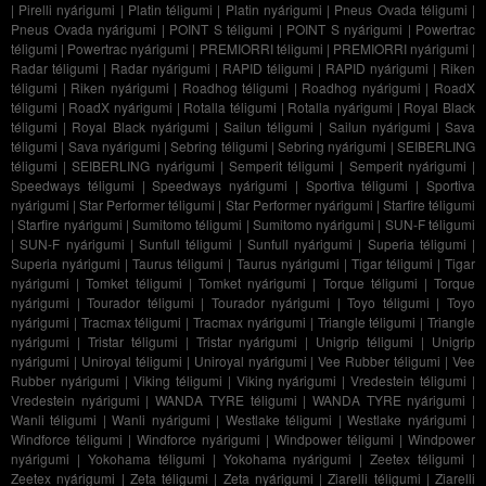
|
Pirelli nyárigumi
|
Platin téligumi
|
Platin nyárigumi
|
Pneus Ovada téligumi
|
Pneus Ovada nyárigumi
|
POINT S téligumi
|
POINT S nyárigumi
|
Powertrac
téligumi
|
Powertrac nyárigumi
|
PREMIORRI téligumi
|
PREMIORRI nyárigumi
|
Radar téligumi
|
Radar nyárigumi
|
RAPID téligumi
|
RAPID nyárigumi
|
Riken
téligumi
|
Riken nyárigumi
|
Roadhog téligumi
|
Roadhog nyárigumi
|
RoadX
téligumi
|
RoadX nyárigumi
|
Rotalla téligumi
|
Rotalla nyárigumi
|
Royal Black
téligumi
|
Royal Black nyárigumi
|
Sailun téligumi
|
Sailun nyárigumi
|
Sava
téligumi
|
Sava nyárigumi
|
Sebring téligumi
|
Sebring nyárigumi
|
SEIBERLING
téligumi
|
SEIBERLING nyárigumi
|
Semperit téligumi
|
Semperit nyárigumi
|
Speedways téligumi
|
Speedways nyárigumi
|
Sportiva téligumi
|
Sportiva
nyárigumi
|
Star Performer téligumi
|
Star Performer nyárigumi
|
Starfire téligumi
|
Starfire nyárigumi
|
Sumitomo téligumi
|
Sumitomo nyárigumi
|
SUN-F téligumi
|
SUN-F nyárigumi
|
Sunfull téligumi
|
Sunfull nyárigumi
|
Superia téligumi
|
Superia nyárigumi
|
Taurus téligumi
|
Taurus nyárigumi
|
Tigar téligumi
|
Tigar
nyárigumi
|
Tomket téligumi
|
Tomket nyárigumi
|
Torque téligumi
|
Torque
nyárigumi
|
Tourador téligumi
|
Tourador nyárigumi
|
Toyo téligumi
|
Toyo
nyárigumi
|
Tracmax téligumi
|
Tracmax nyárigumi
|
Triangle téligumi
|
Triangle
nyárigumi
|
Tristar téligumi
|
Tristar nyárigumi
|
Unigrip téligumi
|
Unigrip
nyárigumi
|
Uniroyal téligumi
|
Uniroyal nyárigumi
|
Vee Rubber téligumi
|
Vee
Rubber nyárigumi
|
Viking téligumi
|
Viking nyárigumi
|
Vredestein téligumi
|
Vredestein nyárigumi
|
WANDA TYRE téligumi
|
WANDA TYRE nyárigumi
|
Wanli téligumi
|
Wanli nyárigumi
|
Westlake téligumi
|
Westlake nyárigumi
|
Windforce téligumi
|
Windforce nyárigumi
|
Windpower téligumi
|
Windpower
nyárigumi
|
Yokohama téligumi
|
Yokohama nyárigumi
|
Zeetex téligumi
|
Zeetex nyárigumi
|
Zeta téligumi
|
Zeta nyárigumi
|
Ziarelli téligumi
|
Ziarelli