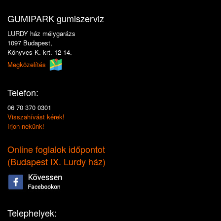
GUMIPARK gumiszerviz
LURDY ház mélygarázs
1097 Budapest,
Könyves K. krt. 12-14.
Megközelítés
Telefon:
06 70 370 0301
Visszahívást kérek!
írjon nekünk!
Online foglalok időpontot
(
Budapest IX. Lurdy ház
)
Telephelyek: