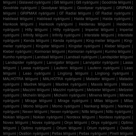
téligumi
|
Gislaved nyárigumi
|
Giti téligumi
|
Giti nyárigumi
|
Goodride téligumi
|
Goodride nyárigumi
|
Goodyear téligumi
|
Goodyear nyárigumi
|
GRIPMAX
téligumi
|
GRIPMAX nyárigumi
|
GT Radial téligumi
|
GT Radial nyárigumi
|
Habilead téligumi
|
Habilead nyárigumi
|
Haida téligumi
|
Haida nyárigumi
|
Hankook téligumi
|
Hankook nyárigumi
|
Heidenau téligumi
|
Heidenau
nyárigumi
|
Hifly téligumi
|
Hifly nyárigumi
|
Imperial téligumi
|
Imperial
nyárigumi
|
Infinity téligumi
|
Infinity nyárigumi
|
Interstate téligumi
|
Interstate
nyárigumi
|
Kenda téligumi
|
Kenda nyárigumi
|
King-meiler téligumi
|
King-
meiler nyárigumi
|
Kingstar téligumi
|
Kingstar nyárigumi
|
Kleber téligumi
|
Kleber nyárigumi
|
Kormoran téligumi
|
Kormoran nyárigumi
|
Kumho téligumi
|
Kumho nyárigumi
|
Landsail téligumi
|
Landsail nyárigumi
|
Landspider téligumi
|
Landspider nyárigumi
|
Lanvigator téligumi
|
Lanvigator nyárigumi
|
Lassa
téligumi
|
Lassa nyárigumi
|
Laufenn téligumi
|
Laufenn nyárigumi
|
Leao
téligumi
|
Leao nyárigumi
|
Linglong téligumi
|
Linglong nyárigumi
|
MALHOTRA téligumi
|
MALHOTRA nyárigumi
|
Matador téligumi
|
Matador
nyárigumi
|
Maxtrek téligumi
|
Maxtrek nyárigumi
|
Maxxis téligumi
|
Maxxis
nyárigumi
|
Mazzini téligumi
|
Mazzini nyárigumi
|
Metzeler téligumi
|
Metzeler
nyárigumi
|
Michelin téligumi
|
Michelin nyárigumi
|
Minerva téligumi
|
Minerva
nyárigumi
|
Mirage téligumi
|
Mirage nyárigumi
|
Mitas téligumi
|
Mitas
nyárigumi
|
Momo téligumi
|
Momo nyárigumi
|
Nankang téligumi
|
Nankang
nyárigumi
|
Nexen téligumi
|
Nexen nyárigumi
|
Nitto téligumi
|
Nitto nyárigumi
|
Nokian téligumi
|
Nokian nyárigumi
|
Nordexx téligumi
|
Nordexx nyárigumi
|
Novex téligumi
|
Novex nyárigumi
|
Onyx téligumi
|
Onyx nyárigumi
|
Optimo
téligumi
|
Optimo nyárigumi
|
Orium téligumi
|
Orium nyárigumi
|
Ovation
téligumi
|
Ovation nyárigumi
|
Petlas téligumi
|
Petlas nyárigumi
|
Pirelli téligumi