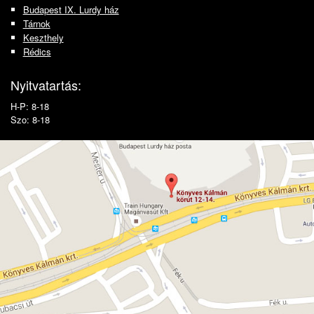
Budapest IX. Lurdy ház
Tárnok
Keszthely
Rédics
Nyitvatartás:
H-P: 8-18
Szo: 8-18