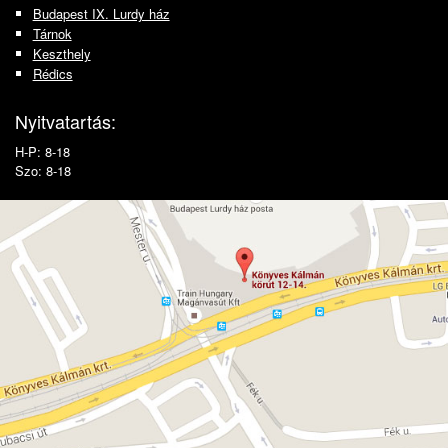
Budapest IX. Lurdy ház
Tárnok
Keszthely
Rédics
Nyitvatartás:
H-P: 8-18
Szo: 8-18