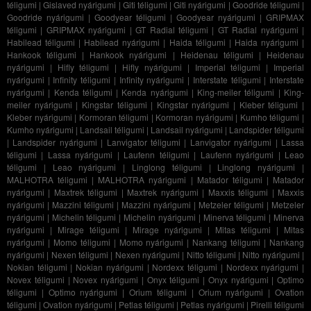
téligumi
|
Gislaved nyárigumi
|
Giti téligumi
|
Giti nyárigumi
|
Goodride téligumi
|
Goodride nyárigumi
|
Goodyear téligumi
|
Goodyear nyárigumi
|
GRIPMAX
téligumi
|
GRIPMAX nyárigumi
|
GT Radial téligumi
|
GT Radial nyárigumi
|
Habilead téligumi
|
Habilead nyárigumi
|
Haida téligumi
|
Haida nyárigumi
|
Hankook téligumi
|
Hankook nyárigumi
|
Heidenau téligumi
|
Heidenau
nyárigumi
|
Hifly téligumi
|
Hifly nyárigumi
|
Imperial téligumi
|
Imperial
nyárigumi
|
Infinity téligumi
|
Infinity nyárigumi
|
Interstate téligumi
|
Interstate
nyárigumi
|
Kenda téligumi
|
Kenda nyárigumi
|
King-meiler téligumi
|
King-
meiler nyárigumi
|
Kingstar téligumi
|
Kingstar nyárigumi
|
Kleber téligumi
|
Kleber nyárigumi
|
Kormoran téligumi
|
Kormoran nyárigumi
|
Kumho téligumi
|
Kumho nyárigumi
|
Landsail téligumi
|
Landsail nyárigumi
|
Landspider téligumi
|
Landspider nyárigumi
|
Lanvigator téligumi
|
Lanvigator nyárigumi
|
Lassa
téligumi
|
Lassa nyárigumi
|
Laufenn téligumi
|
Laufenn nyárigumi
|
Leao
téligumi
|
Leao nyárigumi
|
Linglong téligumi
|
Linglong nyárigumi
|
MALHOTRA téligumi
|
MALHOTRA nyárigumi
|
Matador téligumi
|
Matador
nyárigumi
|
Maxtrek téligumi
|
Maxtrek nyárigumi
|
Maxxis téligumi
|
Maxxis
nyárigumi
|
Mazzini téligumi
|
Mazzini nyárigumi
|
Metzeler téligumi
|
Metzeler
nyárigumi
|
Michelin téligumi
|
Michelin nyárigumi
|
Minerva téligumi
|
Minerva
nyárigumi
|
Mirage téligumi
|
Mirage nyárigumi
|
Mitas téligumi
|
Mitas
nyárigumi
|
Momo téligumi
|
Momo nyárigumi
|
Nankang téligumi
|
Nankang
nyárigumi
|
Nexen téligumi
|
Nexen nyárigumi
|
Nitto téligumi
|
Nitto nyárigumi
|
Nokian téligumi
|
Nokian nyárigumi
|
Nordexx téligumi
|
Nordexx nyárigumi
|
Novex téligumi
|
Novex nyárigumi
|
Onyx téligumi
|
Onyx nyárigumi
|
Optimo
téligumi
|
Optimo nyárigumi
|
Orium téligumi
|
Orium nyárigumi
|
Ovation
téligumi
|
Ovation nyárigumi
|
Petlas téligumi
|
Petlas nyárigumi
|
Pirelli téligumi