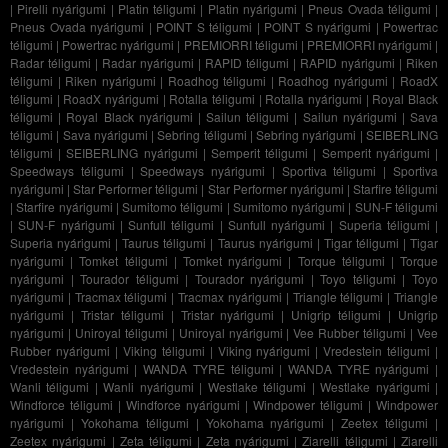
|
Pirelli nyárigumi
|
Platin téligumi
|
Platin nyárigumi
|
Pneus Ovada téligumi
|
Pneus Ovada nyárigumi
|
POINT S téligumi
|
POINT S nyárigumi
|
Powertrac
téligumi
|
Powertrac nyárigumi
|
PREMIORRI téligumi
|
PREMIORRI nyárigumi
|
Radar téligumi
|
Radar nyárigumi
|
RAPID téligumi
|
RAPID nyárigumi
|
Riken
téligumi
|
Riken nyárigumi
|
Roadhog téligumi
|
Roadhog nyárigumi
|
RoadX
téligumi
|
RoadX nyárigumi
|
Rotalla téligumi
|
Rotalla nyárigumi
|
Royal Black
téligumi
|
Royal Black nyárigumi
|
Sailun téligumi
|
Sailun nyárigumi
|
Sava
téligumi
|
Sava nyárigumi
|
Sebring téligumi
|
Sebring nyárigumi
|
SEIBERLING
téligumi
|
SEIBERLING nyárigumi
|
Semperit téligumi
|
Semperit nyárigumi
|
Speedways téligumi
|
Speedways nyárigumi
|
Sportiva téligumi
|
Sportiva
nyárigumi
|
Star Performer téligumi
|
Star Performer nyárigumi
|
Starfire téligumi
|
Starfire nyárigumi
|
Sumitomo téligumi
|
Sumitomo nyárigumi
|
SUN-F téligumi
|
SUN-F nyárigumi
|
Sunfull téligumi
|
Sunfull nyárigumi
|
Superia téligumi
|
Superia nyárigumi
|
Taurus téligumi
|
Taurus nyárigumi
|
Tigar téligumi
|
Tigar
nyárigumi
|
Tomket téligumi
|
Tomket nyárigumi
|
Torque téligumi
|
Torque
nyárigumi
|
Tourador téligumi
|
Tourador nyárigumi
|
Toyo téligumi
|
Toyo
nyárigumi
|
Tracmax téligumi
|
Tracmax nyárigumi
|
Triangle téligumi
|
Triangle
nyárigumi
|
Tristar téligumi
|
Tristar nyárigumi
|
Unigrip téligumi
|
Unigrip
nyárigumi
|
Uniroyal téligumi
|
Uniroyal nyárigumi
|
Vee Rubber téligumi
|
Vee
Rubber nyárigumi
|
Viking téligumi
|
Viking nyárigumi
|
Vredestein téligumi
|
Vredestein nyárigumi
|
WANDA TYRE téligumi
|
WANDA TYRE nyárigumi
|
Wanli téligumi
|
Wanli nyárigumi
|
Westlake téligumi
|
Westlake nyárigumi
|
Windforce téligumi
|
Windforce nyárigumi
|
Windpower téligumi
|
Windpower
nyárigumi
|
Yokohama téligumi
|
Yokohama nyárigumi
|
Zeetex téligumi
|
Zeetex nyárigumi
|
Zeta téligumi
|
Zeta nyárigumi
|
Ziarelli téligumi
|
Ziarelli