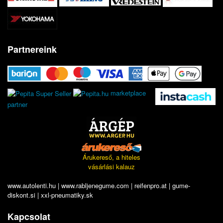
Partnereink
marketplace
partner
Árukereső, a hiteles
vásárlási kalauz
www.autolenti.hu
|
www.rabljenegume.com
|
reifenpro.at
|
gume-
diskont.si
|
xxl-pneumatiky.sk
Kapcsolat