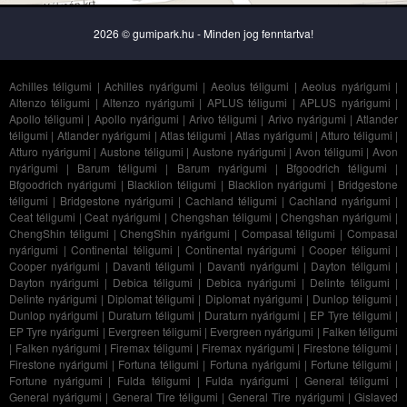
2026 © gumipark.hu - Minden jog fenntartva!
Achilles téligumi
|
Achilles nyárigumi
|
Aeolus téligumi
|
Aeolus nyárigumi
|
Altenzo téligumi
|
Altenzo nyárigumi
|
APLUS téligumi
|
APLUS nyárigumi
|
Apollo téligumi
|
Apollo nyárigumi
|
Arivo téligumi
|
Arivo nyárigumi
|
Atlander
téligumi
|
Atlander nyárigumi
|
Atlas téligumi
|
Atlas nyárigumi
|
Atturo téligumi
|
Atturo nyárigumi
|
Austone téligumi
|
Austone nyárigumi
|
Avon téligumi
|
Avon
nyárigumi
|
Barum téligumi
|
Barum nyárigumi
|
Bfgoodrich téligumi
|
Bfgoodrich nyárigumi
|
Blacklion téligumi
|
Blacklion nyárigumi
|
Bridgestone
téligumi
|
Bridgestone nyárigumi
|
Cachland téligumi
|
Cachland nyárigumi
|
Ceat téligumi
|
Ceat nyárigumi
|
Chengshan téligumi
|
Chengshan nyárigumi
|
ChengShin téligumi
|
ChengShin nyárigumi
|
Compasal téligumi
|
Compasal
nyárigumi
|
Continental téligumi
|
Continental nyárigumi
|
Cooper téligumi
|
Cooper nyárigumi
|
Davanti téligumi
|
Davanti nyárigumi
|
Dayton téligumi
|
Dayton nyárigumi
|
Debica téligumi
|
Debica nyárigumi
|
Delinte téligumi
|
Delinte nyárigumi
|
Diplomat téligumi
|
Diplomat nyárigumi
|
Dunlop téligumi
|
Dunlop nyárigumi
|
Duraturn téligumi
|
Duraturn nyárigumi
|
EP Tyre téligumi
|
EP Tyre nyárigumi
|
Evergreen téligumi
|
Evergreen nyárigumi
|
Falken téligumi
|
Falken nyárigumi
|
Firemax téligumi
|
Firemax nyárigumi
|
Firestone téligumi
|
Firestone nyárigumi
|
Fortuna téligumi
|
Fortuna nyárigumi
|
Fortune téligumi
|
Fortune nyárigumi
|
Fulda téligumi
|
Fulda nyárigumi
|
General téligumi
|
General nyárigumi
|
General Tire téligumi
|
General Tire nyárigumi
|
Gislaved