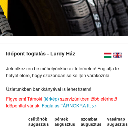
Időpont foglalás - Lurdy Ház
Jelentkezzen be műhelyünkbe az interneten! Foglalja le
helyét előre, hogy szezonban se kelljen várakoznia.
Üzletünkben bankkártyával is lehet fizetni!
Figyelem! Tárnoki
(térkép)
szervizünkben több elérhető
időponttal várjuk!
Foglalás TÁRNOKRA itt >>
csütörtök
péntek
szombat
vasárnap
augusztus
augusztus
augusztus
augusztus