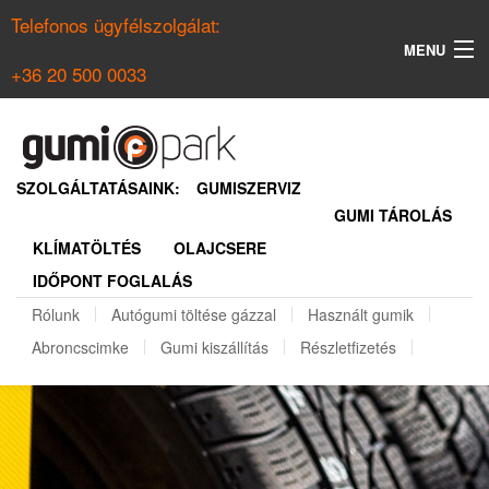
Telefonos ügyfélszolgálat:
MENU
+36 20 500 0033
KERESÉS
NYÁRI GUMI KERESŐ
SZOLGÁLTATÁSAINK:
GUMISZERVIZ
GUMI TÁROLÁS
TÉLI GUMI KERESŐ
KLÍMATÖLTÉS
OLAJCSERE
BELÉPÉS
IDŐPONT FOGLALÁS
REGISZTRÁCIÓ
Rólunk
Autógumi töltése gázzal
Használt gumik
Abroncscimke
Gumi kiszállítás
Részletfizetés