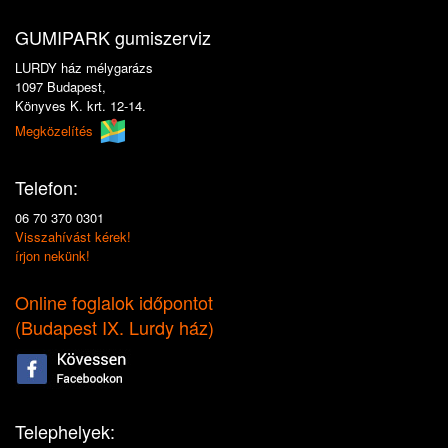
GUMIPARK gumiszerviz
LURDY ház mélygarázs
1097 Budapest,
Könyves K. krt. 12-14.
Megközelítés
Telefon:
06 70 370 0301
Visszahívást kérek!
írjon nekünk!
Online foglalok időpontot
(
Budapest IX. Lurdy ház
)
Telephelyek: