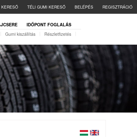
I KERESŐ
TÉLI GUMI KERESŐ
BELÉPÉS
REGISZTRÁCIÓ
JCSERE
IDŐPONT FOGLALÁS
Gumi kiszállítás
Részletfizetés