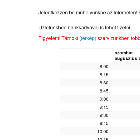
Jelentkezzen be műhelyünkbe az interneten! Fo
Üzletünkben bankkártyával is lehet fizetni!
Figyelem! Tárnoki
(térkép)
szervizünkben több 
szombat
augusztus 8
8:00
8:15
8:30
8:45
9:00
9:15
9:30
9:45
10:00
10:15