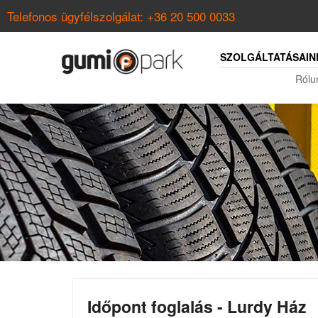
Telefonos ügyfélszolgálat:
+36 20 500 0033
SZOLGÁLTATÁSAIN
Rólu
Időpont foglalás - Lurdy Ház