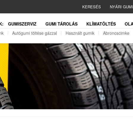
KERESÉS
NYÁRI GUM
K:
GUMISZERVIZ
GUMI TÁROLÁS
KLÍMATÖLTÉS
OLA
nk
Autógumi töltése gázzal
Használt gumik
Abroncscimke