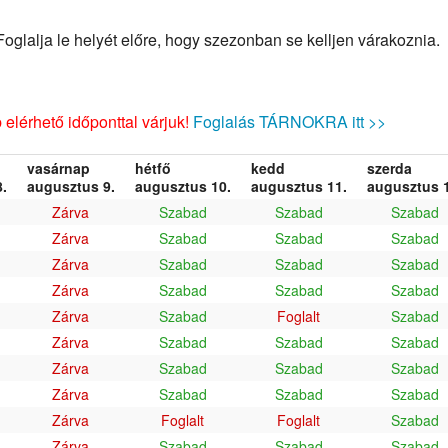
glalja le helyét előre, hogy szezonban se kelljen várakoznia.
elérhető időponttal várjuk!
Foglalás TÁRNOKRA itt >>
vasárnap
hétfő
kedd
szerda
.
augusztus 9.
augusztus 10.
augusztus 11.
augusztus 1
Zárva
Szabad
Szabad
Szabad
Zárva
Szabad
Szabad
Szabad
Zárva
Szabad
Szabad
Szabad
Zárva
Szabad
Szabad
Szabad
Zárva
Szabad
Foglalt
Szabad
Zárva
Szabad
Szabad
Szabad
Zárva
Szabad
Szabad
Szabad
Zárva
Szabad
Szabad
Szabad
Zárva
Foglalt
Foglalt
Szabad
Zárva
Szabad
Szabad
Szabad