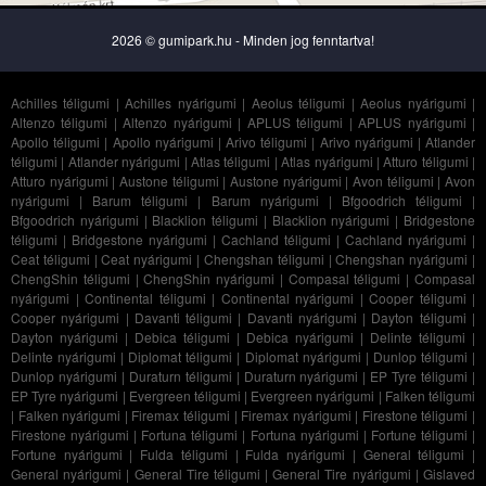
2026 © gumipark.hu - Minden jog fenntartva!
Achilles téligumi
|
Achilles nyárigumi
|
Aeolus téligumi
|
Aeolus nyárigumi
|
Altenzo téligumi
|
Altenzo nyárigumi
|
APLUS téligumi
|
APLUS nyárigumi
|
Apollo téligumi
|
Apollo nyárigumi
|
Arivo téligumi
|
Arivo nyárigumi
|
Atlander
téligumi
|
Atlander nyárigumi
|
Atlas téligumi
|
Atlas nyárigumi
|
Atturo téligumi
|
Atturo nyárigumi
|
Austone téligumi
|
Austone nyárigumi
|
Avon téligumi
|
Avon
nyárigumi
|
Barum téligumi
|
Barum nyárigumi
|
Bfgoodrich téligumi
|
Bfgoodrich nyárigumi
|
Blacklion téligumi
|
Blacklion nyárigumi
|
Bridgestone
téligumi
|
Bridgestone nyárigumi
|
Cachland téligumi
|
Cachland nyárigumi
|
Ceat téligumi
|
Ceat nyárigumi
|
Chengshan téligumi
|
Chengshan nyárigumi
|
ChengShin téligumi
|
ChengShin nyárigumi
|
Compasal téligumi
|
Compasal
nyárigumi
|
Continental téligumi
|
Continental nyárigumi
|
Cooper téligumi
|
Cooper nyárigumi
|
Davanti téligumi
|
Davanti nyárigumi
|
Dayton téligumi
|
Dayton nyárigumi
|
Debica téligumi
|
Debica nyárigumi
|
Delinte téligumi
|
Delinte nyárigumi
|
Diplomat téligumi
|
Diplomat nyárigumi
|
Dunlop téligumi
|
Dunlop nyárigumi
|
Duraturn téligumi
|
Duraturn nyárigumi
|
EP Tyre téligumi
|
EP Tyre nyárigumi
|
Evergreen téligumi
|
Evergreen nyárigumi
|
Falken téligumi
|
Falken nyárigumi
|
Firemax téligumi
|
Firemax nyárigumi
|
Firestone téligumi
|
Firestone nyárigumi
|
Fortuna téligumi
|
Fortuna nyárigumi
|
Fortune téligumi
|
Fortune nyárigumi
|
Fulda téligumi
|
Fulda nyárigumi
|
General téligumi
|
General nyárigumi
|
General Tire téligumi
|
General Tire nyárigumi
|
Gislaved