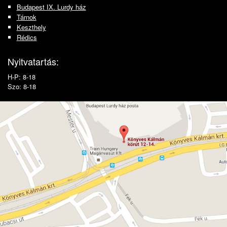
Budapest IX. Lurdy ház
Tárnok
Keszthely
Rédics
Nyitvatartás:
H-P: 8-18
Szo: 8-18