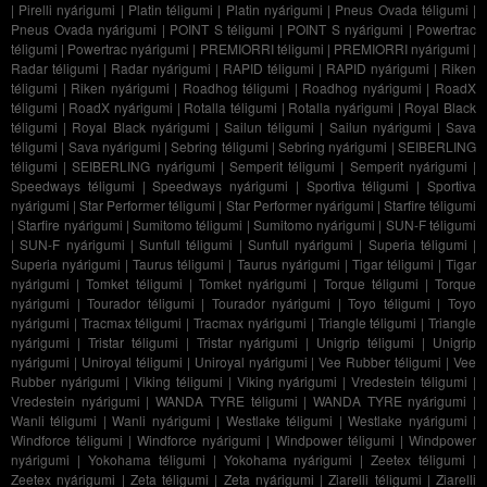
|
Pirelli nyárigumi
|
Platin téligumi
|
Platin nyárigumi
|
Pneus Ovada téligumi
|
Pneus Ovada nyárigumi
|
POINT S téligumi
|
POINT S nyárigumi
|
Powertrac
téligumi
|
Powertrac nyárigumi
|
PREMIORRI téligumi
|
PREMIORRI nyárigumi
|
Radar téligumi
|
Radar nyárigumi
|
RAPID téligumi
|
RAPID nyárigumi
|
Riken
téligumi
|
Riken nyárigumi
|
Roadhog téligumi
|
Roadhog nyárigumi
|
RoadX
téligumi
|
RoadX nyárigumi
|
Rotalla téligumi
|
Rotalla nyárigumi
|
Royal Black
téligumi
|
Royal Black nyárigumi
|
Sailun téligumi
|
Sailun nyárigumi
|
Sava
téligumi
|
Sava nyárigumi
|
Sebring téligumi
|
Sebring nyárigumi
|
SEIBERLING
téligumi
|
SEIBERLING nyárigumi
|
Semperit téligumi
|
Semperit nyárigumi
|
Speedways téligumi
|
Speedways nyárigumi
|
Sportiva téligumi
|
Sportiva
nyárigumi
|
Star Performer téligumi
|
Star Performer nyárigumi
|
Starfire téligumi
|
Starfire nyárigumi
|
Sumitomo téligumi
|
Sumitomo nyárigumi
|
SUN-F téligumi
|
SUN-F nyárigumi
|
Sunfull téligumi
|
Sunfull nyárigumi
|
Superia téligumi
|
Superia nyárigumi
|
Taurus téligumi
|
Taurus nyárigumi
|
Tigar téligumi
|
Tigar
nyárigumi
|
Tomket téligumi
|
Tomket nyárigumi
|
Torque téligumi
|
Torque
nyárigumi
|
Tourador téligumi
|
Tourador nyárigumi
|
Toyo téligumi
|
Toyo
nyárigumi
|
Tracmax téligumi
|
Tracmax nyárigumi
|
Triangle téligumi
|
Triangle
nyárigumi
|
Tristar téligumi
|
Tristar nyárigumi
|
Unigrip téligumi
|
Unigrip
nyárigumi
|
Uniroyal téligumi
|
Uniroyal nyárigumi
|
Vee Rubber téligumi
|
Vee
Rubber nyárigumi
|
Viking téligumi
|
Viking nyárigumi
|
Vredestein téligumi
|
Vredestein nyárigumi
|
WANDA TYRE téligumi
|
WANDA TYRE nyárigumi
|
Wanli téligumi
|
Wanli nyárigumi
|
Westlake téligumi
|
Westlake nyárigumi
|
Windforce téligumi
|
Windforce nyárigumi
|
Windpower téligumi
|
Windpower
nyárigumi
|
Yokohama téligumi
|
Yokohama nyárigumi
|
Zeetex téligumi
|
Zeetex nyárigumi
|
Zeta téligumi
|
Zeta nyárigumi
|
Ziarelli téligumi
|
Ziarelli