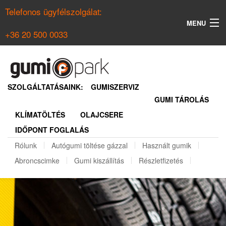
Telefonos ügyfélszolgálat:
MENU
+36 20 500 0033
KERESÉS
NYÁRI GUMI KERESŐ
SZOLGÁLTATÁSAINK:
GUMISZERVIZ
GUMI TÁROLÁS
TÉLI GUMI KERESŐ
KLÍMATÖLTÉS
OLAJCSERE
BELÉPÉS
IDŐPONT FOGLALÁS
REGISZTRÁCIÓ
Rólunk
Autógumi töltése gázzal
Használt gumik
Abroncscimke
Gumi kiszállítás
Részletfizetés