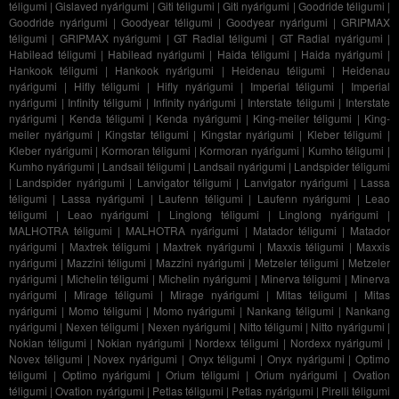
téligumi
|
Gislaved nyárigumi
|
Giti téligumi
|
Giti nyárigumi
|
Goodride téligumi
|
Goodride nyárigumi
|
Goodyear téligumi
|
Goodyear nyárigumi
|
GRIPMAX
téligumi
|
GRIPMAX nyárigumi
|
GT Radial téligumi
|
GT Radial nyárigumi
|
Habilead téligumi
|
Habilead nyárigumi
|
Haida téligumi
|
Haida nyárigumi
|
Hankook téligumi
|
Hankook nyárigumi
|
Heidenau téligumi
|
Heidenau
nyárigumi
|
Hifly téligumi
|
Hifly nyárigumi
|
Imperial téligumi
|
Imperial
nyárigumi
|
Infinity téligumi
|
Infinity nyárigumi
|
Interstate téligumi
|
Interstate
nyárigumi
|
Kenda téligumi
|
Kenda nyárigumi
|
King-meiler téligumi
|
King-
meiler nyárigumi
|
Kingstar téligumi
|
Kingstar nyárigumi
|
Kleber téligumi
|
Kleber nyárigumi
|
Kormoran téligumi
|
Kormoran nyárigumi
|
Kumho téligumi
|
Kumho nyárigumi
|
Landsail téligumi
|
Landsail nyárigumi
|
Landspider téligumi
|
Landspider nyárigumi
|
Lanvigator téligumi
|
Lanvigator nyárigumi
|
Lassa
téligumi
|
Lassa nyárigumi
|
Laufenn téligumi
|
Laufenn nyárigumi
|
Leao
téligumi
|
Leao nyárigumi
|
Linglong téligumi
|
Linglong nyárigumi
|
MALHOTRA téligumi
|
MALHOTRA nyárigumi
|
Matador téligumi
|
Matador
nyárigumi
|
Maxtrek téligumi
|
Maxtrek nyárigumi
|
Maxxis téligumi
|
Maxxis
nyárigumi
|
Mazzini téligumi
|
Mazzini nyárigumi
|
Metzeler téligumi
|
Metzeler
nyárigumi
|
Michelin téligumi
|
Michelin nyárigumi
|
Minerva téligumi
|
Minerva
nyárigumi
|
Mirage téligumi
|
Mirage nyárigumi
|
Mitas téligumi
|
Mitas
nyárigumi
|
Momo téligumi
|
Momo nyárigumi
|
Nankang téligumi
|
Nankang
nyárigumi
|
Nexen téligumi
|
Nexen nyárigumi
|
Nitto téligumi
|
Nitto nyárigumi
|
Nokian téligumi
|
Nokian nyárigumi
|
Nordexx téligumi
|
Nordexx nyárigumi
|
Novex téligumi
|
Novex nyárigumi
|
Onyx téligumi
|
Onyx nyárigumi
|
Optimo
téligumi
|
Optimo nyárigumi
|
Orium téligumi
|
Orium nyárigumi
|
Ovation
téligumi
|
Ovation nyárigumi
|
Petlas téligumi
|
Petlas nyárigumi
|
Pirelli téligumi