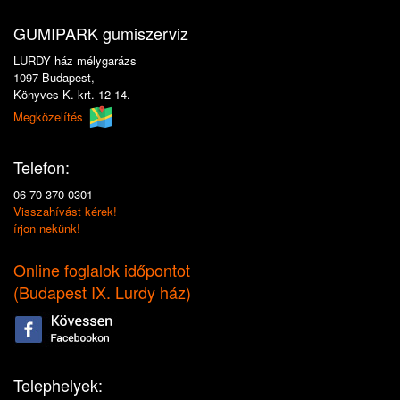
GUMIPARK gumiszerviz
LURDY ház mélygarázs
1097 Budapest,
Könyves K. krt. 12-14.
Megközelítés
Telefon:
06 70 370 0301
Visszahívást kérek!
írjon nekünk!
Online foglalok időpontot
(
Budapest IX. Lurdy ház
)
Telephelyek: