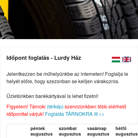
Időpont foglalás - Lurdy Ház
Jelentkezzen be műhelyünkbe az interneten! Foglalja le
helyét előre, hogy szezonban se kelljen várakoznia.
Üzletünkben bankkártyával is lehet fizetni!
Figyelem! Tárnoki
(térkép)
szervizünkben több elérhető
időponttal várjuk!
Foglalás TÁRNOKRA itt >>
péntek
szombat
vasárnap
hétfő
augusztus
augusztus
augusztus
augusztus