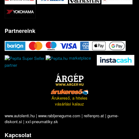
Partnereink
marketplace
partner
Árukereső, a hiteles
vásárlási kalauz
www.autolenti.hu
|
www.rabljenegume.com
|
reifenpro.at
|
gume-
diskont.si
|
xxl-pneumatiky.sk
Kapcsolat