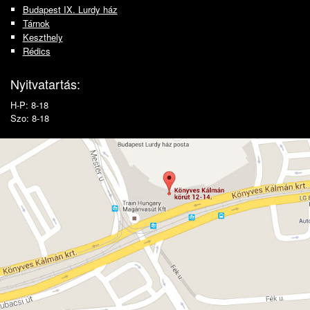
Budapest IX. Lurdy ház
Tárnok
Keszthely
Rédics
Nyitvatartás:
H-P: 8-18
Szo: 8-18