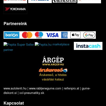
Partnereink
marketplace
partner
Árukereső, a hiteles
vásárlási kalauz
www.autolenti.hu
|
www.rabljenegume.com
|
reifenpro.at
|
gume-
diskont.si
|
xxl-pneumatiky.sk
Kapcsolat