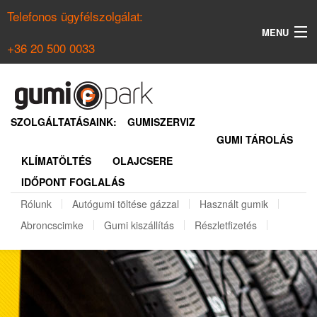
Telefonos ügyfélszolgálat:
MENU
+36 20 500 0033
KERESÉS
NYÁRI GUMI KERESŐ
SZOLGÁLTATÁSAINK:
GUMISZERVIZ
GUMI TÁROLÁS
TÉLI GUMI KERESŐ
KLÍMATÖLTÉS
OLAJCSERE
BELÉPÉS
IDŐPONT FOGLALÁS
REGISZTRÁCIÓ
Rólunk
Autógumi töltése gázzal
Használt gumik
Abroncscimke
Gumi kiszállítás
Részletfizetés