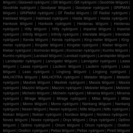
téligumi
|
Gislaved nyárigumi
|
Giti téligumi
|
Giti nyárigumi
|
Goodride téligumi
|
Goodride nyárigumi
|
Goodyear téligumi
|
Goodyear nyárigumi
|
GRIPMAX
téligumi
|
GRIPMAX nyárigumi
|
GT Radial téligumi
|
GT Radial nyárigumi
|
Habilead téligumi
|
Habilead nyárigumi
|
Haida téligumi
|
Haida nyárigumi
|
Hankook téligumi
|
Hankook nyárigumi
|
Heidenau téligumi
|
Heidenau
nyárigumi
|
Hifly téligumi
|
Hifly nyárigumi
|
Imperial téligumi
|
Imperial
nyárigumi
|
Infinity téligumi
|
Infinity nyárigumi
|
Interstate téligumi
|
Interstate
nyárigumi
|
Kenda téligumi
|
Kenda nyárigumi
|
King-meiler téligumi
|
King-
meiler nyárigumi
|
Kingstar téligumi
|
Kingstar nyárigumi
|
Kleber téligumi
|
Kleber nyárigumi
|
Kormoran téligumi
|
Kormoran nyárigumi
|
Kumho téligumi
|
Kumho nyárigumi
|
Landsail téligumi
|
Landsail nyárigumi
|
Landspider téligumi
|
Landspider nyárigumi
|
Lanvigator téligumi
|
Lanvigator nyárigumi
|
Lassa
téligumi
|
Lassa nyárigumi
|
Laufenn téligumi
|
Laufenn nyárigumi
|
Leao
téligumi
|
Leao nyárigumi
|
Linglong téligumi
|
Linglong nyárigumi
|
MALHOTRA téligumi
|
MALHOTRA nyárigumi
|
Matador téligumi
|
Matador
nyárigumi
|
Maxtrek téligumi
|
Maxtrek nyárigumi
|
Maxxis téligumi
|
Maxxis
nyárigumi
|
Mazzini téligumi
|
Mazzini nyárigumi
|
Metzeler téligumi
|
Metzeler
nyárigumi
|
Michelin téligumi
|
Michelin nyárigumi
|
Minerva téligumi
|
Minerva
nyárigumi
|
Mirage téligumi
|
Mirage nyárigumi
|
Mitas téligumi
|
Mitas
nyárigumi
|
Momo téligumi
|
Momo nyárigumi
|
Nankang téligumi
|
Nankang
nyárigumi
|
Nexen téligumi
|
Nexen nyárigumi
|
Nitto téligumi
|
Nitto nyárigumi
|
Nokian téligumi
|
Nokian nyárigumi
|
Nordexx téligumi
|
Nordexx nyárigumi
|
Novex téligumi
|
Novex nyárigumi
|
Onyx téligumi
|
Onyx nyárigumi
|
Optimo
téligumi
|
Optimo nyárigumi
|
Orium téligumi
|
Orium nyárigumi
|
Ovation
téligumi
|
Ovation nyárigumi
|
Petlas téligumi
|
Petlas nyárigumi
|
Pirelli téligumi