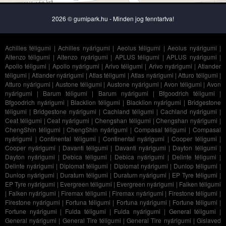
2026 © gumipark.hu - Minden jog fenntartva!
Achilles téligumi
|
Achilles nyárigumi
|
Aeolus téligumi
|
Aeolus nyárigumi
|
Altenzo téligumi
|
Altenzo nyárigumi
|
APLUS téligumi
|
APLUS nyárigumi
|
Apollo téligumi
|
Apollo nyárigumi
|
Arivo téligumi
|
Arivo nyárigumi
|
Atlander
téligumi
|
Atlander nyárigumi
|
Atlas téligumi
|
Atlas nyárigumi
|
Atturo téligumi
|
Atturo nyárigumi
|
Austone téligumi
|
Austone nyárigumi
|
Avon téligumi
|
Avon
nyárigumi
|
Barum téligumi
|
Barum nyárigumi
|
Bfgoodrich téligumi
|
Bfgoodrich nyárigumi
|
Blacklion téligumi
|
Blacklion nyárigumi
|
Bridgestone
téligumi
|
Bridgestone nyárigumi
|
Cachland téligumi
|
Cachland nyárigumi
|
Ceat téligumi
|
Ceat nyárigumi
|
Chengshan téligumi
|
Chengshan nyárigumi
|
ChengShin téligumi
|
ChengShin nyárigumi
|
Compasal téligumi
|
Compasal
nyárigumi
|
Continental téligumi
|
Continental nyárigumi
|
Cooper téligumi
|
Cooper nyárigumi
|
Davanti téligumi
|
Davanti nyárigumi
|
Dayton téligumi
|
Dayton nyárigumi
|
Debica téligumi
|
Debica nyárigumi
|
Delinte téligumi
|
Delinte nyárigumi
|
Diplomat téligumi
|
Diplomat nyárigumi
|
Dunlop téligumi
|
Dunlop nyárigumi
|
Duraturn téligumi
|
Duraturn nyárigumi
|
EP Tyre téligumi
|
EP Tyre nyárigumi
|
Evergreen téligumi
|
Evergreen nyárigumi
|
Falken téligumi
|
Falken nyárigumi
|
Firemax téligumi
|
Firemax nyárigumi
|
Firestone téligumi
|
Firestone nyárigumi
|
Fortuna téligumi
|
Fortuna nyárigumi
|
Fortune téligumi
|
Fortune nyárigumi
|
Fulda téligumi
|
Fulda nyárigumi
|
General téligumi
|
General nyárigumi
|
General Tire téligumi
|
General Tire nyárigumi
|
Gislaved