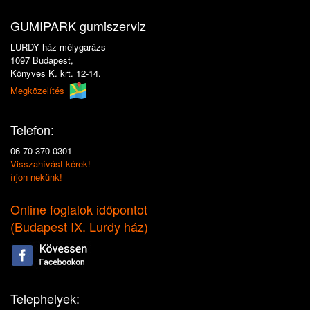
GUMIPARK gumiszerviz
LURDY ház mélygarázs
1097 Budapest,
Könyves K. krt. 12-14.
Megközelítés
Telefon:
06 70 370 0301
Visszahívást kérek!
írjon nekünk!
Online foglalok időpontot
(
Budapest IX. Lurdy ház
)
Telephelyek: