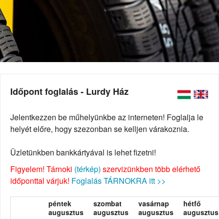
Időpont foglalás - Lurdy Ház
Jelentkezzen be műhelyünkbe az interneten! Foglalja le
helyét előre, hogy szezonban se kelljen várakoznia.
Üzletünkben bankkártyával is lehet fizetni!
Figyelem! Tárnoki
(térkép)
szervizünkben több elérhető
időponttal várjuk!
Foglalás TÁRNOKRA itt >>
péntek
szombat
vasárnap
hétfő
augusztus
augusztus
augusztus
augusztus