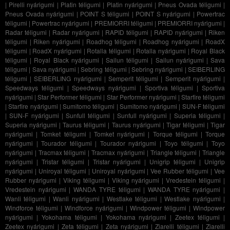
|
Pirelli nyárigumi
|
Platin téligumi
|
Platin nyárigumi
|
Pneus Ovada téligumi
|
Pneus Ovada nyárigumi
|
POINT S téligumi
|
POINT S nyárigumi
|
Powertrac
téligumi
|
Powertrac nyárigumi
|
PREMIORRI téligumi
|
PREMIORRI nyárigumi
|
Radar téligumi
|
Radar nyárigumi
|
RAPID téligumi
|
RAPID nyárigumi
|
Riken
téligumi
|
Riken nyárigumi
|
Roadhog téligumi
|
Roadhog nyárigumi
|
RoadX
téligumi
|
RoadX nyárigumi
|
Rotalla téligumi
|
Rotalla nyárigumi
|
Royal Black
téligumi
|
Royal Black nyárigumi
|
Sailun téligumi
|
Sailun nyárigumi
|
Sava
téligumi
|
Sava nyárigumi
|
Sebring téligumi
|
Sebring nyárigumi
|
SEIBERLING
téligumi
|
SEIBERLING nyárigumi
|
Semperit téligumi
|
Semperit nyárigumi
|
Speedways téligumi
|
Speedways nyárigumi
|
Sportiva téligumi
|
Sportiva
nyárigumi
|
Star Performer téligumi
|
Star Performer nyárigumi
|
Starfire téligumi
|
Starfire nyárigumi
|
Sumitomo téligumi
|
Sumitomo nyárigumi
|
SUN-F téligumi
|
SUN-F nyárigumi
|
Sunfull téligumi
|
Sunfull nyárigumi
|
Superia téligumi
|
Superia nyárigumi
|
Taurus téligumi
|
Taurus nyárigumi
|
Tigar téligumi
|
Tigar
nyárigumi
|
Tomket téligumi
|
Tomket nyárigumi
|
Torque téligumi
|
Torque
nyárigumi
|
Tourador téligumi
|
Tourador nyárigumi
|
Toyo téligumi
|
Toyo
nyárigumi
|
Tracmax téligumi
|
Tracmax nyárigumi
|
Triangle téligumi
|
Triangle
nyárigumi
|
Tristar téligumi
|
Tristar nyárigumi
|
Unigrip téligumi
|
Unigrip
nyárigumi
|
Uniroyal téligumi
|
Uniroyal nyárigumi
|
Vee Rubber téligumi
|
Vee
Rubber nyárigumi
|
Viking téligumi
|
Viking nyárigumi
|
Vredestein téligumi
|
Vredestein nyárigumi
|
WANDA TYRE téligumi
|
WANDA TYRE nyárigumi
|
Wanli téligumi
|
Wanli nyárigumi
|
Westlake téligumi
|
Westlake nyárigumi
|
Windforce téligumi
|
Windforce nyárigumi
|
Windpower téligumi
|
Windpower
nyárigumi
|
Yokohama téligumi
|
Yokohama nyárigumi
|
Zeetex téligumi
|
Zeetex nyárigumi
|
Zeta téligumi
|
Zeta nyárigumi
|
Ziarelli téligumi
|
Ziarelli