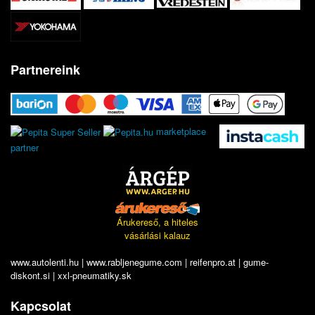
Partnereink
marketplace
partner
Árukereső, a hiteles
vásárlási kalauz
www.autolenti.hu
|
www.rabljenegume.com
|
reifenpro.at
|
gume-
diskont.si
|
xxl-pneumatiky.sk
Kapcsolat