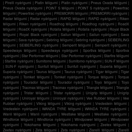
|
Pirelli nyárigumi
|
Platin téligumi
|
Platin nyárigumi
|
Pneus Ovada téligumi
|
Pneus Ovada nyárigumi
|
POINT S téligumi
|
POINT S nyárigumi
|
Powertrac
téligumi
|
Powertrac nyárigumi
|
PREMIORRI téligumi
|
PREMIORRI nyárigumi
|
Radar téligumi
|
Radar nyárigumi
|
RAPID téligumi
|
RAPID nyárigumi
|
Riken
téligumi
|
Riken nyárigumi
|
Roadhog téligumi
|
Roadhog nyárigumi
|
RoadX
téligumi
|
RoadX nyárigumi
|
Rotalla téligumi
|
Rotalla nyárigumi
|
Royal Black
téligumi
|
Royal Black nyárigumi
|
Sailun téligumi
|
Sailun nyárigumi
|
Sava
téligumi
|
Sava nyárigumi
|
Sebring téligumi
|
Sebring nyárigumi
|
SEIBERLING
téligumi
|
SEIBERLING nyárigumi
|
Semperit téligumi
|
Semperit nyárigumi
|
Speedways téligumi
|
Speedways nyárigumi
|
Sportiva téligumi
|
Sportiva
nyárigumi
|
Star Performer téligumi
|
Star Performer nyárigumi
|
Starfire téligumi
|
Starfire nyárigumi
|
Sumitomo téligumi
|
Sumitomo nyárigumi
|
SUN-F téligumi
|
SUN-F nyárigumi
|
Sunfull téligumi
|
Sunfull nyárigumi
|
Superia téligumi
|
Superia nyárigumi
|
Taurus téligumi
|
Taurus nyárigumi
|
Tigar téligumi
|
Tigar
nyárigumi
|
Tomket téligumi
|
Tomket nyárigumi
|
Torque téligumi
|
Torque
nyárigumi
|
Tourador téligumi
|
Tourador nyárigumi
|
Toyo téligumi
|
Toyo
nyárigumi
|
Tracmax téligumi
|
Tracmax nyárigumi
|
Triangle téligumi
|
Triangle
nyárigumi
|
Tristar téligumi
|
Tristar nyárigumi
|
Unigrip téligumi
|
Unigrip
nyárigumi
|
Uniroyal téligumi
|
Uniroyal nyárigumi
|
Vee Rubber téligumi
|
Vee
Rubber nyárigumi
|
Viking téligumi
|
Viking nyárigumi
|
Vredestein téligumi
|
Vredestein nyárigumi
|
WANDA TYRE téligumi
|
WANDA TYRE nyárigumi
|
Wanli téligumi
|
Wanli nyárigumi
|
Westlake téligumi
|
Westlake nyárigumi
|
Windforce téligumi
|
Windforce nyárigumi
|
Windpower téligumi
|
Windpower
nyárigumi
|
Yokohama téligumi
|
Yokohama nyárigumi
|
Zeetex téligumi
|
Zeetex nyárigumi
|
Zeta téligumi
|
Zeta nyárigumi
|
Ziarelli téligumi
|
Ziarelli