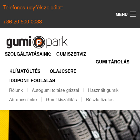
Telefonos ügyfélszolgálat:
MENU
+36 20 500 0033
KERESÉS
NYÁRI GUMI KERESŐ
SZOLGÁLTATÁSAINK:
GUMISZERVIZ
GUMI TÁROLÁS
TÉLI GUMI KERESŐ
KLÍMATÖLTÉS
OLAJCSERE
BELÉPÉS
IDŐPONT FOGLALÁS
REGISZTRÁCIÓ
Rólunk
Autógumi töltése gázzal
Használt gumik
Abroncscimke
Gumi kiszállítás
Részletfizetés