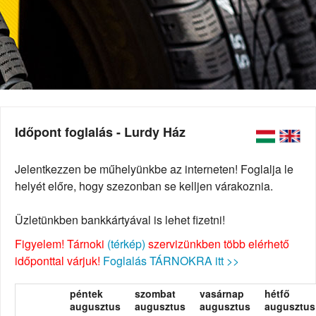
Időpont foglalás - Lurdy Ház
Jelentkezzen be műhelyünkbe az interneten! Foglalja le
helyét előre, hogy szezonban se kelljen várakoznia.
Üzletünkben bankkártyával is lehet fizetni!
Figyelem! Tárnoki
(térkép)
szervizünkben több elérhető
időponttal várjuk!
Foglalás TÁRNOKRA itt >>
péntek
szombat
vasárnap
hétfő
augusztus
augusztus
augusztus
augusztus