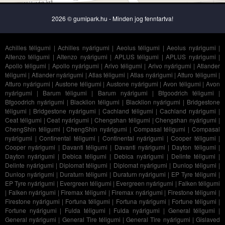
2026 © gumipark.hu - Minden jog fenntartva!
Achilles téligumi
|
Achilles nyárigumi
|
Aeolus téligumi
|
Aeolus nyárigumi
|
Altenzo téligumi
|
Altenzo nyárigumi
|
APLUS téligumi
|
APLUS nyárigumi
|
Apollo téligumi
|
Apollo nyárigumi
|
Arivo téligumi
|
Arivo nyárigumi
|
Atlander
téligumi
|
Atlander nyárigumi
|
Atlas téligumi
|
Atlas nyárigumi
|
Atturo téligumi
|
Atturo nyárigumi
|
Austone téligumi
|
Austone nyárigumi
|
Avon téligumi
|
Avon
nyárigumi
|
Barum téligumi
|
Barum nyárigumi
|
Bfgoodrich téligumi
|
Bfgoodrich nyárigumi
|
Blacklion téligumi
|
Blacklion nyárigumi
|
Bridgestone
téligumi
|
Bridgestone nyárigumi
|
Cachland téligumi
|
Cachland nyárigumi
|
Ceat téligumi
|
Ceat nyárigumi
|
Chengshan téligumi
|
Chengshan nyárigumi
|
ChengShin téligumi
|
ChengShin nyárigumi
|
Compasal téligumi
|
Compasal
nyárigumi
|
Continental téligumi
|
Continental nyárigumi
|
Cooper téligumi
|
Cooper nyárigumi
|
Davanti téligumi
|
Davanti nyárigumi
|
Dayton téligumi
|
Dayton nyárigumi
|
Debica téligumi
|
Debica nyárigumi
|
Delinte téligumi
|
Delinte nyárigumi
|
Diplomat téligumi
|
Diplomat nyárigumi
|
Dunlop téligumi
|
Dunlop nyárigumi
|
Duraturn téligumi
|
Duraturn nyárigumi
|
EP Tyre téligumi
|
EP Tyre nyárigumi
|
Evergreen téligumi
|
Evergreen nyárigumi
|
Falken téligumi
|
Falken nyárigumi
|
Firemax téligumi
|
Firemax nyárigumi
|
Firestone téligumi
|
Firestone nyárigumi
|
Fortuna téligumi
|
Fortuna nyárigumi
|
Fortune téligumi
|
Fortune nyárigumi
|
Fulda téligumi
|
Fulda nyárigumi
|
General téligumi
|
General nyárigumi
|
General Tire téligumi
|
General Tire nyárigumi
|
Gislaved