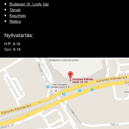
Budapest IX. Lurdy ház
Tárnok
Keszthely
Rédics
Nyitvatartás:
H-P: 8-18
Szo: 8-18