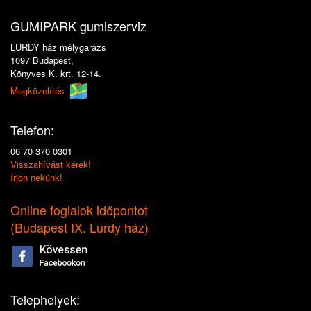
GUMIPARK gumiszerviz
LURDY ház mélygarázs
1097 Budapest,
Könyves K. krt. 12-14.
Megközelítés
Telefon:
06 70 370 0301
Visszahívást kérek!
írjon nekünk!
Online foglalok időpontot
(
Budapest IX. Lurdy ház
)
Telephelyek: