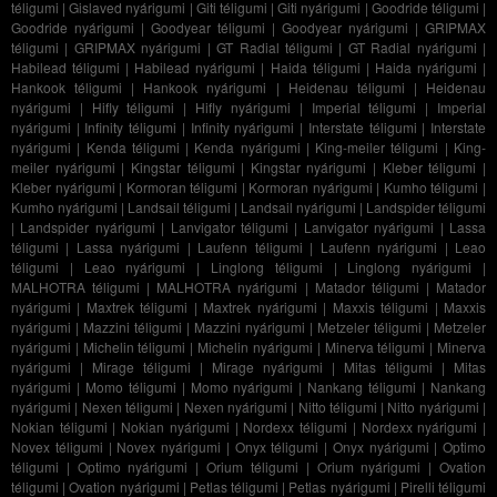
téligumi
|
Gislaved nyárigumi
|
Giti téligumi
|
Giti nyárigumi
|
Goodride téligumi
|
Goodride nyárigumi
|
Goodyear téligumi
|
Goodyear nyárigumi
|
GRIPMAX
téligumi
|
GRIPMAX nyárigumi
|
GT Radial téligumi
|
GT Radial nyárigumi
|
Habilead téligumi
|
Habilead nyárigumi
|
Haida téligumi
|
Haida nyárigumi
|
Hankook téligumi
|
Hankook nyárigumi
|
Heidenau téligumi
|
Heidenau
nyárigumi
|
Hifly téligumi
|
Hifly nyárigumi
|
Imperial téligumi
|
Imperial
nyárigumi
|
Infinity téligumi
|
Infinity nyárigumi
|
Interstate téligumi
|
Interstate
nyárigumi
|
Kenda téligumi
|
Kenda nyárigumi
|
King-meiler téligumi
|
King-
meiler nyárigumi
|
Kingstar téligumi
|
Kingstar nyárigumi
|
Kleber téligumi
|
Kleber nyárigumi
|
Kormoran téligumi
|
Kormoran nyárigumi
|
Kumho téligumi
|
Kumho nyárigumi
|
Landsail téligumi
|
Landsail nyárigumi
|
Landspider téligumi
|
Landspider nyárigumi
|
Lanvigator téligumi
|
Lanvigator nyárigumi
|
Lassa
téligumi
|
Lassa nyárigumi
|
Laufenn téligumi
|
Laufenn nyárigumi
|
Leao
téligumi
|
Leao nyárigumi
|
Linglong téligumi
|
Linglong nyárigumi
|
MALHOTRA téligumi
|
MALHOTRA nyárigumi
|
Matador téligumi
|
Matador
nyárigumi
|
Maxtrek téligumi
|
Maxtrek nyárigumi
|
Maxxis téligumi
|
Maxxis
nyárigumi
|
Mazzini téligumi
|
Mazzini nyárigumi
|
Metzeler téligumi
|
Metzeler
nyárigumi
|
Michelin téligumi
|
Michelin nyárigumi
|
Minerva téligumi
|
Minerva
nyárigumi
|
Mirage téligumi
|
Mirage nyárigumi
|
Mitas téligumi
|
Mitas
nyárigumi
|
Momo téligumi
|
Momo nyárigumi
|
Nankang téligumi
|
Nankang
nyárigumi
|
Nexen téligumi
|
Nexen nyárigumi
|
Nitto téligumi
|
Nitto nyárigumi
|
Nokian téligumi
|
Nokian nyárigumi
|
Nordexx téligumi
|
Nordexx nyárigumi
|
Novex téligumi
|
Novex nyárigumi
|
Onyx téligumi
|
Onyx nyárigumi
|
Optimo
téligumi
|
Optimo nyárigumi
|
Orium téligumi
|
Orium nyárigumi
|
Ovation
téligumi
|
Ovation nyárigumi
|
Petlas téligumi
|
Petlas nyárigumi
|
Pirelli téligumi