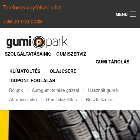
Telefonos ügyfélszolgálat:
MENU
+36 20 500 0033
KERESÉS
NYÁRI GUMI KERESŐ
SZOLGÁLTATÁSAINK:
GUMISZERVIZ
GUMI TÁROLÁS
TÉLI GUMI KERESŐ
KLÍMATÖLTÉS
OLAJCSERE
BELÉPÉS
IDŐPONT FOGLALÁS
REGISZTRÁCIÓ
Rólunk
Autógumi töltése gázzal
Használt gumik
Abroncscimke
Gumi kiszállítás
Részletfizetés