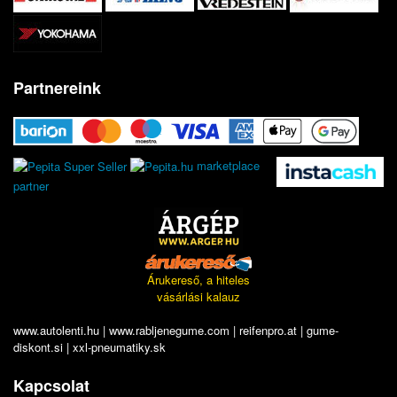
Partnereink
marketplace
partner
Árukereső, a hiteles
vásárlási kalauz
www.autolenti.hu
|
www.rabljenegume.com
|
reifenpro.at
|
gume-
diskont.si
|
xxl-pneumatiky.sk
Kapcsolat