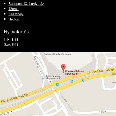
Budapest IX. Lurdy ház
Tárnok
Keszthely
Rédics
Nyitvatartás:
H-P: 8-18
Szo: 8-18