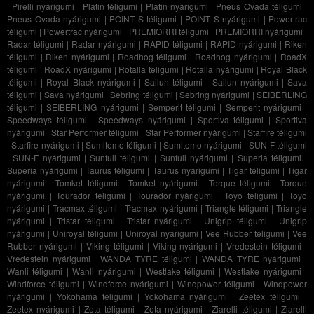
|
Pirelli nyárigumi
|
Platin téligumi
|
Platin nyárigumi
|
Pneus Ovada téligumi
|
Pneus Ovada nyárigumi
|
POINT S téligumi
|
POINT S nyárigumi
|
Powertrac
téligumi
|
Powertrac nyárigumi
|
PREMIORRI téligumi
|
PREMIORRI nyárigumi
|
Radar téligumi
|
Radar nyárigumi
|
RAPID téligumi
|
RAPID nyárigumi
|
Riken
téligumi
|
Riken nyárigumi
|
Roadhog téligumi
|
Roadhog nyárigumi
|
RoadX
téligumi
|
RoadX nyárigumi
|
Rotalla téligumi
|
Rotalla nyárigumi
|
Royal Black
téligumi
|
Royal Black nyárigumi
|
Sailun téligumi
|
Sailun nyárigumi
|
Sava
téligumi
|
Sava nyárigumi
|
Sebring téligumi
|
Sebring nyárigumi
|
SEIBERLING
téligumi
|
SEIBERLING nyárigumi
|
Semperit téligumi
|
Semperit nyárigumi
|
Speedways téligumi
|
Speedways nyárigumi
|
Sportiva téligumi
|
Sportiva
nyárigumi
|
Star Performer téligumi
|
Star Performer nyárigumi
|
Starfire téligumi
|
Starfire nyárigumi
|
Sumitomo téligumi
|
Sumitomo nyárigumi
|
SUN-F téligumi
|
SUN-F nyárigumi
|
Sunfull téligumi
|
Sunfull nyárigumi
|
Superia téligumi
|
Superia nyárigumi
|
Taurus téligumi
|
Taurus nyárigumi
|
Tigar téligumi
|
Tigar
nyárigumi
|
Tomket téligumi
|
Tomket nyárigumi
|
Torque téligumi
|
Torque
nyárigumi
|
Tourador téligumi
|
Tourador nyárigumi
|
Toyo téligumi
|
Toyo
nyárigumi
|
Tracmax téligumi
|
Tracmax nyárigumi
|
Triangle téligumi
|
Triangle
nyárigumi
|
Tristar téligumi
|
Tristar nyárigumi
|
Unigrip téligumi
|
Unigrip
nyárigumi
|
Uniroyal téligumi
|
Uniroyal nyárigumi
|
Vee Rubber téligumi
|
Vee
Rubber nyárigumi
|
Viking téligumi
|
Viking nyárigumi
|
Vredestein téligumi
|
Vredestein nyárigumi
|
WANDA TYRE téligumi
|
WANDA TYRE nyárigumi
|
Wanli téligumi
|
Wanli nyárigumi
|
Westlake téligumi
|
Westlake nyárigumi
|
Windforce téligumi
|
Windforce nyárigumi
|
Windpower téligumi
|
Windpower
nyárigumi
|
Yokohama téligumi
|
Yokohama nyárigumi
|
Zeetex téligumi
|
Zeetex nyárigumi
|
Zeta téligumi
|
Zeta nyárigumi
|
Ziarelli téligumi
|
Ziarelli