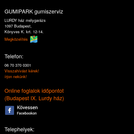
GUMIPARK gumiszerviz
LURDY ház mélygarázs
1097 Budapest,
Könyves K. krt. 12-14.
Megközelítés
Telefon:
06 70 370 0301
Visszahívást kérek!
írjon nekünk!
Online foglalok időpontot
(
Budapest IX. Lurdy ház
)
Telephelyek: