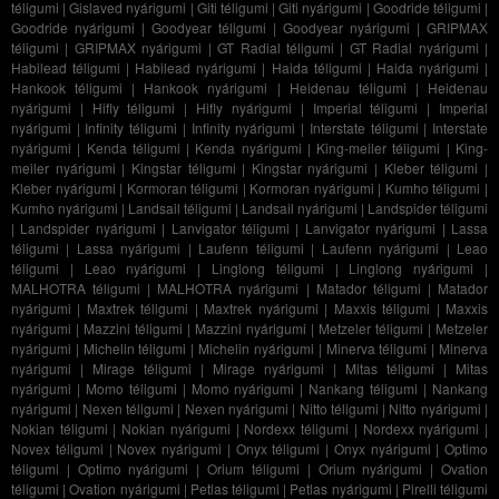
téligumi
|
Gislaved nyárigumi
|
Giti téligumi
|
Giti nyárigumi
|
Goodride téligumi
|
Goodride nyárigumi
|
Goodyear téligumi
|
Goodyear nyárigumi
|
GRIPMAX
téligumi
|
GRIPMAX nyárigumi
|
GT Radial téligumi
|
GT Radial nyárigumi
|
Habilead téligumi
|
Habilead nyárigumi
|
Haida téligumi
|
Haida nyárigumi
|
Hankook téligumi
|
Hankook nyárigumi
|
Heidenau téligumi
|
Heidenau
nyárigumi
|
Hifly téligumi
|
Hifly nyárigumi
|
Imperial téligumi
|
Imperial
nyárigumi
|
Infinity téligumi
|
Infinity nyárigumi
|
Interstate téligumi
|
Interstate
nyárigumi
|
Kenda téligumi
|
Kenda nyárigumi
|
King-meiler téligumi
|
King-
meiler nyárigumi
|
Kingstar téligumi
|
Kingstar nyárigumi
|
Kleber téligumi
|
Kleber nyárigumi
|
Kormoran téligumi
|
Kormoran nyárigumi
|
Kumho téligumi
|
Kumho nyárigumi
|
Landsail téligumi
|
Landsail nyárigumi
|
Landspider téligumi
|
Landspider nyárigumi
|
Lanvigator téligumi
|
Lanvigator nyárigumi
|
Lassa
téligumi
|
Lassa nyárigumi
|
Laufenn téligumi
|
Laufenn nyárigumi
|
Leao
téligumi
|
Leao nyárigumi
|
Linglong téligumi
|
Linglong nyárigumi
|
MALHOTRA téligumi
|
MALHOTRA nyárigumi
|
Matador téligumi
|
Matador
nyárigumi
|
Maxtrek téligumi
|
Maxtrek nyárigumi
|
Maxxis téligumi
|
Maxxis
nyárigumi
|
Mazzini téligumi
|
Mazzini nyárigumi
|
Metzeler téligumi
|
Metzeler
nyárigumi
|
Michelin téligumi
|
Michelin nyárigumi
|
Minerva téligumi
|
Minerva
nyárigumi
|
Mirage téligumi
|
Mirage nyárigumi
|
Mitas téligumi
|
Mitas
nyárigumi
|
Momo téligumi
|
Momo nyárigumi
|
Nankang téligumi
|
Nankang
nyárigumi
|
Nexen téligumi
|
Nexen nyárigumi
|
Nitto téligumi
|
Nitto nyárigumi
|
Nokian téligumi
|
Nokian nyárigumi
|
Nordexx téligumi
|
Nordexx nyárigumi
|
Novex téligumi
|
Novex nyárigumi
|
Onyx téligumi
|
Onyx nyárigumi
|
Optimo
téligumi
|
Optimo nyárigumi
|
Orium téligumi
|
Orium nyárigumi
|
Ovation
téligumi
|
Ovation nyárigumi
|
Petlas téligumi
|
Petlas nyárigumi
|
Pirelli téligumi