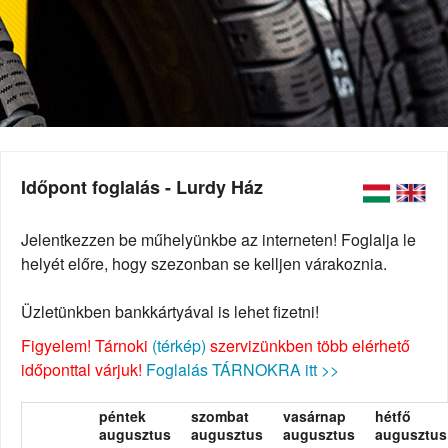
Időpont foglalás - Lurdy Ház
Jelentkezzen be műhelyünkbe az interneten! Foglalja le
helyét előre, hogy szezonban se kelljen várakoznia.
Üzletünkben bankkártyával is lehet fizetni!
Figyelem! Tárnoki
(térkép)
szervizünkben több elérhető
időponttal várjuk!
Foglalás TÁRNOKRA itt >>
péntek
szombat
vasárnap
hétfő
augusztus
augusztus
augusztus
augusztus