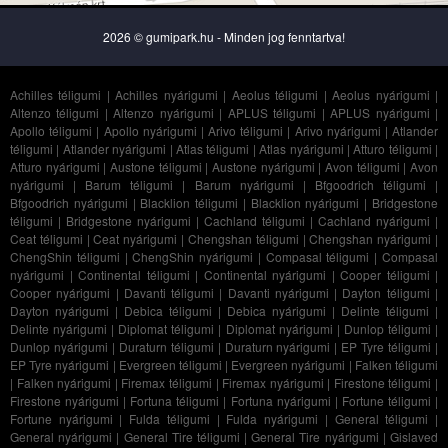
2026 © gumipark.hu - Minden jog fenntartva!
Achilles téligumi
|
Achilles nyárigumi
|
Aeolus téligumi
|
Aeolus nyárigumi
|
Altenzo téligumi
|
Altenzo nyárigumi
|
APLUS téligumi
|
APLUS nyárigumi
|
Apollo téligumi
|
Apollo nyárigumi
|
Arivo téligumi
|
Arivo nyárigumi
|
Atlander
téligumi
|
Atlander nyárigumi
|
Atlas téligumi
|
Atlas nyárigumi
|
Atturo téligumi
|
Atturo nyárigumi
|
Austone téligumi
|
Austone nyárigumi
|
Avon téligumi
|
Avon
nyárigumi
|
Barum téligumi
|
Barum nyárigumi
|
Bfgoodrich téligumi
|
Bfgoodrich nyárigumi
|
Blacklion téligumi
|
Blacklion nyárigumi
|
Bridgestone
téligumi
|
Bridgestone nyárigumi
|
Cachland téligumi
|
Cachland nyárigumi
|
Ceat téligumi
|
Ceat nyárigumi
|
Chengshan téligumi
|
Chengshan nyárigumi
|
ChengShin téligumi
|
ChengShin nyárigumi
|
Compasal téligumi
|
Compasal
nyárigumi
|
Continental téligumi
|
Continental nyárigumi
|
Cooper téligumi
|
Cooper nyárigumi
|
Davanti téligumi
|
Davanti nyárigumi
|
Dayton téligumi
|
Dayton nyárigumi
|
Debica téligumi
|
Debica nyárigumi
|
Delinte téligumi
|
Delinte nyárigumi
|
Diplomat téligumi
|
Diplomat nyárigumi
|
Dunlop téligumi
|
Dunlop nyárigumi
|
Duraturn téligumi
|
Duraturn nyárigumi
|
EP Tyre téligumi
|
EP Tyre nyárigumi
|
Evergreen téligumi
|
Evergreen nyárigumi
|
Falken téligumi
|
Falken nyárigumi
|
Firemax téligumi
|
Firemax nyárigumi
|
Firestone téligumi
|
Firestone nyárigumi
|
Fortuna téligumi
|
Fortuna nyárigumi
|
Fortune téligumi
|
Fortune nyárigumi
|
Fulda téligumi
|
Fulda nyárigumi
|
General téligumi
|
General nyárigumi
|
General Tire téligumi
|
General Tire nyárigumi
|
Gislaved