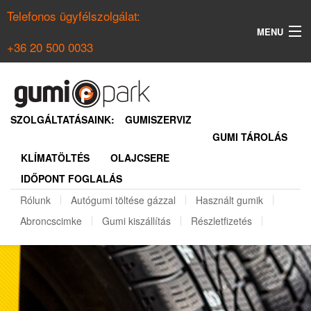
Telefonos ügyfélszolgálat:
MENU
+36 20 500 0033
KERESÉS
NYÁRI GUMI KERESŐ
SZOLGÁLTATÁSAINK:
GUMISZERVIZ
GUMI TÁROLÁS
TÉLI GUMI KERESŐ
KLÍMATÖLTÉS
OLAJCSERE
BELÉPÉS
IDŐPONT FOGLALÁS
REGISZTRÁCIÓ
Rólunk
Autógumi töltése gázzal
Használt gumik
Abroncscimke
Gumi kiszállítás
Részletfizetés