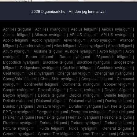
2026 © gumipark.hu - Minden jog fenntartva!
Achilles téligumi
|
Achilles nyárigumi
|
Aeolus téligumi
|
Aeolus nyárigumi
|
Altenzo téligumi
|
Altenzo nyárigumi
|
APLUS téligumi
|
APLUS nyárigumi
|
Apollo téligumi
|
Apollo nyárigumi
|
Arivo téligumi
|
Arivo nyárigumi
|
Atlander
téligumi
|
Atlander nyárigumi
|
Atlas téligumi
|
Atlas nyárigumi
|
Atturo téligumi
|
Atturo nyárigumi
|
Austone téligumi
|
Austone nyárigumi
|
Avon téligumi
|
Avon
nyárigumi
|
Barum téligumi
|
Barum nyárigumi
|
Bfgoodrich téligumi
|
Bfgoodrich nyárigumi
|
Blacklion téligumi
|
Blacklion nyárigumi
|
Bridgestone
téligumi
|
Bridgestone nyárigumi
|
Cachland téligumi
|
Cachland nyárigumi
|
Ceat téligumi
|
Ceat nyárigumi
|
Chengshan téligumi
|
Chengshan nyárigumi
|
ChengShin téligumi
|
ChengShin nyárigumi
|
Compasal téligumi
|
Compasal
nyárigumi
|
Continental téligumi
|
Continental nyárigumi
|
Cooper téligumi
|
Cooper nyárigumi
|
Davanti téligumi
|
Davanti nyárigumi
|
Dayton téligumi
|
Dayton nyárigumi
|
Debica téligumi
|
Debica nyárigumi
|
Delinte téligumi
|
Delinte nyárigumi
|
Diplomat téligumi
|
Diplomat nyárigumi
|
Dunlop téligumi
|
Dunlop nyárigumi
|
Duraturn téligumi
|
Duraturn nyárigumi
|
EP Tyre téligumi
|
EP Tyre nyárigumi
|
Evergreen téligumi
|
Evergreen nyárigumi
|
Falken téligumi
|
Falken nyárigumi
|
Firemax téligumi
|
Firemax nyárigumi
|
Firestone téligumi
|
Firestone nyárigumi
|
Fortuna téligumi
|
Fortuna nyárigumi
|
Fortune téligumi
|
Fortune nyárigumi
|
Fulda téligumi
|
Fulda nyárigumi
|
General téligumi
|
General nyárigumi
|
General Tire téligumi
|
General Tire nyárigumi
|
Gislaved