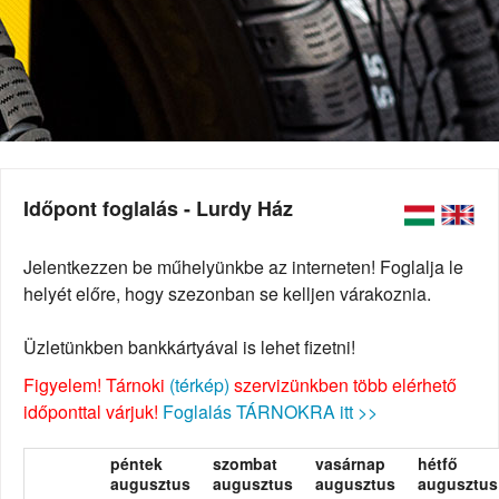
Időpont foglalás - Lurdy Ház
Jelentkezzen be műhelyünkbe az interneten! Foglalja le
helyét előre, hogy szezonban se kelljen várakoznia.
Üzletünkben bankkártyával is lehet fizetni!
Figyelem! Tárnoki
(térkép)
szervizünkben több elérhető
időponttal várjuk!
Foglalás TÁRNOKRA itt >>
péntek
szombat
vasárnap
hétfő
augusztus
augusztus
augusztus
augusztus