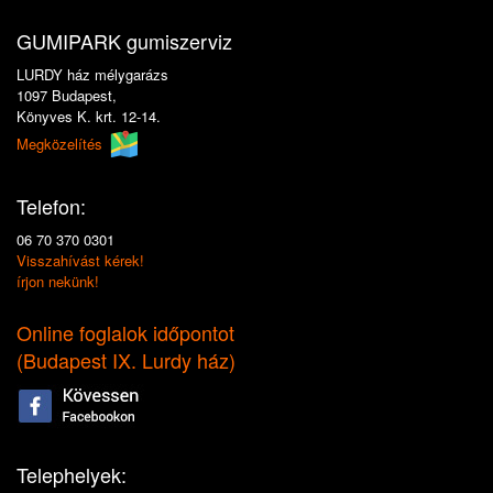
GUMIPARK gumiszerviz
LURDY ház mélygarázs
1097 Budapest,
Könyves K. krt. 12-14.
Megközelítés
Telefon:
06 70 370 0301
Visszahívást kérek!
írjon nekünk!
Online foglalok időpontot
(
Budapest IX. Lurdy ház
)
Telephelyek: