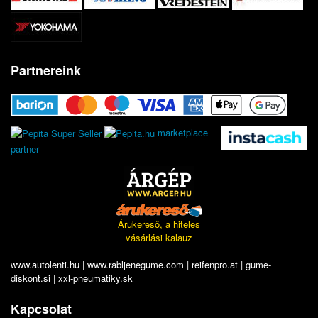
Partnereink
marketplace
partner
Árukereső, a hiteles
vásárlási kalauz
www.autolenti.hu
|
www.rabljenegume.com
|
reifenpro.at
|
gume-
diskont.si
|
xxl-pneumatiky.sk
Kapcsolat