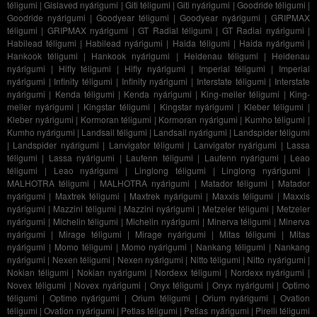
téligumi
|
Gislaved nyárigumi
|
Giti téligumi
|
Giti nyárigumi
|
Goodride téligumi
|
Goodride nyárigumi
|
Goodyear téligumi
|
Goodyear nyárigumi
|
GRIPMAX
téligumi
|
GRIPMAX nyárigumi
|
GT Radial téligumi
|
GT Radial nyárigumi
|
Habilead téligumi
|
Habilead nyárigumi
|
Haida téligumi
|
Haida nyárigumi
|
Hankook téligumi
|
Hankook nyárigumi
|
Heidenau téligumi
|
Heidenau
nyárigumi
|
Hifly téligumi
|
Hifly nyárigumi
|
Imperial téligumi
|
Imperial
nyárigumi
|
Infinity téligumi
|
Infinity nyárigumi
|
Interstate téligumi
|
Interstate
nyárigumi
|
Kenda téligumi
|
Kenda nyárigumi
|
King-meiler téligumi
|
King-
meiler nyárigumi
|
Kingstar téligumi
|
Kingstar nyárigumi
|
Kleber téligumi
|
Kleber nyárigumi
|
Kormoran téligumi
|
Kormoran nyárigumi
|
Kumho téligumi
|
Kumho nyárigumi
|
Landsail téligumi
|
Landsail nyárigumi
|
Landspider téligumi
|
Landspider nyárigumi
|
Lanvigator téligumi
|
Lanvigator nyárigumi
|
Lassa
téligumi
|
Lassa nyárigumi
|
Laufenn téligumi
|
Laufenn nyárigumi
|
Leao
téligumi
|
Leao nyárigumi
|
Linglong téligumi
|
Linglong nyárigumi
|
MALHOTRA téligumi
|
MALHOTRA nyárigumi
|
Matador téligumi
|
Matador
nyárigumi
|
Maxtrek téligumi
|
Maxtrek nyárigumi
|
Maxxis téligumi
|
Maxxis
nyárigumi
|
Mazzini téligumi
|
Mazzini nyárigumi
|
Metzeler téligumi
|
Metzeler
nyárigumi
|
Michelin téligumi
|
Michelin nyárigumi
|
Minerva téligumi
|
Minerva
nyárigumi
|
Mirage téligumi
|
Mirage nyárigumi
|
Mitas téligumi
|
Mitas
nyárigumi
|
Momo téligumi
|
Momo nyárigumi
|
Nankang téligumi
|
Nankang
nyárigumi
|
Nexen téligumi
|
Nexen nyárigumi
|
Nitto téligumi
|
Nitto nyárigumi
|
Nokian téligumi
|
Nokian nyárigumi
|
Nordexx téligumi
|
Nordexx nyárigumi
|
Novex téligumi
|
Novex nyárigumi
|
Onyx téligumi
|
Onyx nyárigumi
|
Optimo
téligumi
|
Optimo nyárigumi
|
Orium téligumi
|
Orium nyárigumi
|
Ovation
téligumi
|
Ovation nyárigumi
|
Petlas téligumi
|
Petlas nyárigumi
|
Pirelli téligumi