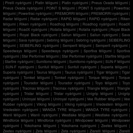
|
Pirelli nyárigumi
|
Platin téligumi
|
Platin nyárigumi
|
Pneus Ovada téligumi
|
Pneus Ovada nyárigumi
|
POINT S téligumi
|
POINT S nyárigumi
|
Powertrac
téligumi
|
Powertrac nyárigumi
|
PREMIORRI téligumi
|
PREMIORRI nyárigumi
|
Radar téligumi
|
Radar nyárigumi
|
RAPID téligumi
|
RAPID nyárigumi
|
Riken
téligumi
|
Riken nyárigumi
|
Roadhog téligumi
|
Roadhog nyárigumi
|
RoadX
téligumi
|
RoadX nyárigumi
|
Rotalla téligumi
|
Rotalla nyárigumi
|
Royal Black
téligumi
|
Royal Black nyárigumi
|
Sailun téligumi
|
Sailun nyárigumi
|
Sava
téligumi
|
Sava nyárigumi
|
Sebring téligumi
|
Sebring nyárigumi
|
SEIBERLING
téligumi
|
SEIBERLING nyárigumi
|
Semperit téligumi
|
Semperit nyárigumi
|
Speedways téligumi
|
Speedways nyárigumi
|
Sportiva téligumi
|
Sportiva
nyárigumi
|
Star Performer téligumi
|
Star Performer nyárigumi
|
Starfire téligumi
|
Starfire nyárigumi
|
Sumitomo téligumi
|
Sumitomo nyárigumi
|
SUN-F téligumi
|
SUN-F nyárigumi
|
Sunfull téligumi
|
Sunfull nyárigumi
|
Superia téligumi
|
Superia nyárigumi
|
Taurus téligumi
|
Taurus nyárigumi
|
Tigar téligumi
|
Tigar
nyárigumi
|
Tomket téligumi
|
Tomket nyárigumi
|
Torque téligumi
|
Torque
nyárigumi
|
Tourador téligumi
|
Tourador nyárigumi
|
Toyo téligumi
|
Toyo
nyárigumi
|
Tracmax téligumi
|
Tracmax nyárigumi
|
Triangle téligumi
|
Triangle
nyárigumi
|
Tristar téligumi
|
Tristar nyárigumi
|
Unigrip téligumi
|
Unigrip
nyárigumi
|
Uniroyal téligumi
|
Uniroyal nyárigumi
|
Vee Rubber téligumi
|
Vee
Rubber nyárigumi
|
Viking téligumi
|
Viking nyárigumi
|
Vredestein téligumi
|
Vredestein nyárigumi
|
WANDA TYRE téligumi
|
WANDA TYRE nyárigumi
|
Wanli téligumi
|
Wanli nyárigumi
|
Westlake téligumi
|
Westlake nyárigumi
|
Windforce téligumi
|
Windforce nyárigumi
|
Windpower téligumi
|
Windpower
nyárigumi
|
Yokohama téligumi
|
Yokohama nyárigumi
|
Zeetex téligumi
|
Zeetex nyárigumi
|
Zeta téligumi
|
Zeta nyárigumi
|
Ziarelli téligumi
|
Ziarelli