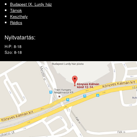
Budapest IX. Lurdy ház
Tárnok
Keszthely
Rédics
Nyitvatartás:
H-P: 8-18
Szo: 8-18