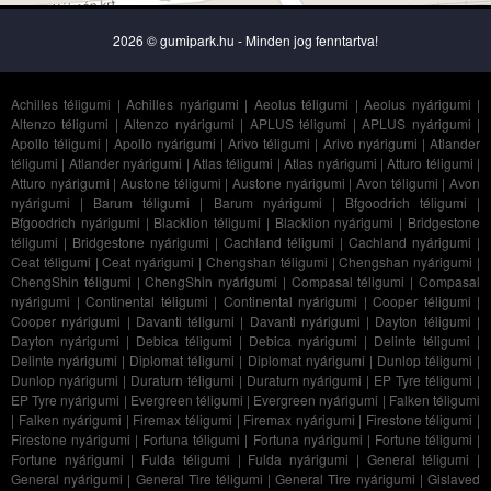
2026 © gumipark.hu - Minden jog fenntartva!
Achilles téligumi
|
Achilles nyárigumi
|
Aeolus téligumi
|
Aeolus nyárigumi
|
Altenzo téligumi
|
Altenzo nyárigumi
|
APLUS téligumi
|
APLUS nyárigumi
|
Apollo téligumi
|
Apollo nyárigumi
|
Arivo téligumi
|
Arivo nyárigumi
|
Atlander
téligumi
|
Atlander nyárigumi
|
Atlas téligumi
|
Atlas nyárigumi
|
Atturo téligumi
|
Atturo nyárigumi
|
Austone téligumi
|
Austone nyárigumi
|
Avon téligumi
|
Avon
nyárigumi
|
Barum téligumi
|
Barum nyárigumi
|
Bfgoodrich téligumi
|
Bfgoodrich nyárigumi
|
Blacklion téligumi
|
Blacklion nyárigumi
|
Bridgestone
téligumi
|
Bridgestone nyárigumi
|
Cachland téligumi
|
Cachland nyárigumi
|
Ceat téligumi
|
Ceat nyárigumi
|
Chengshan téligumi
|
Chengshan nyárigumi
|
ChengShin téligumi
|
ChengShin nyárigumi
|
Compasal téligumi
|
Compasal
nyárigumi
|
Continental téligumi
|
Continental nyárigumi
|
Cooper téligumi
|
Cooper nyárigumi
|
Davanti téligumi
|
Davanti nyárigumi
|
Dayton téligumi
|
Dayton nyárigumi
|
Debica téligumi
|
Debica nyárigumi
|
Delinte téligumi
|
Delinte nyárigumi
|
Diplomat téligumi
|
Diplomat nyárigumi
|
Dunlop téligumi
|
Dunlop nyárigumi
|
Duraturn téligumi
|
Duraturn nyárigumi
|
EP Tyre téligumi
|
EP Tyre nyárigumi
|
Evergreen téligumi
|
Evergreen nyárigumi
|
Falken téligumi
|
Falken nyárigumi
|
Firemax téligumi
|
Firemax nyárigumi
|
Firestone téligumi
|
Firestone nyárigumi
|
Fortuna téligumi
|
Fortuna nyárigumi
|
Fortune téligumi
|
Fortune nyárigumi
|
Fulda téligumi
|
Fulda nyárigumi
|
General téligumi
|
General nyárigumi
|
General Tire téligumi
|
General Tire nyárigumi
|
Gislaved