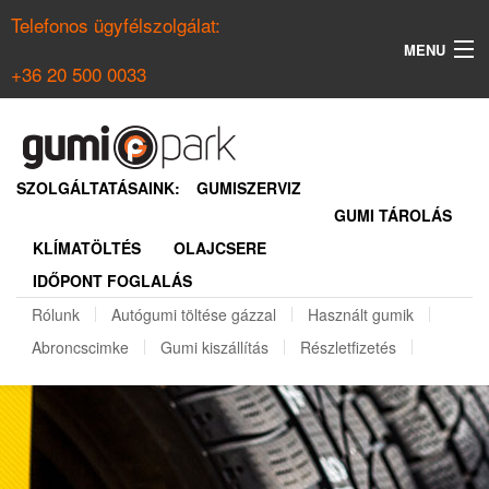
Telefonos ügyfélszolgálat:
MENU
+36 20 500 0033
KERESÉS
NYÁRI GUMI KERESŐ
SZOLGÁLTATÁSAINK:
GUMISZERVIZ
GUMI TÁROLÁS
TÉLI GUMI KERESŐ
KLÍMATÖLTÉS
OLAJCSERE
BELÉPÉS
IDŐPONT FOGLALÁS
REGISZTRÁCIÓ
Rólunk
Autógumi töltése gázzal
Használt gumik
Abroncscimke
Gumi kiszállítás
Részletfizetés