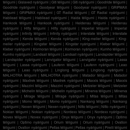
téligumi
|
Gislaved nyárigumi
|
Giti téligumi
|
Giti nyárigumi
|
Goodride téligumi
|
Goodride nyárigumi
|
Goodyear téligumi
|
Goodyear nyárigumi
|
GRIPMAX
téligumi
|
GRIPMAX nyárigumi
|
GT Radial téligumi
|
GT Radial nyárigumi
|
Habilead téligumi
|
Habilead nyárigumi
|
Haida téligumi
|
Haida nyárigumi
|
Hankook téligumi
|
Hankook nyárigumi
|
Heidenau téligumi
|
Heidenau
nyárigumi
|
Hifly téligumi
|
Hifly nyárigumi
|
Imperial téligumi
|
Imperial
nyárigumi
|
Infinity téligumi
|
Infinity nyárigumi
|
Interstate téligumi
|
Interstate
nyárigumi
|
Kenda téligumi
|
Kenda nyárigumi
|
King-meiler téligumi
|
King-
meiler nyárigumi
|
Kingstar téligumi
|
Kingstar nyárigumi
|
Kleber téligumi
|
Kleber nyárigumi
|
Kormoran téligumi
|
Kormoran nyárigumi
|
Kumho téligumi
|
Kumho nyárigumi
|
Landsail téligumi
|
Landsail nyárigumi
|
Landspider téligumi
|
Landspider nyárigumi
|
Lanvigator téligumi
|
Lanvigator nyárigumi
|
Lassa
téligumi
|
Lassa nyárigumi
|
Laufenn téligumi
|
Laufenn nyárigumi
|
Leao
téligumi
|
Leao nyárigumi
|
Linglong téligumi
|
Linglong nyárigumi
|
MALHOTRA téligumi
|
MALHOTRA nyárigumi
|
Matador téligumi
|
Matador
nyárigumi
|
Maxtrek téligumi
|
Maxtrek nyárigumi
|
Maxxis téligumi
|
Maxxis
nyárigumi
|
Mazzini téligumi
|
Mazzini nyárigumi
|
Metzeler téligumi
|
Metzeler
nyárigumi
|
Michelin téligumi
|
Michelin nyárigumi
|
Minerva téligumi
|
Minerva
nyárigumi
|
Mirage téligumi
|
Mirage nyárigumi
|
Mitas téligumi
|
Mitas
nyárigumi
|
Momo téligumi
|
Momo nyárigumi
|
Nankang téligumi
|
Nankang
nyárigumi
|
Nexen téligumi
|
Nexen nyárigumi
|
Nitto téligumi
|
Nitto nyárigumi
|
Nokian téligumi
|
Nokian nyárigumi
|
Nordexx téligumi
|
Nordexx nyárigumi
|
Novex téligumi
|
Novex nyárigumi
|
Onyx téligumi
|
Onyx nyárigumi
|
Optimo
téligumi
|
Optimo nyárigumi
|
Orium téligumi
|
Orium nyárigumi
|
Ovation
téligumi
|
Ovation nyárigumi
|
Petlas téligumi
|
Petlas nyárigumi
|
Pirelli téligumi