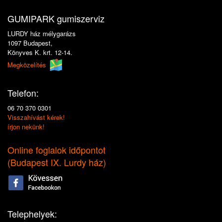
GUMIPARK gumiszerviz
LURDY ház mélygarázs
1097 Budapest,
Könyves K. krt. 12-14.
Megközelítés
Telefon:
06 70 370 0301
Visszahívást kérek!
írjon nekünk!
Online foglalok időpontot
(
Budapest IX. Lurdy ház
)
Telephelyek: