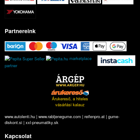
Partnereink
marketplace
partner
Árukereső, a hiteles
vásárlási kalauz
www.autolenti.hu
|
www.rabljenegume.com
|
reifenpro.at
|
gume-
diskont.si
|
xxl-pneumatiky.sk
Kapcsolat