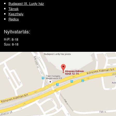
Budapest IX. Lurdy ház
Tárnok
Keszthely
Rédics
Nyitvatartás:
H-P: 8-18
Szo: 8-18