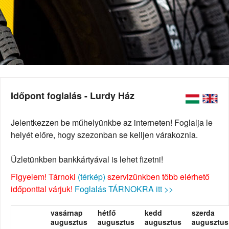
Időpont foglalás - Lurdy Ház
Jelentkezzen be műhelyünkbe az interneten! Foglalja le
helyét előre, hogy szezonban se kelljen várakoznia.
Üzletünkben bankkártyával is lehet fizetni!
Figyelem! Tárnoki
(térkép)
szervizünkben több elérhető
időponttal várjuk!
Foglalás TÁRNOKRA itt >>
vasárnap
hétfő
kedd
szerda
augusztus
augusztus
augusztus
augusztus