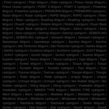
|
Pirelli nyárigumi
|
Platin téligumi
|
Platin nyárigumi
|
Pneus Ovada téligumi
|
Pneus Ovada nyárigumi
|
POINT S téligumi
|
POINT S nyárigumi
|
Powertrac
téligumi
|
Powertrac nyárigumi
|
PREMIORRI téligumi
|
PREMIORRI nyárigumi
|
Radar téligumi
|
Radar nyárigumi
|
RAPID téligumi
|
RAPID nyárigumi
|
Riken
téligumi
|
Riken nyárigumi
|
Roadhog téligumi
|
Roadhog nyárigumi
|
RoadX
téligumi
|
RoadX nyárigumi
|
Rotalla téligumi
|
Rotalla nyárigumi
|
Royal Black
téligumi
|
Royal Black nyárigumi
|
Sailun téligumi
|
Sailun nyárigumi
|
Sava
téligumi
|
Sava nyárigumi
|
Sebring téligumi
|
Sebring nyárigumi
|
SEIBERLING
téligumi
|
SEIBERLING nyárigumi
|
Semperit téligumi
|
Semperit nyárigumi
|
Speedways téligumi
|
Speedways nyárigumi
|
Sportiva téligumi
|
Sportiva
nyárigumi
|
Star Performer téligumi
|
Star Performer nyárigumi
|
Starfire téligumi
|
Starfire nyárigumi
|
Sumitomo téligumi
|
Sumitomo nyárigumi
|
SUN-F téligumi
|
SUN-F nyárigumi
|
Sunfull téligumi
|
Sunfull nyárigumi
|
Superia téligumi
|
Superia nyárigumi
|
Taurus téligumi
|
Taurus nyárigumi
|
Tigar téligumi
|
Tigar
nyárigumi
|
Tomket téligumi
|
Tomket nyárigumi
|
Torque téligumi
|
Torque
nyárigumi
|
Tourador téligumi
|
Tourador nyárigumi
|
Toyo téligumi
|
Toyo
nyárigumi
|
Tracmax téligumi
|
Tracmax nyárigumi
|
Triangle téligumi
|
Triangle
nyárigumi
|
Tristar téligumi
|
Tristar nyárigumi
|
Unigrip téligumi
|
Unigrip
nyárigumi
|
Uniroyal téligumi
|
Uniroyal nyárigumi
|
Vee Rubber téligumi
|
Vee
Rubber nyárigumi
|
Viking téligumi
|
Viking nyárigumi
|
Vredestein téligumi
|
Vredestein nyárigumi
|
WANDA TYRE téligumi
|
WANDA TYRE nyárigumi
|
Wanli téligumi
|
Wanli nyárigumi
|
Westlake téligumi
|
Westlake nyárigumi
|
Windforce téligumi
|
Windforce nyárigumi
|
Windpower téligumi
|
Windpower
nyárigumi
|
Yokohama téligumi
|
Yokohama nyárigumi
|
Zeetex téligumi
|
Zeetex nyárigumi
|
Zeta téligumi
|
Zeta nyárigumi
|
Ziarelli téligumi
|
Ziarelli