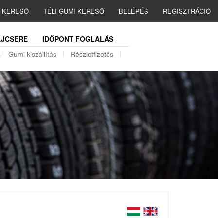
I KERESŐ
TÉLI GUMI KERESŐ
BELÉPÉS
REGISZTRÁCIÓ
JCSERE
IDŐPONT FOGLALÁS
Gumi kiszállítás
Részletfizetés