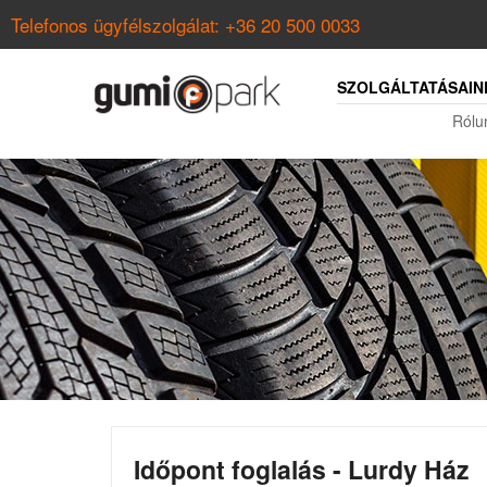
Telefonos ügyfélszolgálat:
+36 20 500 0033
SZOLGÁLTATÁSAIN
Rólu
Időpont foglalás - Lurdy Ház