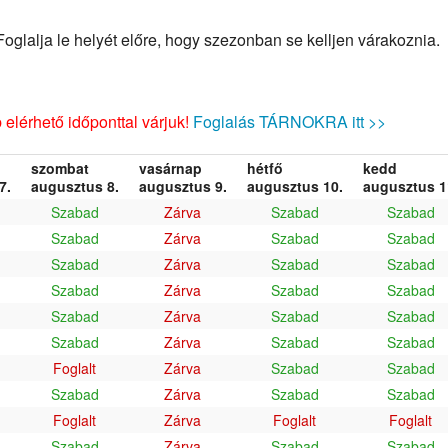
glalja le helyét előre, hogy szezonban se kelljen várakoznia.
elérhető időponttal várjuk!
Foglalás TÁRNOKRA itt >>
szombat
vasárnap
hétfő
kedd
7.
augusztus 8.
augusztus 9.
augusztus 10.
augusztus 1
Szabad
Zárva
Szabad
Szabad
Szabad
Zárva
Szabad
Szabad
Szabad
Zárva
Szabad
Szabad
Szabad
Zárva
Szabad
Szabad
Szabad
Zárva
Szabad
Szabad
Szabad
Zárva
Szabad
Szabad
Foglalt
Zárva
Szabad
Szabad
Szabad
Zárva
Szabad
Szabad
Foglalt
Zárva
Foglalt
Foglalt
Szabad
Zárva
Szabad
Szabad