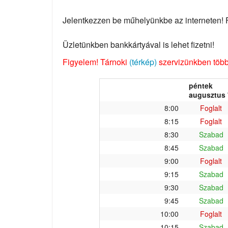
Jelentkezzen be műhelyünkbe az interneten! Fo
Üzletünkben bankkártyával is lehet fizetni!
Figyelem! Tárnoki
(térkép)
szervizünkben több 
péntek
augusztus 
8:00
Foglalt
8:15
Foglalt
8:30
Szabad
8:45
Szabad
9:00
Foglalt
9:15
Szabad
9:30
Szabad
9:45
Szabad
10:00
Foglalt
10:15
Szabad