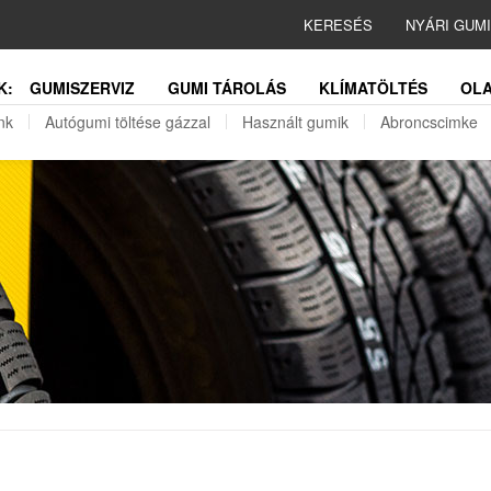
KERESÉS
NYÁRI GUM
K:
GUMISZERVIZ
GUMI TÁROLÁS
KLÍMATÖLTÉS
OLA
nk
Autógumi töltése gázzal
Használt gumik
Abroncscimke