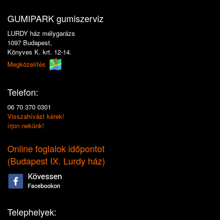
GUMIPARK gumiszerviz
LURDY ház mélygarázs
1097 Budapest,
Könyves K. krt. 12-14.
Megközelítés
Telefon:
06 70 370 0301
Visszahívást kérek!
írjon nekünk!
Online foglalok időpontot
(
Budapest IX. Lurdy ház
)
Telephelyek: