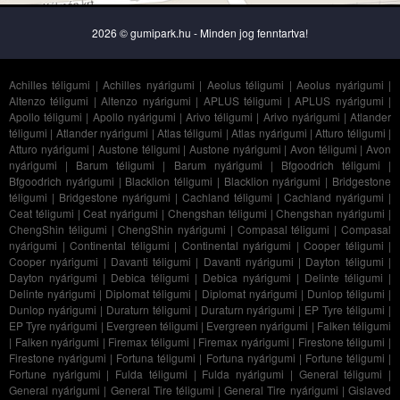
2026 © gumipark.hu - Minden jog fenntartva!
Achilles téligumi
|
Achilles nyárigumi
|
Aeolus téligumi
|
Aeolus nyárigumi
|
Altenzo téligumi
|
Altenzo nyárigumi
|
APLUS téligumi
|
APLUS nyárigumi
|
Apollo téligumi
|
Apollo nyárigumi
|
Arivo téligumi
|
Arivo nyárigumi
|
Atlander
téligumi
|
Atlander nyárigumi
|
Atlas téligumi
|
Atlas nyárigumi
|
Atturo téligumi
|
Atturo nyárigumi
|
Austone téligumi
|
Austone nyárigumi
|
Avon téligumi
|
Avon
nyárigumi
|
Barum téligumi
|
Barum nyárigumi
|
Bfgoodrich téligumi
|
Bfgoodrich nyárigumi
|
Blacklion téligumi
|
Blacklion nyárigumi
|
Bridgestone
téligumi
|
Bridgestone nyárigumi
|
Cachland téligumi
|
Cachland nyárigumi
|
Ceat téligumi
|
Ceat nyárigumi
|
Chengshan téligumi
|
Chengshan nyárigumi
|
ChengShin téligumi
|
ChengShin nyárigumi
|
Compasal téligumi
|
Compasal
nyárigumi
|
Continental téligumi
|
Continental nyárigumi
|
Cooper téligumi
|
Cooper nyárigumi
|
Davanti téligumi
|
Davanti nyárigumi
|
Dayton téligumi
|
Dayton nyárigumi
|
Debica téligumi
|
Debica nyárigumi
|
Delinte téligumi
|
Delinte nyárigumi
|
Diplomat téligumi
|
Diplomat nyárigumi
|
Dunlop téligumi
|
Dunlop nyárigumi
|
Duraturn téligumi
|
Duraturn nyárigumi
|
EP Tyre téligumi
|
EP Tyre nyárigumi
|
Evergreen téligumi
|
Evergreen nyárigumi
|
Falken téligumi
|
Falken nyárigumi
|
Firemax téligumi
|
Firemax nyárigumi
|
Firestone téligumi
|
Firestone nyárigumi
|
Fortuna téligumi
|
Fortuna nyárigumi
|
Fortune téligumi
|
Fortune nyárigumi
|
Fulda téligumi
|
Fulda nyárigumi
|
General téligumi
|
General nyárigumi
|
General Tire téligumi
|
General Tire nyárigumi
|
Gislaved