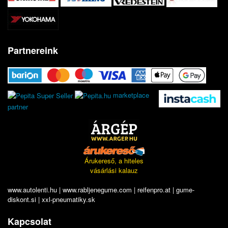
Partnereink
marketplace
partner
Árukereső, a hiteles
vásárlási kalauz
www.autolenti.hu
|
www.rabljenegume.com
|
reifenpro.at
|
gume-
diskont.si
|
xxl-pneumatiky.sk
Kapcsolat