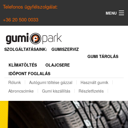
Telefonos ügyfélszolgálat:
MENU
+36 20 500 0033
KERESÉS
NYÁRI GUMI KERESŐ
SZOLGÁLTATÁSAINK:
GUMISZERVIZ
GUMI TÁROLÁS
TÉLI GUMI KERESŐ
KLÍMATÖLTÉS
OLAJCSERE
BELÉPÉS
IDŐPONT FOGLALÁS
REGISZTRÁCIÓ
Rólunk
Autógumi töltése gázzal
Használt gumik
Abroncscimke
Gumi kiszállítás
Részletfizetés