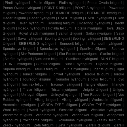
|
Pirelli nyárigumi
|
Platin téligumi
|
Platin nyárigumi
|
Pneus Ovada téligumi
|
Pneus Ovada nyárigumi
|
POINT S téligumi
|
POINT S nyárigumi
|
Powertrac
téligumi
|
Powertrac nyárigumi
|
PREMIORRI téligumi
|
PREMIORRI nyárigumi
|
Radar téligumi
|
Radar nyárigumi
|
RAPID téligumi
|
RAPID nyárigumi
|
Riken
téligumi
|
Riken nyárigumi
|
Roadhog téligumi
|
Roadhog nyárigumi
|
RoadX
téligumi
|
RoadX nyárigumi
|
Rotalla téligumi
|
Rotalla nyárigumi
|
Royal Black
téligumi
|
Royal Black nyárigumi
|
Sailun téligumi
|
Sailun nyárigumi
|
Sava
téligumi
|
Sava nyárigumi
|
Sebring téligumi
|
Sebring nyárigumi
|
SEIBERLING
téligumi
|
SEIBERLING nyárigumi
|
Semperit téligumi
|
Semperit nyárigumi
|
Speedways téligumi
|
Speedways nyárigumi
|
Sportiva téligumi
|
Sportiva
nyárigumi
|
Star Performer téligumi
|
Star Performer nyárigumi
|
Starfire téligumi
|
Starfire nyárigumi
|
Sumitomo téligumi
|
Sumitomo nyárigumi
|
SUN-F téligumi
|
SUN-F nyárigumi
|
Sunfull téligumi
|
Sunfull nyárigumi
|
Superia téligumi
|
Superia nyárigumi
|
Taurus téligumi
|
Taurus nyárigumi
|
Tigar téligumi
|
Tigar
nyárigumi
|
Tomket téligumi
|
Tomket nyárigumi
|
Torque téligumi
|
Torque
nyárigumi
|
Tourador téligumi
|
Tourador nyárigumi
|
Toyo téligumi
|
Toyo
nyárigumi
|
Tracmax téligumi
|
Tracmax nyárigumi
|
Triangle téligumi
|
Triangle
nyárigumi
|
Tristar téligumi
|
Tristar nyárigumi
|
Unigrip téligumi
|
Unigrip
nyárigumi
|
Uniroyal téligumi
|
Uniroyal nyárigumi
|
Vee Rubber téligumi
|
Vee
Rubber nyárigumi
|
Viking téligumi
|
Viking nyárigumi
|
Vredestein téligumi
|
Vredestein nyárigumi
|
WANDA TYRE téligumi
|
WANDA TYRE nyárigumi
|
Wanli téligumi
|
Wanli nyárigumi
|
Westlake téligumi
|
Westlake nyárigumi
|
Windforce téligumi
|
Windforce nyárigumi
|
Windpower téligumi
|
Windpower
nyárigumi
|
Yokohama téligumi
|
Yokohama nyárigumi
|
Zeetex téligumi
|
Zeetex nyárigumi
|
Zeta téligumi
|
Zeta nyárigumi
|
Ziarelli téligumi
|
Ziarelli