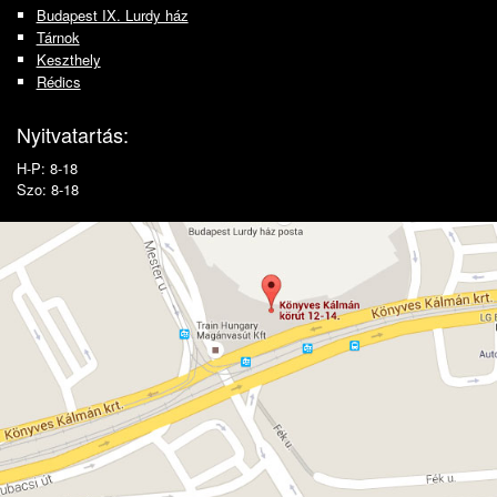
Budapest IX. Lurdy ház
Tárnok
Keszthely
Rédics
Nyitvatartás:
H-P: 8-18
Szo: 8-18