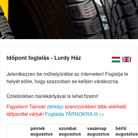
Időpont foglalás - Lurdy Ház
Jelentkezzen be műhelyünkbe az interneten! Foglalja le
helyét előre, hogy szezonban se kelljen várakoznia.
Üzletünkben bankkártyával is lehet fizetni!
Figyelem! Tárnoki
(térkép)
szervizünkben több elérhető
időponttal várjuk!
Foglalás TÁRNOKRA itt >>
péntek
szombat
vasárnap
hétfő
augusztus
augusztus
augusztus
augusztus