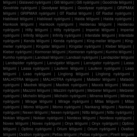
téligumi
|
Gislaved nyárigumi
|
Giti téligumi
|
Giti nyárigumi
|
Goodride téligumi
|
Goodride nyárigumi
|
Goodyear téligumi
|
Goodyear nyárigumi
|
GRIPMAX
téligumi
|
GRIPMAX nyárigumi
|
GT Radial téligumi
|
GT Radial nyárigumi
|
Habilead téligumi
|
Habilead nyárigumi
|
Haida téligumi
|
Haida nyárigumi
|
Hankook téligumi
|
Hankook nyárigumi
|
Heidenau téligumi
|
Heidenau
nyárigumi
|
Hifly téligumi
|
Hifly nyárigumi
|
Imperial téligumi
|
Imperial
nyárigumi
|
Infinity téligumi
|
Infinity nyárigumi
|
Interstate téligumi
|
Interstate
nyárigumi
|
Kenda téligumi
|
Kenda nyárigumi
|
King-meiler téligumi
|
King-
meiler nyárigumi
|
Kingstar téligumi
|
Kingstar nyárigumi
|
Kleber téligumi
|
Kleber nyárigumi
|
Kormoran téligumi
|
Kormoran nyárigumi
|
Kumho téligumi
|
Kumho nyárigumi
|
Landsail téligumi
|
Landsail nyárigumi
|
Landspider téligumi
|
Landspider nyárigumi
|
Lanvigator téligumi
|
Lanvigator nyárigumi
|
Lassa
téligumi
|
Lassa nyárigumi
|
Laufenn téligumi
|
Laufenn nyárigumi
|
Leao
téligumi
|
Leao nyárigumi
|
Linglong téligumi
|
Linglong nyárigumi
|
MALHOTRA téligumi
|
MALHOTRA nyárigumi
|
Matador téligumi
|
Matador
nyárigumi
|
Maxtrek téligumi
|
Maxtrek nyárigumi
|
Maxxis téligumi
|
Maxxis
nyárigumi
|
Mazzini téligumi
|
Mazzini nyárigumi
|
Metzeler téligumi
|
Metzeler
nyárigumi
|
Michelin téligumi
|
Michelin nyárigumi
|
Minerva téligumi
|
Minerva
nyárigumi
|
Mirage téligumi
|
Mirage nyárigumi
|
Mitas téligumi
|
Mitas
nyárigumi
|
Momo téligumi
|
Momo nyárigumi
|
Nankang téligumi
|
Nankang
nyárigumi
|
Nexen téligumi
|
Nexen nyárigumi
|
Nitto téligumi
|
Nitto nyárigumi
|
Nokian téligumi
|
Nokian nyárigumi
|
Nordexx téligumi
|
Nordexx nyárigumi
|
Novex téligumi
|
Novex nyárigumi
|
Onyx téligumi
|
Onyx nyárigumi
|
Optimo
téligumi
|
Optimo nyárigumi
|
Orium téligumi
|
Orium nyárigumi
|
Ovation
téligumi
|
Ovation nyárigumi
|
Petlas téligumi
|
Petlas nyárigumi
|
Pirelli téligumi