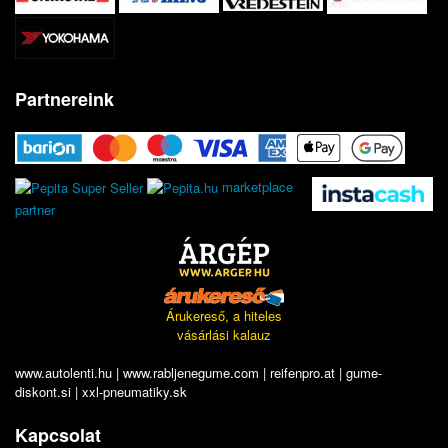
Partnereink
marketplace
partner
Árukereső, a hiteles
vásárlási kalauz
www.autolenti.hu
|
www.rabljenegume.com
|
reifenpro.at
|
gume-
diskont.si
|
xxl-pneumatiky.sk
Kapcsolat