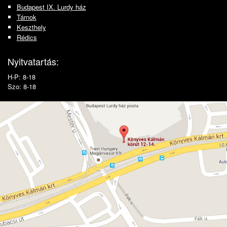
Budapest IX. Lurdy ház
Tárnok
Keszthely
Rédics
Nyitvatartás:
H-P: 8-18
Szo: 8-18