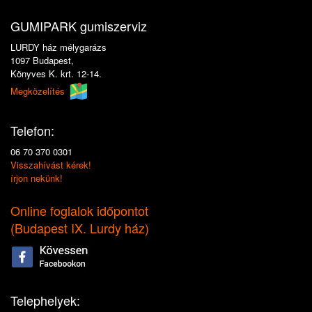
GUMIPARK gumiszerviz
LURDY ház mélygarázs
1097 Budapest,
Könyves K. krt. 12-14.
Megközelítés
Telefon:
06 70 370 0301
Visszahívást kérek!
írjon nekünk!
Online foglalok időpontot
(
Budapest IX. Lurdy ház
)
Telephelyek: