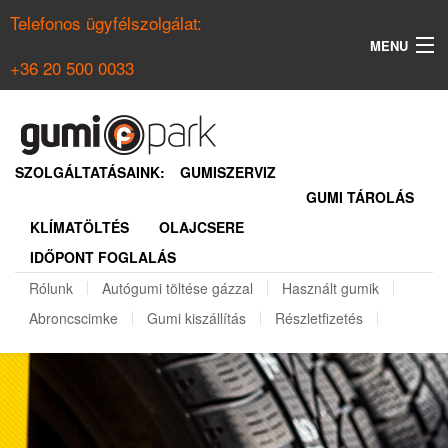
Telefonos ügyfélszolgálat:
MENU
+36 20 500 0033
KERESÉS
NYÁRI GUMI KERESŐ
SZOLGÁLTATÁSAINK:
GUMISZERVIZ
GUMI TÁROLÁS
TÉLI GUMI KERESŐ
KLÍMATÖLTÉS
OLAJCSERE
BELÉPÉS
IDŐPONT FOGLALÁS
REGISZTRÁCIÓ
Rólunk
Autógumi töltése gázzal
Használt gumik
Abroncscimke
Gumi kiszállítás
Részletfizetés