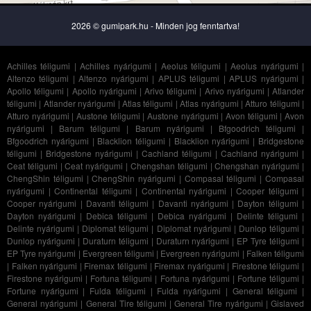
2026 © gumipark.hu - Minden jog fenntartva!
Achilles téligumi
|
Achilles nyárigumi
|
Aeolus téligumi
|
Aeolus nyárigumi
|
Altenzo téligumi
|
Altenzo nyárigumi
|
APLUS téligumi
|
APLUS nyárigumi
|
Apollo téligumi
|
Apollo nyárigumi
|
Arivo téligumi
|
Arivo nyárigumi
|
Atlander
téligumi
|
Atlander nyárigumi
|
Atlas téligumi
|
Atlas nyárigumi
|
Atturo téligumi
|
Atturo nyárigumi
|
Austone téligumi
|
Austone nyárigumi
|
Avon téligumi
|
Avon
nyárigumi
|
Barum téligumi
|
Barum nyárigumi
|
Bfgoodrich téligumi
|
Bfgoodrich nyárigumi
|
Blacklion téligumi
|
Blacklion nyárigumi
|
Bridgestone
téligumi
|
Bridgestone nyárigumi
|
Cachland téligumi
|
Cachland nyárigumi
|
Ceat téligumi
|
Ceat nyárigumi
|
Chengshan téligumi
|
Chengshan nyárigumi
|
ChengShin téligumi
|
ChengShin nyárigumi
|
Compasal téligumi
|
Compasal
nyárigumi
|
Continental téligumi
|
Continental nyárigumi
|
Cooper téligumi
|
Cooper nyárigumi
|
Davanti téligumi
|
Davanti nyárigumi
|
Dayton téligumi
|
Dayton nyárigumi
|
Debica téligumi
|
Debica nyárigumi
|
Delinte téligumi
|
Delinte nyárigumi
|
Diplomat téligumi
|
Diplomat nyárigumi
|
Dunlop téligumi
|
Dunlop nyárigumi
|
Duraturn téligumi
|
Duraturn nyárigumi
|
EP Tyre téligumi
|
EP Tyre nyárigumi
|
Evergreen téligumi
|
Evergreen nyárigumi
|
Falken téligumi
|
Falken nyárigumi
|
Firemax téligumi
|
Firemax nyárigumi
|
Firestone téligumi
|
Firestone nyárigumi
|
Fortuna téligumi
|
Fortuna nyárigumi
|
Fortune téligumi
|
Fortune nyárigumi
|
Fulda téligumi
|
Fulda nyárigumi
|
General téligumi
|
General nyárigumi
|
General Tire téligumi
|
General Tire nyárigumi
|
Gislaved