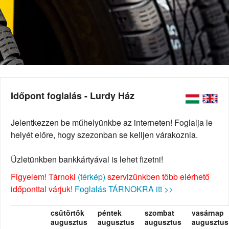
Időpont foglalás - Lurdy Ház
Jelentkezzen be műhelyünkbe az interneten! Foglalja le
helyét előre, hogy szezonban se kelljen várakoznia.
Üzletünkben bankkártyával is lehet fizetni!
Figyelem! Tárnoki
(térkép)
szervizünkben több elérhető
időponttal várjuk!
Foglalás TÁRNOKRA itt >>
csütörtök
péntek
szombat
vasárnap
augusztus
augusztus
augusztus
augusztus