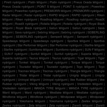
|
Pirelli nyárigumi
|
Platin téligumi
|
Platin nyárigumi
|
Pneus Ovada téligumi
|
Pneus Ovada nyárigumi
|
POINT S téligumi
|
POINT S nyárigumi
|
Powertrac
téligumi
|
Powertrac nyárigumi
|
PREMIORRI téligumi
|
PREMIORRI nyárigumi
|
Radar téligumi
|
Radar nyárigumi
|
RAPID téligumi
|
RAPID nyárigumi
|
Riken
téligumi
|
Riken nyárigumi
|
Roadhog téligumi
|
Roadhog nyárigumi
|
RoadX
téligumi
|
RoadX nyárigumi
|
Rotalla téligumi
|
Rotalla nyárigumi
|
Royal Black
téligumi
|
Royal Black nyárigumi
|
Sailun téligumi
|
Sailun nyárigumi
|
Sava
téligumi
|
Sava nyárigumi
|
Sebring téligumi
|
Sebring nyárigumi
|
SEIBERLING
téligumi
|
SEIBERLING nyárigumi
|
Semperit téligumi
|
Semperit nyárigumi
|
Speedways téligumi
|
Speedways nyárigumi
|
Sportiva téligumi
|
Sportiva
nyárigumi
|
Star Performer téligumi
|
Star Performer nyárigumi
|
Starfire téligumi
|
Starfire nyárigumi
|
Sumitomo téligumi
|
Sumitomo nyárigumi
|
SUN-F téligumi
|
SUN-F nyárigumi
|
Sunfull téligumi
|
Sunfull nyárigumi
|
Superia téligumi
|
Superia nyárigumi
|
Taurus téligumi
|
Taurus nyárigumi
|
Tigar téligumi
|
Tigar
nyárigumi
|
Tomket téligumi
|
Tomket nyárigumi
|
Torque téligumi
|
Torque
nyárigumi
|
Tourador téligumi
|
Tourador nyárigumi
|
Toyo téligumi
|
Toyo
nyárigumi
|
Tracmax téligumi
|
Tracmax nyárigumi
|
Triangle téligumi
|
Triangle
nyárigumi
|
Tristar téligumi
|
Tristar nyárigumi
|
Unigrip téligumi
|
Unigrip
nyárigumi
|
Uniroyal téligumi
|
Uniroyal nyárigumi
|
Vee Rubber téligumi
|
Vee
Rubber nyárigumi
|
Viking téligumi
|
Viking nyárigumi
|
Vredestein téligumi
|
Vredestein nyárigumi
|
WANDA TYRE téligumi
|
WANDA TYRE nyárigumi
|
Wanli téligumi
|
Wanli nyárigumi
|
Westlake téligumi
|
Westlake nyárigumi
|
Windforce téligumi
|
Windforce nyárigumi
|
Windpower téligumi
|
Windpower
nyárigumi
|
Yokohama téligumi
|
Yokohama nyárigumi
|
Zeetex téligumi
|
Zeetex nyárigumi
|
Zeta téligumi
|
Zeta nyárigumi
|
Ziarelli téligumi
|
Ziarelli