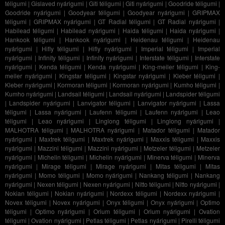
téligumi
|
Gislaved nyárigumi
|
Giti téligumi
|
Giti nyárigumi
|
Goodride téligumi
|
Goodride nyárigumi
|
Goodyear téligumi
|
Goodyear nyárigumi
|
GRIPMAX
téligumi
|
GRIPMAX nyárigumi
|
GT Radial téligumi
|
GT Radial nyárigumi
|
Habilead téligumi
|
Habilead nyárigumi
|
Haida téligumi
|
Haida nyárigumi
|
Hankook téligumi
|
Hankook nyárigumi
|
Heidenau téligumi
|
Heidenau
nyárigumi
|
Hifly téligumi
|
Hifly nyárigumi
|
Imperial téligumi
|
Imperial
nyárigumi
|
Infinity téligumi
|
Infinity nyárigumi
|
Interstate téligumi
|
Interstate
nyárigumi
|
Kenda téligumi
|
Kenda nyárigumi
|
King-meiler téligumi
|
King-
meiler nyárigumi
|
Kingstar téligumi
|
Kingstar nyárigumi
|
Kleber téligumi
|
Kleber nyárigumi
|
Kormoran téligumi
|
Kormoran nyárigumi
|
Kumho téligumi
|
Kumho nyárigumi
|
Landsail téligumi
|
Landsail nyárigumi
|
Landspider téligumi
|
Landspider nyárigumi
|
Lanvigator téligumi
|
Lanvigator nyárigumi
|
Lassa
téligumi
|
Lassa nyárigumi
|
Laufenn téligumi
|
Laufenn nyárigumi
|
Leao
téligumi
|
Leao nyárigumi
|
Linglong téligumi
|
Linglong nyárigumi
|
MALHOTRA téligumi
|
MALHOTRA nyárigumi
|
Matador téligumi
|
Matador
nyárigumi
|
Maxtrek téligumi
|
Maxtrek nyárigumi
|
Maxxis téligumi
|
Maxxis
nyárigumi
|
Mazzini téligumi
|
Mazzini nyárigumi
|
Metzeler téligumi
|
Metzeler
nyárigumi
|
Michelin téligumi
|
Michelin nyárigumi
|
Minerva téligumi
|
Minerva
nyárigumi
|
Mirage téligumi
|
Mirage nyárigumi
|
Mitas téligumi
|
Mitas
nyárigumi
|
Momo téligumi
|
Momo nyárigumi
|
Nankang téligumi
|
Nankang
nyárigumi
|
Nexen téligumi
|
Nexen nyárigumi
|
Nitto téligumi
|
Nitto nyárigumi
|
Nokian téligumi
|
Nokian nyárigumi
|
Nordexx téligumi
|
Nordexx nyárigumi
|
Novex téligumi
|
Novex nyárigumi
|
Onyx téligumi
|
Onyx nyárigumi
|
Optimo
téligumi
|
Optimo nyárigumi
|
Orium téligumi
|
Orium nyárigumi
|
Ovation
téligumi
|
Ovation nyárigumi
|
Petlas téligumi
|
Petlas nyárigumi
|
Pirelli téligumi