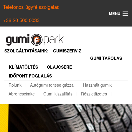
Telefonos ügyfélszolgálat:
MENU
+36 20 500 0033
KERESÉS
NYÁRI GUMI KERESŐ
SZOLGÁLTATÁSAINK:
GUMISZERVIZ
GUMI TÁROLÁS
TÉLI GUMI KERESŐ
KLÍMATÖLTÉS
OLAJCSERE
BELÉPÉS
IDŐPONT FOGLALÁS
REGISZTRÁCIÓ
Rólunk
Autógumi töltése gázzal
Használt gumik
Abroncscimke
Gumi kiszállítás
Részletfizetés