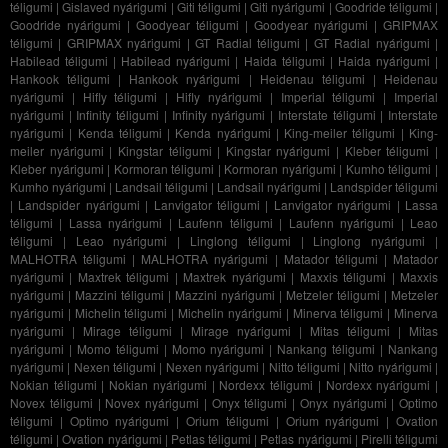
téligumi
|
Gislaved nyárigumi
|
Giti téligumi
|
Giti nyárigumi
|
Goodride téligumi
|
Goodride nyárigumi
|
Goodyear téligumi
|
Goodyear nyárigumi
|
GRIPMAX
téligumi
|
GRIPMAX nyárigumi
|
GT Radial téligumi
|
GT Radial nyárigumi
|
Habilead téligumi
|
Habilead nyárigumi
|
Haida téligumi
|
Haida nyárigumi
|
Hankook téligumi
|
Hankook nyárigumi
|
Heidenau téligumi
|
Heidenau
nyárigumi
|
Hifly téligumi
|
Hifly nyárigumi
|
Imperial téligumi
|
Imperial
nyárigumi
|
Infinity téligumi
|
Infinity nyárigumi
|
Interstate téligumi
|
Interstate
nyárigumi
|
Kenda téligumi
|
Kenda nyárigumi
|
King-meiler téligumi
|
King-
meiler nyárigumi
|
Kingstar téligumi
|
Kingstar nyárigumi
|
Kleber téligumi
|
Kleber nyárigumi
|
Kormoran téligumi
|
Kormoran nyárigumi
|
Kumho téligumi
|
Kumho nyárigumi
|
Landsail téligumi
|
Landsail nyárigumi
|
Landspider téligumi
|
Landspider nyárigumi
|
Lanvigator téligumi
|
Lanvigator nyárigumi
|
Lassa
téligumi
|
Lassa nyárigumi
|
Laufenn téligumi
|
Laufenn nyárigumi
|
Leao
téligumi
|
Leao nyárigumi
|
Linglong téligumi
|
Linglong nyárigumi
|
MALHOTRA téligumi
|
MALHOTRA nyárigumi
|
Matador téligumi
|
Matador
nyárigumi
|
Maxtrek téligumi
|
Maxtrek nyárigumi
|
Maxxis téligumi
|
Maxxis
nyárigumi
|
Mazzini téligumi
|
Mazzini nyárigumi
|
Metzeler téligumi
|
Metzeler
nyárigumi
|
Michelin téligumi
|
Michelin nyárigumi
|
Minerva téligumi
|
Minerva
nyárigumi
|
Mirage téligumi
|
Mirage nyárigumi
|
Mitas téligumi
|
Mitas
nyárigumi
|
Momo téligumi
|
Momo nyárigumi
|
Nankang téligumi
|
Nankang
nyárigumi
|
Nexen téligumi
|
Nexen nyárigumi
|
Nitto téligumi
|
Nitto nyárigumi
|
Nokian téligumi
|
Nokian nyárigumi
|
Nordexx téligumi
|
Nordexx nyárigumi
|
Novex téligumi
|
Novex nyárigumi
|
Onyx téligumi
|
Onyx nyárigumi
|
Optimo
téligumi
|
Optimo nyárigumi
|
Orium téligumi
|
Orium nyárigumi
|
Ovation
téligumi
|
Ovation nyárigumi
|
Petlas téligumi
|
Petlas nyárigumi
|
Pirelli téligumi