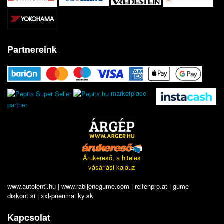
Partnereink
marketplace
partner
Árukereső, a hiteles
vásárlási kalauz
www.autolenti.hu
|
www.rabljenegume.com
|
reifenpro.at
|
gume-
diskont.si
|
xxl-pneumatiky.sk
Kapcsolat