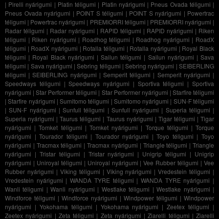
|
Pirelli nyárigumi
|
Platin téligumi
|
Platin nyárigumi
|
Pneus Ovada téligumi
|
Pneus Ovada nyárigumi
|
POINT S téligumi
|
POINT S nyárigumi
|
Powertrac
téligumi
|
Powertrac nyárigumi
|
PREMIORRI téligumi
|
PREMIORRI nyárigumi
|
Radar téligumi
|
Radar nyárigumi
|
RAPID téligumi
|
RAPID nyárigumi
|
Riken
téligumi
|
Riken nyárigumi
|
Roadhog téligumi
|
Roadhog nyárigumi
|
RoadX
téligumi
|
RoadX nyárigumi
|
Rotalla téligumi
|
Rotalla nyárigumi
|
Royal Black
téligumi
|
Royal Black nyárigumi
|
Sailun téligumi
|
Sailun nyárigumi
|
Sava
téligumi
|
Sava nyárigumi
|
Sebring téligumi
|
Sebring nyárigumi
|
SEIBERLING
téligumi
|
SEIBERLING nyárigumi
|
Semperit téligumi
|
Semperit nyárigumi
|
Speedways téligumi
|
Speedways nyárigumi
|
Sportiva téligumi
|
Sportiva
nyárigumi
|
Star Performer téligumi
|
Star Performer nyárigumi
|
Starfire téligumi
|
Starfire nyárigumi
|
Sumitomo téligumi
|
Sumitomo nyárigumi
|
SUN-F téligumi
|
SUN-F nyárigumi
|
Sunfull téligumi
|
Sunfull nyárigumi
|
Superia téligumi
|
Superia nyárigumi
|
Taurus téligumi
|
Taurus nyárigumi
|
Tigar téligumi
|
Tigar
nyárigumi
|
Tomket téligumi
|
Tomket nyárigumi
|
Torque téligumi
|
Torque
nyárigumi
|
Tourador téligumi
|
Tourador nyárigumi
|
Toyo téligumi
|
Toyo
nyárigumi
|
Tracmax téligumi
|
Tracmax nyárigumi
|
Triangle téligumi
|
Triangle
nyárigumi
|
Tristar téligumi
|
Tristar nyárigumi
|
Unigrip téligumi
|
Unigrip
nyárigumi
|
Uniroyal téligumi
|
Uniroyal nyárigumi
|
Vee Rubber téligumi
|
Vee
Rubber nyárigumi
|
Viking téligumi
|
Viking nyárigumi
|
Vredestein téligumi
|
Vredestein nyárigumi
|
WANDA TYRE téligumi
|
WANDA TYRE nyárigumi
|
Wanli téligumi
|
Wanli nyárigumi
|
Westlake téligumi
|
Westlake nyárigumi
|
Windforce téligumi
|
Windforce nyárigumi
|
Windpower téligumi
|
Windpower
nyárigumi
|
Yokohama téligumi
|
Yokohama nyárigumi
|
Zeetex téligumi
|
Zeetex nyárigumi
|
Zeta téligumi
|
Zeta nyárigumi
|
Ziarelli téligumi
|
Ziarelli