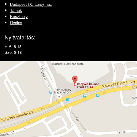
Budapest IX. Lurdy ház
Tárnok
Keszthely
Rédics
Nyitvatartás:
H-P: 8-18
Szo: 8-18