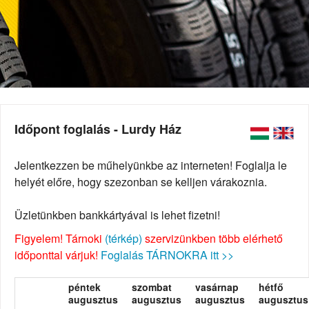
Időpont foglalás - Lurdy Ház
Jelentkezzen be műhelyünkbe az interneten! Foglalja le
helyét előre, hogy szezonban se kelljen várakoznia.
Üzletünkben bankkártyával is lehet fizetni!
Figyelem! Tárnoki
(térkép)
szervizünkben több elérhető
időponttal várjuk!
Foglalás TÁRNOKRA itt >>
péntek
szombat
vasárnap
hétfő
augusztus
augusztus
augusztus
augusztus