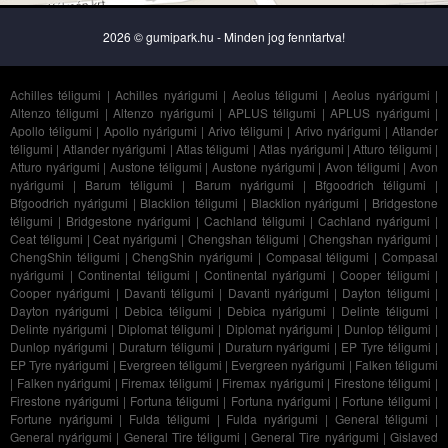
2026 © gumipark.hu - Minden jog fenntartva!
Achilles téligumi
|
Achilles nyárigumi
|
Aeolus téligumi
|
Aeolus nyárigumi
|
Altenzo téligumi
|
Altenzo nyárigumi
|
APLUS téligumi
|
APLUS nyárigumi
|
Apollo téligumi
|
Apollo nyárigumi
|
Arivo téligumi
|
Arivo nyárigumi
|
Atlander
téligumi
|
Atlander nyárigumi
|
Atlas téligumi
|
Atlas nyárigumi
|
Atturo téligumi
|
Atturo nyárigumi
|
Austone téligumi
|
Austone nyárigumi
|
Avon téligumi
|
Avon
nyárigumi
|
Barum téligumi
|
Barum nyárigumi
|
Bfgoodrich téligumi
|
Bfgoodrich nyárigumi
|
Blacklion téligumi
|
Blacklion nyárigumi
|
Bridgestone
téligumi
|
Bridgestone nyárigumi
|
Cachland téligumi
|
Cachland nyárigumi
|
Ceat téligumi
|
Ceat nyárigumi
|
Chengshan téligumi
|
Chengshan nyárigumi
|
ChengShin téligumi
|
ChengShin nyárigumi
|
Compasal téligumi
|
Compasal
nyárigumi
|
Continental téligumi
|
Continental nyárigumi
|
Cooper téligumi
|
Cooper nyárigumi
|
Davanti téligumi
|
Davanti nyárigumi
|
Dayton téligumi
|
Dayton nyárigumi
|
Debica téligumi
|
Debica nyárigumi
|
Delinte téligumi
|
Delinte nyárigumi
|
Diplomat téligumi
|
Diplomat nyárigumi
|
Dunlop téligumi
|
Dunlop nyárigumi
|
Duraturn téligumi
|
Duraturn nyárigumi
|
EP Tyre téligumi
|
EP Tyre nyárigumi
|
Evergreen téligumi
|
Evergreen nyárigumi
|
Falken téligumi
|
Falken nyárigumi
|
Firemax téligumi
|
Firemax nyárigumi
|
Firestone téligumi
|
Firestone nyárigumi
|
Fortuna téligumi
|
Fortuna nyárigumi
|
Fortune téligumi
|
Fortune nyárigumi
|
Fulda téligumi
|
Fulda nyárigumi
|
General téligumi
|
General nyárigumi
|
General Tire téligumi
|
General Tire nyárigumi
|
Gislaved