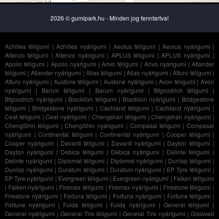
2026 © gumipark.hu - Minden jog fenntartva!
Achilles téligumi
|
Achilles nyárigumi
|
Aeolus téligumi
|
Aeolus nyárigumi
|
Altenzo téligumi
|
Altenzo nyárigumi
|
APLUS téligumi
|
APLUS nyárigumi
|
Apollo téligumi
|
Apollo nyárigumi
|
Arivo téligumi
|
Arivo nyárigumi
|
Atlander
téligumi
|
Atlander nyárigumi
|
Atlas téligumi
|
Atlas nyárigumi
|
Atturo téligumi
|
Atturo nyárigumi
|
Austone téligumi
|
Austone nyárigumi
|
Avon téligumi
|
Avon
nyárigumi
|
Barum téligumi
|
Barum nyárigumi
|
Bfgoodrich téligumi
|
Bfgoodrich nyárigumi
|
Blacklion téligumi
|
Blacklion nyárigumi
|
Bridgestone
téligumi
|
Bridgestone nyárigumi
|
Cachland téligumi
|
Cachland nyárigumi
|
Ceat téligumi
|
Ceat nyárigumi
|
Chengshan téligumi
|
Chengshan nyárigumi
|
ChengShin téligumi
|
ChengShin nyárigumi
|
Compasal téligumi
|
Compasal
nyárigumi
|
Continental téligumi
|
Continental nyárigumi
|
Cooper téligumi
|
Cooper nyárigumi
|
Davanti téligumi
|
Davanti nyárigumi
|
Dayton téligumi
|
Dayton nyárigumi
|
Debica téligumi
|
Debica nyárigumi
|
Delinte téligumi
|
Delinte nyárigumi
|
Diplomat téligumi
|
Diplomat nyárigumi
|
Dunlop téligumi
|
Dunlop nyárigumi
|
Duraturn téligumi
|
Duraturn nyárigumi
|
EP Tyre téligumi
|
EP Tyre nyárigumi
|
Evergreen téligumi
|
Evergreen nyárigumi
|
Falken téligumi
|
Falken nyárigumi
|
Firemax téligumi
|
Firemax nyárigumi
|
Firestone téligumi
|
Firestone nyárigumi
|
Fortuna téligumi
|
Fortuna nyárigumi
|
Fortune téligumi
|
Fortune nyárigumi
|
Fulda téligumi
|
Fulda nyárigumi
|
General téligumi
|
General nyárigumi
|
General Tire téligumi
|
General Tire nyárigumi
|
Gislaved