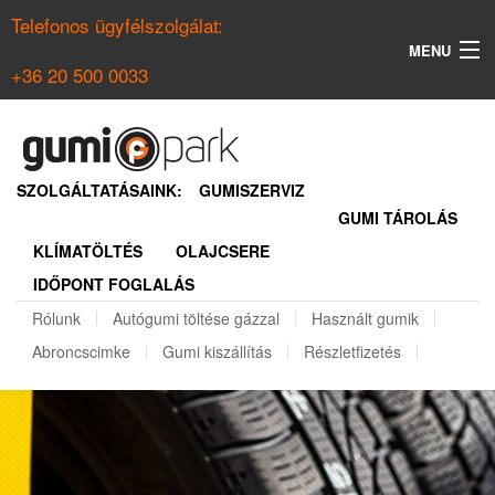
Telefonos ügyfélszolgálat:
MENU
+36 20 500 0033
KERESÉS
NYÁRI GUMI KERESŐ
SZOLGÁLTATÁSAINK:
GUMISZERVIZ
GUMI TÁROLÁS
TÉLI GUMI KERESŐ
KLÍMATÖLTÉS
OLAJCSERE
BELÉPÉS
IDŐPONT FOGLALÁS
REGISZTRÁCIÓ
Rólunk
Autógumi töltése gázzal
Használt gumik
Abroncscimke
Gumi kiszállítás
Részletfizetés