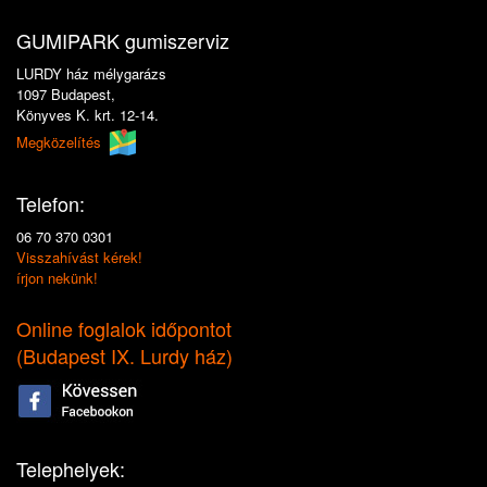
GUMIPARK gumiszerviz
LURDY ház mélygarázs
1097 Budapest,
Könyves K. krt. 12-14.
Megközelítés
Telefon:
06 70 370 0301
Visszahívást kérek!
írjon nekünk!
Online foglalok időpontot
(
Budapest IX. Lurdy ház
)
Telephelyek: