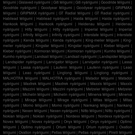
téligumi
|
Gislaved nyárigumi
|
Giti téligumi
|
Giti nyárigumi
|
Goodride téligumi
|
Goodride nyárigumi
|
Goodyear téligumi
|
Goodyear nyárigumi
|
GRIPMAX
téligumi
|
GRIPMAX nyárigumi
|
GT Radial téligumi
|
GT Radial nyárigumi
|
Habilead téligumi
|
Habilead nyárigumi
|
Haida téligumi
|
Haida nyárigumi
|
Hankook téligumi
|
Hankook nyárigumi
|
Heidenau téligumi
|
Heidenau
nyárigumi
|
Hifly téligumi
|
Hifly nyárigumi
|
Imperial téligumi
|
Imperial
nyárigumi
|
Infinity téligumi
|
Infinity nyárigumi
|
Interstate téligumi
|
Interstate
nyárigumi
|
Kenda téligumi
|
Kenda nyárigumi
|
King-meiler téligumi
|
King-
meiler nyárigumi
|
Kingstar téligumi
|
Kingstar nyárigumi
|
Kleber téligumi
|
Kleber nyárigumi
|
Kormoran téligumi
|
Kormoran nyárigumi
|
Kumho téligumi
|
Kumho nyárigumi
|
Landsail téligumi
|
Landsail nyárigumi
|
Landspider téligumi
|
Landspider nyárigumi
|
Lanvigator téligumi
|
Lanvigator nyárigumi
|
Lassa
téligumi
|
Lassa nyárigumi
|
Laufenn téligumi
|
Laufenn nyárigumi
|
Leao
téligumi
|
Leao nyárigumi
|
Linglong téligumi
|
Linglong nyárigumi
|
MALHOTRA téligumi
|
MALHOTRA nyárigumi
|
Matador téligumi
|
Matador
nyárigumi
|
Maxtrek téligumi
|
Maxtrek nyárigumi
|
Maxxis téligumi
|
Maxxis
nyárigumi
|
Mazzini téligumi
|
Mazzini nyárigumi
|
Metzeler téligumi
|
Metzeler
nyárigumi
|
Michelin téligumi
|
Michelin nyárigumi
|
Minerva téligumi
|
Minerva
nyárigumi
|
Mirage téligumi
|
Mirage nyárigumi
|
Mitas téligumi
|
Mitas
nyárigumi
|
Momo téligumi
|
Momo nyárigumi
|
Nankang téligumi
|
Nankang
nyárigumi
|
Nexen téligumi
|
Nexen nyárigumi
|
Nitto téligumi
|
Nitto nyárigumi
|
Nokian téligumi
|
Nokian nyárigumi
|
Nordexx téligumi
|
Nordexx nyárigumi
|
Novex téligumi
|
Novex nyárigumi
|
Onyx téligumi
|
Onyx nyárigumi
|
Optimo
téligumi
|
Optimo nyárigumi
|
Orium téligumi
|
Orium nyárigumi
|
Ovation
téligumi
|
Ovation nyárigumi
|
Petlas téligumi
|
Petlas nyárigumi
|
Pirelli téligumi