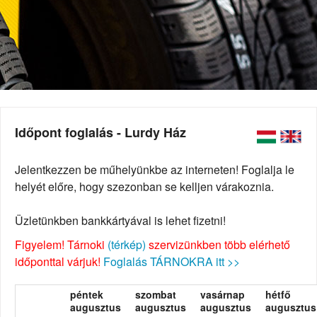
Időpont foglalás - Lurdy Ház
Jelentkezzen be műhelyünkbe az interneten! Foglalja le
helyét előre, hogy szezonban se kelljen várakoznia.
Üzletünkben bankkártyával is lehet fizetni!
Figyelem! Tárnoki
(térkép)
szervizünkben több elérhető
időponttal várjuk!
Foglalás TÁRNOKRA itt >>
péntek
szombat
vasárnap
hétfő
augusztus
augusztus
augusztus
augusztus