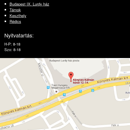
Budapest IX. Lurdy ház
Tárnok
Keszthely
Rédics
Nyitvatartás:
H-P: 8-18
Szo: 8-18