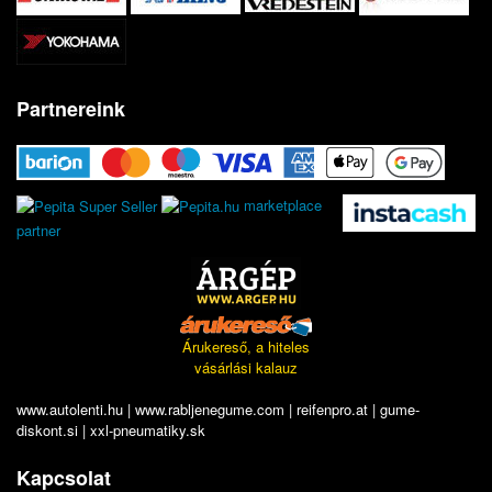
Partnereink
marketplace
partner
Árukereső, a hiteles
vásárlási kalauz
www.autolenti.hu
|
www.rabljenegume.com
|
reifenpro.at
|
gume-
diskont.si
|
xxl-pneumatiky.sk
Kapcsolat