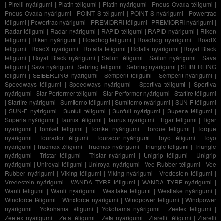
|
Pirelli nyárigumi
|
Platin téligumi
|
Platin nyárigumi
|
Pneus Ovada téligumi
|
Pneus Ovada nyárigumi
|
POINT S téligumi
|
POINT S nyárigumi
|
Powertrac
téligumi
|
Powertrac nyárigumi
|
PREMIORRI téligumi
|
PREMIORRI nyárigumi
|
Radar téligumi
|
Radar nyárigumi
|
RAPID téligumi
|
RAPID nyárigumi
|
Riken
téligumi
|
Riken nyárigumi
|
Roadhog téligumi
|
Roadhog nyárigumi
|
RoadX
téligumi
|
RoadX nyárigumi
|
Rotalla téligumi
|
Rotalla nyárigumi
|
Royal Black
téligumi
|
Royal Black nyárigumi
|
Sailun téligumi
|
Sailun nyárigumi
|
Sava
téligumi
|
Sava nyárigumi
|
Sebring téligumi
|
Sebring nyárigumi
|
SEIBERLING
téligumi
|
SEIBERLING nyárigumi
|
Semperit téligumi
|
Semperit nyárigumi
|
Speedways téligumi
|
Speedways nyárigumi
|
Sportiva téligumi
|
Sportiva
nyárigumi
|
Star Performer téligumi
|
Star Performer nyárigumi
|
Starfire téligumi
|
Starfire nyárigumi
|
Sumitomo téligumi
|
Sumitomo nyárigumi
|
SUN-F téligumi
|
SUN-F nyárigumi
|
Sunfull téligumi
|
Sunfull nyárigumi
|
Superia téligumi
|
Superia nyárigumi
|
Taurus téligumi
|
Taurus nyárigumi
|
Tigar téligumi
|
Tigar
nyárigumi
|
Tomket téligumi
|
Tomket nyárigumi
|
Torque téligumi
|
Torque
nyárigumi
|
Tourador téligumi
|
Tourador nyárigumi
|
Toyo téligumi
|
Toyo
nyárigumi
|
Tracmax téligumi
|
Tracmax nyárigumi
|
Triangle téligumi
|
Triangle
nyárigumi
|
Tristar téligumi
|
Tristar nyárigumi
|
Unigrip téligumi
|
Unigrip
nyárigumi
|
Uniroyal téligumi
|
Uniroyal nyárigumi
|
Vee Rubber téligumi
|
Vee
Rubber nyárigumi
|
Viking téligumi
|
Viking nyárigumi
|
Vredestein téligumi
|
Vredestein nyárigumi
|
WANDA TYRE téligumi
|
WANDA TYRE nyárigumi
|
Wanli téligumi
|
Wanli nyárigumi
|
Westlake téligumi
|
Westlake nyárigumi
|
Windforce téligumi
|
Windforce nyárigumi
|
Windpower téligumi
|
Windpower
nyárigumi
|
Yokohama téligumi
|
Yokohama nyárigumi
|
Zeetex téligumi
|
Zeetex nyárigumi
|
Zeta téligumi
|
Zeta nyárigumi
|
Ziarelli téligumi
|
Ziarelli