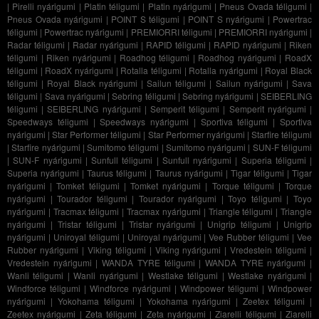
|
Pirelli nyárigumi
|
Platin téligumi
|
Platin nyárigumi
|
Pneus Ovada téligumi
|
Pneus Ovada nyárigumi
|
POINT S téligumi
|
POINT S nyárigumi
|
Powertrac
téligumi
|
Powertrac nyárigumi
|
PREMIORRI téligumi
|
PREMIORRI nyárigumi
|
Radar téligumi
|
Radar nyárigumi
|
RAPID téligumi
|
RAPID nyárigumi
|
Riken
téligumi
|
Riken nyárigumi
|
Roadhog téligumi
|
Roadhog nyárigumi
|
RoadX
téligumi
|
RoadX nyárigumi
|
Rotalla téligumi
|
Rotalla nyárigumi
|
Royal Black
téligumi
|
Royal Black nyárigumi
|
Sailun téligumi
|
Sailun nyárigumi
|
Sava
téligumi
|
Sava nyárigumi
|
Sebring téligumi
|
Sebring nyárigumi
|
SEIBERLING
téligumi
|
SEIBERLING nyárigumi
|
Semperit téligumi
|
Semperit nyárigumi
|
Speedways téligumi
|
Speedways nyárigumi
|
Sportiva téligumi
|
Sportiva
nyárigumi
|
Star Performer téligumi
|
Star Performer nyárigumi
|
Starfire téligumi
|
Starfire nyárigumi
|
Sumitomo téligumi
|
Sumitomo nyárigumi
|
SUN-F téligumi
|
SUN-F nyárigumi
|
Sunfull téligumi
|
Sunfull nyárigumi
|
Superia téligumi
|
Superia nyárigumi
|
Taurus téligumi
|
Taurus nyárigumi
|
Tigar téligumi
|
Tigar
nyárigumi
|
Tomket téligumi
|
Tomket nyárigumi
|
Torque téligumi
|
Torque
nyárigumi
|
Tourador téligumi
|
Tourador nyárigumi
|
Toyo téligumi
|
Toyo
nyárigumi
|
Tracmax téligumi
|
Tracmax nyárigumi
|
Triangle téligumi
|
Triangle
nyárigumi
|
Tristar téligumi
|
Tristar nyárigumi
|
Unigrip téligumi
|
Unigrip
nyárigumi
|
Uniroyal téligumi
|
Uniroyal nyárigumi
|
Vee Rubber téligumi
|
Vee
Rubber nyárigumi
|
Viking téligumi
|
Viking nyárigumi
|
Vredestein téligumi
|
Vredestein nyárigumi
|
WANDA TYRE téligumi
|
WANDA TYRE nyárigumi
|
Wanli téligumi
|
Wanli nyárigumi
|
Westlake téligumi
|
Westlake nyárigumi
|
Windforce téligumi
|
Windforce nyárigumi
|
Windpower téligumi
|
Windpower
nyárigumi
|
Yokohama téligumi
|
Yokohama nyárigumi
|
Zeetex téligumi
|
Zeetex nyárigumi
|
Zeta téligumi
|
Zeta nyárigumi
|
Ziarelli téligumi
|
Ziarelli