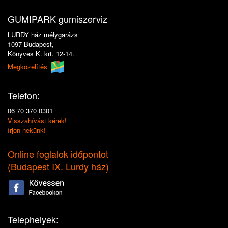
GUMIPARK gumiszerviz
LURDY ház mélygarázs
1097 Budapest,
Könyves K. krt. 12-14.
Megközelítés
Telefon:
06 70 370 0301
Visszahívást kérek!
írjon nekünk!
Online foglalok időpontot
(
Budapest IX. Lurdy ház
)
Telephelyek: