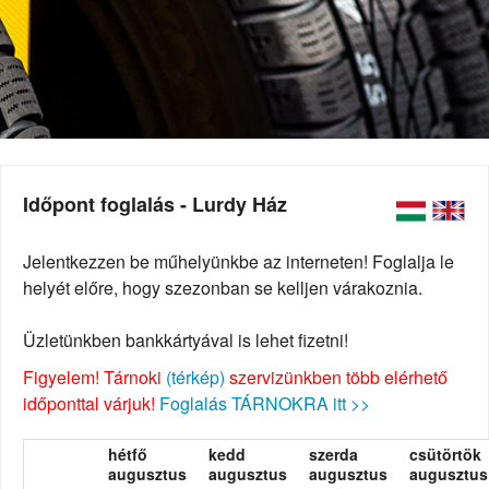
Időpont foglalás - Lurdy Ház
Jelentkezzen be műhelyünkbe az interneten! Foglalja le
helyét előre, hogy szezonban se kelljen várakoznia.
Üzletünkben bankkártyával is lehet fizetni!
Figyelem! Tárnoki
(térkép)
szervizünkben több elérhető
időponttal várjuk!
Foglalás TÁRNOKRA itt >>
hétfő
kedd
szerda
csütörtök
augusztus
augusztus
augusztus
augusztus