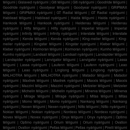
téligumi
|
Gislaved nyárigumi
|
Giti téligumi
|
Giti nyárigumi
|
Goodride téligumi
|
Goodride nyárigumi
|
Goodyear téligumi
|
Goodyear nyárigumi
|
GRIPMAX
téligumi
|
GRIPMAX nyárigumi
|
GT Radial téligumi
|
GT Radial nyárigumi
|
Habilead téligumi
|
Habilead nyárigumi
|
Haida téligumi
|
Haida nyárigumi
|
Hankook téligumi
|
Hankook nyárigumi
|
Heidenau téligumi
|
Heidenau
nyárigumi
|
Hifly téligumi
|
Hifly nyárigumi
|
Imperial téligumi
|
Imperial
nyárigumi
|
Infinity téligumi
|
Infinity nyárigumi
|
Interstate téligumi
|
Interstate
nyárigumi
|
Kenda téligumi
|
Kenda nyárigumi
|
King-meiler téligumi
|
King-
meiler nyárigumi
|
Kingstar téligumi
|
Kingstar nyárigumi
|
Kleber téligumi
|
Kleber nyárigumi
|
Kormoran téligumi
|
Kormoran nyárigumi
|
Kumho téligumi
|
Kumho nyárigumi
|
Landsail téligumi
|
Landsail nyárigumi
|
Landspider téligumi
|
Landspider nyárigumi
|
Lanvigator téligumi
|
Lanvigator nyárigumi
|
Lassa
téligumi
|
Lassa nyárigumi
|
Laufenn téligumi
|
Laufenn nyárigumi
|
Leao
téligumi
|
Leao nyárigumi
|
Linglong téligumi
|
Linglong nyárigumi
|
MALHOTRA téligumi
|
MALHOTRA nyárigumi
|
Matador téligumi
|
Matador
nyárigumi
|
Maxtrek téligumi
|
Maxtrek nyárigumi
|
Maxxis téligumi
|
Maxxis
nyárigumi
|
Mazzini téligumi
|
Mazzini nyárigumi
|
Metzeler téligumi
|
Metzeler
nyárigumi
|
Michelin téligumi
|
Michelin nyárigumi
|
Minerva téligumi
|
Minerva
nyárigumi
|
Mirage téligumi
|
Mirage nyárigumi
|
Mitas téligumi
|
Mitas
nyárigumi
|
Momo téligumi
|
Momo nyárigumi
|
Nankang téligumi
|
Nankang
nyárigumi
|
Nexen téligumi
|
Nexen nyárigumi
|
Nitto téligumi
|
Nitto nyárigumi
|
Nokian téligumi
|
Nokian nyárigumi
|
Nordexx téligumi
|
Nordexx nyárigumi
|
Novex téligumi
|
Novex nyárigumi
|
Onyx téligumi
|
Onyx nyárigumi
|
Optimo
téligumi
|
Optimo nyárigumi
|
Orium téligumi
|
Orium nyárigumi
|
Ovation
téligumi
|
Ovation nyárigumi
|
Petlas téligumi
|
Petlas nyárigumi
|
Pirelli téligumi