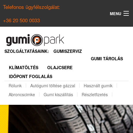
Telefonos ügyfélszolgálat:
MENU
+36 20 500 0033
KERESÉS
NYÁRI GUMI KERESŐ
SZOLGÁLTATÁSAINK:
GUMISZERVIZ
GUMI TÁROLÁS
TÉLI GUMI KERESŐ
KLÍMATÖLTÉS
OLAJCSERE
BELÉPÉS
IDŐPONT FOGLALÁS
REGISZTRÁCIÓ
Rólunk
Autógumi töltése gázzal
Használt gumik
Abroncscimke
Gumi kiszállítás
Részletfizetés