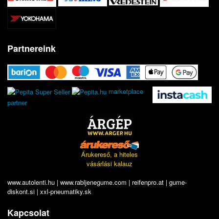
Partnereink
marketplace
partner
Árukereső, a hiteles
vásárlási kalauz
www.autolenti.hu
|
www.rabljenegume.com
|
reifenpro.at
|
gume-
diskont.si
|
xxl-pneumatiky.sk
Kapcsolat