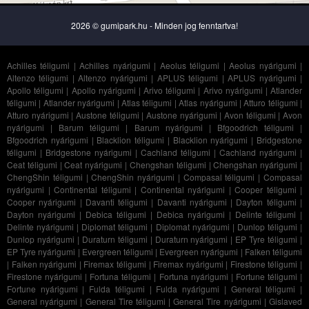
2026 © gumipark.hu - Minden jog fenntartva!
Achilles téligumi
|
Achilles nyárigumi
|
Aeolus téligumi
|
Aeolus nyárigumi
|
Altenzo téligumi
|
Altenzo nyárigumi
|
APLUS téligumi
|
APLUS nyárigumi
|
Apollo téligumi
|
Apollo nyárigumi
|
Arivo téligumi
|
Arivo nyárigumi
|
Atlander
téligumi
|
Atlander nyárigumi
|
Atlas téligumi
|
Atlas nyárigumi
|
Atturo téligumi
|
Atturo nyárigumi
|
Austone téligumi
|
Austone nyárigumi
|
Avon téligumi
|
Avon
nyárigumi
|
Barum téligumi
|
Barum nyárigumi
|
Bfgoodrich téligumi
|
Bfgoodrich nyárigumi
|
Blacklion téligumi
|
Blacklion nyárigumi
|
Bridgestone
téligumi
|
Bridgestone nyárigumi
|
Cachland téligumi
|
Cachland nyárigumi
|
Ceat téligumi
|
Ceat nyárigumi
|
Chengshan téligumi
|
Chengshan nyárigumi
|
ChengShin téligumi
|
ChengShin nyárigumi
|
Compasal téligumi
|
Compasal
nyárigumi
|
Continental téligumi
|
Continental nyárigumi
|
Cooper téligumi
|
Cooper nyárigumi
|
Davanti téligumi
|
Davanti nyárigumi
|
Dayton téligumi
|
Dayton nyárigumi
|
Debica téligumi
|
Debica nyárigumi
|
Delinte téligumi
|
Delinte nyárigumi
|
Diplomat téligumi
|
Diplomat nyárigumi
|
Dunlop téligumi
|
Dunlop nyárigumi
|
Duraturn téligumi
|
Duraturn nyárigumi
|
EP Tyre téligumi
|
EP Tyre nyárigumi
|
Evergreen téligumi
|
Evergreen nyárigumi
|
Falken téligumi
|
Falken nyárigumi
|
Firemax téligumi
|
Firemax nyárigumi
|
Firestone téligumi
|
Firestone nyárigumi
|
Fortuna téligumi
|
Fortuna nyárigumi
|
Fortune téligumi
|
Fortune nyárigumi
|
Fulda téligumi
|
Fulda nyárigumi
|
General téligumi
|
General nyárigumi
|
General Tire téligumi
|
General Tire nyárigumi
|
Gislaved