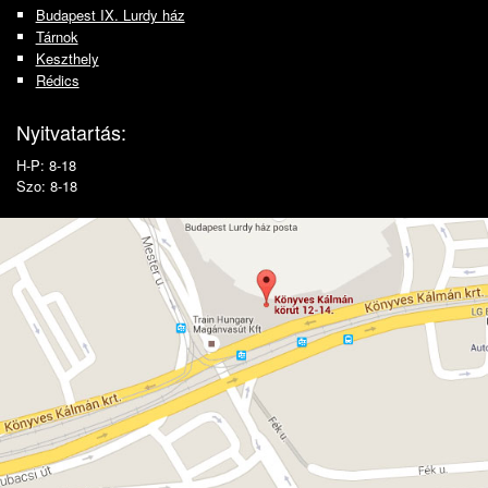
Budapest IX. Lurdy ház
Tárnok
Keszthely
Rédics
Nyitvatartás:
H-P: 8-18
Szo: 8-18