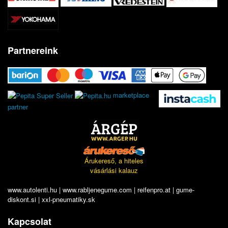
Partnereink
marketplace
partner
Árukereső, a hiteles
vásárlási kalauz
www.autolenti.hu
|
www.rabljenegume.com
|
reifenpro.at
|
gume-
diskont.si
|
xxl-pneumatiky.sk
Kapcsolat