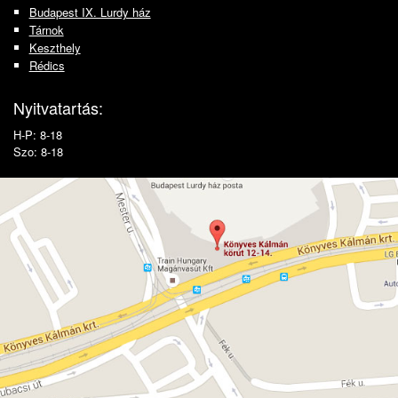
Budapest IX. Lurdy ház
Tárnok
Keszthely
Rédics
Nyitvatartás:
H-P: 8-18
Szo: 8-18