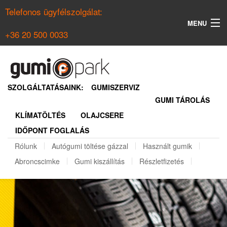
Telefonos ügyfélszolgálat:
MENU
+36 20 500 0033
KERESÉS
NYÁRI GUMI KERESŐ
SZOLGÁLTATÁSAINK:
GUMISZERVIZ
GUMI TÁROLÁS
TÉLI GUMI KERESŐ
KLÍMATÖLTÉS
OLAJCSERE
BELÉPÉS
IDŐPONT FOGLALÁS
REGISZTRÁCIÓ
Rólunk
Autógumi töltése gázzal
Használt gumik
Abroncscimke
Gumi kiszállítás
Részletfizetés