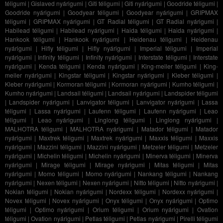
téligumi
|
Gislaved nyárigumi
|
Giti téligumi
|
Giti nyárigumi
|
Goodride téligumi
|
Goodride nyárigumi
|
Goodyear téligumi
|
Goodyear nyárigumi
|
GRIPMAX
téligumi
|
GRIPMAX nyárigumi
|
GT Radial téligumi
|
GT Radial nyárigumi
|
Habilead téligumi
|
Habilead nyárigumi
|
Haida téligumi
|
Haida nyárigumi
|
Hankook téligumi
|
Hankook nyárigumi
|
Heidenau téligumi
|
Heidenau
nyárigumi
|
Hifly téligumi
|
Hifly nyárigumi
|
Imperial téligumi
|
Imperial
nyárigumi
|
Infinity téligumi
|
Infinity nyárigumi
|
Interstate téligumi
|
Interstate
nyárigumi
|
Kenda téligumi
|
Kenda nyárigumi
|
King-meiler téligumi
|
King-
meiler nyárigumi
|
Kingstar téligumi
|
Kingstar nyárigumi
|
Kleber téligumi
|
Kleber nyárigumi
|
Kormoran téligumi
|
Kormoran nyárigumi
|
Kumho téligumi
|
Kumho nyárigumi
|
Landsail téligumi
|
Landsail nyárigumi
|
Landspider téligumi
|
Landspider nyárigumi
|
Lanvigator téligumi
|
Lanvigator nyárigumi
|
Lassa
téligumi
|
Lassa nyárigumi
|
Laufenn téligumi
|
Laufenn nyárigumi
|
Leao
téligumi
|
Leao nyárigumi
|
Linglong téligumi
|
Linglong nyárigumi
|
MALHOTRA téligumi
|
MALHOTRA nyárigumi
|
Matador téligumi
|
Matador
nyárigumi
|
Maxtrek téligumi
|
Maxtrek nyárigumi
|
Maxxis téligumi
|
Maxxis
nyárigumi
|
Mazzini téligumi
|
Mazzini nyárigumi
|
Metzeler téligumi
|
Metzeler
nyárigumi
|
Michelin téligumi
|
Michelin nyárigumi
|
Minerva téligumi
|
Minerva
nyárigumi
|
Mirage téligumi
|
Mirage nyárigumi
|
Mitas téligumi
|
Mitas
nyárigumi
|
Momo téligumi
|
Momo nyárigumi
|
Nankang téligumi
|
Nankang
nyárigumi
|
Nexen téligumi
|
Nexen nyárigumi
|
Nitto téligumi
|
Nitto nyárigumi
|
Nokian téligumi
|
Nokian nyárigumi
|
Nordexx téligumi
|
Nordexx nyárigumi
|
Novex téligumi
|
Novex nyárigumi
|
Onyx téligumi
|
Onyx nyárigumi
|
Optimo
téligumi
|
Optimo nyárigumi
|
Orium téligumi
|
Orium nyárigumi
|
Ovation
téligumi
|
Ovation nyárigumi
|
Petlas téligumi
|
Petlas nyárigumi
|
Pirelli téligumi