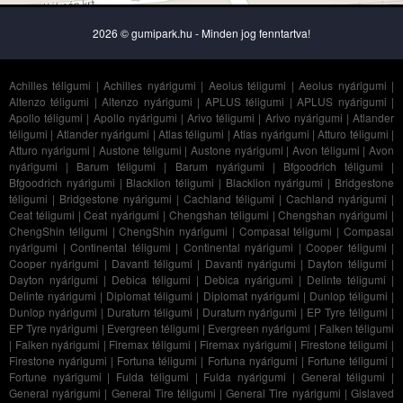
2026 © gumipark.hu - Minden jog fenntartva!
Achilles téligumi
|
Achilles nyárigumi
|
Aeolus téligumi
|
Aeolus nyárigumi
|
Altenzo téligumi
|
Altenzo nyárigumi
|
APLUS téligumi
|
APLUS nyárigumi
|
Apollo téligumi
|
Apollo nyárigumi
|
Arivo téligumi
|
Arivo nyárigumi
|
Atlander
téligumi
|
Atlander nyárigumi
|
Atlas téligumi
|
Atlas nyárigumi
|
Atturo téligumi
|
Atturo nyárigumi
|
Austone téligumi
|
Austone nyárigumi
|
Avon téligumi
|
Avon
nyárigumi
|
Barum téligumi
|
Barum nyárigumi
|
Bfgoodrich téligumi
|
Bfgoodrich nyárigumi
|
Blacklion téligumi
|
Blacklion nyárigumi
|
Bridgestone
téligumi
|
Bridgestone nyárigumi
|
Cachland téligumi
|
Cachland nyárigumi
|
Ceat téligumi
|
Ceat nyárigumi
|
Chengshan téligumi
|
Chengshan nyárigumi
|
ChengShin téligumi
|
ChengShin nyárigumi
|
Compasal téligumi
|
Compasal
nyárigumi
|
Continental téligumi
|
Continental nyárigumi
|
Cooper téligumi
|
Cooper nyárigumi
|
Davanti téligumi
|
Davanti nyárigumi
|
Dayton téligumi
|
Dayton nyárigumi
|
Debica téligumi
|
Debica nyárigumi
|
Delinte téligumi
|
Delinte nyárigumi
|
Diplomat téligumi
|
Diplomat nyárigumi
|
Dunlop téligumi
|
Dunlop nyárigumi
|
Duraturn téligumi
|
Duraturn nyárigumi
|
EP Tyre téligumi
|
EP Tyre nyárigumi
|
Evergreen téligumi
|
Evergreen nyárigumi
|
Falken téligumi
|
Falken nyárigumi
|
Firemax téligumi
|
Firemax nyárigumi
|
Firestone téligumi
|
Firestone nyárigumi
|
Fortuna téligumi
|
Fortuna nyárigumi
|
Fortune téligumi
|
Fortune nyárigumi
|
Fulda téligumi
|
Fulda nyárigumi
|
General téligumi
|
General nyárigumi
|
General Tire téligumi
|
General Tire nyárigumi
|
Gislaved