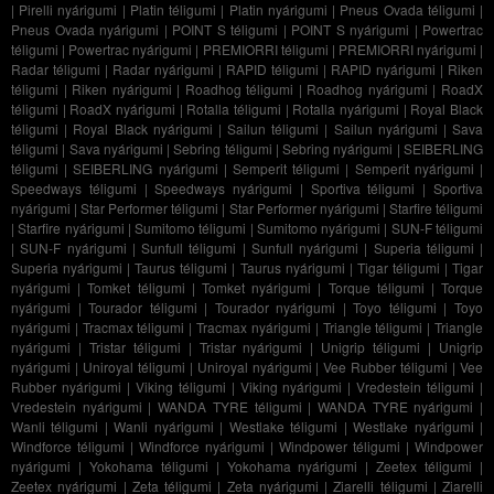
|
Pirelli nyárigumi
|
Platin téligumi
|
Platin nyárigumi
|
Pneus Ovada téligumi
|
Pneus Ovada nyárigumi
|
POINT S téligumi
|
POINT S nyárigumi
|
Powertrac
téligumi
|
Powertrac nyárigumi
|
PREMIORRI téligumi
|
PREMIORRI nyárigumi
|
Radar téligumi
|
Radar nyárigumi
|
RAPID téligumi
|
RAPID nyárigumi
|
Riken
téligumi
|
Riken nyárigumi
|
Roadhog téligumi
|
Roadhog nyárigumi
|
RoadX
téligumi
|
RoadX nyárigumi
|
Rotalla téligumi
|
Rotalla nyárigumi
|
Royal Black
téligumi
|
Royal Black nyárigumi
|
Sailun téligumi
|
Sailun nyárigumi
|
Sava
téligumi
|
Sava nyárigumi
|
Sebring téligumi
|
Sebring nyárigumi
|
SEIBERLING
téligumi
|
SEIBERLING nyárigumi
|
Semperit téligumi
|
Semperit nyárigumi
|
Speedways téligumi
|
Speedways nyárigumi
|
Sportiva téligumi
|
Sportiva
nyárigumi
|
Star Performer téligumi
|
Star Performer nyárigumi
|
Starfire téligumi
|
Starfire nyárigumi
|
Sumitomo téligumi
|
Sumitomo nyárigumi
|
SUN-F téligumi
|
SUN-F nyárigumi
|
Sunfull téligumi
|
Sunfull nyárigumi
|
Superia téligumi
|
Superia nyárigumi
|
Taurus téligumi
|
Taurus nyárigumi
|
Tigar téligumi
|
Tigar
nyárigumi
|
Tomket téligumi
|
Tomket nyárigumi
|
Torque téligumi
|
Torque
nyárigumi
|
Tourador téligumi
|
Tourador nyárigumi
|
Toyo téligumi
|
Toyo
nyárigumi
|
Tracmax téligumi
|
Tracmax nyárigumi
|
Triangle téligumi
|
Triangle
nyárigumi
|
Tristar téligumi
|
Tristar nyárigumi
|
Unigrip téligumi
|
Unigrip
nyárigumi
|
Uniroyal téligumi
|
Uniroyal nyárigumi
|
Vee Rubber téligumi
|
Vee
Rubber nyárigumi
|
Viking téligumi
|
Viking nyárigumi
|
Vredestein téligumi
|
Vredestein nyárigumi
|
WANDA TYRE téligumi
|
WANDA TYRE nyárigumi
|
Wanli téligumi
|
Wanli nyárigumi
|
Westlake téligumi
|
Westlake nyárigumi
|
Windforce téligumi
|
Windforce nyárigumi
|
Windpower téligumi
|
Windpower
nyárigumi
|
Yokohama téligumi
|
Yokohama nyárigumi
|
Zeetex téligumi
|
Zeetex nyárigumi
|
Zeta téligumi
|
Zeta nyárigumi
|
Ziarelli téligumi
|
Ziarelli