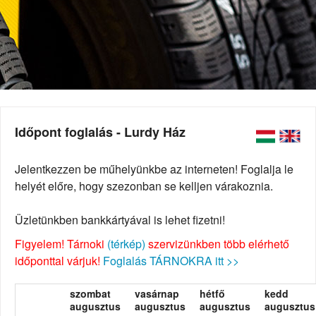
Időpont foglalás - Lurdy Ház
Jelentkezzen be műhelyünkbe az interneten! Foglalja le
helyét előre, hogy szezonban se kelljen várakoznia.
Üzletünkben bankkártyával is lehet fizetni!
Figyelem! Tárnoki
(térkép)
szervizünkben több elérhető
időponttal várjuk!
Foglalás TÁRNOKRA itt >>
szombat
vasárnap
hétfő
kedd
augusztus
augusztus
augusztus
augusztus