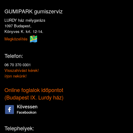
GUMIPARK gumiszerviz
LURDY ház mélygarázs
1097 Budapest,
Könyves K. krt. 12-14.
Megközelítés
Telefon:
06 70 370 0301
Visszahívást kérek!
írjon nekünk!
Online foglalok időpontot
(
Budapest IX. Lurdy ház
)
Telephelyek: