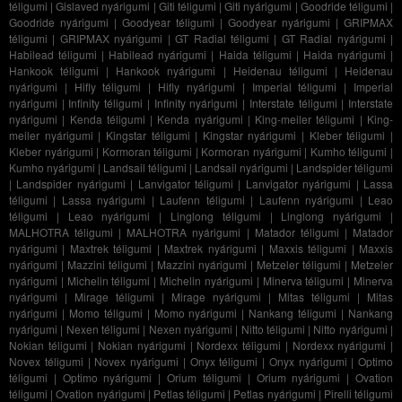
téligumi
|
Gislaved nyárigumi
|
Giti téligumi
|
Giti nyárigumi
|
Goodride téligumi
|
Goodride nyárigumi
|
Goodyear téligumi
|
Goodyear nyárigumi
|
GRIPMAX
téligumi
|
GRIPMAX nyárigumi
|
GT Radial téligumi
|
GT Radial nyárigumi
|
Habilead téligumi
|
Habilead nyárigumi
|
Haida téligumi
|
Haida nyárigumi
|
Hankook téligumi
|
Hankook nyárigumi
|
Heidenau téligumi
|
Heidenau
nyárigumi
|
Hifly téligumi
|
Hifly nyárigumi
|
Imperial téligumi
|
Imperial
nyárigumi
|
Infinity téligumi
|
Infinity nyárigumi
|
Interstate téligumi
|
Interstate
nyárigumi
|
Kenda téligumi
|
Kenda nyárigumi
|
King-meiler téligumi
|
King-
meiler nyárigumi
|
Kingstar téligumi
|
Kingstar nyárigumi
|
Kleber téligumi
|
Kleber nyárigumi
|
Kormoran téligumi
|
Kormoran nyárigumi
|
Kumho téligumi
|
Kumho nyárigumi
|
Landsail téligumi
|
Landsail nyárigumi
|
Landspider téligumi
|
Landspider nyárigumi
|
Lanvigator téligumi
|
Lanvigator nyárigumi
|
Lassa
téligumi
|
Lassa nyárigumi
|
Laufenn téligumi
|
Laufenn nyárigumi
|
Leao
téligumi
|
Leao nyárigumi
|
Linglong téligumi
|
Linglong nyárigumi
|
MALHOTRA téligumi
|
MALHOTRA nyárigumi
|
Matador téligumi
|
Matador
nyárigumi
|
Maxtrek téligumi
|
Maxtrek nyárigumi
|
Maxxis téligumi
|
Maxxis
nyárigumi
|
Mazzini téligumi
|
Mazzini nyárigumi
|
Metzeler téligumi
|
Metzeler
nyárigumi
|
Michelin téligumi
|
Michelin nyárigumi
|
Minerva téligumi
|
Minerva
nyárigumi
|
Mirage téligumi
|
Mirage nyárigumi
|
Mitas téligumi
|
Mitas
nyárigumi
|
Momo téligumi
|
Momo nyárigumi
|
Nankang téligumi
|
Nankang
nyárigumi
|
Nexen téligumi
|
Nexen nyárigumi
|
Nitto téligumi
|
Nitto nyárigumi
|
Nokian téligumi
|
Nokian nyárigumi
|
Nordexx téligumi
|
Nordexx nyárigumi
|
Novex téligumi
|
Novex nyárigumi
|
Onyx téligumi
|
Onyx nyárigumi
|
Optimo
téligumi
|
Optimo nyárigumi
|
Orium téligumi
|
Orium nyárigumi
|
Ovation
téligumi
|
Ovation nyárigumi
|
Petlas téligumi
|
Petlas nyárigumi
|
Pirelli téligumi