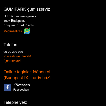
GUMIPARK gumiszerviz
LURDY ház mélygarázs
1097 Budapest,
Könyves K. krt. 12-14.
Megközelítés
Telefon:
06 70 370 0301
Visszahívást kérek!
írjon nekünk!
Online foglalok időpontot
(
Budapest IX. Lurdy ház
)
Telephelyek: