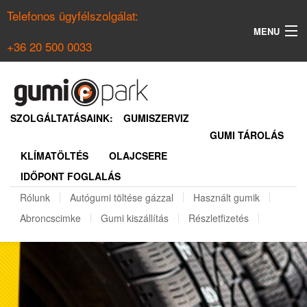
Telefonos ügyfélszolgálat:
MENU
+36 20 500 0033
KERESÉS
NYÁRI GUMI KERESŐ
SZOLGÁLTATÁSAINK:
GUMISZERVIZ
GUMI TÁROLÁS
TÉLI GUMI KERESŐ
KLÍMATÖLTÉS
OLAJCSERE
BELÉPÉS
IDŐPONT FOGLALÁS
REGISZTRÁCIÓ
Rólunk
Autógumi töltése gázzal
Használt gumik
Abroncscimke
Gumi kiszállítás
Részletfizetés