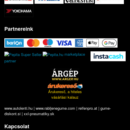
Partnereink
marketplace
partner
Árukereső, a hiteles
vásárlási kalauz
www.autolenti.hu
|
www.rabljenegume.com
|
reifenpro.at
|
gume-
diskont.si
|
xxl-pneumatiky.sk
Kapcsolat