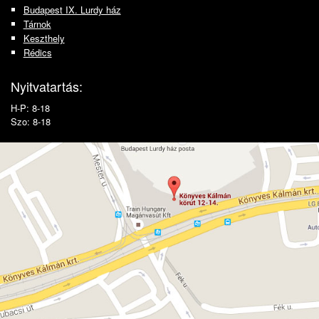
Budapest IX. Lurdy ház
Tárnok
Keszthely
Rédics
Nyitvatartás:
H-P: 8-18
Szo: 8-18