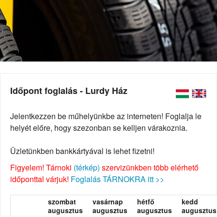
Időpont foglalás - Lurdy Ház
Jelentkezzen be műhelyünkbe az interneten! Foglalja le
helyét előre, hogy szezonban se kelljen várakoznia.
Üzletünkben bankkártyával is lehet fizetni!
Figyelem! Tárnoki
(térkép)
szervizünkben több elérhető
időponttal várjuk!
Foglalás TÁRNOKRA itt >>
szombat
vasárnap
hétfő
kedd
augusztus
augusztus
augusztus
augusztus