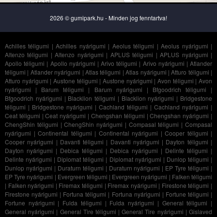
2026 © gumipark.hu - Minden jog fenntartva!
Achilles téligumi
|
Achilles nyárigumi
|
Aeolus téligumi
|
Aeolus nyárigumi
|
Altenzo téligumi
|
Altenzo nyárigumi
|
APLUS téligumi
|
APLUS nyárigumi
|
Apollo téligumi
|
Apollo nyárigumi
|
Arivo téligumi
|
Arivo nyárigumi
|
Atlander
téligumi
|
Atlander nyárigumi
|
Atlas téligumi
|
Atlas nyárigumi
|
Atturo téligumi
|
Atturo nyárigumi
|
Austone téligumi
|
Austone nyárigumi
|
Avon téligumi
|
Avon
nyárigumi
|
Barum téligumi
|
Barum nyárigumi
|
Bfgoodrich téligumi
|
Bfgoodrich nyárigumi
|
Blacklion téligumi
|
Blacklion nyárigumi
|
Bridgestone
téligumi
|
Bridgestone nyárigumi
|
Cachland téligumi
|
Cachland nyárigumi
|
Ceat téligumi
|
Ceat nyárigumi
|
Chengshan téligumi
|
Chengshan nyárigumi
|
ChengShin téligumi
|
ChengShin nyárigumi
|
Compasal téligumi
|
Compasal
nyárigumi
|
Continental téligumi
|
Continental nyárigumi
|
Cooper téligumi
|
Cooper nyárigumi
|
Davanti téligumi
|
Davanti nyárigumi
|
Dayton téligumi
|
Dayton nyárigumi
|
Debica téligumi
|
Debica nyárigumi
|
Delinte téligumi
|
Delinte nyárigumi
|
Diplomat téligumi
|
Diplomat nyárigumi
|
Dunlop téligumi
|
Dunlop nyárigumi
|
Duraturn téligumi
|
Duraturn nyárigumi
|
EP Tyre téligumi
|
EP Tyre nyárigumi
|
Evergreen téligumi
|
Evergreen nyárigumi
|
Falken téligumi
|
Falken nyárigumi
|
Firemax téligumi
|
Firemax nyárigumi
|
Firestone téligumi
|
Firestone nyárigumi
|
Fortuna téligumi
|
Fortuna nyárigumi
|
Fortune téligumi
|
Fortune nyárigumi
|
Fulda téligumi
|
Fulda nyárigumi
|
General téligumi
|
General nyárigumi
|
General Tire téligumi
|
General Tire nyárigumi
|
Gislaved