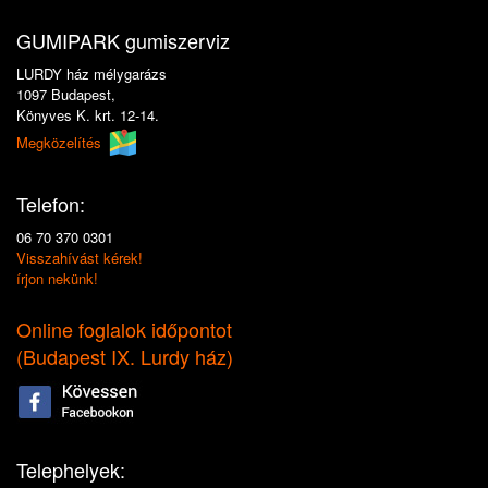
GUMIPARK gumiszerviz
LURDY ház mélygarázs
1097 Budapest,
Könyves K. krt. 12-14.
Megközelítés
Telefon:
06 70 370 0301
Visszahívást kérek!
írjon nekünk!
Online foglalok időpontot
(
Budapest IX. Lurdy ház
)
Telephelyek: