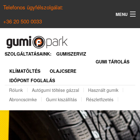
Telefonos ügyfélszolgálat:
MENU
+36 20 500 0033
KERESÉS
NYÁRI GUMI KERESŐ
SZOLGÁLTATÁSAINK:
GUMISZERVIZ
GUMI TÁROLÁS
TÉLI GUMI KERESŐ
KLÍMATÖLTÉS
OLAJCSERE
BELÉPÉS
IDŐPONT FOGLALÁS
REGISZTRÁCIÓ
Rólunk
Autógumi töltése gázzal
Használt gumik
Abroncscimke
Gumi kiszállítás
Részletfizetés