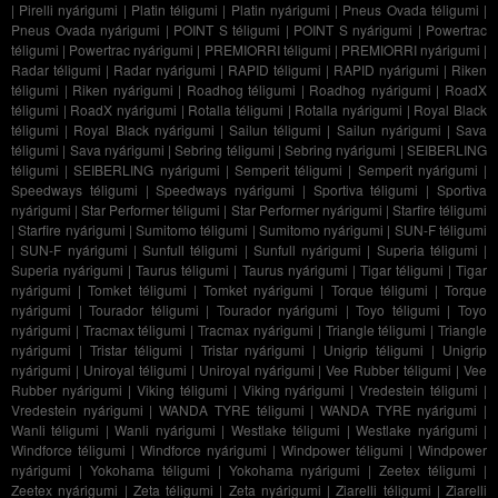
|
Pirelli nyárigumi
|
Platin téligumi
|
Platin nyárigumi
|
Pneus Ovada téligumi
|
Pneus Ovada nyárigumi
|
POINT S téligumi
|
POINT S nyárigumi
|
Powertrac
téligumi
|
Powertrac nyárigumi
|
PREMIORRI téligumi
|
PREMIORRI nyárigumi
|
Radar téligumi
|
Radar nyárigumi
|
RAPID téligumi
|
RAPID nyárigumi
|
Riken
téligumi
|
Riken nyárigumi
|
Roadhog téligumi
|
Roadhog nyárigumi
|
RoadX
téligumi
|
RoadX nyárigumi
|
Rotalla téligumi
|
Rotalla nyárigumi
|
Royal Black
téligumi
|
Royal Black nyárigumi
|
Sailun téligumi
|
Sailun nyárigumi
|
Sava
téligumi
|
Sava nyárigumi
|
Sebring téligumi
|
Sebring nyárigumi
|
SEIBERLING
téligumi
|
SEIBERLING nyárigumi
|
Semperit téligumi
|
Semperit nyárigumi
|
Speedways téligumi
|
Speedways nyárigumi
|
Sportiva téligumi
|
Sportiva
nyárigumi
|
Star Performer téligumi
|
Star Performer nyárigumi
|
Starfire téligumi
|
Starfire nyárigumi
|
Sumitomo téligumi
|
Sumitomo nyárigumi
|
SUN-F téligumi
|
SUN-F nyárigumi
|
Sunfull téligumi
|
Sunfull nyárigumi
|
Superia téligumi
|
Superia nyárigumi
|
Taurus téligumi
|
Taurus nyárigumi
|
Tigar téligumi
|
Tigar
nyárigumi
|
Tomket téligumi
|
Tomket nyárigumi
|
Torque téligumi
|
Torque
nyárigumi
|
Tourador téligumi
|
Tourador nyárigumi
|
Toyo téligumi
|
Toyo
nyárigumi
|
Tracmax téligumi
|
Tracmax nyárigumi
|
Triangle téligumi
|
Triangle
nyárigumi
|
Tristar téligumi
|
Tristar nyárigumi
|
Unigrip téligumi
|
Unigrip
nyárigumi
|
Uniroyal téligumi
|
Uniroyal nyárigumi
|
Vee Rubber téligumi
|
Vee
Rubber nyárigumi
|
Viking téligumi
|
Viking nyárigumi
|
Vredestein téligumi
|
Vredestein nyárigumi
|
WANDA TYRE téligumi
|
WANDA TYRE nyárigumi
|
Wanli téligumi
|
Wanli nyárigumi
|
Westlake téligumi
|
Westlake nyárigumi
|
Windforce téligumi
|
Windforce nyárigumi
|
Windpower téligumi
|
Windpower
nyárigumi
|
Yokohama téligumi
|
Yokohama nyárigumi
|
Zeetex téligumi
|
Zeetex nyárigumi
|
Zeta téligumi
|
Zeta nyárigumi
|
Ziarelli téligumi
|
Ziarelli