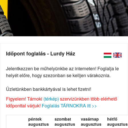
Időpont foglalás - Lurdy Ház
Jelentkezzen be műhelyünkbe az interneten! Foglalja le
helyét előre, hogy szezonban se kelljen várakoznia.
Üzletünkben bankkártyával is lehet fizetni!
Figyelem! Tárnoki
(térkép)
szervizünkben több elérhető
időponttal várjuk!
Foglalás TÁRNOKRA itt >>
péntek
szombat
vasárnap
hétfő
augusztus
augusztus
augusztus
augusztus