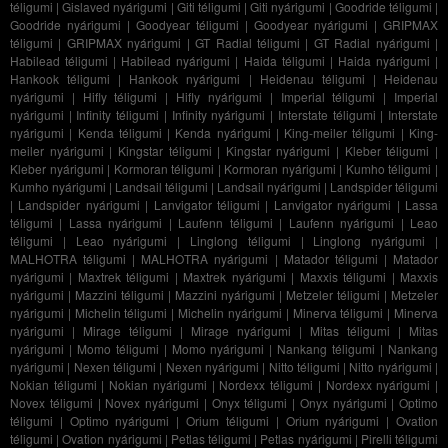
téligumi
|
Gislaved nyárigumi
|
Giti téligumi
|
Giti nyárigumi
|
Goodride téligumi
|
Goodride nyárigumi
|
Goodyear téligumi
|
Goodyear nyárigumi
|
GRIPMAX
téligumi
|
GRIPMAX nyárigumi
|
GT Radial téligumi
|
GT Radial nyárigumi
|
Habilead téligumi
|
Habilead nyárigumi
|
Haida téligumi
|
Haida nyárigumi
|
Hankook téligumi
|
Hankook nyárigumi
|
Heidenau téligumi
|
Heidenau
nyárigumi
|
Hifly téligumi
|
Hifly nyárigumi
|
Imperial téligumi
|
Imperial
nyárigumi
|
Infinity téligumi
|
Infinity nyárigumi
|
Interstate téligumi
|
Interstate
nyárigumi
|
Kenda téligumi
|
Kenda nyárigumi
|
King-meiler téligumi
|
King-
meiler nyárigumi
|
Kingstar téligumi
|
Kingstar nyárigumi
|
Kleber téligumi
|
Kleber nyárigumi
|
Kormoran téligumi
|
Kormoran nyárigumi
|
Kumho téligumi
|
Kumho nyárigumi
|
Landsail téligumi
|
Landsail nyárigumi
|
Landspider téligumi
|
Landspider nyárigumi
|
Lanvigator téligumi
|
Lanvigator nyárigumi
|
Lassa
téligumi
|
Lassa nyárigumi
|
Laufenn téligumi
|
Laufenn nyárigumi
|
Leao
téligumi
|
Leao nyárigumi
|
Linglong téligumi
|
Linglong nyárigumi
|
MALHOTRA téligumi
|
MALHOTRA nyárigumi
|
Matador téligumi
|
Matador
nyárigumi
|
Maxtrek téligumi
|
Maxtrek nyárigumi
|
Maxxis téligumi
|
Maxxis
nyárigumi
|
Mazzini téligumi
|
Mazzini nyárigumi
|
Metzeler téligumi
|
Metzeler
nyárigumi
|
Michelin téligumi
|
Michelin nyárigumi
|
Minerva téligumi
|
Minerva
nyárigumi
|
Mirage téligumi
|
Mirage nyárigumi
|
Mitas téligumi
|
Mitas
nyárigumi
|
Momo téligumi
|
Momo nyárigumi
|
Nankang téligumi
|
Nankang
nyárigumi
|
Nexen téligumi
|
Nexen nyárigumi
|
Nitto téligumi
|
Nitto nyárigumi
|
Nokian téligumi
|
Nokian nyárigumi
|
Nordexx téligumi
|
Nordexx nyárigumi
|
Novex téligumi
|
Novex nyárigumi
|
Onyx téligumi
|
Onyx nyárigumi
|
Optimo
téligumi
|
Optimo nyárigumi
|
Orium téligumi
|
Orium nyárigumi
|
Ovation
téligumi
|
Ovation nyárigumi
|
Petlas téligumi
|
Petlas nyárigumi
|
Pirelli téligumi