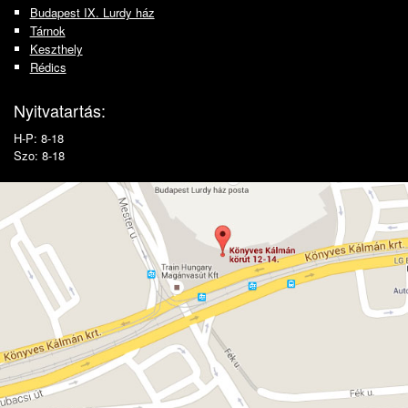
Budapest IX. Lurdy ház
Tárnok
Keszthely
Rédics
Nyitvatartás:
H-P: 8-18
Szo: 8-18