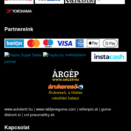
Partnereink
marketplace
partner
Árukereső, a hiteles
vásárlási kalauz
www.autolenti.hu
|
www.rabljenegume.com
|
reifenpro.at
|
gume-
diskont.si
|
xxl-pneumatiky.sk
Kapcsolat