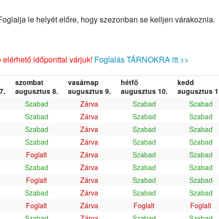
glalja le helyét előre, hogy szezonban se kelljen várakoznia.
elérhető időponttal várjuk!
Foglalás TÁRNOKRA itt >>
szombat
vasárnap
hétfő
kedd
7.
augusztus 8.
augusztus 9.
augusztus 10.
augusztus 1
Szabad
Zárva
Szabad
Szabad
Szabad
Zárva
Szabad
Szabad
Szabad
Zárva
Szabad
Szabad
Szabad
Zárva
Szabad
Szabad
Foglalt
Zárva
Szabad
Szabad
Szabad
Zárva
Szabad
Szabad
Foglalt
Zárva
Szabad
Szabad
Szabad
Zárva
Szabad
Szabad
Foglalt
Zárva
Foglalt
Foglalt
Szabad
Zárva
Szabad
Szabad