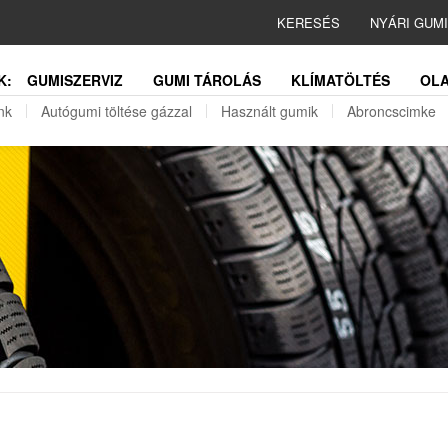
KERESÉS
NYÁRI GUM
K:
GUMISZERVIZ
GUMI TÁROLÁS
KLÍMATÖLTÉS
OLA
nk
Autógumi töltése gázzal
Használt gumik
Abroncscimke