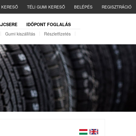
I KERESŐ
TÉLI GUMI KERESŐ
BELÉPÉS
REGISZTRÁCIÓ
JCSERE
IDŐPONT FOGLALÁS
Gumi kiszállítás
Részletfizetés