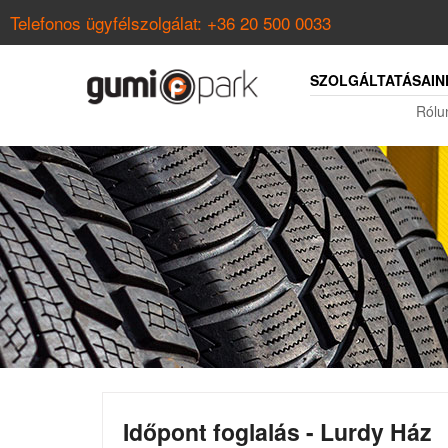
Telefonos ügyfélszolgálat:
+36 20 500 0033
SZOLGÁLTATÁSAIN
Rólu
Időpont foglalás - Lurdy Ház