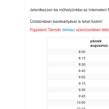
Jelentkezzen be műhelyünkbe az interneten! Fo
Üzletünkben bankkártyával is lehet fizetni!
Figyelem! Tárnoki
(térkép)
szervizünkben több 
péntek
augusztus 
8:00
8:15
8:30
8:45
9:00
9:15
9:30
9:45
10:00
10:15