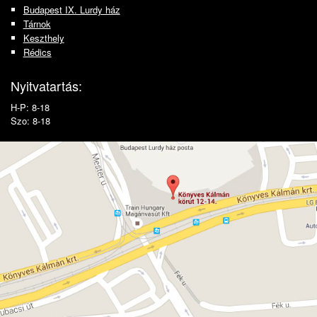
Budapest IX. Lurdy ház
Tárnok
Keszthely
Rédics
Nyitvatartás:
H-P: 8-18
Szo: 8-18