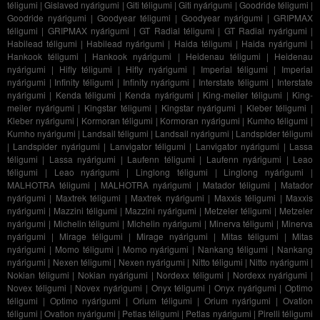
téligumi
|
Gislaved nyárigumi
|
Giti téligumi
|
Giti nyárigumi
|
Goodride téligumi
|
Goodride nyárigumi
|
Goodyear téligumi
|
Goodyear nyárigumi
|
GRIPMAX
téligumi
|
GRIPMAX nyárigumi
|
GT Radial téligumi
|
GT Radial nyárigumi
|
Habilead téligumi
|
Habilead nyárigumi
|
Haida téligumi
|
Haida nyárigumi
|
Hankook téligumi
|
Hankook nyárigumi
|
Heidenau téligumi
|
Heidenau
nyárigumi
|
Hifly téligumi
|
Hifly nyárigumi
|
Imperial téligumi
|
Imperial
nyárigumi
|
Infinity téligumi
|
Infinity nyárigumi
|
Interstate téligumi
|
Interstate
nyárigumi
|
Kenda téligumi
|
Kenda nyárigumi
|
King-meiler téligumi
|
King-
meiler nyárigumi
|
Kingstar téligumi
|
Kingstar nyárigumi
|
Kleber téligumi
|
Kleber nyárigumi
|
Kormoran téligumi
|
Kormoran nyárigumi
|
Kumho téligumi
|
Kumho nyárigumi
|
Landsail téligumi
|
Landsail nyárigumi
|
Landspider téligumi
|
Landspider nyárigumi
|
Lanvigator téligumi
|
Lanvigator nyárigumi
|
Lassa
téligumi
|
Lassa nyárigumi
|
Laufenn téligumi
|
Laufenn nyárigumi
|
Leao
téligumi
|
Leao nyárigumi
|
Linglong téligumi
|
Linglong nyárigumi
|
MALHOTRA téligumi
|
MALHOTRA nyárigumi
|
Matador téligumi
|
Matador
nyárigumi
|
Maxtrek téligumi
|
Maxtrek nyárigumi
|
Maxxis téligumi
|
Maxxis
nyárigumi
|
Mazzini téligumi
|
Mazzini nyárigumi
|
Metzeler téligumi
|
Metzeler
nyárigumi
|
Michelin téligumi
|
Michelin nyárigumi
|
Minerva téligumi
|
Minerva
nyárigumi
|
Mirage téligumi
|
Mirage nyárigumi
|
Mitas téligumi
|
Mitas
nyárigumi
|
Momo téligumi
|
Momo nyárigumi
|
Nankang téligumi
|
Nankang
nyárigumi
|
Nexen téligumi
|
Nexen nyárigumi
|
Nitto téligumi
|
Nitto nyárigumi
|
Nokian téligumi
|
Nokian nyárigumi
|
Nordexx téligumi
|
Nordexx nyárigumi
|
Novex téligumi
|
Novex nyárigumi
|
Onyx téligumi
|
Onyx nyárigumi
|
Optimo
téligumi
|
Optimo nyárigumi
|
Orium téligumi
|
Orium nyárigumi
|
Ovation
téligumi
|
Ovation nyárigumi
|
Petlas téligumi
|
Petlas nyárigumi
|
Pirelli téligumi