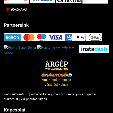
Partnereink
marketplace
partner
Árukereső, a hiteles
vásárlási kalauz
www.autolenti.hu
|
www.rabljenegume.com
|
reifenpro.at
|
gume-
diskont.si
|
xxl-pneumatiky.sk
Kapcsolat