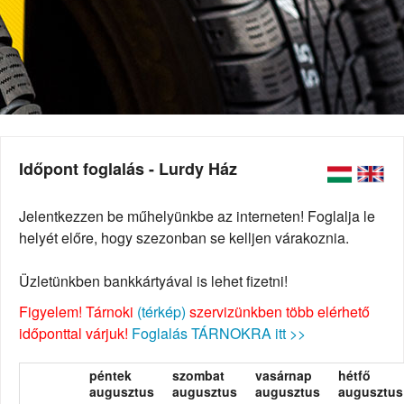
Időpont foglalás - Lurdy Ház
Jelentkezzen be műhelyünkbe az interneten! Foglalja le
helyét előre, hogy szezonban se kelljen várakoznia.
Üzletünkben bankkártyával is lehet fizetni!
Figyelem! Tárnoki
(térkép)
szervizünkben több elérhető
időponttal várjuk!
Foglalás TÁRNOKRA itt >>
péntek
szombat
vasárnap
hétfő
augusztus
augusztus
augusztus
augusztus