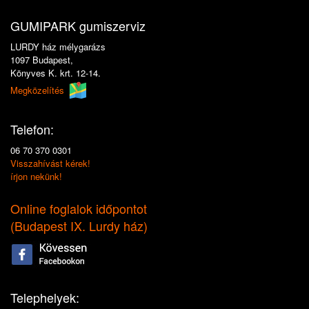
GUMIPARK gumiszerviz
LURDY ház mélygarázs
1097 Budapest,
Könyves K. krt. 12-14.
Megközelítés
Telefon:
06 70 370 0301
Visszahívást kérek!
írjon nekünk!
Online foglalok időpontot
(
Budapest IX. Lurdy ház
)
Telephelyek: