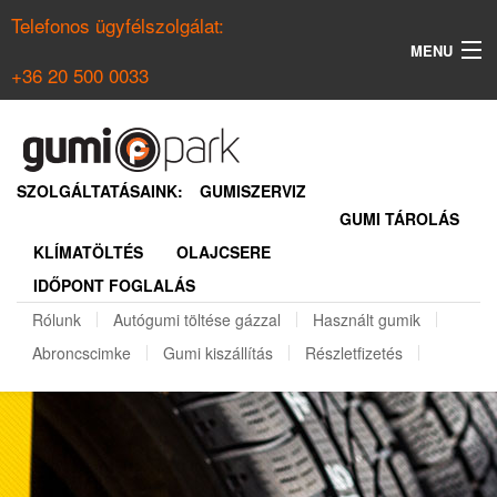
Telefonos ügyfélszolgálat:
MENU
+36 20 500 0033
KERESÉS
NYÁRI GUMI KERESŐ
SZOLGÁLTATÁSAINK:
GUMISZERVIZ
GUMI TÁROLÁS
TÉLI GUMI KERESŐ
KLÍMATÖLTÉS
OLAJCSERE
BELÉPÉS
IDŐPONT FOGLALÁS
REGISZTRÁCIÓ
Rólunk
Autógumi töltése gázzal
Használt gumik
Abroncscimke
Gumi kiszállítás
Részletfizetés