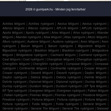
2026 © gumipark.hu - Minden jog fenntartva!
Achilles téligumi
|
Achilles nyárigumi
|
Aeolus téligumi
|
Aeolus nyárigumi
|
Altenzo téligumi
|
Altenzo nyárigumi
|
APLUS téligumi
|
APLUS nyárigumi
|
Apollo téligumi
|
Apollo nyárigumi
|
Arivo téligumi
|
Arivo nyárigumi
|
Atlander
téligumi
|
Atlander nyárigumi
|
Atlas téligumi
|
Atlas nyárigumi
|
Atturo téligumi
|
Atturo nyárigumi
|
Austone téligumi
|
Austone nyárigumi
|
Avon téligumi
|
Avon
nyárigumi
|
Barum téligumi
|
Barum nyárigumi
|
Bfgoodrich téligumi
|
Bfgoodrich nyárigumi
|
Blacklion téligumi
|
Blacklion nyárigumi
|
Bridgestone
téligumi
|
Bridgestone nyárigumi
|
Cachland téligumi
|
Cachland nyárigumi
|
Ceat téligumi
|
Ceat nyárigumi
|
Chengshan téligumi
|
Chengshan nyárigumi
|
ChengShin téligumi
|
ChengShin nyárigumi
|
Compasal téligumi
|
Compasal
nyárigumi
|
Continental téligumi
|
Continental nyárigumi
|
Cooper téligumi
|
Cooper nyárigumi
|
Davanti téligumi
|
Davanti nyárigumi
|
Dayton téligumi
|
Dayton nyárigumi
|
Debica téligumi
|
Debica nyárigumi
|
Delinte téligumi
|
Delinte nyárigumi
|
Diplomat téligumi
|
Diplomat nyárigumi
|
Dunlop téligumi
|
Dunlop nyárigumi
|
Duraturn téligumi
|
Duraturn nyárigumi
|
EP Tyre téligumi
|
EP Tyre nyárigumi
|
Evergreen téligumi
|
Evergreen nyárigumi
|
Falken téligumi
|
Falken nyárigumi
|
Firemax téligumi
|
Firemax nyárigumi
|
Firestone téligumi
|
Firestone nyárigumi
|
Fortuna téligumi
|
Fortuna nyárigumi
|
Fortune téligumi
|
Fortune nyárigumi
|
Fulda téligumi
|
Fulda nyárigumi
|
General téligumi
|
General nyárigumi
|
General Tire téligumi
|
General Tire nyárigumi
|
Gislaved