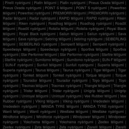
|
Pirelli nyárigumi
|
Platin téligumi
|
Platin nyárigumi
|
Pneus Ovada téligumi
|
Pneus Ovada nyárigumi
|
POINT S téligumi
|
POINT S nyárigumi
|
Powertrac
téligumi
|
Powertrac nyárigumi
|
PREMIORRI téligumi
|
PREMIORRI nyárigumi
|
Radar téligumi
|
Radar nyárigumi
|
RAPID téligumi
|
RAPID nyárigumi
|
Riken
téligumi
|
Riken nyárigumi
|
Roadhog téligumi
|
Roadhog nyárigumi
|
RoadX
téligumi
|
RoadX nyárigumi
|
Rotalla téligumi
|
Rotalla nyárigumi
|
Royal Black
téligumi
|
Royal Black nyárigumi
|
Sailun téligumi
|
Sailun nyárigumi
|
Sava
téligumi
|
Sava nyárigumi
|
Sebring téligumi
|
Sebring nyárigumi
|
SEIBERLING
téligumi
|
SEIBERLING nyárigumi
|
Semperit téligumi
|
Semperit nyárigumi
|
Speedways téligumi
|
Speedways nyárigumi
|
Sportiva téligumi
|
Sportiva
nyárigumi
|
Star Performer téligumi
|
Star Performer nyárigumi
|
Starfire téligumi
|
Starfire nyárigumi
|
Sumitomo téligumi
|
Sumitomo nyárigumi
|
SUN-F téligumi
|
SUN-F nyárigumi
|
Sunfull téligumi
|
Sunfull nyárigumi
|
Superia téligumi
|
Superia nyárigumi
|
Taurus téligumi
|
Taurus nyárigumi
|
Tigar téligumi
|
Tigar
nyárigumi
|
Tomket téligumi
|
Tomket nyárigumi
|
Torque téligumi
|
Torque
nyárigumi
|
Tourador téligumi
|
Tourador nyárigumi
|
Toyo téligumi
|
Toyo
nyárigumi
|
Tracmax téligumi
|
Tracmax nyárigumi
|
Triangle téligumi
|
Triangle
nyárigumi
|
Tristar téligumi
|
Tristar nyárigumi
|
Unigrip téligumi
|
Unigrip
nyárigumi
|
Uniroyal téligumi
|
Uniroyal nyárigumi
|
Vee Rubber téligumi
|
Vee
Rubber nyárigumi
|
Viking téligumi
|
Viking nyárigumi
|
Vredestein téligumi
|
Vredestein nyárigumi
|
WANDA TYRE téligumi
|
WANDA TYRE nyárigumi
|
Wanli téligumi
|
Wanli nyárigumi
|
Westlake téligumi
|
Westlake nyárigumi
|
Windforce téligumi
|
Windforce nyárigumi
|
Windpower téligumi
|
Windpower
nyárigumi
|
Yokohama téligumi
|
Yokohama nyárigumi
|
Zeetex téligumi
|
Zeetex nyárigumi
|
Zeta téligumi
|
Zeta nyárigumi
|
Ziarelli téligumi
|
Ziarelli