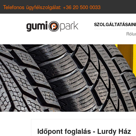
Telefonos ügyfélszolgálat:
+36 20 500 0033
SZOLGÁLTATÁSAIN
Rólu
Időpont foglalás - Lurdy Ház