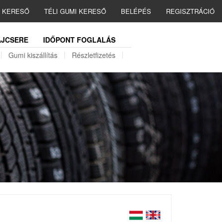
I KERESŐ
TÉLI GUMI KERESŐ
BELÉPÉS
REGISZTRÁCIÓ
JCSERE
IDŐPONT FOGLALÁS
Gumi kiszállítás
Részletfizetés