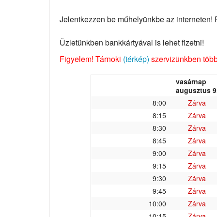
Jelentkezzen be műhelyünkbe az interneten! Fo
Üzletünkben bankkártyával is lehet fizetni!
Figyelem! Tárnoki
(térkép)
szervizünkben több 
vasárnap
augusztus 9
8:00
Zárva
8:15
Zárva
8:30
Zárva
8:45
Zárva
9:00
Zárva
9:15
Zárva
9:30
Zárva
9:45
Zárva
10:00
Zárva
10:15
Zárva