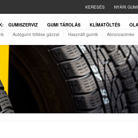
KERESÉS
NYÁRI GUM
K:
GUMISZERVIZ
GUMI TÁROLÁS
KLÍMATÖLTÉS
OLA
nk
Autógumi töltése gázzal
Használt gumik
Abroncscimke