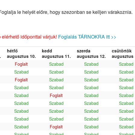
glalja le helyét előre, hogy szezonban se kelljen várakoznia.
elérhető időponttal várjuk!
Foglalás TÁRNOKRA itt >>
hétfő
kedd
szerda
csütörtök
.
augusztus 10.
augusztus 11.
augusztus 12.
augusztus 
Foglalt
Szabad
Szabad
Szabad
Szabad
Szabad
Szabad
Szabad
Foglalt
Szabad
Szabad
Szabad
Szabad
Szabad
Szabad
Szabad
Szabad
Foglalt
Szabad
Szabad
Szabad
Szabad
Szabad
Szabad
Szabad
Szabad
Szabad
Szabad
Szabad
Szabad
Szabad
Szabad
Szabad
Foglalt
Szabad
Szabad
Szabad
Szabad
Szabad
Szabad