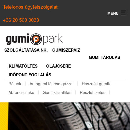
Telefonos ügyfélszolgálat:
MENU
+36 20 500 0033
KERESÉS
NYÁRI GUMI KERESŐ
SZOLGÁLTATÁSAINK:
GUMISZERVIZ
GUMI TÁROLÁS
TÉLI GUMI KERESŐ
KLÍMATÖLTÉS
OLAJCSERE
BELÉPÉS
IDŐPONT FOGLALÁS
REGISZTRÁCIÓ
Rólunk
Autógumi töltése gázzal
Használt gumik
Abroncscimke
Gumi kiszállítás
Részletfizetés