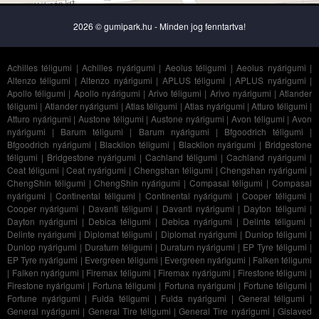
2026 © gumipark.hu - Minden jog fenntartva!
Achilles téligumi
|
Achilles nyárigumi
|
Aeolus téligumi
|
Aeolus nyárigumi
|
Altenzo téligumi
|
Altenzo nyárigumi
|
APLUS téligumi
|
APLUS nyárigumi
|
Apollo téligumi
|
Apollo nyárigumi
|
Arivo téligumi
|
Arivo nyárigumi
|
Atlander
téligumi
|
Atlander nyárigumi
|
Atlas téligumi
|
Atlas nyárigumi
|
Atturo téligumi
|
Atturo nyárigumi
|
Austone téligumi
|
Austone nyárigumi
|
Avon téligumi
|
Avon
nyárigumi
|
Barum téligumi
|
Barum nyárigumi
|
Bfgoodrich téligumi
|
Bfgoodrich nyárigumi
|
Blacklion téligumi
|
Blacklion nyárigumi
|
Bridgestone
téligumi
|
Bridgestone nyárigumi
|
Cachland téligumi
|
Cachland nyárigumi
|
Ceat téligumi
|
Ceat nyárigumi
|
Chengshan téligumi
|
Chengshan nyárigumi
|
ChengShin téligumi
|
ChengShin nyárigumi
|
Compasal téligumi
|
Compasal
nyárigumi
|
Continental téligumi
|
Continental nyárigumi
|
Cooper téligumi
|
Cooper nyárigumi
|
Davanti téligumi
|
Davanti nyárigumi
|
Dayton téligumi
|
Dayton nyárigumi
|
Debica téligumi
|
Debica nyárigumi
|
Delinte téligumi
|
Delinte nyárigumi
|
Diplomat téligumi
|
Diplomat nyárigumi
|
Dunlop téligumi
|
Dunlop nyárigumi
|
Duraturn téligumi
|
Duraturn nyárigumi
|
EP Tyre téligumi
|
EP Tyre nyárigumi
|
Evergreen téligumi
|
Evergreen nyárigumi
|
Falken téligumi
|
Falken nyárigumi
|
Firemax téligumi
|
Firemax nyárigumi
|
Firestone téligumi
|
Firestone nyárigumi
|
Fortuna téligumi
|
Fortuna nyárigumi
|
Fortune téligumi
|
Fortune nyárigumi
|
Fulda téligumi
|
Fulda nyárigumi
|
General téligumi
|
General nyárigumi
|
General Tire téligumi
|
General Tire nyárigumi
|
Gislaved