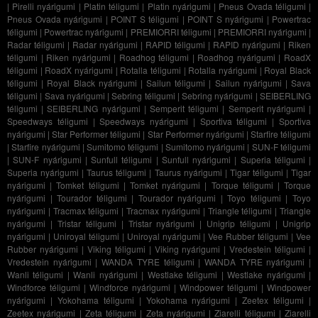
|
Pirelli nyárigumi
|
Platin téligumi
|
Platin nyárigumi
|
Pneus Ovada téligumi
|
Pneus Ovada nyárigumi
|
POINT S téligumi
|
POINT S nyárigumi
|
Powertrac
téligumi
|
Powertrac nyárigumi
|
PREMIORRI téligumi
|
PREMIORRI nyárigumi
|
Radar téligumi
|
Radar nyárigumi
|
RAPID téligumi
|
RAPID nyárigumi
|
Riken
téligumi
|
Riken nyárigumi
|
Roadhog téligumi
|
Roadhog nyárigumi
|
RoadX
téligumi
|
RoadX nyárigumi
|
Rotalla téligumi
|
Rotalla nyárigumi
|
Royal Black
téligumi
|
Royal Black nyárigumi
|
Sailun téligumi
|
Sailun nyárigumi
|
Sava
téligumi
|
Sava nyárigumi
|
Sebring téligumi
|
Sebring nyárigumi
|
SEIBERLING
téligumi
|
SEIBERLING nyárigumi
|
Semperit téligumi
|
Semperit nyárigumi
|
Speedways téligumi
|
Speedways nyárigumi
|
Sportiva téligumi
|
Sportiva
nyárigumi
|
Star Performer téligumi
|
Star Performer nyárigumi
|
Starfire téligumi
|
Starfire nyárigumi
|
Sumitomo téligumi
|
Sumitomo nyárigumi
|
SUN-F téligumi
|
SUN-F nyárigumi
|
Sunfull téligumi
|
Sunfull nyárigumi
|
Superia téligumi
|
Superia nyárigumi
|
Taurus téligumi
|
Taurus nyárigumi
|
Tigar téligumi
|
Tigar
nyárigumi
|
Tomket téligumi
|
Tomket nyárigumi
|
Torque téligumi
|
Torque
nyárigumi
|
Tourador téligumi
|
Tourador nyárigumi
|
Toyo téligumi
|
Toyo
nyárigumi
|
Tracmax téligumi
|
Tracmax nyárigumi
|
Triangle téligumi
|
Triangle
nyárigumi
|
Tristar téligumi
|
Tristar nyárigumi
|
Unigrip téligumi
|
Unigrip
nyárigumi
|
Uniroyal téligumi
|
Uniroyal nyárigumi
|
Vee Rubber téligumi
|
Vee
Rubber nyárigumi
|
Viking téligumi
|
Viking nyárigumi
|
Vredestein téligumi
|
Vredestein nyárigumi
|
WANDA TYRE téligumi
|
WANDA TYRE nyárigumi
|
Wanli téligumi
|
Wanli nyárigumi
|
Westlake téligumi
|
Westlake nyárigumi
|
Windforce téligumi
|
Windforce nyárigumi
|
Windpower téligumi
|
Windpower
nyárigumi
|
Yokohama téligumi
|
Yokohama nyárigumi
|
Zeetex téligumi
|
Zeetex nyárigumi
|
Zeta téligumi
|
Zeta nyárigumi
|
Ziarelli téligumi
|
Ziarelli