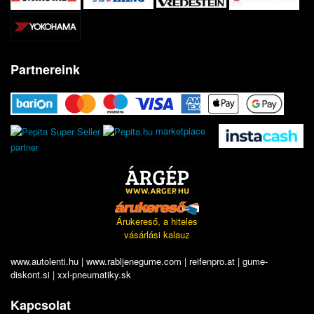
Partnereink
marketplace
partner
Árukereső, a hiteles
vásárlási kalauz
www.autolenti.hu
|
www.rabljenegume.com
|
reifenpro.at
|
gume-
diskont.si
|
xxl-pneumatiky.sk
Kapcsolat