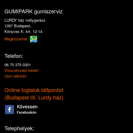
GUMIPARK gumiszerviz
LURDY ház mélygarázs
1097 Budapest,
Könyves K. krt. 12-14.
Megközelítés
Telefon:
06 70 370 0301
Visszahívást kérek!
írjon nekünk!
Online foglalok időpontot
(
Budapest IX. Lurdy ház
)
Telephelyek: