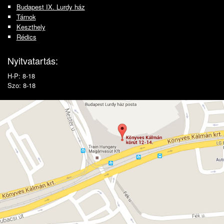
Budapest IX. Lurdy ház
Tárnok
Keszthely
Rédics
Nyitvatartás:
H-P: 8-18
Szo: 8-18