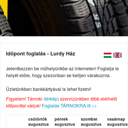
Időpont foglalás - Lurdy Ház
Jelentkezzen be műhelyünkbe az interneten! Foglalja le
helyét előre, hogy szezonban se kelljen várakoznia.
Üzletünkben bankkártyával is lehet fizetni!
Figyelem! Tárnoki
(térkép)
szervizünkben több elérhető
időponttal várjuk!
Foglalás TÁRNOKRA itt >>
csütörtök
péntek
szombat
vasárnap
augusztus
augusztus
augusztus
augusztus