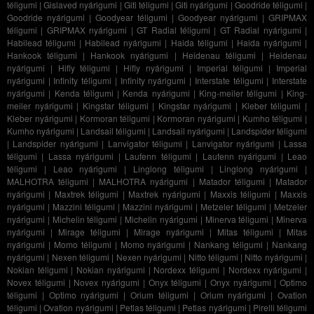
téligumi
|
Gislaved nyárigumi
|
Giti téligumi
|
Giti nyárigumi
|
Goodride téligumi
|
Goodride nyárigumi
|
Goodyear téligumi
|
Goodyear nyárigumi
|
GRIPMAX
téligumi
|
GRIPMAX nyárigumi
|
GT Radial téligumi
|
GT Radial nyárigumi
|
Habilead téligumi
|
Habilead nyárigumi
|
Haida téligumi
|
Haida nyárigumi
|
Hankook téligumi
|
Hankook nyárigumi
|
Heidenau téligumi
|
Heidenau
nyárigumi
|
Hifly téligumi
|
Hifly nyárigumi
|
Imperial téligumi
|
Imperial
nyárigumi
|
Infinity téligumi
|
Infinity nyárigumi
|
Interstate téligumi
|
Interstate
nyárigumi
|
Kenda téligumi
|
Kenda nyárigumi
|
King-meiler téligumi
|
King-
meiler nyárigumi
|
Kingstar téligumi
|
Kingstar nyárigumi
|
Kleber téligumi
|
Kleber nyárigumi
|
Kormoran téligumi
|
Kormoran nyárigumi
|
Kumho téligumi
|
Kumho nyárigumi
|
Landsail téligumi
|
Landsail nyárigumi
|
Landspider téligumi
|
Landspider nyárigumi
|
Lanvigator téligumi
|
Lanvigator nyárigumi
|
Lassa
téligumi
|
Lassa nyárigumi
|
Laufenn téligumi
|
Laufenn nyárigumi
|
Leao
téligumi
|
Leao nyárigumi
|
Linglong téligumi
|
Linglong nyárigumi
|
MALHOTRA téligumi
|
MALHOTRA nyárigumi
|
Matador téligumi
|
Matador
nyárigumi
|
Maxtrek téligumi
|
Maxtrek nyárigumi
|
Maxxis téligumi
|
Maxxis
nyárigumi
|
Mazzini téligumi
|
Mazzini nyárigumi
|
Metzeler téligumi
|
Metzeler
nyárigumi
|
Michelin téligumi
|
Michelin nyárigumi
|
Minerva téligumi
|
Minerva
nyárigumi
|
Mirage téligumi
|
Mirage nyárigumi
|
Mitas téligumi
|
Mitas
nyárigumi
|
Momo téligumi
|
Momo nyárigumi
|
Nankang téligumi
|
Nankang
nyárigumi
|
Nexen téligumi
|
Nexen nyárigumi
|
Nitto téligumi
|
Nitto nyárigumi
|
Nokian téligumi
|
Nokian nyárigumi
|
Nordexx téligumi
|
Nordexx nyárigumi
|
Novex téligumi
|
Novex nyárigumi
|
Onyx téligumi
|
Onyx nyárigumi
|
Optimo
téligumi
|
Optimo nyárigumi
|
Orium téligumi
|
Orium nyárigumi
|
Ovation
téligumi
|
Ovation nyárigumi
|
Petlas téligumi
|
Petlas nyárigumi
|
Pirelli téligumi