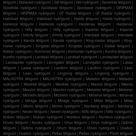
téligumi
|
Gislaved nyárigumi
|
Giti téligumi
|
Giti nyárigumi
|
Goodride téligumi
|
Goodride nyárigumi
|
Goodyear téligumi
|
Goodyear nyárigumi
|
GRIPMAX
téligumi
|
GRIPMAX nyárigumi
|
GT Radial téligumi
|
GT Radial nyárigumi
|
Habilead téligumi
|
Habilead nyárigumi
|
Haida téligumi
|
Haida nyárigumi
|
Hankook téligumi
|
Hankook nyárigumi
|
Heidenau téligumi
|
Heidenau
nyárigumi
|
Hifly téligumi
|
Hifly nyárigumi
|
Imperial téligumi
|
Imperial
nyárigumi
|
Infinity téligumi
|
Infinity nyárigumi
|
Interstate téligumi
|
Interstate
nyárigumi
|
Kenda téligumi
|
Kenda nyárigumi
|
King-meiler téligumi
|
King-
meiler nyárigumi
|
Kingstar téligumi
|
Kingstar nyárigumi
|
Kleber téligumi
|
Kleber nyárigumi
|
Kormoran téligumi
|
Kormoran nyárigumi
|
Kumho téligumi
|
Kumho nyárigumi
|
Landsail téligumi
|
Landsail nyárigumi
|
Landspider téligumi
|
Landspider nyárigumi
|
Lanvigator téligumi
|
Lanvigator nyárigumi
|
Lassa
téligumi
|
Lassa nyárigumi
|
Laufenn téligumi
|
Laufenn nyárigumi
|
Leao
téligumi
|
Leao nyárigumi
|
Linglong téligumi
|
Linglong nyárigumi
|
MALHOTRA téligumi
|
MALHOTRA nyárigumi
|
Matador téligumi
|
Matador
nyárigumi
|
Maxtrek téligumi
|
Maxtrek nyárigumi
|
Maxxis téligumi
|
Maxxis
nyárigumi
|
Mazzini téligumi
|
Mazzini nyárigumi
|
Metzeler téligumi
|
Metzeler
nyárigumi
|
Michelin téligumi
|
Michelin nyárigumi
|
Minerva téligumi
|
Minerva
nyárigumi
|
Mirage téligumi
|
Mirage nyárigumi
|
Mitas téligumi
|
Mitas
nyárigumi
|
Momo téligumi
|
Momo nyárigumi
|
Nankang téligumi
|
Nankang
nyárigumi
|
Nexen téligumi
|
Nexen nyárigumi
|
Nitto téligumi
|
Nitto nyárigumi
|
Nokian téligumi
|
Nokian nyárigumi
|
Nordexx téligumi
|
Nordexx nyárigumi
|
Novex téligumi
|
Novex nyárigumi
|
Onyx téligumi
|
Onyx nyárigumi
|
Optimo
téligumi
|
Optimo nyárigumi
|
Orium téligumi
|
Orium nyárigumi
|
Ovation
téligumi
|
Ovation nyárigumi
|
Petlas téligumi
|
Petlas nyárigumi
|
Pirelli téligumi