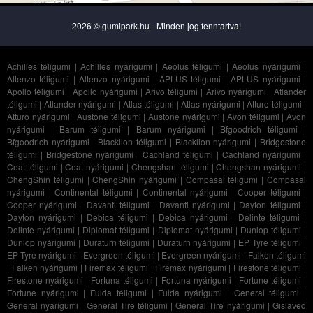
2026 © gumipark.hu - Minden jog fenntartva!
Achilles téligumi
|
Achilles nyárigumi
|
Aeolus téligumi
|
Aeolus nyárigumi
|
Altenzo téligumi
|
Altenzo nyárigumi
|
APLUS téligumi
|
APLUS nyárigumi
|
Apollo téligumi
|
Apollo nyárigumi
|
Arivo téligumi
|
Arivo nyárigumi
|
Atlander
téligumi
|
Atlander nyárigumi
|
Atlas téligumi
|
Atlas nyárigumi
|
Atturo téligumi
|
Atturo nyárigumi
|
Austone téligumi
|
Austone nyárigumi
|
Avon téligumi
|
Avon
nyárigumi
|
Barum téligumi
|
Barum nyárigumi
|
Bfgoodrich téligumi
|
Bfgoodrich nyárigumi
|
Blacklion téligumi
|
Blacklion nyárigumi
|
Bridgestone
téligumi
|
Bridgestone nyárigumi
|
Cachland téligumi
|
Cachland nyárigumi
|
Ceat téligumi
|
Ceat nyárigumi
|
Chengshan téligumi
|
Chengshan nyárigumi
|
ChengShin téligumi
|
ChengShin nyárigumi
|
Compasal téligumi
|
Compasal
nyárigumi
|
Continental téligumi
|
Continental nyárigumi
|
Cooper téligumi
|
Cooper nyárigumi
|
Davanti téligumi
|
Davanti nyárigumi
|
Dayton téligumi
|
Dayton nyárigumi
|
Debica téligumi
|
Debica nyárigumi
|
Delinte téligumi
|
Delinte nyárigumi
|
Diplomat téligumi
|
Diplomat nyárigumi
|
Dunlop téligumi
|
Dunlop nyárigumi
|
Duraturn téligumi
|
Duraturn nyárigumi
|
EP Tyre téligumi
|
EP Tyre nyárigumi
|
Evergreen téligumi
|
Evergreen nyárigumi
|
Falken téligumi
|
Falken nyárigumi
|
Firemax téligumi
|
Firemax nyárigumi
|
Firestone téligumi
|
Firestone nyárigumi
|
Fortuna téligumi
|
Fortuna nyárigumi
|
Fortune téligumi
|
Fortune nyárigumi
|
Fulda téligumi
|
Fulda nyárigumi
|
General téligumi
|
General nyárigumi
|
General Tire téligumi
|
General Tire nyárigumi
|
Gislaved