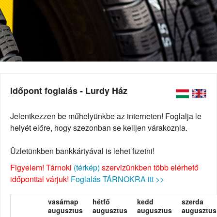
Időpont foglalás - Lurdy Ház
Jelentkezzen be műhelyünkbe az interneten! Foglalja le
helyét előre, hogy szezonban se kelljen várakoznia.
Üzletünkben bankkártyával is lehet fizetni!
Figyelem! Tárnoki
(térkép)
szervizünkben több elérhető
időponttal várjuk!
Foglalás TÁRNOKRA itt >>
vasárnap
hétfő
kedd
szerda
augusztus
augusztus
augusztus
augusztus