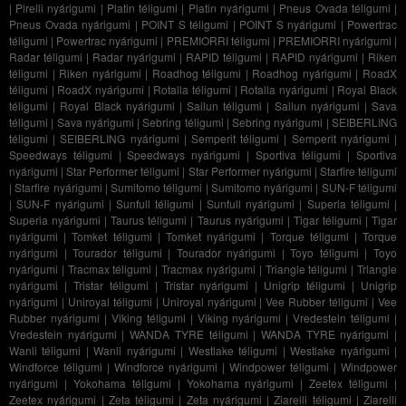
|
Pirelli nyárigumi
|
Platin téligumi
|
Platin nyárigumi
|
Pneus Ovada téligumi
|
Pneus Ovada nyárigumi
|
POINT S téligumi
|
POINT S nyárigumi
|
Powertrac
téligumi
|
Powertrac nyárigumi
|
PREMIORRI téligumi
|
PREMIORRI nyárigumi
|
Radar téligumi
|
Radar nyárigumi
|
RAPID téligumi
|
RAPID nyárigumi
|
Riken
téligumi
|
Riken nyárigumi
|
Roadhog téligumi
|
Roadhog nyárigumi
|
RoadX
téligumi
|
RoadX nyárigumi
|
Rotalla téligumi
|
Rotalla nyárigumi
|
Royal Black
téligumi
|
Royal Black nyárigumi
|
Sailun téligumi
|
Sailun nyárigumi
|
Sava
téligumi
|
Sava nyárigumi
|
Sebring téligumi
|
Sebring nyárigumi
|
SEIBERLING
téligumi
|
SEIBERLING nyárigumi
|
Semperit téligumi
|
Semperit nyárigumi
|
Speedways téligumi
|
Speedways nyárigumi
|
Sportiva téligumi
|
Sportiva
nyárigumi
|
Star Performer téligumi
|
Star Performer nyárigumi
|
Starfire téligumi
|
Starfire nyárigumi
|
Sumitomo téligumi
|
Sumitomo nyárigumi
|
SUN-F téligumi
|
SUN-F nyárigumi
|
Sunfull téligumi
|
Sunfull nyárigumi
|
Superia téligumi
|
Superia nyárigumi
|
Taurus téligumi
|
Taurus nyárigumi
|
Tigar téligumi
|
Tigar
nyárigumi
|
Tomket téligumi
|
Tomket nyárigumi
|
Torque téligumi
|
Torque
nyárigumi
|
Tourador téligumi
|
Tourador nyárigumi
|
Toyo téligumi
|
Toyo
nyárigumi
|
Tracmax téligumi
|
Tracmax nyárigumi
|
Triangle téligumi
|
Triangle
nyárigumi
|
Tristar téligumi
|
Tristar nyárigumi
|
Unigrip téligumi
|
Unigrip
nyárigumi
|
Uniroyal téligumi
|
Uniroyal nyárigumi
|
Vee Rubber téligumi
|
Vee
Rubber nyárigumi
|
Viking téligumi
|
Viking nyárigumi
|
Vredestein téligumi
|
Vredestein nyárigumi
|
WANDA TYRE téligumi
|
WANDA TYRE nyárigumi
|
Wanli téligumi
|
Wanli nyárigumi
|
Westlake téligumi
|
Westlake nyárigumi
|
Windforce téligumi
|
Windforce nyárigumi
|
Windpower téligumi
|
Windpower
nyárigumi
|
Yokohama téligumi
|
Yokohama nyárigumi
|
Zeetex téligumi
|
Zeetex nyárigumi
|
Zeta téligumi
|
Zeta nyárigumi
|
Ziarelli téligumi
|
Ziarelli