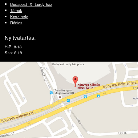
Budapest IX. Lurdy ház
Tárnok
Keszthely
Rédics
Nyitvatartás:
H-P: 8-18
Szo: 8-18