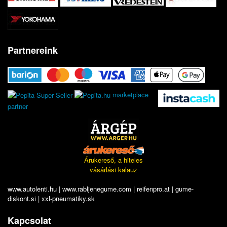
Partnereink
marketplace
partner
Árukereső, a hiteles
vásárlási kalauz
www.autolenti.hu
|
www.rabljenegume.com
|
reifenpro.at
|
gume-
diskont.si
|
xxl-pneumatiky.sk
Kapcsolat