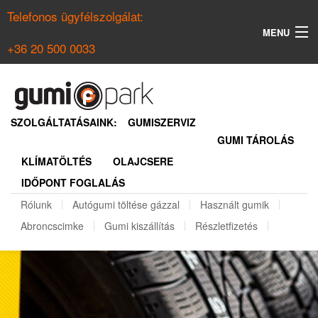
Telefonos ügyfélszolgálat:
MENU
+36 20 500 0033
KERESÉS
NYÁRI GUMI KERESŐ
SZOLGÁLTATÁSAINK:
GUMISZERVIZ
GUMI TÁROLÁS
TÉLI GUMI KERESŐ
KLÍMATÖLTÉS
OLAJCSERE
BELÉPÉS
IDŐPONT FOGLALÁS
REGISZTRÁCIÓ
Rólunk
Autógumi töltése gázzal
Használt gumik
Abroncscimke
Gumi kiszállítás
Részletfizetés