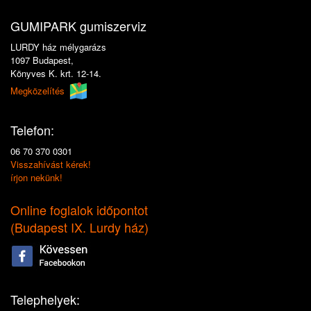
GUMIPARK gumiszerviz
LURDY ház mélygarázs
1097 Budapest,
Könyves K. krt. 12-14.
Megközelítés
Telefon:
06 70 370 0301
Visszahívást kérek!
írjon nekünk!
Online foglalok időpontot
(
Budapest IX. Lurdy ház
)
Telephelyek: