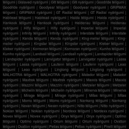
téligumi
|
Gislaved nyárigumi
|
Giti téligumi
|
Giti nyárigumi
|
Goodride téligumi
|
Goodride nyárigumi
|
Goodyear téligumi
|
Goodyear nyárigumi
|
GRIPMAX
téligumi
|
GRIPMAX nyárigumi
|
GT Radial téligumi
|
GT Radial nyárigumi
|
Habilead téligumi
|
Habilead nyárigumi
|
Haida téligumi
|
Haida nyárigumi
|
Hankook téligumi
|
Hankook nyárigumi
|
Heidenau téligumi
|
Heidenau
nyárigumi
|
Hifly téligumi
|
Hifly nyárigumi
|
Imperial téligumi
|
Imperial
nyárigumi
|
Infinity téligumi
|
Infinity nyárigumi
|
Interstate téligumi
|
Interstate
nyárigumi
|
Kenda téligumi
|
Kenda nyárigumi
|
King-meiler téligumi
|
King-
meiler nyárigumi
|
Kingstar téligumi
|
Kingstar nyárigumi
|
Kleber téligumi
|
Kleber nyárigumi
|
Kormoran téligumi
|
Kormoran nyárigumi
|
Kumho téligumi
|
Kumho nyárigumi
|
Landsail téligumi
|
Landsail nyárigumi
|
Landspider téligumi
|
Landspider nyárigumi
|
Lanvigator téligumi
|
Lanvigator nyárigumi
|
Lassa
téligumi
|
Lassa nyárigumi
|
Laufenn téligumi
|
Laufenn nyárigumi
|
Leao
téligumi
|
Leao nyárigumi
|
Linglong téligumi
|
Linglong nyárigumi
|
MALHOTRA téligumi
|
MALHOTRA nyárigumi
|
Matador téligumi
|
Matador
nyárigumi
|
Maxtrek téligumi
|
Maxtrek nyárigumi
|
Maxxis téligumi
|
Maxxis
nyárigumi
|
Mazzini téligumi
|
Mazzini nyárigumi
|
Metzeler téligumi
|
Metzeler
nyárigumi
|
Michelin téligumi
|
Michelin nyárigumi
|
Minerva téligumi
|
Minerva
nyárigumi
|
Mirage téligumi
|
Mirage nyárigumi
|
Mitas téligumi
|
Mitas
nyárigumi
|
Momo téligumi
|
Momo nyárigumi
|
Nankang téligumi
|
Nankang
nyárigumi
|
Nexen téligumi
|
Nexen nyárigumi
|
Nitto téligumi
|
Nitto nyárigumi
|
Nokian téligumi
|
Nokian nyárigumi
|
Nordexx téligumi
|
Nordexx nyárigumi
|
Novex téligumi
|
Novex nyárigumi
|
Onyx téligumi
|
Onyx nyárigumi
|
Optimo
téligumi
|
Optimo nyárigumi
|
Orium téligumi
|
Orium nyárigumi
|
Ovation
téligumi
|
Ovation nyárigumi
|
Petlas téligumi
|
Petlas nyárigumi
|
Pirelli téligumi