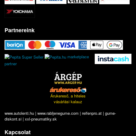
Partnereink
marketplace
partner
Árukereső, a hiteles
vásárlási kalauz
www.autolenti.hu
|
www.rabljenegume.com
|
reifenpro.at
|
gume-
diskont.si
|
xxl-pneumatiky.sk
Kapcsolat