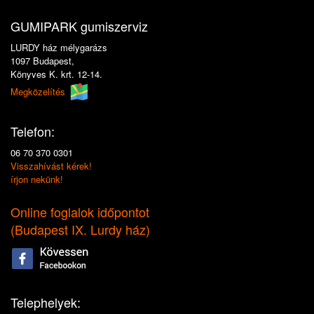
GUMIPARK gumiszerviz
LURDY ház mélygarázs
1097 Budapest,
Könyves K. krt. 12-14.
Megközelítés
Telefon:
06 70 370 0301
Visszahívást kérek!
írjon nekünk!
Online foglalok időpontot
(
Budapest IX. Lurdy ház
)
Telephelyek: