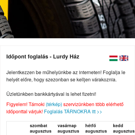
Időpont foglalás - Lurdy Ház
Jelentkezzen be műhelyünkbe az interneten! Foglalja le
helyét előre, hogy szezonban se kelljen várakoznia.
Üzletünkben bankkártyával is lehet fizetni!
Figyelem! Tárnoki
(térkép)
szervizünkben több elérhető
időponttal várjuk!
Foglalás TÁRNOKRA itt >>
szombat
vasárnap
hétfő
kedd
augusztus
augusztus
augusztus
augusztus