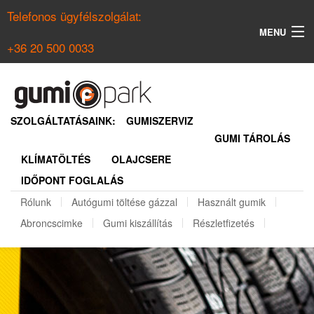
Telefonos ügyfélszolgálat:
MENU
+36 20 500 0033
KERESÉS
NYÁRI GUMI KERESŐ
SZOLGÁLTATÁSAINK:
GUMISZERVIZ
GUMI TÁROLÁS
TÉLI GUMI KERESŐ
KLÍMATÖLTÉS
OLAJCSERE
BELÉPÉS
IDŐPONT FOGLALÁS
REGISZTRÁCIÓ
Rólunk
Autógumi töltése gázzal
Használt gumik
Abroncscimke
Gumi kiszállítás
Részletfizetés