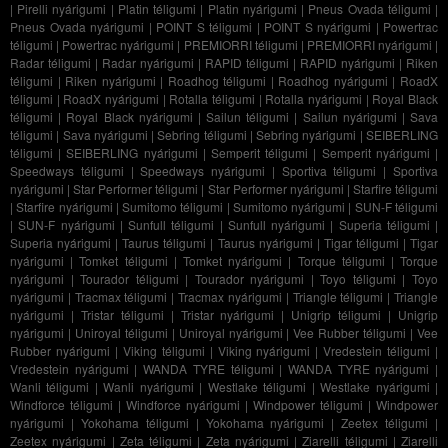
|
Pirelli nyárigumi
|
Platin téligumi
|
Platin nyárigumi
|
Pneus Ovada téligumi
|
Pneus Ovada nyárigumi
|
POINT S téligumi
|
POINT S nyárigumi
|
Powertrac
téligumi
|
Powertrac nyárigumi
|
PREMIORRI téligumi
|
PREMIORRI nyárigumi
|
Radar téligumi
|
Radar nyárigumi
|
RAPID téligumi
|
RAPID nyárigumi
|
Riken
téligumi
|
Riken nyárigumi
|
Roadhog téligumi
|
Roadhog nyárigumi
|
RoadX
téligumi
|
RoadX nyárigumi
|
Rotalla téligumi
|
Rotalla nyárigumi
|
Royal Black
téligumi
|
Royal Black nyárigumi
|
Sailun téligumi
|
Sailun nyárigumi
|
Sava
téligumi
|
Sava nyárigumi
|
Sebring téligumi
|
Sebring nyárigumi
|
SEIBERLING
téligumi
|
SEIBERLING nyárigumi
|
Semperit téligumi
|
Semperit nyárigumi
|
Speedways téligumi
|
Speedways nyárigumi
|
Sportiva téligumi
|
Sportiva
nyárigumi
|
Star Performer téligumi
|
Star Performer nyárigumi
|
Starfire téligumi
|
Starfire nyárigumi
|
Sumitomo téligumi
|
Sumitomo nyárigumi
|
SUN-F téligumi
|
SUN-F nyárigumi
|
Sunfull téligumi
|
Sunfull nyárigumi
|
Superia téligumi
|
Superia nyárigumi
|
Taurus téligumi
|
Taurus nyárigumi
|
Tigar téligumi
|
Tigar
nyárigumi
|
Tomket téligumi
|
Tomket nyárigumi
|
Torque téligumi
|
Torque
nyárigumi
|
Tourador téligumi
|
Tourador nyárigumi
|
Toyo téligumi
|
Toyo
nyárigumi
|
Tracmax téligumi
|
Tracmax nyárigumi
|
Triangle téligumi
|
Triangle
nyárigumi
|
Tristar téligumi
|
Tristar nyárigumi
|
Unigrip téligumi
|
Unigrip
nyárigumi
|
Uniroyal téligumi
|
Uniroyal nyárigumi
|
Vee Rubber téligumi
|
Vee
Rubber nyárigumi
|
Viking téligumi
|
Viking nyárigumi
|
Vredestein téligumi
|
Vredestein nyárigumi
|
WANDA TYRE téligumi
|
WANDA TYRE nyárigumi
|
Wanli téligumi
|
Wanli nyárigumi
|
Westlake téligumi
|
Westlake nyárigumi
|
Windforce téligumi
|
Windforce nyárigumi
|
Windpower téligumi
|
Windpower
nyárigumi
|
Yokohama téligumi
|
Yokohama nyárigumi
|
Zeetex téligumi
|
Zeetex nyárigumi
|
Zeta téligumi
|
Zeta nyárigumi
|
Ziarelli téligumi
|
Ziarelli