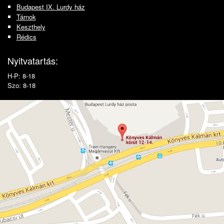
Budapest IX. Lurdy ház
Tárnok
Keszthely
Rédics
Nyitvatartás:
H-P: 8-18
Szo: 8-18