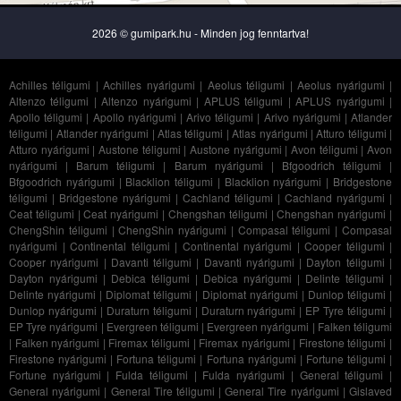
2026 © gumipark.hu - Minden jog fenntartva!
Achilles téligumi
|
Achilles nyárigumi
|
Aeolus téligumi
|
Aeolus nyárigumi
|
Altenzo téligumi
|
Altenzo nyárigumi
|
APLUS téligumi
|
APLUS nyárigumi
|
Apollo téligumi
|
Apollo nyárigumi
|
Arivo téligumi
|
Arivo nyárigumi
|
Atlander
téligumi
|
Atlander nyárigumi
|
Atlas téligumi
|
Atlas nyárigumi
|
Atturo téligumi
|
Atturo nyárigumi
|
Austone téligumi
|
Austone nyárigumi
|
Avon téligumi
|
Avon
nyárigumi
|
Barum téligumi
|
Barum nyárigumi
|
Bfgoodrich téligumi
|
Bfgoodrich nyárigumi
|
Blacklion téligumi
|
Blacklion nyárigumi
|
Bridgestone
téligumi
|
Bridgestone nyárigumi
|
Cachland téligumi
|
Cachland nyárigumi
|
Ceat téligumi
|
Ceat nyárigumi
|
Chengshan téligumi
|
Chengshan nyárigumi
|
ChengShin téligumi
|
ChengShin nyárigumi
|
Compasal téligumi
|
Compasal
nyárigumi
|
Continental téligumi
|
Continental nyárigumi
|
Cooper téligumi
|
Cooper nyárigumi
|
Davanti téligumi
|
Davanti nyárigumi
|
Dayton téligumi
|
Dayton nyárigumi
|
Debica téligumi
|
Debica nyárigumi
|
Delinte téligumi
|
Delinte nyárigumi
|
Diplomat téligumi
|
Diplomat nyárigumi
|
Dunlop téligumi
|
Dunlop nyárigumi
|
Duraturn téligumi
|
Duraturn nyárigumi
|
EP Tyre téligumi
|
EP Tyre nyárigumi
|
Evergreen téligumi
|
Evergreen nyárigumi
|
Falken téligumi
|
Falken nyárigumi
|
Firemax téligumi
|
Firemax nyárigumi
|
Firestone téligumi
|
Firestone nyárigumi
|
Fortuna téligumi
|
Fortuna nyárigumi
|
Fortune téligumi
|
Fortune nyárigumi
|
Fulda téligumi
|
Fulda nyárigumi
|
General téligumi
|
General nyárigumi
|
General Tire téligumi
|
General Tire nyárigumi
|
Gislaved