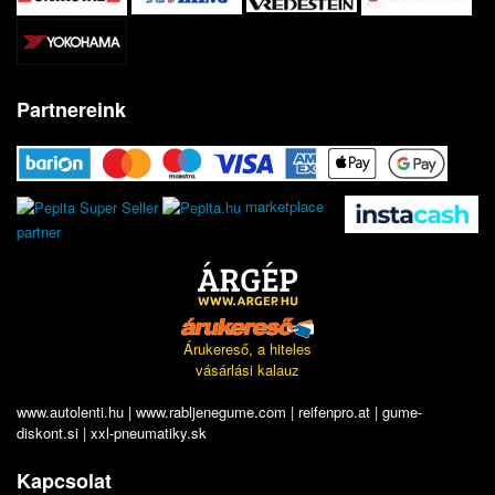
Partnereink
marketplace
partner
Árukereső, a hiteles
vásárlási kalauz
www.autolenti.hu
|
www.rabljenegume.com
|
reifenpro.at
|
gume-
diskont.si
|
xxl-pneumatiky.sk
Kapcsolat