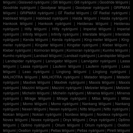
téligumi
|
Gislaved nyárigumi
|
Giti téligumi
|
Giti nyárigumi
|
Goodride téligumi
|
Goodride nyárigumi
|
Goodyear téligumi
|
Goodyear nyárigumi
|
GRIPMAX
téligumi
|
GRIPMAX nyárigumi
|
GT Radial téligumi
|
GT Radial nyárigumi
|
Habilead téligumi
|
Habilead nyárigumi
|
Haida téligumi
|
Haida nyárigumi
|
Hankook téligumi
|
Hankook nyárigumi
|
Heidenau téligumi
|
Heidenau
nyárigumi
|
Hifly téligumi
|
Hifly nyárigumi
|
Imperial téligumi
|
Imperial
nyárigumi
|
Infinity téligumi
|
Infinity nyárigumi
|
Interstate téligumi
|
Interstate
nyárigumi
|
Kenda téligumi
|
Kenda nyárigumi
|
King-meiler téligumi
|
King-
meiler nyárigumi
|
Kingstar téligumi
|
Kingstar nyárigumi
|
Kleber téligumi
|
Kleber nyárigumi
|
Kormoran téligumi
|
Kormoran nyárigumi
|
Kumho téligumi
|
Kumho nyárigumi
|
Landsail téligumi
|
Landsail nyárigumi
|
Landspider téligumi
|
Landspider nyárigumi
|
Lanvigator téligumi
|
Lanvigator nyárigumi
|
Lassa
téligumi
|
Lassa nyárigumi
|
Laufenn téligumi
|
Laufenn nyárigumi
|
Leao
téligumi
|
Leao nyárigumi
|
Linglong téligumi
|
Linglong nyárigumi
|
MALHOTRA téligumi
|
MALHOTRA nyárigumi
|
Matador téligumi
|
Matador
nyárigumi
|
Maxtrek téligumi
|
Maxtrek nyárigumi
|
Maxxis téligumi
|
Maxxis
nyárigumi
|
Mazzini téligumi
|
Mazzini nyárigumi
|
Metzeler téligumi
|
Metzeler
nyárigumi
|
Michelin téligumi
|
Michelin nyárigumi
|
Minerva téligumi
|
Minerva
nyárigumi
|
Mirage téligumi
|
Mirage nyárigumi
|
Mitas téligumi
|
Mitas
nyárigumi
|
Momo téligumi
|
Momo nyárigumi
|
Nankang téligumi
|
Nankang
nyárigumi
|
Nexen téligumi
|
Nexen nyárigumi
|
Nitto téligumi
|
Nitto nyárigumi
|
Nokian téligumi
|
Nokian nyárigumi
|
Nordexx téligumi
|
Nordexx nyárigumi
|
Novex téligumi
|
Novex nyárigumi
|
Onyx téligumi
|
Onyx nyárigumi
|
Optimo
téligumi
|
Optimo nyárigumi
|
Orium téligumi
|
Orium nyárigumi
|
Ovation
téligumi
|
Ovation nyárigumi
|
Petlas téligumi
|
Petlas nyárigumi
|
Pirelli téligumi