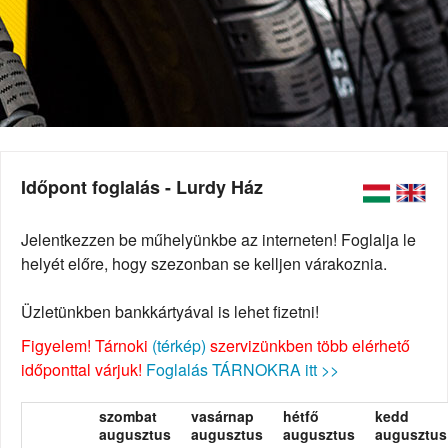
Időpont foglalás - Lurdy Ház
Jelentkezzen be műhelyünkbe az interneten! Foglalja le
helyét előre, hogy szezonban se kelljen várakoznia.
Üzletünkben bankkártyával is lehet fizetni!
Figyelem! Tárnoki
(térkép)
szervizünkben több elérhető
időponttal várjuk!
Foglalás TÁRNOKRA itt >>
szombat
vasárnap
hétfő
kedd
augusztus
augusztus
augusztus
augusztus