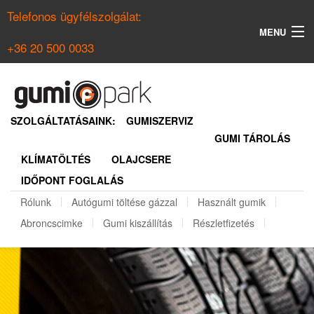
Telefonos ügyfélszolgálat:
MENU
+36 20 500 0033
KERESÉS
NYÁRI GUMI KERESŐ
SZOLGÁLTATÁSAINK:
GUMISZERVIZ
GUMI TÁROLÁS
TÉLI GUMI KERESŐ
KLÍMATÖLTÉS
OLAJCSERE
BELÉPÉS
IDŐPONT FOGLALÁS
REGISZTRÁCIÓ
Rólunk
Autógumi töltése gázzal
Használt gumik
Abroncscimke
Gumi kiszállítás
Részletfizetés