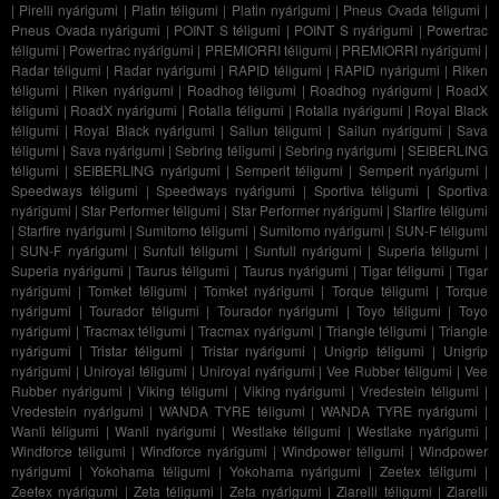
|
Pirelli nyárigumi
|
Platin téligumi
|
Platin nyárigumi
|
Pneus Ovada téligumi
|
Pneus Ovada nyárigumi
|
POINT S téligumi
|
POINT S nyárigumi
|
Powertrac
téligumi
|
Powertrac nyárigumi
|
PREMIORRI téligumi
|
PREMIORRI nyárigumi
|
Radar téligumi
|
Radar nyárigumi
|
RAPID téligumi
|
RAPID nyárigumi
|
Riken
téligumi
|
Riken nyárigumi
|
Roadhog téligumi
|
Roadhog nyárigumi
|
RoadX
téligumi
|
RoadX nyárigumi
|
Rotalla téligumi
|
Rotalla nyárigumi
|
Royal Black
téligumi
|
Royal Black nyárigumi
|
Sailun téligumi
|
Sailun nyárigumi
|
Sava
téligumi
|
Sava nyárigumi
|
Sebring téligumi
|
Sebring nyárigumi
|
SEIBERLING
téligumi
|
SEIBERLING nyárigumi
|
Semperit téligumi
|
Semperit nyárigumi
|
Speedways téligumi
|
Speedways nyárigumi
|
Sportiva téligumi
|
Sportiva
nyárigumi
|
Star Performer téligumi
|
Star Performer nyárigumi
|
Starfire téligumi
|
Starfire nyárigumi
|
Sumitomo téligumi
|
Sumitomo nyárigumi
|
SUN-F téligumi
|
SUN-F nyárigumi
|
Sunfull téligumi
|
Sunfull nyárigumi
|
Superia téligumi
|
Superia nyárigumi
|
Taurus téligumi
|
Taurus nyárigumi
|
Tigar téligumi
|
Tigar
nyárigumi
|
Tomket téligumi
|
Tomket nyárigumi
|
Torque téligumi
|
Torque
nyárigumi
|
Tourador téligumi
|
Tourador nyárigumi
|
Toyo téligumi
|
Toyo
nyárigumi
|
Tracmax téligumi
|
Tracmax nyárigumi
|
Triangle téligumi
|
Triangle
nyárigumi
|
Tristar téligumi
|
Tristar nyárigumi
|
Unigrip téligumi
|
Unigrip
nyárigumi
|
Uniroyal téligumi
|
Uniroyal nyárigumi
|
Vee Rubber téligumi
|
Vee
Rubber nyárigumi
|
Viking téligumi
|
Viking nyárigumi
|
Vredestein téligumi
|
Vredestein nyárigumi
|
WANDA TYRE téligumi
|
WANDA TYRE nyárigumi
|
Wanli téligumi
|
Wanli nyárigumi
|
Westlake téligumi
|
Westlake nyárigumi
|
Windforce téligumi
|
Windforce nyárigumi
|
Windpower téligumi
|
Windpower
nyárigumi
|
Yokohama téligumi
|
Yokohama nyárigumi
|
Zeetex téligumi
|
Zeetex nyárigumi
|
Zeta téligumi
|
Zeta nyárigumi
|
Ziarelli téligumi
|
Ziarelli