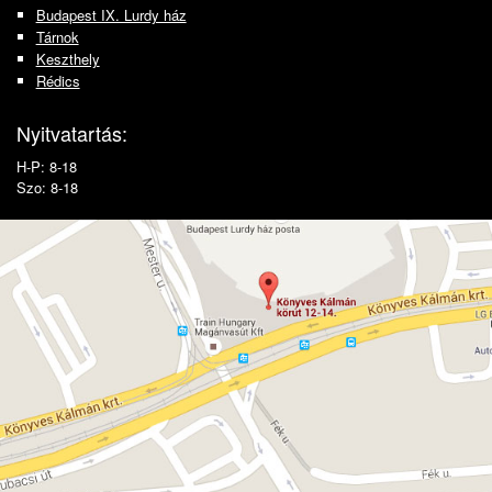
Budapest IX. Lurdy ház
Tárnok
Keszthely
Rédics
Nyitvatartás:
H-P: 8-18
Szo: 8-18