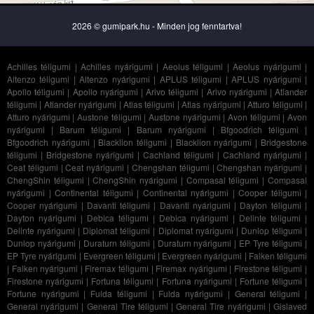
2026 © gumipark.hu - Minden jog fenntartva!
Achilles téligumi
|
Achilles nyárigumi
|
Aeolus téligumi
|
Aeolus nyárigumi
|
Altenzo téligumi
|
Altenzo nyárigumi
|
APLUS téligumi
|
APLUS nyárigumi
|
Apollo téligumi
|
Apollo nyárigumi
|
Arivo téligumi
|
Arivo nyárigumi
|
Atlander
téligumi
|
Atlander nyárigumi
|
Atlas téligumi
|
Atlas nyárigumi
|
Atturo téligumi
|
Atturo nyárigumi
|
Austone téligumi
|
Austone nyárigumi
|
Avon téligumi
|
Avon
nyárigumi
|
Barum téligumi
|
Barum nyárigumi
|
Bfgoodrich téligumi
|
Bfgoodrich nyárigumi
|
Blacklion téligumi
|
Blacklion nyárigumi
|
Bridgestone
téligumi
|
Bridgestone nyárigumi
|
Cachland téligumi
|
Cachland nyárigumi
|
Ceat téligumi
|
Ceat nyárigumi
|
Chengshan téligumi
|
Chengshan nyárigumi
|
ChengShin téligumi
|
ChengShin nyárigumi
|
Compasal téligumi
|
Compasal
nyárigumi
|
Continental téligumi
|
Continental nyárigumi
|
Cooper téligumi
|
Cooper nyárigumi
|
Davanti téligumi
|
Davanti nyárigumi
|
Dayton téligumi
|
Dayton nyárigumi
|
Debica téligumi
|
Debica nyárigumi
|
Delinte téligumi
|
Delinte nyárigumi
|
Diplomat téligumi
|
Diplomat nyárigumi
|
Dunlop téligumi
|
Dunlop nyárigumi
|
Duraturn téligumi
|
Duraturn nyárigumi
|
EP Tyre téligumi
|
EP Tyre nyárigumi
|
Evergreen téligumi
|
Evergreen nyárigumi
|
Falken téligumi
|
Falken nyárigumi
|
Firemax téligumi
|
Firemax nyárigumi
|
Firestone téligumi
|
Firestone nyárigumi
|
Fortuna téligumi
|
Fortuna nyárigumi
|
Fortune téligumi
|
Fortune nyárigumi
|
Fulda téligumi
|
Fulda nyárigumi
|
General téligumi
|
General nyárigumi
|
General Tire téligumi
|
General Tire nyárigumi
|
Gislaved