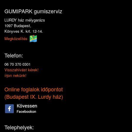
GUMIPARK gumiszerviz
LURDY ház mélygarázs
1097 Budapest,
Könyves K. krt. 12-14.
Megközelítés
Telefon:
06 70 370 0301
Visszahívást kérek!
írjon nekünk!
Online foglalok időpontot
(
Budapest IX. Lurdy ház
)
Telephelyek: