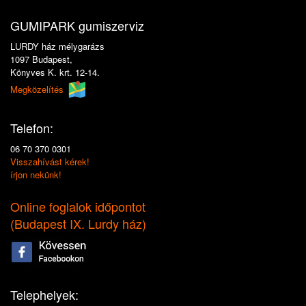
GUMIPARK gumiszerviz
LURDY ház mélygarázs
1097 Budapest,
Könyves K. krt. 12-14.
Megközelítés
Telefon:
06 70 370 0301
Visszahívást kérek!
írjon nekünk!
Online foglalok időpontot
(
Budapest IX. Lurdy ház
)
Telephelyek: