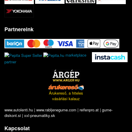
Partnereink
marketplace
partner
Árukereső, a hiteles
vásárlási kalauz
www.autolenti.hu
|
www.rabljenegume.com
|
reifenpro.at
|
gume-
diskont.si
|
xxl-pneumatiky.sk
Kapcsolat