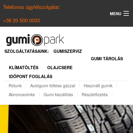
Telefonos ügyfélszolgálat:
MENU
+36 20 500 0033
KERESÉS
NYÁRI GUMI KERESŐ
SZOLGÁLTATÁSAINK:
GUMISZERVIZ
GUMI TÁROLÁS
TÉLI GUMI KERESŐ
KLÍMATÖLTÉS
OLAJCSERE
BELÉPÉS
IDŐPONT FOGLALÁS
REGISZTRÁCIÓ
Rólunk
Autógumi töltése gázzal
Használt gumik
Abroncscimke
Gumi kiszállítás
Részletfizetés