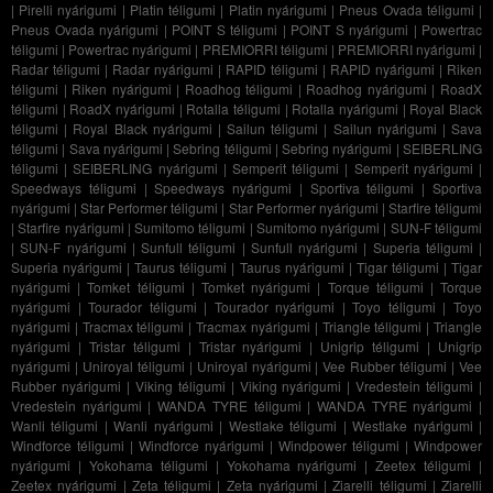
|
Pirelli nyárigumi
|
Platin téligumi
|
Platin nyárigumi
|
Pneus Ovada téligumi
|
Pneus Ovada nyárigumi
|
POINT S téligumi
|
POINT S nyárigumi
|
Powertrac
téligumi
|
Powertrac nyárigumi
|
PREMIORRI téligumi
|
PREMIORRI nyárigumi
|
Radar téligumi
|
Radar nyárigumi
|
RAPID téligumi
|
RAPID nyárigumi
|
Riken
téligumi
|
Riken nyárigumi
|
Roadhog téligumi
|
Roadhog nyárigumi
|
RoadX
téligumi
|
RoadX nyárigumi
|
Rotalla téligumi
|
Rotalla nyárigumi
|
Royal Black
téligumi
|
Royal Black nyárigumi
|
Sailun téligumi
|
Sailun nyárigumi
|
Sava
téligumi
|
Sava nyárigumi
|
Sebring téligumi
|
Sebring nyárigumi
|
SEIBERLING
téligumi
|
SEIBERLING nyárigumi
|
Semperit téligumi
|
Semperit nyárigumi
|
Speedways téligumi
|
Speedways nyárigumi
|
Sportiva téligumi
|
Sportiva
nyárigumi
|
Star Performer téligumi
|
Star Performer nyárigumi
|
Starfire téligumi
|
Starfire nyárigumi
|
Sumitomo téligumi
|
Sumitomo nyárigumi
|
SUN-F téligumi
|
SUN-F nyárigumi
|
Sunfull téligumi
|
Sunfull nyárigumi
|
Superia téligumi
|
Superia nyárigumi
|
Taurus téligumi
|
Taurus nyárigumi
|
Tigar téligumi
|
Tigar
nyárigumi
|
Tomket téligumi
|
Tomket nyárigumi
|
Torque téligumi
|
Torque
nyárigumi
|
Tourador téligumi
|
Tourador nyárigumi
|
Toyo téligumi
|
Toyo
nyárigumi
|
Tracmax téligumi
|
Tracmax nyárigumi
|
Triangle téligumi
|
Triangle
nyárigumi
|
Tristar téligumi
|
Tristar nyárigumi
|
Unigrip téligumi
|
Unigrip
nyárigumi
|
Uniroyal téligumi
|
Uniroyal nyárigumi
|
Vee Rubber téligumi
|
Vee
Rubber nyárigumi
|
Viking téligumi
|
Viking nyárigumi
|
Vredestein téligumi
|
Vredestein nyárigumi
|
WANDA TYRE téligumi
|
WANDA TYRE nyárigumi
|
Wanli téligumi
|
Wanli nyárigumi
|
Westlake téligumi
|
Westlake nyárigumi
|
Windforce téligumi
|
Windforce nyárigumi
|
Windpower téligumi
|
Windpower
nyárigumi
|
Yokohama téligumi
|
Yokohama nyárigumi
|
Zeetex téligumi
|
Zeetex nyárigumi
|
Zeta téligumi
|
Zeta nyárigumi
|
Ziarelli téligumi
|
Ziarelli