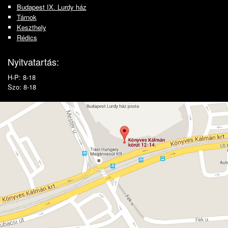
Budapest IX. Lurdy ház
Tárnok
Keszthely
Rédics
Nyitvatartás:
H-P: 8-18
Szo: 8-18