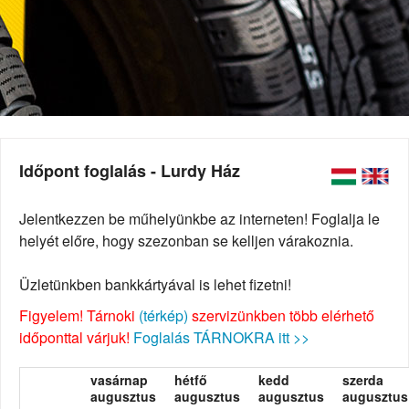
Időpont foglalás - Lurdy Ház
Jelentkezzen be műhelyünkbe az interneten! Foglalja le
helyét előre, hogy szezonban se kelljen várakoznia.
Üzletünkben bankkártyával is lehet fizetni!
Figyelem! Tárnoki
(térkép)
szervizünkben több elérhető
időponttal várjuk!
Foglalás TÁRNOKRA itt >>
vasárnap
hétfő
kedd
szerda
augusztus
augusztus
augusztus
augusztus