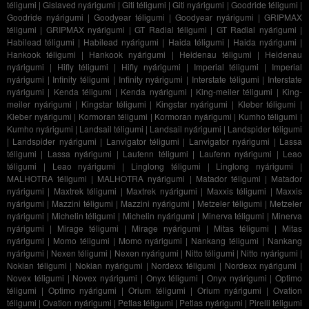
téligumi
|
Gislaved nyárigumi
|
Giti téligumi
|
Giti nyárigumi
|
Goodride téligumi
|
Goodride nyárigumi
|
Goodyear téligumi
|
Goodyear nyárigumi
|
GRIPMAX
téligumi
|
GRIPMAX nyárigumi
|
GT Radial téligumi
|
GT Radial nyárigumi
|
Habilead téligumi
|
Habilead nyárigumi
|
Haida téligumi
|
Haida nyárigumi
|
Hankook téligumi
|
Hankook nyárigumi
|
Heidenau téligumi
|
Heidenau
nyárigumi
|
Hifly téligumi
|
Hifly nyárigumi
|
Imperial téligumi
|
Imperial
nyárigumi
|
Infinity téligumi
|
Infinity nyárigumi
|
Interstate téligumi
|
Interstate
nyárigumi
|
Kenda téligumi
|
Kenda nyárigumi
|
King-meiler téligumi
|
King-
meiler nyárigumi
|
Kingstar téligumi
|
Kingstar nyárigumi
|
Kleber téligumi
|
Kleber nyárigumi
|
Kormoran téligumi
|
Kormoran nyárigumi
|
Kumho téligumi
|
Kumho nyárigumi
|
Landsail téligumi
|
Landsail nyárigumi
|
Landspider téligumi
|
Landspider nyárigumi
|
Lanvigator téligumi
|
Lanvigator nyárigumi
|
Lassa
téligumi
|
Lassa nyárigumi
|
Laufenn téligumi
|
Laufenn nyárigumi
|
Leao
téligumi
|
Leao nyárigumi
|
Linglong téligumi
|
Linglong nyárigumi
|
MALHOTRA téligumi
|
MALHOTRA nyárigumi
|
Matador téligumi
|
Matador
nyárigumi
|
Maxtrek téligumi
|
Maxtrek nyárigumi
|
Maxxis téligumi
|
Maxxis
nyárigumi
|
Mazzini téligumi
|
Mazzini nyárigumi
|
Metzeler téligumi
|
Metzeler
nyárigumi
|
Michelin téligumi
|
Michelin nyárigumi
|
Minerva téligumi
|
Minerva
nyárigumi
|
Mirage téligumi
|
Mirage nyárigumi
|
Mitas téligumi
|
Mitas
nyárigumi
|
Momo téligumi
|
Momo nyárigumi
|
Nankang téligumi
|
Nankang
nyárigumi
|
Nexen téligumi
|
Nexen nyárigumi
|
Nitto téligumi
|
Nitto nyárigumi
|
Nokian téligumi
|
Nokian nyárigumi
|
Nordexx téligumi
|
Nordexx nyárigumi
|
Novex téligumi
|
Novex nyárigumi
|
Onyx téligumi
|
Onyx nyárigumi
|
Optimo
téligumi
|
Optimo nyárigumi
|
Orium téligumi
|
Orium nyárigumi
|
Ovation
téligumi
|
Ovation nyárigumi
|
Petlas téligumi
|
Petlas nyárigumi
|
Pirelli téligumi