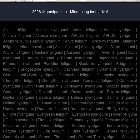
2026 © gumipark.hu - Minden jog fenntartva!
Achilles téligumi
|
Achilles nyárigumi
|
Aeolus téligumi
|
Aeolus nyárigumi
|
Altenzo téligumi
|
Altenzo nyárigumi
|
APLUS téligumi
|
APLUS nyárigumi
|
Apollo téligumi
|
Apollo nyárigumi
|
Arivo téligumi
|
Arivo nyárigumi
|
Atlander
téligumi
|
Atlander nyárigumi
|
Atlas téligumi
|
Atlas nyárigumi
|
Atturo téligumi
|
Atturo nyárigumi
|
Austone téligumi
|
Austone nyárigumi
|
Avon téligumi
|
Avon
nyárigumi
|
Barum téligumi
|
Barum nyárigumi
|
Bfgoodrich téligumi
|
Bfgoodrich nyárigumi
|
Blacklion téligumi
|
Blacklion nyárigumi
|
Bridgestone
téligumi
|
Bridgestone nyárigumi
|
Cachland téligumi
|
Cachland nyárigumi
|
Ceat téligumi
|
Ceat nyárigumi
|
Chengshan téligumi
|
Chengshan nyárigumi
|
ChengShin téligumi
|
ChengShin nyárigumi
|
Compasal téligumi
|
Compasal
nyárigumi
|
Continental téligumi
|
Continental nyárigumi
|
Cooper téligumi
|
Cooper nyárigumi
|
Davanti téligumi
|
Davanti nyárigumi
|
Dayton téligumi
|
Dayton nyárigumi
|
Debica téligumi
|
Debica nyárigumi
|
Delinte téligumi
|
Delinte nyárigumi
|
Diplomat téligumi
|
Diplomat nyárigumi
|
Dunlop téligumi
|
Dunlop nyárigumi
|
Duraturn téligumi
|
Duraturn nyárigumi
|
EP Tyre téligumi
|
EP Tyre nyárigumi
|
Evergreen téligumi
|
Evergreen nyárigumi
|
Falken téligumi
|
Falken nyárigumi
|
Firemax téligumi
|
Firemax nyárigumi
|
Firestone téligumi
|
Firestone nyárigumi
|
Fortuna téligumi
|
Fortuna nyárigumi
|
Fortune téligumi
|
Fortune nyárigumi
|
Fulda téligumi
|
Fulda nyárigumi
|
General téligumi
|
General nyárigumi
|
General Tire téligumi
|
General Tire nyárigumi
|
Gislaved