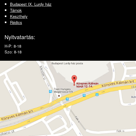
Budapest IX. Lurdy ház
Tárnok
Keszthely
Rédics
Nyitvatartás:
H-P: 8-18
Szo: 8-18