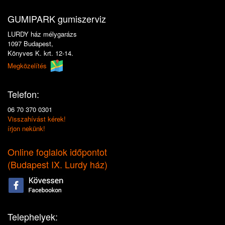
GUMIPARK gumiszerviz
LURDY ház mélygarázs
1097 Budapest,
Könyves K. krt. 12-14.
Megközelítés
Telefon:
06 70 370 0301
Visszahívást kérek!
írjon nekünk!
Online foglalok időpontot
(
Budapest IX. Lurdy ház
)
Telephelyek: