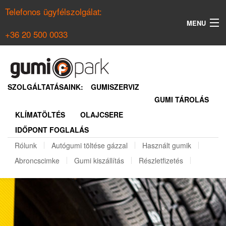
Telefonos ügyfélszolgálat:
MENU
+36 20 500 0033
KERESÉS
NYÁRI GUMI KERESŐ
SZOLGÁLTATÁSAINK:
GUMISZERVIZ
GUMI TÁROLÁS
TÉLI GUMI KERESŐ
KLÍMATÖLTÉS
OLAJCSERE
BELÉPÉS
IDŐPONT FOGLALÁS
REGISZTRÁCIÓ
Rólunk
Autógumi töltése gázzal
Használt gumik
Abroncscimke
Gumi kiszállítás
Részletfizetés