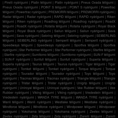
|
Pirelli nyárigumi
|
Platin téligumi
|
Platin nyárigumi
|
Pneus Ovada téligumi
|
Pneus Ovada nyárigumi
|
POINT S téligumi
|
POINT S nyárigumi
|
Powertrac
téligumi
|
Powertrac nyárigumi
|
PREMIORRI téligumi
|
PREMIORRI nyárigumi
|
Radar téligumi
|
Radar nyárigumi
|
RAPID téligumi
|
RAPID nyárigumi
|
Riken
téligumi
|
Riken nyárigumi
|
Roadhog téligumi
|
Roadhog nyárigumi
|
RoadX
téligumi
|
RoadX nyárigumi
|
Rotalla téligumi
|
Rotalla nyárigumi
|
Royal Black
téligumi
|
Royal Black nyárigumi
|
Sailun téligumi
|
Sailun nyárigumi
|
Sava
téligumi
|
Sava nyárigumi
|
Sebring téligumi
|
Sebring nyárigumi
|
SEIBERLING
téligumi
|
SEIBERLING nyárigumi
|
Semperit téligumi
|
Semperit nyárigumi
|
Speedways téligumi
|
Speedways nyárigumi
|
Sportiva téligumi
|
Sportiva
nyárigumi
|
Star Performer téligumi
|
Star Performer nyárigumi
|
Starfire téligumi
|
Starfire nyárigumi
|
Sumitomo téligumi
|
Sumitomo nyárigumi
|
SUN-F téligumi
|
SUN-F nyárigumi
|
Sunfull téligumi
|
Sunfull nyárigumi
|
Superia téligumi
|
Superia nyárigumi
|
Taurus téligumi
|
Taurus nyárigumi
|
Tigar téligumi
|
Tigar
nyárigumi
|
Tomket téligumi
|
Tomket nyárigumi
|
Torque téligumi
|
Torque
nyárigumi
|
Tourador téligumi
|
Tourador nyárigumi
|
Toyo téligumi
|
Toyo
nyárigumi
|
Tracmax téligumi
|
Tracmax nyárigumi
|
Triangle téligumi
|
Triangle
nyárigumi
|
Tristar téligumi
|
Tristar nyárigumi
|
Unigrip téligumi
|
Unigrip
nyárigumi
|
Uniroyal téligumi
|
Uniroyal nyárigumi
|
Vee Rubber téligumi
|
Vee
Rubber nyárigumi
|
Viking téligumi
|
Viking nyárigumi
|
Vredestein téligumi
|
Vredestein nyárigumi
|
WANDA TYRE téligumi
|
WANDA TYRE nyárigumi
|
Wanli téligumi
|
Wanli nyárigumi
|
Westlake téligumi
|
Westlake nyárigumi
|
Windforce téligumi
|
Windforce nyárigumi
|
Windpower téligumi
|
Windpower
nyárigumi
|
Yokohama téligumi
|
Yokohama nyárigumi
|
Zeetex téligumi
|
Zeetex nyárigumi
|
Zeta téligumi
|
Zeta nyárigumi
|
Ziarelli téligumi
|
Ziarelli