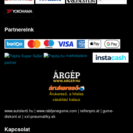
Partnereink
marketplace
partner
Árukereső, a hiteles
vásárlási kalauz
www.autolenti.hu
|
www.rabljenegume.com
|
reifenpro.at
|
gume-
diskont.si
|
xxl-pneumatiky.sk
Kapcsolat