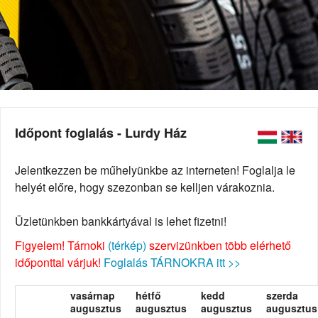
Időpont foglalás - Lurdy Ház
Jelentkezzen be műhelyünkbe az interneten! Foglalja le
helyét előre, hogy szezonban se kelljen várakoznia.
Üzletünkben bankkártyával is lehet fizetni!
Figyelem! Tárnoki
(térkép)
szervizünkben több elérhető
időponttal várjuk!
Foglalás TÁRNOKRA itt >>
vasárnap
hétfő
kedd
szerda
augusztus
augusztus
augusztus
augusztus