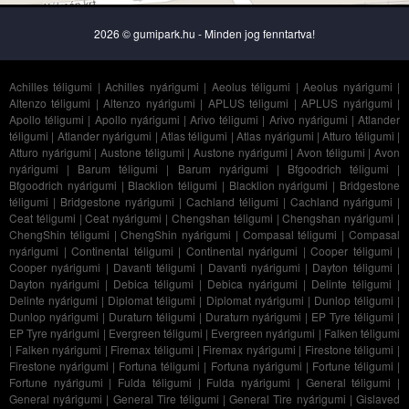
2026 © gumipark.hu - Minden jog fenntartva!
Achilles téligumi
|
Achilles nyárigumi
|
Aeolus téligumi
|
Aeolus nyárigumi
|
Altenzo téligumi
|
Altenzo nyárigumi
|
APLUS téligumi
|
APLUS nyárigumi
|
Apollo téligumi
|
Apollo nyárigumi
|
Arivo téligumi
|
Arivo nyárigumi
|
Atlander
téligumi
|
Atlander nyárigumi
|
Atlas téligumi
|
Atlas nyárigumi
|
Atturo téligumi
|
Atturo nyárigumi
|
Austone téligumi
|
Austone nyárigumi
|
Avon téligumi
|
Avon
nyárigumi
|
Barum téligumi
|
Barum nyárigumi
|
Bfgoodrich téligumi
|
Bfgoodrich nyárigumi
|
Blacklion téligumi
|
Blacklion nyárigumi
|
Bridgestone
téligumi
|
Bridgestone nyárigumi
|
Cachland téligumi
|
Cachland nyárigumi
|
Ceat téligumi
|
Ceat nyárigumi
|
Chengshan téligumi
|
Chengshan nyárigumi
|
ChengShin téligumi
|
ChengShin nyárigumi
|
Compasal téligumi
|
Compasal
nyárigumi
|
Continental téligumi
|
Continental nyárigumi
|
Cooper téligumi
|
Cooper nyárigumi
|
Davanti téligumi
|
Davanti nyárigumi
|
Dayton téligumi
|
Dayton nyárigumi
|
Debica téligumi
|
Debica nyárigumi
|
Delinte téligumi
|
Delinte nyárigumi
|
Diplomat téligumi
|
Diplomat nyárigumi
|
Dunlop téligumi
|
Dunlop nyárigumi
|
Duraturn téligumi
|
Duraturn nyárigumi
|
EP Tyre téligumi
|
EP Tyre nyárigumi
|
Evergreen téligumi
|
Evergreen nyárigumi
|
Falken téligumi
|
Falken nyárigumi
|
Firemax téligumi
|
Firemax nyárigumi
|
Firestone téligumi
|
Firestone nyárigumi
|
Fortuna téligumi
|
Fortuna nyárigumi
|
Fortune téligumi
|
Fortune nyárigumi
|
Fulda téligumi
|
Fulda nyárigumi
|
General téligumi
|
General nyárigumi
|
General Tire téligumi
|
General Tire nyárigumi
|
Gislaved