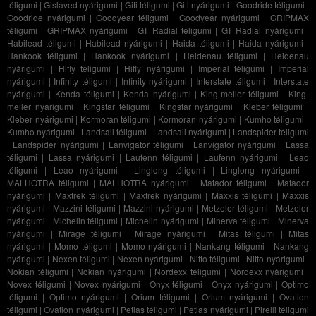
téligumi
|
Gislaved nyárigumi
|
Giti téligumi
|
Giti nyárigumi
|
Goodride téligumi
|
Goodride nyárigumi
|
Goodyear téligumi
|
Goodyear nyárigumi
|
GRIPMAX
téligumi
|
GRIPMAX nyárigumi
|
GT Radial téligumi
|
GT Radial nyárigumi
|
Habilead téligumi
|
Habilead nyárigumi
|
Haida téligumi
|
Haida nyárigumi
|
Hankook téligumi
|
Hankook nyárigumi
|
Heidenau téligumi
|
Heidenau
nyárigumi
|
Hifly téligumi
|
Hifly nyárigumi
|
Imperial téligumi
|
Imperial
nyárigumi
|
Infinity téligumi
|
Infinity nyárigumi
|
Interstate téligumi
|
Interstate
nyárigumi
|
Kenda téligumi
|
Kenda nyárigumi
|
King-meiler téligumi
|
King-
meiler nyárigumi
|
Kingstar téligumi
|
Kingstar nyárigumi
|
Kleber téligumi
|
Kleber nyárigumi
|
Kormoran téligumi
|
Kormoran nyárigumi
|
Kumho téligumi
|
Kumho nyárigumi
|
Landsail téligumi
|
Landsail nyárigumi
|
Landspider téligumi
|
Landspider nyárigumi
|
Lanvigator téligumi
|
Lanvigator nyárigumi
|
Lassa
téligumi
|
Lassa nyárigumi
|
Laufenn téligumi
|
Laufenn nyárigumi
|
Leao
téligumi
|
Leao nyárigumi
|
Linglong téligumi
|
Linglong nyárigumi
|
MALHOTRA téligumi
|
MALHOTRA nyárigumi
|
Matador téligumi
|
Matador
nyárigumi
|
Maxtrek téligumi
|
Maxtrek nyárigumi
|
Maxxis téligumi
|
Maxxis
nyárigumi
|
Mazzini téligumi
|
Mazzini nyárigumi
|
Metzeler téligumi
|
Metzeler
nyárigumi
|
Michelin téligumi
|
Michelin nyárigumi
|
Minerva téligumi
|
Minerva
nyárigumi
|
Mirage téligumi
|
Mirage nyárigumi
|
Mitas téligumi
|
Mitas
nyárigumi
|
Momo téligumi
|
Momo nyárigumi
|
Nankang téligumi
|
Nankang
nyárigumi
|
Nexen téligumi
|
Nexen nyárigumi
|
Nitto téligumi
|
Nitto nyárigumi
|
Nokian téligumi
|
Nokian nyárigumi
|
Nordexx téligumi
|
Nordexx nyárigumi
|
Novex téligumi
|
Novex nyárigumi
|
Onyx téligumi
|
Onyx nyárigumi
|
Optimo
téligumi
|
Optimo nyárigumi
|
Orium téligumi
|
Orium nyárigumi
|
Ovation
téligumi
|
Ovation nyárigumi
|
Petlas téligumi
|
Petlas nyárigumi
|
Pirelli téligumi