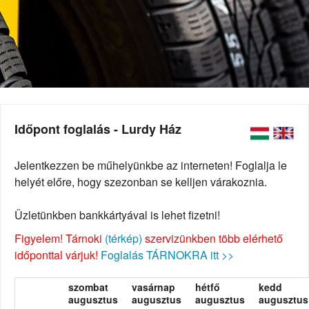
Időpont foglalás - Lurdy Ház
Jelentkezzen be műhelyünkbe az interneten! Foglalja le
helyét előre, hogy szezonban se kelljen várakoznia.
Üzletünkben bankkártyával is lehet fizetni!
Figyelem! Tárnoki
(térkép)
szervizünkben több elérhető
időponttal várjuk!
Foglalás TÁRNOKRA itt >>
szombat
vasárnap
hétfő
kedd
augusztus
augusztus
augusztus
augusztus