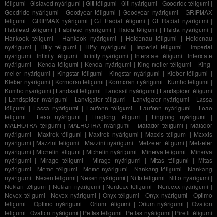
téligumi
|
Gislaved nyárigumi
|
Giti téligumi
|
Giti nyárigumi
|
Goodride téligumi
|
Goodride nyárigumi
|
Goodyear téligumi
|
Goodyear nyárigumi
|
GRIPMAX
téligumi
|
GRIPMAX nyárigumi
|
GT Radial téligumi
|
GT Radial nyárigumi
|
Habilead téligumi
|
Habilead nyárigumi
|
Haida téligumi
|
Haida nyárigumi
|
Hankook téligumi
|
Hankook nyárigumi
|
Heidenau téligumi
|
Heidenau
nyárigumi
|
Hifly téligumi
|
Hifly nyárigumi
|
Imperial téligumi
|
Imperial
nyárigumi
|
Infinity téligumi
|
Infinity nyárigumi
|
Interstate téligumi
|
Interstate
nyárigumi
|
Kenda téligumi
|
Kenda nyárigumi
|
King-meiler téligumi
|
King-
meiler nyárigumi
|
Kingstar téligumi
|
Kingstar nyárigumi
|
Kleber téligumi
|
Kleber nyárigumi
|
Kormoran téligumi
|
Kormoran nyárigumi
|
Kumho téligumi
|
Kumho nyárigumi
|
Landsail téligumi
|
Landsail nyárigumi
|
Landspider téligumi
|
Landspider nyárigumi
|
Lanvigator téligumi
|
Lanvigator nyárigumi
|
Lassa
téligumi
|
Lassa nyárigumi
|
Laufenn téligumi
|
Laufenn nyárigumi
|
Leao
téligumi
|
Leao nyárigumi
|
Linglong téligumi
|
Linglong nyárigumi
|
MALHOTRA téligumi
|
MALHOTRA nyárigumi
|
Matador téligumi
|
Matador
nyárigumi
|
Maxtrek téligumi
|
Maxtrek nyárigumi
|
Maxxis téligumi
|
Maxxis
nyárigumi
|
Mazzini téligumi
|
Mazzini nyárigumi
|
Metzeler téligumi
|
Metzeler
nyárigumi
|
Michelin téligumi
|
Michelin nyárigumi
|
Minerva téligumi
|
Minerva
nyárigumi
|
Mirage téligumi
|
Mirage nyárigumi
|
Mitas téligumi
|
Mitas
nyárigumi
|
Momo téligumi
|
Momo nyárigumi
|
Nankang téligumi
|
Nankang
nyárigumi
|
Nexen téligumi
|
Nexen nyárigumi
|
Nitto téligumi
|
Nitto nyárigumi
|
Nokian téligumi
|
Nokian nyárigumi
|
Nordexx téligumi
|
Nordexx nyárigumi
|
Novex téligumi
|
Novex nyárigumi
|
Onyx téligumi
|
Onyx nyárigumi
|
Optimo
téligumi
|
Optimo nyárigumi
|
Orium téligumi
|
Orium nyárigumi
|
Ovation
téligumi
|
Ovation nyárigumi
|
Petlas téligumi
|
Petlas nyárigumi
|
Pirelli téligumi