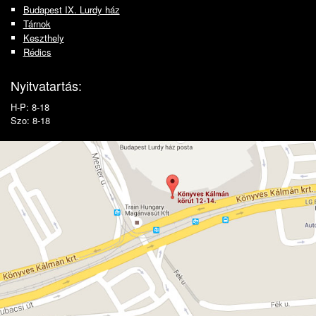
Budapest IX. Lurdy ház
Tárnok
Keszthely
Rédics
Nyitvatartás:
H-P: 8-18
Szo: 8-18