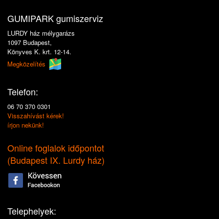
GUMIPARK gumiszerviz
LURDY ház mélygarázs
1097 Budapest,
Könyves K. krt. 12-14.
Megközelítés
Telefon:
06 70 370 0301
Visszahívást kérek!
írjon nekünk!
Online foglalok időpontot
(
Budapest IX. Lurdy ház
)
Telephelyek: