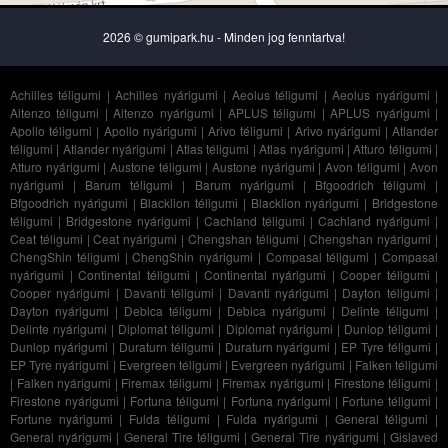
2026 © gumipark.hu - Minden jog fenntartva!
Achilles téligumi
|
Achilles nyárigumi
|
Aeolus téligumi
|
Aeolus nyárigumi
|
Altenzo téligumi
|
Altenzo nyárigumi
|
APLUS téligumi
|
APLUS nyárigumi
|
Apollo téligumi
|
Apollo nyárigumi
|
Arivo téligumi
|
Arivo nyárigumi
|
Atlander
téligumi
|
Atlander nyárigumi
|
Atlas téligumi
|
Atlas nyárigumi
|
Atturo téligumi
|
Atturo nyárigumi
|
Austone téligumi
|
Austone nyárigumi
|
Avon téligumi
|
Avon
nyárigumi
|
Barum téligumi
|
Barum nyárigumi
|
Bfgoodrich téligumi
|
Bfgoodrich nyárigumi
|
Blacklion téligumi
|
Blacklion nyárigumi
|
Bridgestone
téligumi
|
Bridgestone nyárigumi
|
Cachland téligumi
|
Cachland nyárigumi
|
Ceat téligumi
|
Ceat nyárigumi
|
Chengshan téligumi
|
Chengshan nyárigumi
|
ChengShin téligumi
|
ChengShin nyárigumi
|
Compasal téligumi
|
Compasal
nyárigumi
|
Continental téligumi
|
Continental nyárigumi
|
Cooper téligumi
|
Cooper nyárigumi
|
Davanti téligumi
|
Davanti nyárigumi
|
Dayton téligumi
|
Dayton nyárigumi
|
Debica téligumi
|
Debica nyárigumi
|
Delinte téligumi
|
Delinte nyárigumi
|
Diplomat téligumi
|
Diplomat nyárigumi
|
Dunlop téligumi
|
Dunlop nyárigumi
|
Duraturn téligumi
|
Duraturn nyárigumi
|
EP Tyre téligumi
|
EP Tyre nyárigumi
|
Evergreen téligumi
|
Evergreen nyárigumi
|
Falken téligumi
|
Falken nyárigumi
|
Firemax téligumi
|
Firemax nyárigumi
|
Firestone téligumi
|
Firestone nyárigumi
|
Fortuna téligumi
|
Fortuna nyárigumi
|
Fortune téligumi
|
Fortune nyárigumi
|
Fulda téligumi
|
Fulda nyárigumi
|
General téligumi
|
General nyárigumi
|
General Tire téligumi
|
General Tire nyárigumi
|
Gislaved