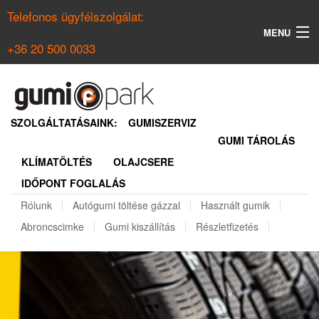
Telefonos ügyfélszolgálat:
MENU
+36 20 500 0033
KERESÉS
NYÁRI GUMI KERESŐ
SZOLGÁLTATÁSAINK:
GUMISZERVIZ
GUMI TÁROLÁS
TÉLI GUMI KERESŐ
KLÍMATÖLTÉS
OLAJCSERE
BELÉPÉS
IDŐPONT FOGLALÁS
REGISZTRÁCIÓ
Rólunk
Autógumi töltése gázzal
Használt gumik
Abroncscimke
Gumi kiszállítás
Részletfizetés