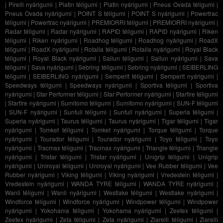
|
Pirelli nyárigumi
|
Platin téligumi
|
Platin nyárigumi
|
Pneus Ovada téligumi
|
Pneus Ovada nyárigumi
|
POINT S téligumi
|
POINT S nyárigumi
|
Powertrac
téligumi
|
Powertrac nyárigumi
|
PREMIORRI téligumi
|
PREMIORRI nyárigumi
|
Radar téligumi
|
Radar nyárigumi
|
RAPID téligumi
|
RAPID nyárigumi
|
Riken
téligumi
|
Riken nyárigumi
|
Roadhog téligumi
|
Roadhog nyárigumi
|
RoadX
téligumi
|
RoadX nyárigumi
|
Rotalla téligumi
|
Rotalla nyárigumi
|
Royal Black
téligumi
|
Royal Black nyárigumi
|
Sailun téligumi
|
Sailun nyárigumi
|
Sava
téligumi
|
Sava nyárigumi
|
Sebring téligumi
|
Sebring nyárigumi
|
SEIBERLING
téligumi
|
SEIBERLING nyárigumi
|
Semperit téligumi
|
Semperit nyárigumi
|
Speedways téligumi
|
Speedways nyárigumi
|
Sportiva téligumi
|
Sportiva
nyárigumi
|
Star Performer téligumi
|
Star Performer nyárigumi
|
Starfire téligumi
|
Starfire nyárigumi
|
Sumitomo téligumi
|
Sumitomo nyárigumi
|
SUN-F téligumi
|
SUN-F nyárigumi
|
Sunfull téligumi
|
Sunfull nyárigumi
|
Superia téligumi
|
Superia nyárigumi
|
Taurus téligumi
|
Taurus nyárigumi
|
Tigar téligumi
|
Tigar
nyárigumi
|
Tomket téligumi
|
Tomket nyárigumi
|
Torque téligumi
|
Torque
nyárigumi
|
Tourador téligumi
|
Tourador nyárigumi
|
Toyo téligumi
|
Toyo
nyárigumi
|
Tracmax téligumi
|
Tracmax nyárigumi
|
Triangle téligumi
|
Triangle
nyárigumi
|
Tristar téligumi
|
Tristar nyárigumi
|
Unigrip téligumi
|
Unigrip
nyárigumi
|
Uniroyal téligumi
|
Uniroyal nyárigumi
|
Vee Rubber téligumi
|
Vee
Rubber nyárigumi
|
Viking téligumi
|
Viking nyárigumi
|
Vredestein téligumi
|
Vredestein nyárigumi
|
WANDA TYRE téligumi
|
WANDA TYRE nyárigumi
|
Wanli téligumi
|
Wanli nyárigumi
|
Westlake téligumi
|
Westlake nyárigumi
|
Windforce téligumi
|
Windforce nyárigumi
|
Windpower téligumi
|
Windpower
nyárigumi
|
Yokohama téligumi
|
Yokohama nyárigumi
|
Zeetex téligumi
|
Zeetex nyárigumi
|
Zeta téligumi
|
Zeta nyárigumi
|
Ziarelli téligumi
|
Ziarelli