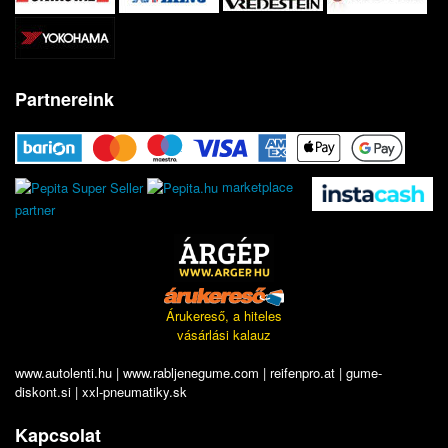
Partnereink
marketplace
partner
Árukereső, a hiteles
vásárlási kalauz
www.autolenti.hu
|
www.rabljenegume.com
|
reifenpro.at
|
gume-
diskont.si
|
xxl-pneumatiky.sk
Kapcsolat