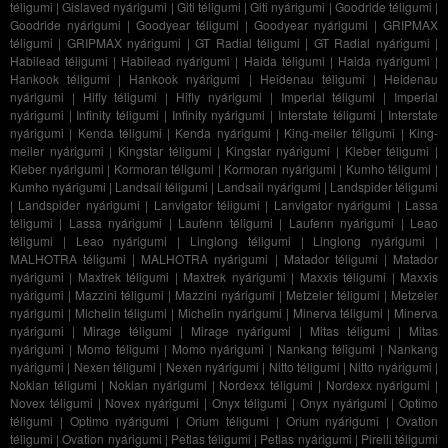
téligumi
|
Gislaved nyárigumi
|
Giti téligumi
|
Giti nyárigumi
|
Goodride téligumi
|
Goodride nyárigumi
|
Goodyear téligumi
|
Goodyear nyárigumi
|
GRIPMAX
téligumi
|
GRIPMAX nyárigumi
|
GT Radial téligumi
|
GT Radial nyárigumi
|
Habilead téligumi
|
Habilead nyárigumi
|
Haida téligumi
|
Haida nyárigumi
|
Hankook téligumi
|
Hankook nyárigumi
|
Heidenau téligumi
|
Heidenau
nyárigumi
|
Hifly téligumi
|
Hifly nyárigumi
|
Imperial téligumi
|
Imperial
nyárigumi
|
Infinity téligumi
|
Infinity nyárigumi
|
Interstate téligumi
|
Interstate
nyárigumi
|
Kenda téligumi
|
Kenda nyárigumi
|
King-meiler téligumi
|
King-
meiler nyárigumi
|
Kingstar téligumi
|
Kingstar nyárigumi
|
Kleber téligumi
|
Kleber nyárigumi
|
Kormoran téligumi
|
Kormoran nyárigumi
|
Kumho téligumi
|
Kumho nyárigumi
|
Landsail téligumi
|
Landsail nyárigumi
|
Landspider téligumi
|
Landspider nyárigumi
|
Lanvigator téligumi
|
Lanvigator nyárigumi
|
Lassa
téligumi
|
Lassa nyárigumi
|
Laufenn téligumi
|
Laufenn nyárigumi
|
Leao
téligumi
|
Leao nyárigumi
|
Linglong téligumi
|
Linglong nyárigumi
|
MALHOTRA téligumi
|
MALHOTRA nyárigumi
|
Matador téligumi
|
Matador
nyárigumi
|
Maxtrek téligumi
|
Maxtrek nyárigumi
|
Maxxis téligumi
|
Maxxis
nyárigumi
|
Mazzini téligumi
|
Mazzini nyárigumi
|
Metzeler téligumi
|
Metzeler
nyárigumi
|
Michelin téligumi
|
Michelin nyárigumi
|
Minerva téligumi
|
Minerva
nyárigumi
|
Mirage téligumi
|
Mirage nyárigumi
|
Mitas téligumi
|
Mitas
nyárigumi
|
Momo téligumi
|
Momo nyárigumi
|
Nankang téligumi
|
Nankang
nyárigumi
|
Nexen téligumi
|
Nexen nyárigumi
|
Nitto téligumi
|
Nitto nyárigumi
|
Nokian téligumi
|
Nokian nyárigumi
|
Nordexx téligumi
|
Nordexx nyárigumi
|
Novex téligumi
|
Novex nyárigumi
|
Onyx téligumi
|
Onyx nyárigumi
|
Optimo
téligumi
|
Optimo nyárigumi
|
Orium téligumi
|
Orium nyárigumi
|
Ovation
téligumi
|
Ovation nyárigumi
|
Petlas téligumi
|
Petlas nyárigumi
|
Pirelli téligumi