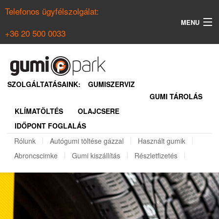
Telefonos ügyfélszolgálat:
MENU
+36 20 500 0033
KERESÉS
NYÁRI GUMI KERESŐ
SZOLGÁLTATÁSAINK:
GUMISZERVIZ
GUMI TÁROLÁS
TÉLI GUMI KERESŐ
KLÍMATÖLTÉS
OLAJCSERE
BELÉPÉS
IDŐPONT FOGLALÁS
REGISZTRÁCIÓ
Rólunk
Autógumi töltése gázzal
Használt gumik
Abroncscimke
Gumi kiszállítás
Részletfizetés