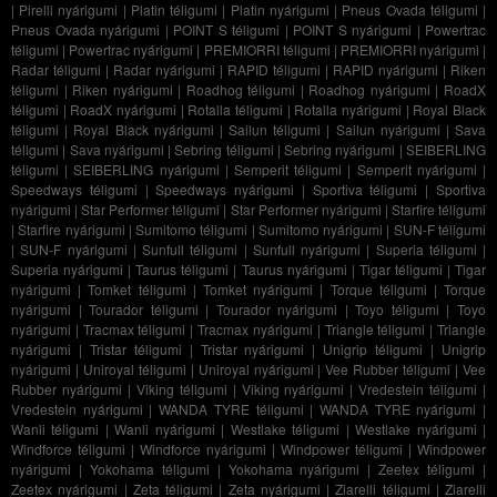
|
Pirelli nyárigumi
|
Platin téligumi
|
Platin nyárigumi
|
Pneus Ovada téligumi
|
Pneus Ovada nyárigumi
|
POINT S téligumi
|
POINT S nyárigumi
|
Powertrac
téligumi
|
Powertrac nyárigumi
|
PREMIORRI téligumi
|
PREMIORRI nyárigumi
|
Radar téligumi
|
Radar nyárigumi
|
RAPID téligumi
|
RAPID nyárigumi
|
Riken
téligumi
|
Riken nyárigumi
|
Roadhog téligumi
|
Roadhog nyárigumi
|
RoadX
téligumi
|
RoadX nyárigumi
|
Rotalla téligumi
|
Rotalla nyárigumi
|
Royal Black
téligumi
|
Royal Black nyárigumi
|
Sailun téligumi
|
Sailun nyárigumi
|
Sava
téligumi
|
Sava nyárigumi
|
Sebring téligumi
|
Sebring nyárigumi
|
SEIBERLING
téligumi
|
SEIBERLING nyárigumi
|
Semperit téligumi
|
Semperit nyárigumi
|
Speedways téligumi
|
Speedways nyárigumi
|
Sportiva téligumi
|
Sportiva
nyárigumi
|
Star Performer téligumi
|
Star Performer nyárigumi
|
Starfire téligumi
|
Starfire nyárigumi
|
Sumitomo téligumi
|
Sumitomo nyárigumi
|
SUN-F téligumi
|
SUN-F nyárigumi
|
Sunfull téligumi
|
Sunfull nyárigumi
|
Superia téligumi
|
Superia nyárigumi
|
Taurus téligumi
|
Taurus nyárigumi
|
Tigar téligumi
|
Tigar
nyárigumi
|
Tomket téligumi
|
Tomket nyárigumi
|
Torque téligumi
|
Torque
nyárigumi
|
Tourador téligumi
|
Tourador nyárigumi
|
Toyo téligumi
|
Toyo
nyárigumi
|
Tracmax téligumi
|
Tracmax nyárigumi
|
Triangle téligumi
|
Triangle
nyárigumi
|
Tristar téligumi
|
Tristar nyárigumi
|
Unigrip téligumi
|
Unigrip
nyárigumi
|
Uniroyal téligumi
|
Uniroyal nyárigumi
|
Vee Rubber téligumi
|
Vee
Rubber nyárigumi
|
Viking téligumi
|
Viking nyárigumi
|
Vredestein téligumi
|
Vredestein nyárigumi
|
WANDA TYRE téligumi
|
WANDA TYRE nyárigumi
|
Wanli téligumi
|
Wanli nyárigumi
|
Westlake téligumi
|
Westlake nyárigumi
|
Windforce téligumi
|
Windforce nyárigumi
|
Windpower téligumi
|
Windpower
nyárigumi
|
Yokohama téligumi
|
Yokohama nyárigumi
|
Zeetex téligumi
|
Zeetex nyárigumi
|
Zeta téligumi
|
Zeta nyárigumi
|
Ziarelli téligumi
|
Ziarelli