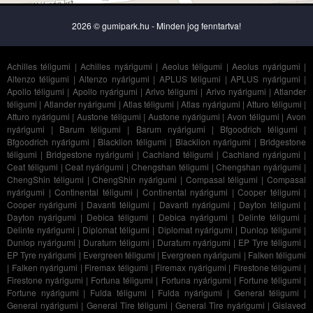
2026 © gumipark.hu - Minden jog fenntartva!
Achilles téligumi
|
Achilles nyárigumi
|
Aeolus téligumi
|
Aeolus nyárigumi
|
Altenzo téligumi
|
Altenzo nyárigumi
|
APLUS téligumi
|
APLUS nyárigumi
|
Apollo téligumi
|
Apollo nyárigumi
|
Arivo téligumi
|
Arivo nyárigumi
|
Atlander
téligumi
|
Atlander nyárigumi
|
Atlas téligumi
|
Atlas nyárigumi
|
Atturo téligumi
|
Atturo nyárigumi
|
Austone téligumi
|
Austone nyárigumi
|
Avon téligumi
|
Avon
nyárigumi
|
Barum téligumi
|
Barum nyárigumi
|
Bfgoodrich téligumi
|
Bfgoodrich nyárigumi
|
Blacklion téligumi
|
Blacklion nyárigumi
|
Bridgestone
téligumi
|
Bridgestone nyárigumi
|
Cachland téligumi
|
Cachland nyárigumi
|
Ceat téligumi
|
Ceat nyárigumi
|
Chengshan téligumi
|
Chengshan nyárigumi
|
ChengShin téligumi
|
ChengShin nyárigumi
|
Compasal téligumi
|
Compasal
nyárigumi
|
Continental téligumi
|
Continental nyárigumi
|
Cooper téligumi
|
Cooper nyárigumi
|
Davanti téligumi
|
Davanti nyárigumi
|
Dayton téligumi
|
Dayton nyárigumi
|
Debica téligumi
|
Debica nyárigumi
|
Delinte téligumi
|
Delinte nyárigumi
|
Diplomat téligumi
|
Diplomat nyárigumi
|
Dunlop téligumi
|
Dunlop nyárigumi
|
Duraturn téligumi
|
Duraturn nyárigumi
|
EP Tyre téligumi
|
EP Tyre nyárigumi
|
Evergreen téligumi
|
Evergreen nyárigumi
|
Falken téligumi
|
Falken nyárigumi
|
Firemax téligumi
|
Firemax nyárigumi
|
Firestone téligumi
|
Firestone nyárigumi
|
Fortuna téligumi
|
Fortuna nyárigumi
|
Fortune téligumi
|
Fortune nyárigumi
|
Fulda téligumi
|
Fulda nyárigumi
|
General téligumi
|
General nyárigumi
|
General Tire téligumi
|
General Tire nyárigumi
|
Gislaved