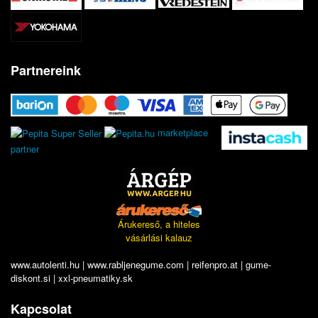
Partnereink
marketplace
partner
Árukereső, a hiteles
vásárlási kalauz
www.autolenti.hu
|
www.rabljenegume.com
|
reifenpro.at
|
gume-
diskont.si
|
xxl-pneumatiky.sk
Kapcsolat