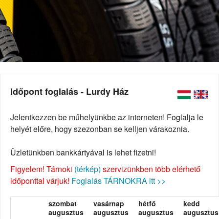
Időpont foglalás - Lurdy Ház
Jelentkezzen be műhelyünkbe az interneten! Foglalja le
helyét előre, hogy szezonban se kelljen várakoznia.
Üzletünkben bankkártyával is lehet fizetni!
Figyelem! Tárnoki
(térkép)
szervizünkben több elérhető
időponttal várjuk!
Foglalás TÁRNOKRA itt >>
szombat
vasárnap
hétfő
kedd
augusztus
augusztus
augusztus
augusztus