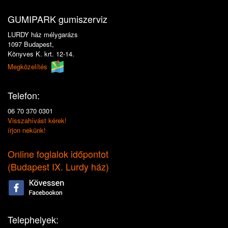
GUMIPARK gumiszerviz
LURDY ház mélygarázs
1097 Budapest,
Könyves K. krt. 12-14.
Megközelítés
Telefon:
06 70 370 0301
Visszahívást kérek!
írjon nekünk!
Online foglalok időpontot
(
Budapest IX. Lurdy ház
)
Telephelyek: