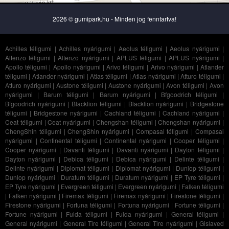
2026 © gumipark.hu - Minden jog fenntartva!
Achilles téligumi
|
Achilles nyárigumi
|
Aeolus téligumi
|
Aeolus nyárigumi
|
Altenzo téligumi
|
Altenzo nyárigumi
|
APLUS téligumi
|
APLUS nyárigumi
|
Apollo téligumi
|
Apollo nyárigumi
|
Arivo téligumi
|
Arivo nyárigumi
|
Atlander
téligumi
|
Atlander nyárigumi
|
Atlas téligumi
|
Atlas nyárigumi
|
Atturo téligumi
|
Atturo nyárigumi
|
Austone téligumi
|
Austone nyárigumi
|
Avon téligumi
|
Avon
nyárigumi
|
Barum téligumi
|
Barum nyárigumi
|
Bfgoodrich téligumi
|
Bfgoodrich nyárigumi
|
Blacklion téligumi
|
Blacklion nyárigumi
|
Bridgestone
téligumi
|
Bridgestone nyárigumi
|
Cachland téligumi
|
Cachland nyárigumi
|
Ceat téligumi
|
Ceat nyárigumi
|
Chengshan téligumi
|
Chengshan nyárigumi
|
ChengShin téligumi
|
ChengShin nyárigumi
|
Compasal téligumi
|
Compasal
nyárigumi
|
Continental téligumi
|
Continental nyárigumi
|
Cooper téligumi
|
Cooper nyárigumi
|
Davanti téligumi
|
Davanti nyárigumi
|
Dayton téligumi
|
Dayton nyárigumi
|
Debica téligumi
|
Debica nyárigumi
|
Delinte téligumi
|
Delinte nyárigumi
|
Diplomat téligumi
|
Diplomat nyárigumi
|
Dunlop téligumi
|
Dunlop nyárigumi
|
Duraturn téligumi
|
Duraturn nyárigumi
|
EP Tyre téligumi
|
EP Tyre nyárigumi
|
Evergreen téligumi
|
Evergreen nyárigumi
|
Falken téligumi
|
Falken nyárigumi
|
Firemax téligumi
|
Firemax nyárigumi
|
Firestone téligumi
|
Firestone nyárigumi
|
Fortuna téligumi
|
Fortuna nyárigumi
|
Fortune téligumi
|
Fortune nyárigumi
|
Fulda téligumi
|
Fulda nyárigumi
|
General téligumi
|
General nyárigumi
|
General Tire téligumi
|
General Tire nyárigumi
|
Gislaved