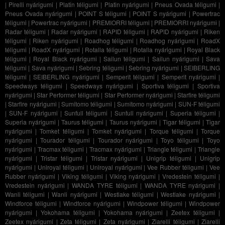
|
Pirelli nyárigumi
|
Platin téligumi
|
Platin nyárigumi
|
Pneus Ovada téligumi
|
Pneus Ovada nyárigumi
|
POINT S téligumi
|
POINT S nyárigumi
|
Powertrac
téligumi
|
Powertrac nyárigumi
|
PREMIORRI téligumi
|
PREMIORRI nyárigumi
|
Radar téligumi
|
Radar nyárigumi
|
RAPID téligumi
|
RAPID nyárigumi
|
Riken
téligumi
|
Riken nyárigumi
|
Roadhog téligumi
|
Roadhog nyárigumi
|
RoadX
téligumi
|
RoadX nyárigumi
|
Rotalla téligumi
|
Rotalla nyárigumi
|
Royal Black
téligumi
|
Royal Black nyárigumi
|
Sailun téligumi
|
Sailun nyárigumi
|
Sava
téligumi
|
Sava nyárigumi
|
Sebring téligumi
|
Sebring nyárigumi
|
SEIBERLING
téligumi
|
SEIBERLING nyárigumi
|
Semperit téligumi
|
Semperit nyárigumi
|
Speedways téligumi
|
Speedways nyárigumi
|
Sportiva téligumi
|
Sportiva
nyárigumi
|
Star Performer téligumi
|
Star Performer nyárigumi
|
Starfire téligumi
|
Starfire nyárigumi
|
Sumitomo téligumi
|
Sumitomo nyárigumi
|
SUN-F téligumi
|
SUN-F nyárigumi
|
Sunfull téligumi
|
Sunfull nyárigumi
|
Superia téligumi
|
Superia nyárigumi
|
Taurus téligumi
|
Taurus nyárigumi
|
Tigar téligumi
|
Tigar
nyárigumi
|
Tomket téligumi
|
Tomket nyárigumi
|
Torque téligumi
|
Torque
nyárigumi
|
Tourador téligumi
|
Tourador nyárigumi
|
Toyo téligumi
|
Toyo
nyárigumi
|
Tracmax téligumi
|
Tracmax nyárigumi
|
Triangle téligumi
|
Triangle
nyárigumi
|
Tristar téligumi
|
Tristar nyárigumi
|
Unigrip téligumi
|
Unigrip
nyárigumi
|
Uniroyal téligumi
|
Uniroyal nyárigumi
|
Vee Rubber téligumi
|
Vee
Rubber nyárigumi
|
Viking téligumi
|
Viking nyárigumi
|
Vredestein téligumi
|
Vredestein nyárigumi
|
WANDA TYRE téligumi
|
WANDA TYRE nyárigumi
|
Wanli téligumi
|
Wanli nyárigumi
|
Westlake téligumi
|
Westlake nyárigumi
|
Windforce téligumi
|
Windforce nyárigumi
|
Windpower téligumi
|
Windpower
nyárigumi
|
Yokohama téligumi
|
Yokohama nyárigumi
|
Zeetex téligumi
|
Zeetex nyárigumi
|
Zeta téligumi
|
Zeta nyárigumi
|
Ziarelli téligumi
|
Ziarelli