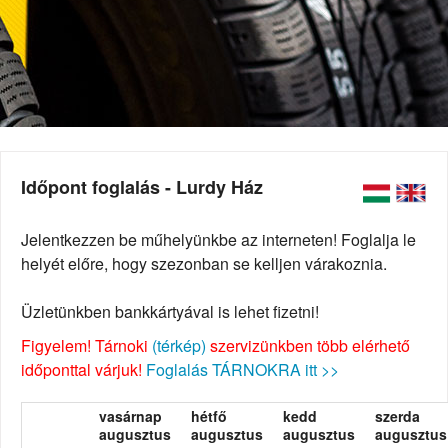
Időpont foglalás - Lurdy Ház
Jelentkezzen be műhelyünkbe az interneten! Foglalja le
helyét előre, hogy szezonban se kelljen várakoznia.
Üzletünkben bankkártyával is lehet fizetni!
Figyelem! Tárnoki
(térkép)
szervizünkben több elérhető
időponttal várjuk!
Foglalás TÁRNOKRA itt >>
vasárnap
hétfő
kedd
szerda
augusztus
augusztus
augusztus
augusztus