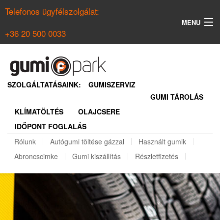
Telefonos ügyfélszolgálat:
MENU
+36 20 500 0033
KERESÉS
NYÁRI GUMI KERESŐ
SZOLGÁLTATÁSAINK:
GUMISZERVIZ
GUMI TÁROLÁS
TÉLI GUMI KERESŐ
KLÍMATÖLTÉS
OLAJCSERE
BELÉPÉS
IDŐPONT FOGLALÁS
REGISZTRÁCIÓ
Rólunk
Autógumi töltése gázzal
Használt gumik
Abroncscimke
Gumi kiszállítás
Részletfizetés