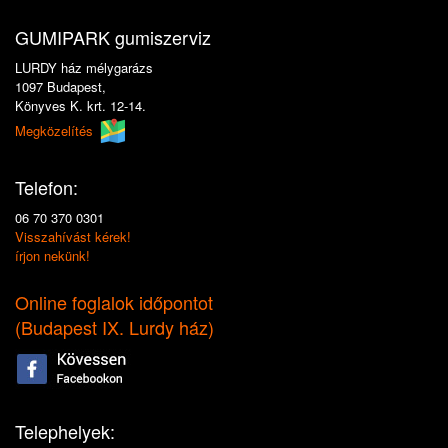
GUMIPARK gumiszerviz
LURDY ház mélygarázs
1097 Budapest,
Könyves K. krt. 12-14.
Megközelítés
Telefon:
06 70 370 0301
Visszahívást kérek!
írjon nekünk!
Online foglalok időpontot
(
Budapest IX. Lurdy ház
)
Telephelyek: