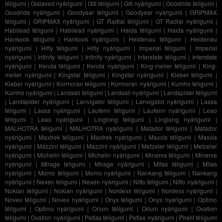
téligumi
|
Gislaved nyárigumi
|
Giti téligumi
|
Giti nyárigumi
|
Goodride téligumi
|
Goodride nyárigumi
|
Goodyear téligumi
|
Goodyear nyárigumi
|
GRIPMAX
téligumi
|
GRIPMAX nyárigumi
|
GT Radial téligumi
|
GT Radial nyárigumi
|
Habilead téligumi
|
Habilead nyárigumi
|
Haida téligumi
|
Haida nyárigumi
|
Hankook téligumi
|
Hankook nyárigumi
|
Heidenau téligumi
|
Heidenau
nyárigumi
|
Hifly téligumi
|
Hifly nyárigumi
|
Imperial téligumi
|
Imperial
nyárigumi
|
Infinity téligumi
|
Infinity nyárigumi
|
Interstate téligumi
|
Interstate
nyárigumi
|
Kenda téligumi
|
Kenda nyárigumi
|
King-meiler téligumi
|
King-
meiler nyárigumi
|
Kingstar téligumi
|
Kingstar nyárigumi
|
Kleber téligumi
|
Kleber nyárigumi
|
Kormoran téligumi
|
Kormoran nyárigumi
|
Kumho téligumi
|
Kumho nyárigumi
|
Landsail téligumi
|
Landsail nyárigumi
|
Landspider téligumi
|
Landspider nyárigumi
|
Lanvigator téligumi
|
Lanvigator nyárigumi
|
Lassa
téligumi
|
Lassa nyárigumi
|
Laufenn téligumi
|
Laufenn nyárigumi
|
Leao
téligumi
|
Leao nyárigumi
|
Linglong téligumi
|
Linglong nyárigumi
|
MALHOTRA téligumi
|
MALHOTRA nyárigumi
|
Matador téligumi
|
Matador
nyárigumi
|
Maxtrek téligumi
|
Maxtrek nyárigumi
|
Maxxis téligumi
|
Maxxis
nyárigumi
|
Mazzini téligumi
|
Mazzini nyárigumi
|
Metzeler téligumi
|
Metzeler
nyárigumi
|
Michelin téligumi
|
Michelin nyárigumi
|
Minerva téligumi
|
Minerva
nyárigumi
|
Mirage téligumi
|
Mirage nyárigumi
|
Mitas téligumi
|
Mitas
nyárigumi
|
Momo téligumi
|
Momo nyárigumi
|
Nankang téligumi
|
Nankang
nyárigumi
|
Nexen téligumi
|
Nexen nyárigumi
|
Nitto téligumi
|
Nitto nyárigumi
|
Nokian téligumi
|
Nokian nyárigumi
|
Nordexx téligumi
|
Nordexx nyárigumi
|
Novex téligumi
|
Novex nyárigumi
|
Onyx téligumi
|
Onyx nyárigumi
|
Optimo
téligumi
|
Optimo nyárigumi
|
Orium téligumi
|
Orium nyárigumi
|
Ovation
téligumi
|
Ovation nyárigumi
|
Petlas téligumi
|
Petlas nyárigumi
|
Pirelli téligumi