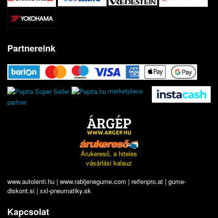
Partnereink
marketplace
partner
Árukereső, a hiteles
vásárlási kalauz
www.autolenti.hu
|
www.rabljenegume.com
|
reifenpro.at
|
gume-
diskont.si
|
xxl-pneumatiky.sk
Kapcsolat