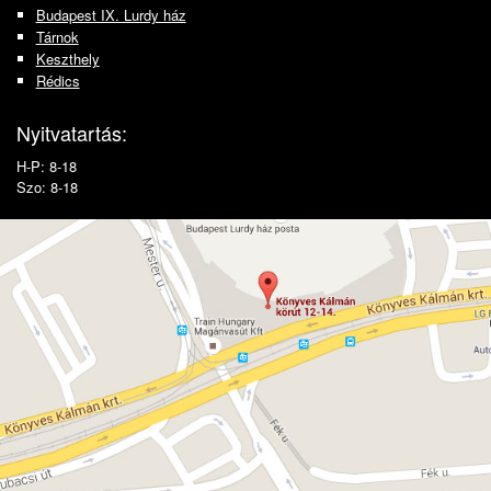
Budapest IX. Lurdy ház
Tárnok
Keszthely
Rédics
Nyitvatartás:
H-P: 8-18
Szo: 8-18