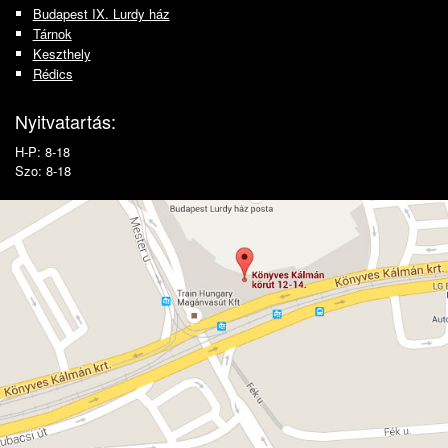
Budapest IX. Lurdy ház
Tárnok
Keszthely
Rédics
Nyitvatartás:
H-P: 8-18
Szo: 8-18