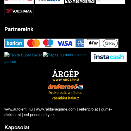
Partnereink
marketplace
partner
Árukereső, a hiteles
vásárlási kalauz
www.autolenti.hu
|
www.rabljenegume.com
|
reifenpro.at
|
gume-
diskont.si
|
xxl-pneumatiky.sk
Kapcsolat