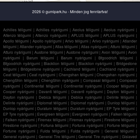
2026 © gumipark.hu - Minden jog fenntartva!
Achilles téligumi
|
Achilles nyárigumi
|
Aeolus téligumi
|
Aeolus nyárigumi
|
Altenzo téligumi
|
Altenzo nyárigumi
|
APLUS téligumi
|
APLUS nyárigumi
|
Apollo téligumi
|
Apollo nyárigumi
|
Arivo téligumi
|
Arivo nyárigumi
|
Atlander
téligumi
|
Atlander nyárigumi
|
Atlas téligumi
|
Atlas nyárigumi
|
Atturo téligumi
|
Atturo nyárigumi
|
Austone téligumi
|
Austone nyárigumi
|
Avon téligumi
|
Avon
nyárigumi
|
Barum téligumi
|
Barum nyárigumi
|
Bfgoodrich téligumi
|
Bfgoodrich nyárigumi
|
Blacklion téligumi
|
Blacklion nyárigumi
|
Bridgestone
téligumi
|
Bridgestone nyárigumi
|
Cachland téligumi
|
Cachland nyárigumi
|
Ceat téligumi
|
Ceat nyárigumi
|
Chengshan téligumi
|
Chengshan nyárigumi
|
ChengShin téligumi
|
ChengShin nyárigumi
|
Compasal téligumi
|
Compasal
nyárigumi
|
Continental téligumi
|
Continental nyárigumi
|
Cooper téligumi
|
Cooper nyárigumi
|
Davanti téligumi
|
Davanti nyárigumi
|
Dayton téligumi
|
Dayton nyárigumi
|
Debica téligumi
|
Debica nyárigumi
|
Delinte téligumi
|
Delinte nyárigumi
|
Diplomat téligumi
|
Diplomat nyárigumi
|
Dunlop téligumi
|
Dunlop nyárigumi
|
Duraturn téligumi
|
Duraturn nyárigumi
|
EP Tyre téligumi
|
EP Tyre nyárigumi
|
Evergreen téligumi
|
Evergreen nyárigumi
|
Falken téligumi
|
Falken nyárigumi
|
Firemax téligumi
|
Firemax nyárigumi
|
Firestone téligumi
|
Firestone nyárigumi
|
Fortuna téligumi
|
Fortuna nyárigumi
|
Fortune téligumi
|
Fortune nyárigumi
|
Fulda téligumi
|
Fulda nyárigumi
|
General téligumi
|
General nyárigumi
|
General Tire téligumi
|
General Tire nyárigumi
|
Gislaved