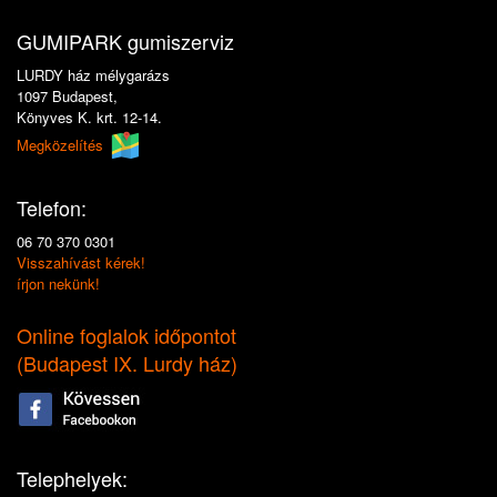
GUMIPARK gumiszerviz
LURDY ház mélygarázs
1097 Budapest,
Könyves K. krt. 12-14.
Megközelítés
Telefon:
06 70 370 0301
Visszahívást kérek!
írjon nekünk!
Online foglalok időpontot
(
Budapest IX. Lurdy ház
)
Telephelyek: