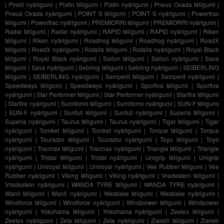
|
Pirelli nyárigumi
|
Platin téligumi
|
Platin nyárigumi
|
Pneus Ovada téligumi
|
Pneus Ovada nyárigumi
|
POINT S téligumi
|
POINT S nyárigumi
|
Powertrac
téligumi
|
Powertrac nyárigumi
|
PREMIORRI téligumi
|
PREMIORRI nyárigumi
|
Radar téligumi
|
Radar nyárigumi
|
RAPID téligumi
|
RAPID nyárigumi
|
Riken
téligumi
|
Riken nyárigumi
|
Roadhog téligumi
|
Roadhog nyárigumi
|
RoadX
téligumi
|
RoadX nyárigumi
|
Rotalla téligumi
|
Rotalla nyárigumi
|
Royal Black
téligumi
|
Royal Black nyárigumi
|
Sailun téligumi
|
Sailun nyárigumi
|
Sava
téligumi
|
Sava nyárigumi
|
Sebring téligumi
|
Sebring nyárigumi
|
SEIBERLING
téligumi
|
SEIBERLING nyárigumi
|
Semperit téligumi
|
Semperit nyárigumi
|
Speedways téligumi
|
Speedways nyárigumi
|
Sportiva téligumi
|
Sportiva
nyárigumi
|
Star Performer téligumi
|
Star Performer nyárigumi
|
Starfire téligumi
|
Starfire nyárigumi
|
Sumitomo téligumi
|
Sumitomo nyárigumi
|
SUN-F téligumi
|
SUN-F nyárigumi
|
Sunfull téligumi
|
Sunfull nyárigumi
|
Superia téligumi
|
Superia nyárigumi
|
Taurus téligumi
|
Taurus nyárigumi
|
Tigar téligumi
|
Tigar
nyárigumi
|
Tomket téligumi
|
Tomket nyárigumi
|
Torque téligumi
|
Torque
nyárigumi
|
Tourador téligumi
|
Tourador nyárigumi
|
Toyo téligumi
|
Toyo
nyárigumi
|
Tracmax téligumi
|
Tracmax nyárigumi
|
Triangle téligumi
|
Triangle
nyárigumi
|
Tristar téligumi
|
Tristar nyárigumi
|
Unigrip téligumi
|
Unigrip
nyárigumi
|
Uniroyal téligumi
|
Uniroyal nyárigumi
|
Vee Rubber téligumi
|
Vee
Rubber nyárigumi
|
Viking téligumi
|
Viking nyárigumi
|
Vredestein téligumi
|
Vredestein nyárigumi
|
WANDA TYRE téligumi
|
WANDA TYRE nyárigumi
|
Wanli téligumi
|
Wanli nyárigumi
|
Westlake téligumi
|
Westlake nyárigumi
|
Windforce téligumi
|
Windforce nyárigumi
|
Windpower téligumi
|
Windpower
nyárigumi
|
Yokohama téligumi
|
Yokohama nyárigumi
|
Zeetex téligumi
|
Zeetex nyárigumi
|
Zeta téligumi
|
Zeta nyárigumi
|
Ziarelli téligumi
|
Ziarelli