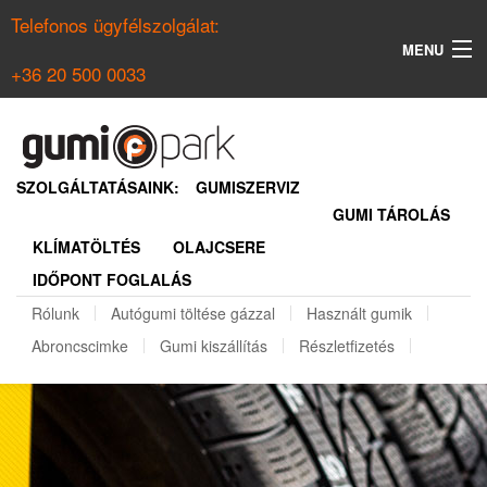
Telefonos ügyfélszolgálat:
MENU
+36 20 500 0033
KERESÉS
NYÁRI GUMI KERESŐ
SZOLGÁLTATÁSAINK:
GUMISZERVIZ
GUMI TÁROLÁS
TÉLI GUMI KERESŐ
KLÍMATÖLTÉS
OLAJCSERE
BELÉPÉS
IDŐPONT FOGLALÁS
REGISZTRÁCIÓ
Rólunk
Autógumi töltése gázzal
Használt gumik
Abroncscimke
Gumi kiszállítás
Részletfizetés