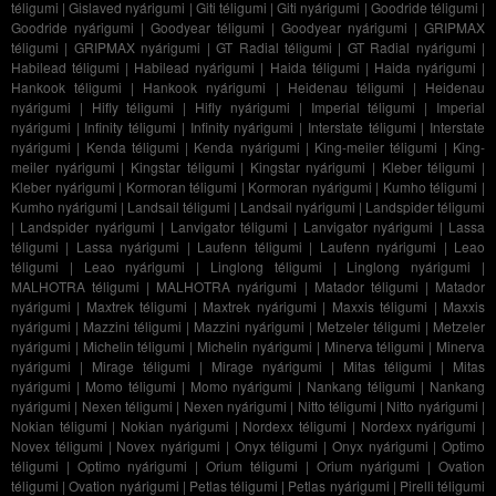
téligumi
|
Gislaved nyárigumi
|
Giti téligumi
|
Giti nyárigumi
|
Goodride téligumi
|
Goodride nyárigumi
|
Goodyear téligumi
|
Goodyear nyárigumi
|
GRIPMAX
téligumi
|
GRIPMAX nyárigumi
|
GT Radial téligumi
|
GT Radial nyárigumi
|
Habilead téligumi
|
Habilead nyárigumi
|
Haida téligumi
|
Haida nyárigumi
|
Hankook téligumi
|
Hankook nyárigumi
|
Heidenau téligumi
|
Heidenau
nyárigumi
|
Hifly téligumi
|
Hifly nyárigumi
|
Imperial téligumi
|
Imperial
nyárigumi
|
Infinity téligumi
|
Infinity nyárigumi
|
Interstate téligumi
|
Interstate
nyárigumi
|
Kenda téligumi
|
Kenda nyárigumi
|
King-meiler téligumi
|
King-
meiler nyárigumi
|
Kingstar téligumi
|
Kingstar nyárigumi
|
Kleber téligumi
|
Kleber nyárigumi
|
Kormoran téligumi
|
Kormoran nyárigumi
|
Kumho téligumi
|
Kumho nyárigumi
|
Landsail téligumi
|
Landsail nyárigumi
|
Landspider téligumi
|
Landspider nyárigumi
|
Lanvigator téligumi
|
Lanvigator nyárigumi
|
Lassa
téligumi
|
Lassa nyárigumi
|
Laufenn téligumi
|
Laufenn nyárigumi
|
Leao
téligumi
|
Leao nyárigumi
|
Linglong téligumi
|
Linglong nyárigumi
|
MALHOTRA téligumi
|
MALHOTRA nyárigumi
|
Matador téligumi
|
Matador
nyárigumi
|
Maxtrek téligumi
|
Maxtrek nyárigumi
|
Maxxis téligumi
|
Maxxis
nyárigumi
|
Mazzini téligumi
|
Mazzini nyárigumi
|
Metzeler téligumi
|
Metzeler
nyárigumi
|
Michelin téligumi
|
Michelin nyárigumi
|
Minerva téligumi
|
Minerva
nyárigumi
|
Mirage téligumi
|
Mirage nyárigumi
|
Mitas téligumi
|
Mitas
nyárigumi
|
Momo téligumi
|
Momo nyárigumi
|
Nankang téligumi
|
Nankang
nyárigumi
|
Nexen téligumi
|
Nexen nyárigumi
|
Nitto téligumi
|
Nitto nyárigumi
|
Nokian téligumi
|
Nokian nyárigumi
|
Nordexx téligumi
|
Nordexx nyárigumi
|
Novex téligumi
|
Novex nyárigumi
|
Onyx téligumi
|
Onyx nyárigumi
|
Optimo
téligumi
|
Optimo nyárigumi
|
Orium téligumi
|
Orium nyárigumi
|
Ovation
téligumi
|
Ovation nyárigumi
|
Petlas téligumi
|
Petlas nyárigumi
|
Pirelli téligumi