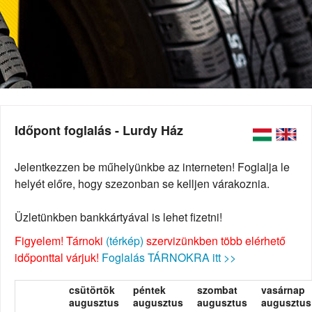
Időpont foglalás - Lurdy Ház
Jelentkezzen be műhelyünkbe az interneten! Foglalja le
helyét előre, hogy szezonban se kelljen várakoznia.
Üzletünkben bankkártyával is lehet fizetni!
Figyelem! Tárnoki
(térkép)
szervizünkben több elérhető
időponttal várjuk!
Foglalás TÁRNOKRA itt >>
csütörtök
péntek
szombat
vasárnap
augusztus
augusztus
augusztus
augusztus